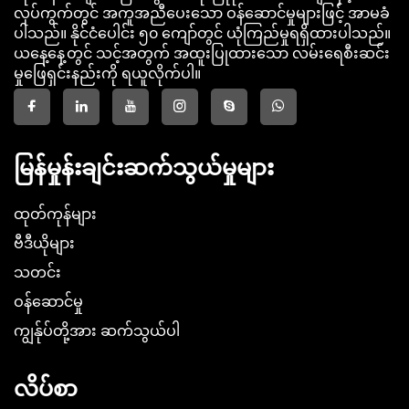
လုပ်ကွက်တွင် အကူအညီပေးသော ဝန်ဆောင်မှုများဖြင့် အာမခံ
ပါသည်။ နိုင်ငံပေါင်း ၅၀ ကျော်တွင် ယုံကြည်မှုရရှိထားပါသည်။
ယနေ့နေ့တွင် သင့်အတွက် အထူးပြုထားသော လမ်းရေစီးဆင်း
မှုဖြေရှင်းနည်းကို ရယူလိုက်ပါ။
မြန်မှုန်းချင်းဆက်သွယ်မှုများ
ထုတ်ကုန်များ
ဗီဒီယိုများ
သတင်း
ဝန်ဆောင်မှု
ကျွန်ုပ်တို့အား ဆက်သွယ်ပါ
လိပ်စာ