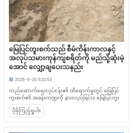
မြေပြင်တူးစက်သည် စီမံကိန်းကာလနှင့်
အလုပ်သမားကုန်ကျစရိတ်ကို မည်သို့ဆုံးမဲ့
အောင် လျှော့ချပေးသနည်း
2025-11-20 11:20:53
တည်ဆောက်ရေးလုပ်ငန်း၏ ထိရောက်မှုတွင် မြေပြင်
တူးစက်၏ အခန်းကဏ္ဍကို နားလည်ခြင်း။ မြေပြင်တူး
စက်ဆိုသည်မှာ အဘယ်နည်း၊ ၎င်းသည် မည်သို့အလုပ်
ပိုမိုကြည့်ရှုပါ။
လုပ်သနည်း။ မြေပြင်တူးစက်များသည် ရေဗဟိုင်းများ
ကို တူးဖော်ခြင်းနှင့် ရေမဝင်အောင် တားဆီးမည့်
အကာအကွယ်များကို တပ်ဆင်ခြင်းတို့ကို တစ်ပြိုင်နက်