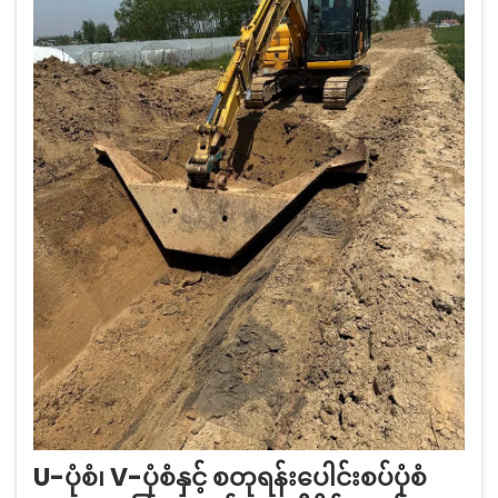
U-ပုံစံ၊ V-ပုံစံနှင့် စတုရန်းပေါင်းစပ်ပုံစံ