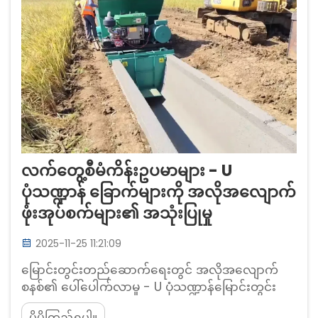
များသည် အင်မတန် အကျိုးကျေးဇူးများ ပေးစွမ်းနိုင်
ပါသည်...
လက်တွေ့စီမံကိန်းဥပမာများ - U
ပုံသဏ္ဍာန် ခြောက်များကို အလိုအလျောက်
ဖုံးအုပ်စက်များ၏ အသုံးပြုမှု
2025-11-25 11:21:09
မြောင်းတွင်းတည်ဆောက်ရေးတွင် အလိုအလျောက်
စနစ်၏ ပေါ်ပေါက်လာမှု - U ပုံသဏ္ဍာန်မြောင်းတွင်း
အခေါ်ယူမှုစက်များသည် ရေပေးဝေရေးစနစ်အခြေခံ
ပိုမိုကြည့်ရှုပါ။