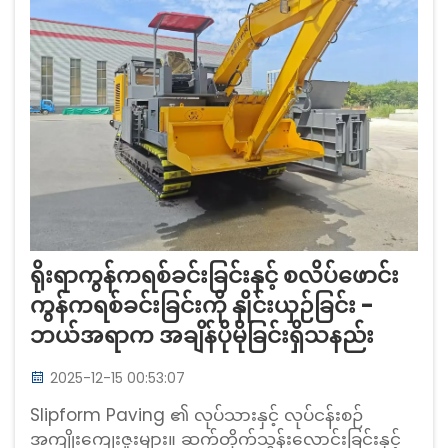
ရိုးရာကွန်ကရစ်ခင်းခြင်းနှင့် စလိပ်ဖောင်း
ကွန်ကရစ်ခင်းခြင်းကို နှိုင်းယှဉ်ခြင်း -
ဘယ်အရာက အချိန်ပိုမိုခြင်းရှိသနည်း
2025-12-15 00:53:07
Slipform Paving ၏ လုပ်သားနှင့် လုပ်ငန်းစဉ်
အကျိုးကျေးဇူးများ။ ဆက်တိုက်သွန်းလောင်းခြင်းနှင့်