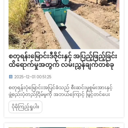
စတုရန်းမြောင်းဒီဇိုင်းနှင့် အပြည့်ဖြည့်ခြင်း
ထိရောက်မှုအတွက် လမ်းညွှန်ချက်တစ်ခု
2025-12-01 00:51:25
စတုရန်းပုံမြောင်းအပြင်ခံသည် စီးဆင်းမှုစွမ်းအားနှင့်
ဖွဲ့စည်းပုံတည်ငြိမ်မှုကို အဘယ်ကြောင့် မြှင့်တင်ပေး
သနည်း။ ဧရိယာ၊ စိုစွတ်သောပတ်လည်နှင့် ဟိုက်ဒရော
ပိုမိုကြည့်ရှုပါ။
လစ်ရေဒီးယပ်စ် အမြှောက်တင်ခြင်းတို့ကို
အကျိုးကျေးဇူးပေးသော ဂျီဩမေထြီ။ မြောင်းများတွင်
ရေစီးဆင်းမှုကို မြှင့်တင်ရာတွင် စတုရန်းပုံဒီဇိုင်း