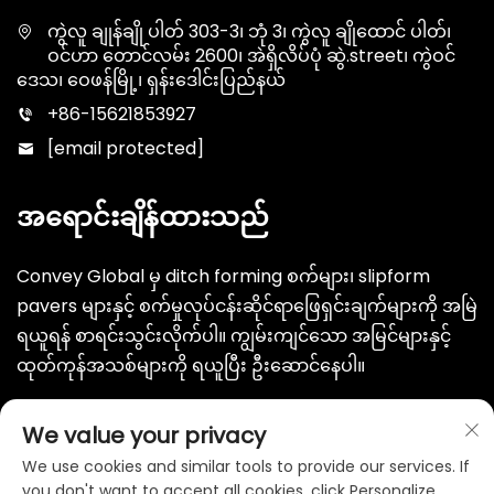
ကွဲလူ ချုန်ချို ပါတ် 303-3၊ ဘုံ 3၊ ကွဲလူ ချိုထောင် ပါတ်၊
ဝင်ဟာ တောင်လမ်း 2600၊ အဲရှိလိပ်ပုံ ဆွဲ.street၊ ကွဲဝင်
ဒေသ၊ ဝေဖန်မြို့၊ ရှန်းဒေါင်းပြည်နယ်
+86-15621853927
[email protected]
အရောင်းချိန်ထားသည်
Convey Global မှ ditch forming စက်များ၊ slipform
pavers များနှင့် စက်မှုလုပ်ငန်းဆိုင်ရာဖြေရှင်းချက်များကို အမြဲ
ရယူရန် စာရင်းသွင်းလိုက်ပါ။ ကျွမ်းကျင်သော အမြင်များနှင့်
ထုတ်ကုန်အသစ်များကို ရယူပြီး ဦးဆောင်နေပါ။
ပေးပို့မည်
We value your privacy
We use cookies and similar tools to provide our services. If
you don't want to accept all cookies, click Personalize