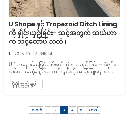
U Shape နှင့် Trapezoid Ditch Lining
ကို နှိုင်းယှဉ်ခြင်း- သင့်အတွက် ဘယ်ဟာ
က သင့်တော်ပါသလဲ။
2025-10-27 18:15:24
U ပုံစံ ချောင်းမြေပုံဖော်စက်ကို နားလည်ခြင်း – ဒီဇိုင်း၊
အကောင်းဆုံး စွမ်းဆောင်ရည်နှင့် အသုံးပြုမှုများ။ U
ပုံစံ ချောင်းမြေပုံဖော်စက်များသည် ရေစီးဆင်းမှုကို ပိုမို
ပိုမိုကြည့်ရှုပါ။
ကောင်းမွန်စေရန် ရှည်လျားပြီး ချောမွေ့သော ချောင်း
များကို ထုတ်လုပ်ပေးပါသည်။...
အထက်
1
2
3
4
5
အောက်