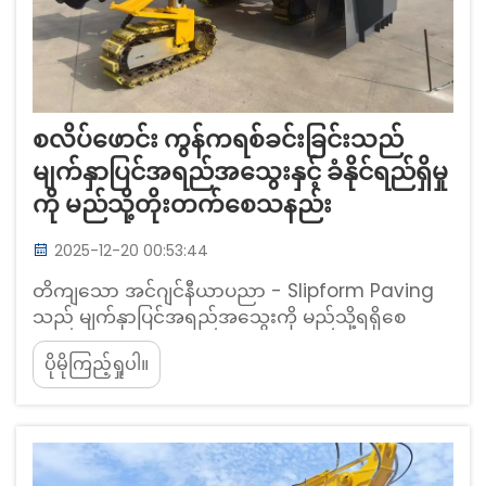
စလိပ်ဖောင်း ကွန်ကရစ်ခင်းခြင်းသည်
မျက်နှာပြင်အရည်အသွေးနှင့် ခံနိုင်ရည်ရှိမှု
ကို မည်သို့တိုးတက်စေသနည်း
2025-12-20 00:53:44
တိကျသော အင်ဂျင်နီယာပညာ - Slipform Paving
သည် မျက်နှာပြင်အရည်အသွေးကို မည်သို့ရရှိစေ
သနည်း။ တသမတ်တည်းသော မျက်နှာပြင်ညှိခြင်းနှင့်
ပိုမိုကြည့်ရှုပါ။
ကွန်ကရစ်ဖြန့်ဝေမှု။ Slipform paving နည်းလမ်း
သည် အဆောက်အဦအတွင်းရှိ စင်ဆာများမှတစ်ဆင့်
အမြင့်အချိုးအစားများကို စောင့်ကြည့်ထားခြင်းကြောင့်
တသမတ်တည်းသော မျက်နှာပြင်များကို ပေးဆောင်
ပါသည်။