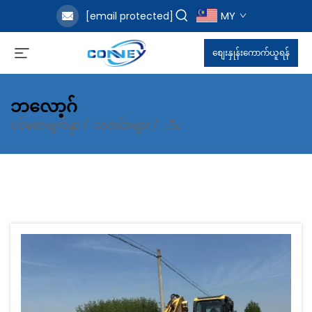
MY
[email protected]
စျေးနှုန်းကောက်ယူရန်
ဘလော့ဂ်
ပင်မစာမျက်နှာ
/
သတင်းများ
/
บล็อก