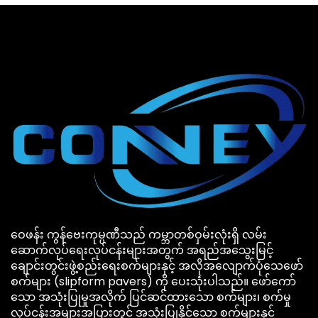
ဝေဖန်း ကွန်ဗေးကုမ္ပဏီသည် ကမ္ဘာတစ်ဝှမ်းလုံးရှိ လမ်း
ဆောက်လုပ်ရေးလုပ်ငန်းများအတွက် အရည်အသွေးမြင့်
ချောင်းတွင်းဖွဲ့စည်းရေးစက်များနှင့် အလိုအလျောက်ပုံသေဖော်
စက်များ (slipform pavers) ကို ပေးသုံးပါသည်။ ဖော်ကော်
သော အသုံးပြုမှုအလိုက် ပြင်ဆင်ထားသော စက်များ၊ စက်မှု
လုပ်ငန်းအများအပြားတွင် အသုံးပြုနိုင်သော စက်များနှင့်