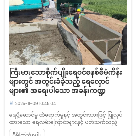
ကြီးမားသောစိုက်ပျိုးရေဝင်စနစ်စီမံကိန်း
များတွင် အတွင်းခံခဲ့သည့် ရေလှောင်
များ၏ အရေးပါသော အခန်းကဏ္ဍ
2025-11-09 10:45:04
ရေပို့ဆောင်မှု ထိရောက်မှုနှင့် အတွင်းသားဖြင့် ပြုလုပ်
ထားသော ရေလမ်းကြောင်းများနှင့် ပတ်သက်သည့်
ရေစိမ့်ဝင်မှုဆုံးရှုံးမှုပြဿနာကို နားလည်ခြင်း - မြေ
ပိုမိုကြည့်ရှုပါ။