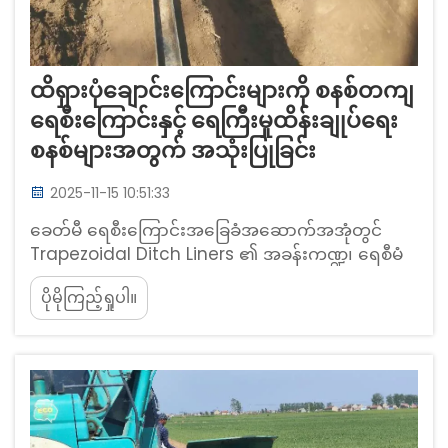
ထိရှားပုံချောင်းကြောင်းများကို စနစ်တကျ
ရေစီးကြောင်းနှင့် ရေကြီးမှုထိန်းချုပ်ရေး
စနစ်များအတွက် အသုံးပြုခြင်း
2025-11-15 10:51:33
ခေတ်မီ ရေစီးကြောင်းအခြေခံအဆောက်အအုံတွင်
Trapezoidal Ditch Liners ၏ အခန်းကဏ္ဍ၊ ရေစီမံ
ခန့်ခွဲမှုတွင် Trapezoidal Ditch ဒီဇိုင်း၏ ဖွံ့ဖြိုး
ပိုမိုကြည့်ရှုပါ။
တိုးတက်မှုနှင့် သမိုင်းကြောင်းဆိုင်ရာ အသုံးပြုမှုများ။
Trapezoidal ချောင်းများသည် ရှေးဟောင်းလူများ
လက်ထက်ကတည်းက ရှေးအကျဆုံးခေတ်များ
ကတည်းက တည်ရှိခဲ့ပါသည်...