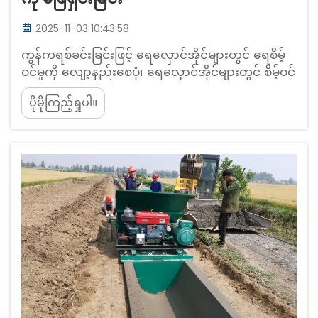
2025-11-03 10:43:58
ကွန်ကရစ်ခင်းခြင်းဖြင့် ရေလှောင်အိုင်များတွင် ရေစိမ့်
ဝင်မှုကို လျော့နည်းစေပုံ၊ ရေလှောင်အိုင်များတွင် စိမ့်ဝင်
မှုကြောင့် ရေဆုံးရှုံးမှုကို နားလည်ခြင်း၊ မခင်းထားသော
ပိုမိုကြည့်ရှုပါ။
မြေသားအိုင်များသည် စိမ့်ဝင်မှုကြောင့် သယ်ဆောင်
သည့်ရေ၏ ၃၀ မှ ၅၀ ရာခိုင်နှုန်းကို ဆုံးရှုံးရပြီး စိမ့်ဝင်
မှုနှုန်းမှာ p... တွင် နာရီလျှင် ၁၄.၆၆ လီတာ/နာရီ·မီတာ
အထိ ရှိသည်