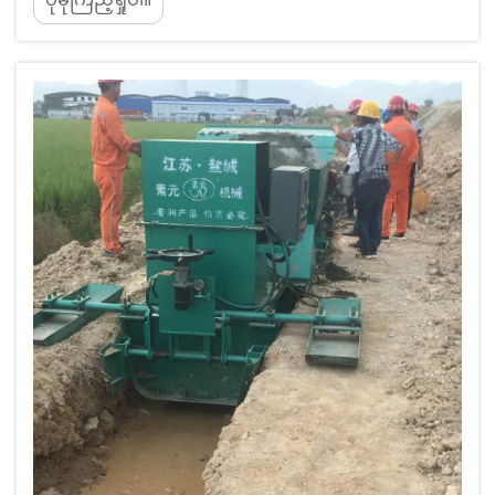
အဆောက်အအုံများကို ပြောင်းလဲနေခြင်း၊ ခေတ်မီ
ရေပေးဝေရေးစနစ်များတွင် အလိုအလျောက်မြောင်း
တွင်းအခေါ်ယူမှုဘက်သို့ ကမ္ဘာ့ရွေ့ပြောင်းမှု၊ ရေ
အတော်အတန် ကင်းလွတ်နေသည့် နိုင်ငံများသည် စ...