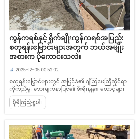
ကွန်ကရစ်နှင့် ရိုက်ချိုးကွန်ကရစ်အပြည့်:
စတုရန်းမြောင်းများအတွက် ဘယ်အမျိုး
အစားက ပိုကောင်းသလဲ။
2025-12-05 00:52:02
စတုရန်းမြှောင်များတွင် အပြင်ခံ၏ ဂျီဩမေထြီဆိုင်ရာ
ကိုက်ညီမှု၊ ဘေးမျက်နှာပြင်၏ စီးရီးနှုန်း၊ ထောင့်များ
နှင့် မျက်နှာပြင်မဟုတ်သော ဆက်သွယ်မှုများ။ စတုရန်း
ပိုမိုကြည့်ရှုပါ။
ပုံမြှောင်များ၏ ဂျီဩမေထြီသည် အင်ဂျင်နီယာများ
အတွက် ပြဿနာများစွာကို ဖြစ်ပေါ်စေသည်။ စီးရီး
များသည် ပုံမှန်အားဖြင့် ၁:၁ မှ...