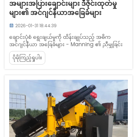
အများအပြားချောင်းများ ဒီဇိုင်းထုတ်မှု
များ၏ အင်ဂျင်နီယာအခြေခံများ
2026-01-31 18:44:39
ချောင်းပုံစံ ရွေးချယ်မှုကို ထိန်းချုပ်သည့် အဓိက
အင်ဂျင်နီယာ အခြေခံများ - Manning ၏ ညီမျှခြင်း
တွင် ရေစီးဆင်းမှု အကွင်းအဝိုင်း (Hydraulic
ပိုမိုကြည့်ရှုပါ။
Radius)၊ ရေနှင့် ထိတွေ့နေသည့် အနားသို့ (Wetted
Perimeter) နှင့် စီးဆင်းမှု ထိရောက်မှု။ Manning ၏
ညီမျှခြင်းအရ ရေစီးဆင်းမှု ချောင်းများ၏ ပုံစံကို
မည်သို့ ဖန်တီးသည် ဆိုသည်မှာ ရေစီးဆင်းမှု အထိ
ရောက်ဆုံးဖြစ်မှုကို အများကြီး သက်ရောက်မှုရှိ
ပါသည်။...