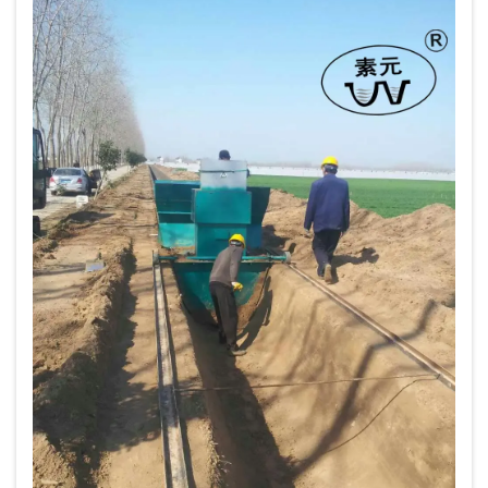
တည်း ဆောင်ရွက်ပေးပါသည်။