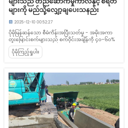
များသည် တည်ဆောက်မှုကာလနှင့် စရိတ်
များကို မည်သို့လျှော့ချပေးသနည်း
2025-12-10 00:52:27
ပိုမိုမြန်ဆန်သော စီမံကိန်းအပြီးသတ်မှု - အမိုးအကာ
တူးမြောင်းစက်များသည် စက်ဝိုင်းအချိန်ကို ၄၀–၆၀%
အထိ မည်သို့လျှော့ချပေးသနည်း။ ဆက်တိုက်ထောက်ပံ့
ပိုမိုကြည့်ရှုပါ။
ပေးသော Extrusion နှင့် GPS ဖြင့် လမ်းညွှန်ထားသည့်
Alignment တို့သည် ပြန်လုပ်ရန်လိုအပ်မှုကို ဖယ်ရှား
ပေးပါသည်။ နောက်ဆုံးပေါ် အမိုးအကာ တူးမြောင်း
စက်များသည် ဆက်တိုက်ထောက်ပံ့ပေးသော
extrusion နည်းပညာကို GPS လမ်းညွှန်မှုစနစ်နှင့်
ပေါင်းစပ်ထားပါသည်။