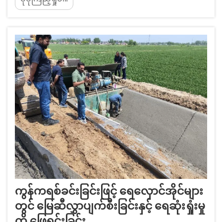
သားရေလမ်းကြောင်းများတွင် ရေစိမ့်ဝင်မှုဆုံးရှုံးမှု
ဖြစ်ပွားမှု၏ အဖြစ်များမှု - အတွင်းသားမပါသော မြေ
သားရေလမ်းကြောင်းများသည် သယ်ဆောင်နေသော
ရေ၏ ၃၀ မှ ၅၀ ရာခိုင်နှုန်းအထိ ရေစိမ့်ဝင်မှုကြောင့်
ဆုံးရှုံးနေရပါသည်။
ကွန်ကရစ်ခင်းခြင်းဖြင့် ရေလှောင်အိုင်များ
တွင် မြေဆီလွှာပျက်စီးခြင်းနှင့် ရေဆုံးရှုံးမှု
ကို ဖြေရှင်းခြင်း