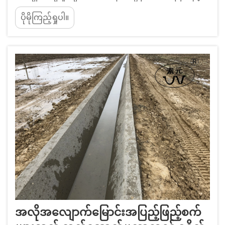
ပေါင်းစပ်လုပ်ဆောင်မှုများသည် Stop-Start စက်ဝိုင်း
ပိုမိုကြည့်ရှုပါ။
များကို ဖယ်ရှားပေးပါသည်။ Slipform paving သည်
fixed-form နည်းလမ်းများတွင် တွေ့ရသည့် ရပ်တန့်၍
ပြန်စသည့် စက်ဝိုင်းများကို ဖယ်ရှားပေးပါသည်။
အဘယ်ကြောင့်ဆိုသော် ၎င်းသည် ကွန်ကရစ်ကို
ဆက်တိုက်ဖိအားပေး၍ ထုတ်လုပ်ပေးသောကြောင့်ဖြစ်
ပါသည်။
အလိုအလျောက်မြောင်းအပြည့်ဖြည့်စက်