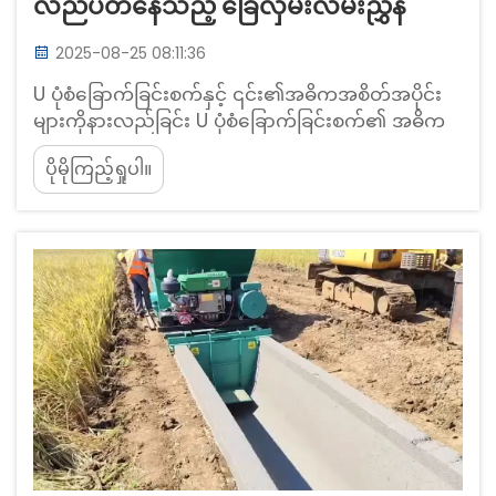
လည်ပတ်နေသည့် ခြေလှမ်းလမ်းညွှန်
2025-08-25 08:11:36
U ပုံစံခြောက်ခြင်းစက်နှင့် ၎င်း၏အဓိကအစိတ်အပိုင်း
များကိုနားလည်ခြင်း U ပုံစံခြောက်ခြင်းစက်၏ အဓိက
တည်ဆောက်ပုံဒြပ်စင်များ သံမဏိချောင်းများနှင့် ဝင်ရိုး
ပိုမိုကြည့်ရှုပါ။
နှစ်ခုပါဝင်သောခြောက်စနစ်တို့ဖြင့်ပြုလုပ်ထားသော U
ပုံစံခြောက်ခြင်းစက်