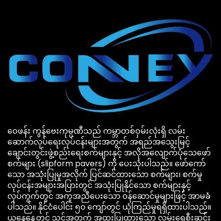
ဝေဖန်း ကွန်ဗေးကုမ္ပဏီသည် ကမ္ဘာတစ်ဝှမ်းလုံးရှိ လမ်း
ဆောက်လုပ်ရေးလုပ်ငန်းများအတွက် အရည်အသွေးမြင့်
ချောင်းတွင်းဖွဲ့စည်းရေးစက်များနှင့် အလိုအလျောက်ပုံသေဖော်
စက်များ (slipform pavers) ကို ပေးသုံးပါသည်။ ဖော်ကော်
သော အသုံးပြုမှုအလိုက် ပြင်ဆင်ထားသော စက်များ၊ စက်မှု
လုပ်ငန်းအများအပြားတွင် အသုံးပြုနိုင်သော စက်များနှင့်
လုပ်ကွက်တွင် အကူအညီပေးသော ဝန်ဆောင်မှုများဖြင့် အာမခံ
ပါသည်။ နိုင်ငံပေါင်း ၅၀ ကျော်တွင် ယုံကြည်မှုရရှိထားပါသည်။
ယနေ့နေ့တွင် သင့်အတွက် အထူးပြုထားသော လမ်းရေစီးဆင်း