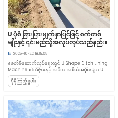
U ပုံစံ ခြားပြားမျက်နှာပြင်ဖြင့် စက်တစ်
မျိုးနှင့် ၎င်းမည်သို့အလုပ်လုပ်သည်နည်း။
2025-10-22 18:15:05
ခေတ်မီဆောက်လုပ်ရေးတွင် U Shape Ditch Lining
Machine ၏ ဒီဇိုင်းနှင့် အဓိက အစိတ်အပိုင်းများ U
Shape Ditch Lining Machine သည် ဆောက်လုပ်
ပိုမိုကြည့်ရှုပါ။
ရေးလုပ်ငန်းခွင်များတွင် အသုံးပြုသည့် စက်ပစ္စည်း
အမျိုးအစားတစ်ခုအဖြစ် ထင်ရှားပေါ်လွင်ပါသည်။...