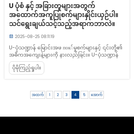
U ပုံစံ နှင့် အခြားတူများအတွက်
အထောက်အကူပြုစက်များနှိုင်းယှဉ်ပါ။
သင်ရွေးချယ်သင့်သည့်အရာကဘာလဲ။
2025-08-25 08:11:19
U-ပုံသဏ္ဍာန် မြောင်းအဖ пок်မှုစက်များနှင့် ၎င်းတို့၏
အဓိကအကျေးနဲ့များကို နားလည်ခြင်း။ U-ပုံသဏ္ဍာန်
မြောင်းအဖ пок်မှုစက်များ၏ အရှိန်အဝါးများမှာ အ
ပိုမိုကြည့်ရှုပါ။
ဘယ်နည်း။ "U-ပုံသဏ္ဍာန် မြောင်းအဖ pok်မှုစက်"
ဟူသော အမည်သည် ၎င်း၏ အကြမ်းဖျင်းအားဖြင့် ဝိုင်း
ပုံသဏ္ဍာန် ဖြတ်ကြောင်းဒီဇိုင်းမှ ဆင်းသက်လာခြင်းဖြစ်
ပြီး မြောင်း၏ အတိုင်းအတာကို နီးစပ်စွာ...
အထက်
1
2
3
4
5
အောက်