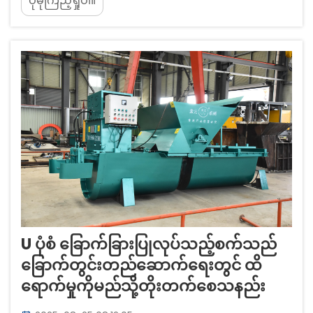
ပိုမိုကြည့်ရှုပါ။
ကို ဆန့်ကျင်ဘက်ဖြစ်စေပြီး မြေဆိုင်ရာနေရာများမှ ရေ
ကိုထိရောက်စွာ လမ်းကြောင်းပြောင်းပေးသည်။
ပြောင်းပြန် V ပုံစံသည် သဘာဝအားဖြင့် တွန်းလှန်
သော...
U ပုံစံ ခြောက်ခြားပြုလုပ်သည့်စက်သည်
ခြောက်တွင်းတည်ဆောက်ရေးတွင် ထိ
ရောက်မှုကိုမည်သို့တိုးတက်စေသနည်း