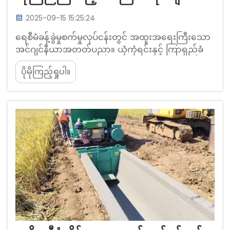
2025-09-15 15:25:24
ရေစီမံခန့်ခွဲမှုစက်မှုလုပ်ငန်းတွင် အထူးအရေးကြီးသော
အင်ဂျင်နီယာအတတ်ပညာ။ ယုံကုံရင်းနှင့် ကြာရှည်ခံ
သော ရေစီမံခန့်ခွဲမှုစနစ်များအတွက် အဓိကနည်းပညာ
ပိုမိုကြည့်ရှုပါ။
များ။ ယနေ့ခေတ်ရေစီမံခန့်ခွဲမှုစနစ်များသည် သေး
ငယ်သော အစိုဓာတ်နှင့် ဖောက်ပေါက်မှုကို ခံနိုင်ရည်ရှိ
သော ပစ္စည်းများနှင့် လျော့လျောင်းသော ရေပိုက်လိုင်း
စနစ်များပေါ်တွင် အများအားဖြင့် မှီခိုနေပါသည်။