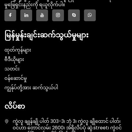
မှုဖြေရှင်းနည်းကို ရယူလိုက်ပါ။
မြန်မှုန်းချင်းဆက်သွယ်မှုများ
ထုတ်ကုန်များ
ဗီဒီယိုများ
သတင်း
ဝန်ဆောင်မှု
ကျွန်ုပ်တို့အား ဆက်သွယ်ပါ
လိပ်စာ
ကွဲလူ ချုန်ချို ပါတ် 303-3၊ ဘုံ 3၊ ကွဲလူ ချိုထောင် ပါတ်၊
ဝင်ဟာ တောင်လမ်း 2600၊ အဲရှိလိပ်ပုံ ဆွဲ.street၊ ကွဲဝင်