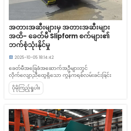
အတားအဆီးများမှ အတားအဆီးများ
အထိ- ခေတ်မီ Slipform စက်များ၏
ဘက်စုံသုံးနိုင်မှု
2025-10-05 18:14:42
ခေတ်မီအခြေခံအဆောက်အဦများတွင်
လိုက်လျောညီထွေရှိသော ကွန်ကရစ်လမ်းခင်းခြင်း
အတွက် ဘက်စုံသုံး Slipform စက်များ၏ အဓိက
ပိုမိုကြည့်ရှုပါ။
အခန်းကဏ္ဍသည် လိုက်လျောညီထွေရှိသော ကွန်ကရစ်
လမ်းခင်းခြင်းဖြေရှင်းချက်အတွက် လိုအပ်ချက်မြင့်
တက်လာသည်နှင့်အမျှ မြို့ကြီးများသည် ပိုမိုတင်းကျပ်
လာပြီး ပရောဂျက်များကို အချိန်ဇယားများအတွင်း
ညှစ်ထုတ်နိုင်သော စလစ်ပုံစံစက်များ လိုအပ်လာသည်...