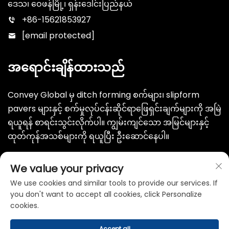
ဒေသ၊ ဝေဖန်မြို့၊ ရှန်းဒေါင်းပြည်နယ်
+86-15621853927
[email protected]
အရောင်းချိန်ထားသည်
Convey Global မှ ditch forming စက်များ၊ slipform
pavers များနှင့် စက်မှုလုပ်ငန်းဆိုင်ရာဖြေရှင်းချက်များကို အမြဲ
ရယူရန် စာရင်းသွင်းလိုက်ပါ။ ကျွမ်းကျင်သော အမြင်များနှင့်
ထုတ်ကုန်အသစ်များကို ရယူပြီး ဦးဆောင်နေပါ။
ပေးပို့မည်
We value your privacy
We use cookies and similar tools to provide our services. If
you don't want to accept all cookies, click Personalize
cookies.
Accept all