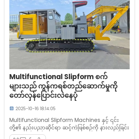
Multifunctional Slipform စက်
များသည် ကွန်ကရစ်တည်ဆောက်မှုကို
တော်လှန်ပြောင်းလဲနေပုံ
2025-10-16 18:14:05
Multifunctional Slipform Machines နှင့် ၎င်း
တို့၏ နည်းပညာဆိုင်ရာ ဆင့်ကဲဖြစ်စဉ်ကို နားလည်ခြင်း
Multifunctional Slipform Machine ဆိုသည်မှာ အ