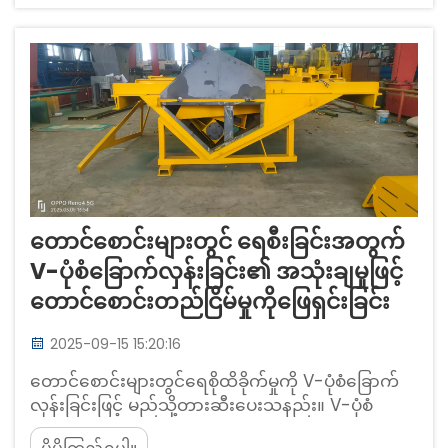
အပေါ်တွင် အများကြီးမှီခိုနေပါသည်။
တောင်စောင်းများတွင် ရေစီးခြင်းအတွက်
V-ပုံစံခြောက်လှန်းခြင်း၏ အသုံးချမှုဖြင့်
တောင်စောင်းတည်ငြိမ်မှုကိုဖြေရှင်းခြင်း
2025-09-15 15:20:16
တောင်စောင်းများတွင်ရေစိုထိခိုက်မှုကို V-ပုံစံခြောက်
လှန်းခြင်းဖြင့် မည်သို့တားဆီးပေးသနည်း။ V-ပုံစံ
ခြောက်လှန်းခြင်းသည် ထောင့်ချိုးပုံစံဖြင့် ဤတည်ငြိမ်မှု