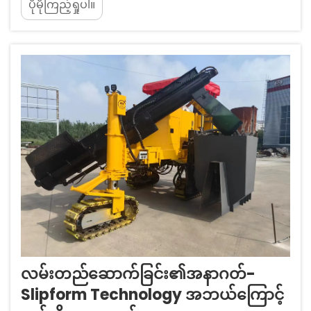
ပိုမိုကြည့်ရှုပါ။
ဘယ်နည်း။ ဘက်စုံသုံး slipform စက်များသည်
ကွန်ကရစ်တည်ဆောက်ခြင်းလုပ်ငန်းအတွက် ပေါင်းစပ်
ဖွဲ့စည်းခြင်း၊ လောင်းခြင်းအတွက် all-in-one
solution ကို ကိုယ်စားပြုသည်။
လမ်းတည်ဆောက်ခြင်း၏အနာဂတ်-
Slipform Technology အဘယ်ကြောင့်