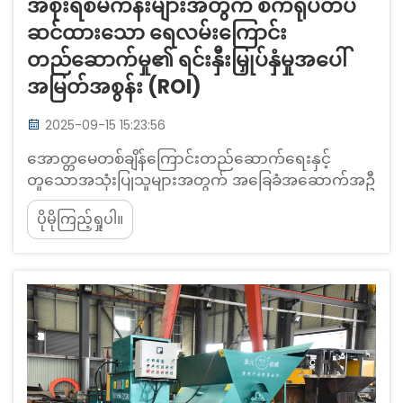
အစိုးရစီမံကိန်းများအတွက် စက်ရုပ်တပ်
ဆင်ထားသော ရေလမ်းကြောင်း
တည်ဆောက်မှု၏ ရင်းနှီးမြှုပ်နှံမှုအပေါ်
အမြတ်အစွန်း (ROI)
2025-09-15 15:23:56
အောတ္တမေတစ်ချိန်ကြောင်းတည်ဆောက်ရေးနှင့်
တူသောအသုံးပြုသူများအတွက် အခြေခံအဆောက်အဦ
များတွင် ROI ကိုနားလည်ခြင်း ROI ကိုသတ်မှတ်ခြင်း။
ပိုမိုကြည့်ရှုပါ။
အောတ္တမေတစ်ချိန်ကြောင်းတည်ဆောက်ရေး
အားထား၍ တူသောအသုံးပြုသူများအတွက် အခြေခံ
အဆောက်အဦများတွင် ရင်းနှီးမြှုပ်နှံမှုပြန်လည်ရရှိမှုကို
စိတ်ချရသော အခြေခံအဆောက်အဦများအတွက်
စဉ်းစားရမည့်အချက်များကို စဉ်းစားရန်လိုအပ်ပါသည်။