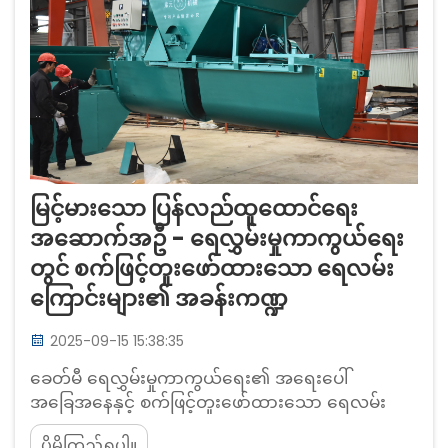
မြင့်မားသော ပြန်လည်ထူထောင်ရေး
အဆောက်အဦ - ရေလွှမ်းမှုကာကွယ်ရေး
တွင် စက်ဖြင့်တူးဖော်ထားသော ရေလမ်း
ကြောင်းများ၏ အခန်းကဏ္ဍ
2025-09-15 15:38:35
ခေတ်မီ ရေလွှမ်းမှုကာကွယ်ရေး၏ အရေးပေါ်
အခြေအနေနှင့် စက်ဖြင့်တူးဖော်ထားသော ရေလမ်း
ကြောင်းများ၏ တိုးတက်မှု ရာသီဥတုပြောင်းလဲမှုနှင့်
ပိုမိုကြည့်ရှုပါ။