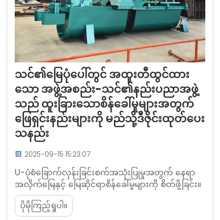
သင်၏မြေပုံပေါ်တွင် အထူးတီထွင်ထား
သော အဖွဲ့အစည်း-သင်၏နည်းပညာအဖွဲ့
သည် ထူးခြားသောစိန်ခေါ်မှုများအတွက်
ဖြေရှင်းနည်းများကို မည်သို့ဒီဇိုင်းထုတ်ပေး
သနည်း
2025-09-15 15:23:07
U-ပုံစံခြောက်လှန်းခြင်းစက်အသုံးပြုမှုအတွက် နေရာ
အလိုက်မြေနှင့် မြေဆိုင်ရာစိန်ခေါ်မှုများကို စိတ်ဖို့ခြင်း။
အောက်ခြေအခြေအနေများကို မှန်းဆ၍မရခြင်းသည်
ပိုမိုကြည့်ရှုပါ။
အခြေခံဒီဇိုင်းပေါ်တွင် သက်ရောက်မှုရှိခြင်း။ အခြေခံ
ဒီဇိုင်းသည် မြေဆိုင်ရာမတူညီမှုများကိုနားလည်ခြင်း