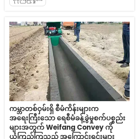
မြို့ပြရေလွှမ်းမှုများ တိုးပွားလာမှု စိန်ခေါ်မှုများ ယနေ့
အချိန်တွင် မြို့ပြရေလွှမ်းမှုများကြောင့် နှစ်စဉ်လူဦးရေ
သန်း ၁၅၀ ခန့် ထိခိုက်ဒဏ်ရာရရှိနေပြီး ယင်းမှာ အရင်
ကကြုံတွေ့ခဲ့ရသည့် အခြေအနေထက် ၃၄% ခန့် တိုးပွား
လာသည်။
ကမ္ဘာတစ်ဝှမ်းရှိ စီမံကိန်းများက
အရေးကြီးသော ရေစီမံခန့်ခွဲမှုစက်ပစ္စည်း
များအတွက် Weifang Convey ကို
ယုံကြည်ကြသည့် အကြောင်းရင်းများ