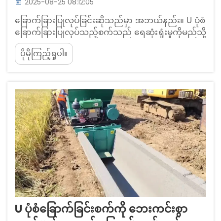
2025-08-25 08:12:05
ခြောက်ခြားပြုလုပ်ခြင်းဆိုသည်မှာ အဘယ်နည်း။ U ပုံစံ
ခြောက်ခြားပြုလုပ်သည့်စက်သည် ရေဆုံးရှုံးမှုကိုမည်သို့
လျော့နည်းစေသနည်း။ ခြောက်ခြားပြုလုပ်ခြင်းဆိုသည်
ပိုမိုကြည့်ရှုပါ။
မှာ ရေဆုံးရှုံးမှုကိုလျော့နည်းစေရန်နှင့် မြေဆုပ်များမ
ပျောက်ဆုံးစေရန် ခြောက်တွင်းများအတွင်း ကွန်ကရစ်
ကဲ့သို့ ကာကွယ်ပေးသည့်ပစ္စည်းများကိုချထားခြင်း
ဖြစ်သည်။ ထို့ပြင်...
U ပုံစံခြောက်ခြင်းစက်ကို ဘေးကင်းစွာ