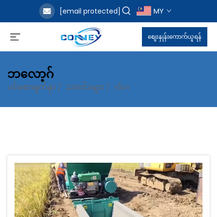
MY
[email protected]
စျေးနှုန်းကောက်ယူရန်
ဘလော့ဂ်
ပင်မစာမျက်နှာ
/
သတင်းများ
/
บล็อก