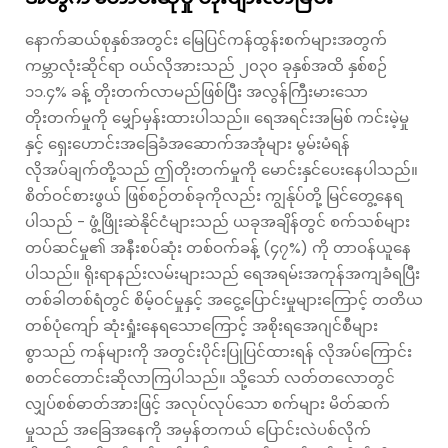
နောက်ဆယ်စုနှစ်အတွင်း မြေပြင်ကန်ထွန်းစက်များအတွက်
ကမ္ဘာလုံးဆိုင်ရာ ဝယ်လိုအားသည် ၂၀၃၀ ခုနှစ်အထိ နှစ်စဉ်
၁၁.၄% ခန့် တိုးတက်လာမည်ဖြစ်ပြီး အလွန်ကြီးမားသော
တိုးတက်မှုကို မျှော်မှန်းထားပါသည်။ ရေအရင်းအမြစ် ကင်းမဲ့မှု
နှင့် ရှေးဟောင်းအခြေခံအဆောက်အအုံများ မွမ်းမံရန်
လိုအပ်ချက်တို့သည် ဤတိုးတက်မှုကို မောင်းနှင်ပေးနေပါသည်။
စိတ်ဝင်စားဖွယ် ဖြစ်စဉ်တစ်ခုကိုလည်း ကျွန်ုပ်တို့ မြင်တွေ့နေရ
ပါသည် - ဖွံ့ဖြိုးဆဲနိုင်ငံများသည် ယခုအချိန်တွင် စက်သစ်များ
တပ်ဆင်မှု၏ အနီးစပ်ဆုံး တစ်ဝက်ခန့် (၄၇%) ကို တာဝန်ယူနေ
ပါသည်။ ရိုးရာနည်းလမ်းများသည် ရေအရမ်းအကုန်အကျခံရပြီး
တစ်ခါတစ်ရံတွင် စိမ့်ဝင်မှုနှင့် အငွေ့ပြောင်းမှုများကြောင့် တတိယ
တစ်ပုံကျော် ဆုံးရှုံးနေရသောကြောင့် အစိုးရအေဂျင်စီများ
စွာသည် ကန်များကို အတွင်းပိုင်းပြုပြင်ထားရန် လိုအပ်ကြောင်း
စတင်တောင်းဆိုလာကြပါသည်။ သို့သော် လတ်တလောတွင်
လျှပ်စစ်ဓာတ်အားဖြင့် အလုပ်လုပ်သော စက်များ မိတ်ဆက်
မှုသည် အခြေအနေကို အမှန်တကယ် ပြောင်းလဲပစ်လိုက်