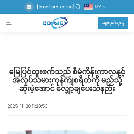
MY
[email protected]
ဈေးကုတ်ယူရန်
မြေပြင်တူးစက်သည် စီမံကိန်းကာလနှင့်
အလုပ်သမားကုန်ကျစရိတ်ကို မည်သို့
ဆုံးမဲ့အောင် လျှော့ချပေးသနည်း
2025-11-20 11:20:53