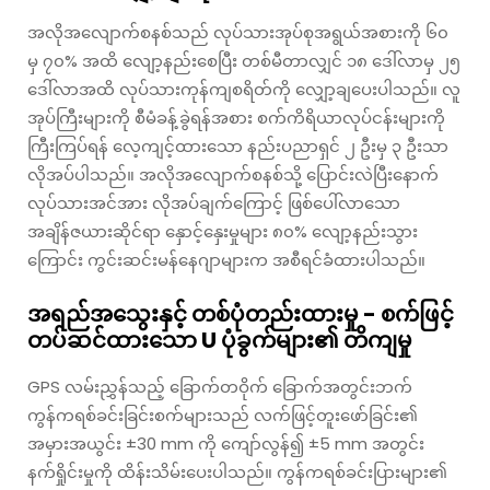
အလိုအလျောက်စနစ်သည် လုပ်သားအုပ်စုအရွယ်အစားကို ၆၀
မှ ၇၀% အထိ လျော့နည်းစေပြီး တစ်မီတာလျှင် ၁၈ ဒေါ်လာမှ ၂၅
ဒေါ်လာအထိ လုပ်သားကုန်ကျစရိတ်ကို လျှော့ချပေးပါသည်။ လူ
အုပ်ကြီးများကို စီမံခန့်ခွဲရန်အစား စက်ကိရိယာလုပ်ငန်းများကို
ကြီးကြပ်ရန် လေ့ကျင့်ထားသော နည်းပညာရှင် ၂ ဦးမှ ၃ ဦးသာ
လိုအပ်ပါသည်။ အလိုအလျောက်စနစ်သို့ ပြောင်းလဲပြီးနောက်
လုပ်သားအင်အား လိုအပ်ချက်ကြောင့် ဖြစ်ပေါ်လာသော
အချိန်ဇယားဆိုင်ရာ နှောင့်နှေးမှုများ ၈၀% လျော့နည်းသွား
ကြောင်း ကွင်းဆင်းမန်နေဂျာများက အစီရင်ခံထားပါသည်။
အရည်အသွေးနှင့် တစ်ပုံတည်းထားမှု - စက်ဖြင့်
တပ်ဆင်ထားသော U ပုံခွက်များ၏ တိကျမှု
GPS လမ်းညွှန်သည့် ခြောက်တဝိုက် ခြောက်အတွင်းဘက်
ကွန်ကရစ်ခင်းခြင်းစက်များသည် လက်ဖြင့်တူးဖော်ခြင်း၏
အမှားအယွင်း ±30 mm ကို ကျော်လွန်၍ ±5 mm အတွင်း
နက်ရှိုင်းမှုကို ထိန်းသိမ်းပေးပါသည်။ ကွန်ကရစ်ခင်းပြားများ၏