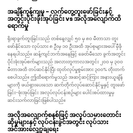
အချိန်ကုန်ကျမှု - လက်တွေ့တူးဖော်ခြင်းနှင့်
အတွင်းပိုင်းဖုံးအုပ်ခြင်း vs အလိုအလျောက်ထိ
ရောက်မှု
ရိုးရာခွက်တူးခြင်းသည် တစ်နေ့လျှင် ၅၀ မှ ၈၀ မီတာသာ တူး
ဖော်နိုင်သော လုပ်သား ၈ ဦးမှ ၁၀ ဦးအထိ အုပ်စုများအပေါ် မှီခို
နေရပါသည်။ ဆန့်ကျင်ဘက်အနေဖြင့် ခေတ်မီသော ခွက်အတွင်း
ပိုင်းဖုံးအုပ်စက်များသည် အလားတူကာလအတွင်း ၂၀၀ မှ ၃၀၀
မီတာအထိ တပ်ဆင်နိုင်ပြီး ထုတ်လုပ်မှုစွမ်းအား ၃၀၀% တိုးတက်
စေပါသည်။ ဤထိရောက်မှုသည် အဆင့်ဆင့်ကြား အနားယူချိန်
များကို ဖယ်ရှားပေးသော ဆက်တိုက်လုပ်ဆောင်နိုင်မှုနှင့် တူးဖော်
ခြင်း-ဖုံးအုပ်ခြင်း အလုပ်လုပ်ငန်းစဉ်များ ပေါင်းစပ်ထားမှုမှ
ဆင်းသက်လာခြင်းဖြစ်ပါသည်။
အလိုအလျောက်စနစ်ဖြင့် အလုပ်သမားတောင်း
ဆိုမှုများနှင့် လုပ်ငန်းခွင်အတွင်း လုပ်သား
အင်အားလျှော့ချရေး