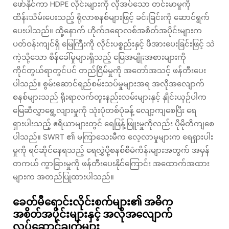
ဖော်နိုင်ကာ HDPE လိုင်းများကို လိုအပ်သော တင်းမာမှုကို
ထိန်းသိမ်းပေးသည့် ရိုလာစနစ်များဖြင့် ခင်းခြင်းကို ဆောင်ရွက်
ပေးပါသည်။ ထို့နောက် ဟိုက်ဒရောလစ်အစိတ်အပိုင်းများက
ပတ်ဝန်းကျင်ရှိ မြေကြီးကို လိုင်းပစ္စည်းနှင့် ဖိအားပေးခြင်းဖြင့် သဲ
ကဲ့သို့သော စိန်ခေါ်မှုများရှိသည့် မြေအမျိုးအစားများကို
ကိုင်တွယ်ရာတွင်ပင် တည်ငြိမ်မှုကို အတော်အသင့် ဖန်တီးပေး
ပါသည်။ စွမ်းဆောင်ရည်စမ်းသပ်မှုများအရ အလိုအလျောက်
စနစ်များသည် ရိုးရာလက်တူးနည်းလမ်းများနှင့် နှိုင်းယှဉ်ပါက
မြေဆီလွှာရွေ့လျားမှုကို သုံးပုံတစ်ပုံခန့် လျော့ကျစေပြီး ရေ
ရှားပါးသည့် ဧရိယာများတွင် ရေဖြန့်ဖြူးမှုကိုလည်း ပိုမိုတိကျစေ
ပါသည်။ SWRT ၏ မကြာသေးမီက လေ့လာမှုများက ရေရှားပါး
မှုကို ရင်ဆိုင်နေရသည့် ရေလွှဲပို့စနစ်စီမံကိန်းများအတွက် အမှန်
တကယ် ကွာခြားမှုကို ဖန်တီးပေးနိုင်ကြောင်း အထောက်အထား
များက အတည်ပြုထားပါသည်။
ခေတ်မီရောင်းလိုင်းစက်များ၏ အဓိက
အစိတ်အပိုင်းများနှင့် အလိုအလျောက်
လုပ်ဆောင်ချက်များ