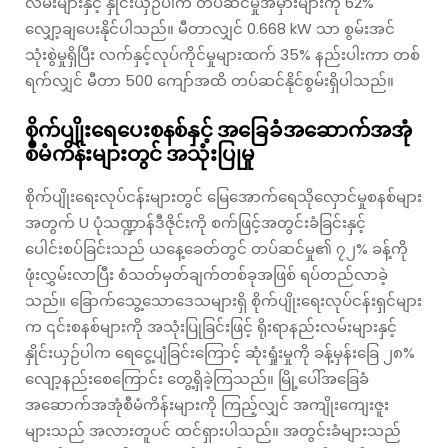
လမ်းများနှင့် နှိုင်းယှဉ်ပါက တပ်ဆင်မှုအမှားများကို 62%
လျှော့ချပေးနိုင်ပါသည်။ မီတာလျှင် 0.668 kW သာ စွမ်းအင်
သုံးစွဲမှုရှိပြီး လက်နှင့်လုပ်ကိုင်မှုများထက် 35% နည်းပါးကာ တစ်
ရက်လျှင် မီတာ 500 ကျော်အထိ တပ်ဆင်နိုင်စွမ်းရှိပါသည်။
စိုက်ပျိုးရေပေးစနစ်နှင့် အခြေခံအဆောက်အအုံ
စီမံကိန်းများတွင် အသုံးပြုမှု
စိုက်ပျိုးရေးလုပ်ငန်းများတွင် မြေအောက်ရေသိုလှောင်မှုစနစ်များ
အတွက် U ပုံသဏ္ဍာန်ဒီဇိုင်းကို စက်ဖြင့်အတွင်းခံခြင်းနှင့်
ပေါင်းစပ်ခြင်းသည် ယနေ့ခေတ်တွင် တပ်ဆင်မှု၏ ၇၂% ခန့်ကို
ဖုံးလွှမ်းလာပြီး စံသတ်မှတ်ချက်တစ်ခုအဖြစ် ရပ်တည်လာခဲ့
သည်။ ခြောက်သွေ့သောဒေသများရှိ စိုက်ပျိုးရေးလုပ်ငန်းရှင်များ
က ၎င်းစနစ်များကို အသုံးပြုခြင်းဖြင့် ရိုးရာနည်းလမ်းများနှင့်
နှိုင်းယှဉ်ပါက ရေငွေ့ပျံခြင်းကြောင့် ဆုံးရှုံးမှုကို ခန့်မှန်းခြေ ၂၈%
လျော့နည်းစေကြောင်း တွေ့ရှိခဲ့ကြသည်။ မြို့ပေါ်အခြေခံ
အဆောက်အအုံစီမံကိန်းများကို ကြည့်လျှင် အကျိုးကျေးဇူး
များသည် အလားတူပင် ထင်ရှားပါသည်။ အတွင်းခံများသည်