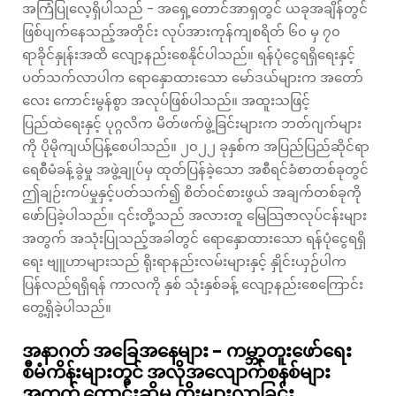
အကြံပြုလေ့ရှိပါသည် - အရှေ့တောင်အာရှတွင် ယခုအချိန်တွင်
ဖြစ်ပျက်နေသည့်အတိုင်း လုပ်အားကုန်ကျစရိတ် ၆၀ မှ ၇၀
ရာခိုင်နှုန်းအထိ လျော့နည်းစေနိုင်ပါသည်။ ရန်ပုံငွေရရှိရေးနှင့်
ပတ်သက်လာပါက ရောနှောထားသော မော်ဒယ်များက အတော်
လေး ကောင်းမွန်စွာ အလုပ်ဖြစ်ပါသည်။ အထူးသဖြင့်
ပြည်ထဲရေးနှင့် ပုဂ္ဂလိက မိတ်ဖက်ဖွဲ့ခြင်းများက ဘတ်ဂျက်များ
ကို ပိုမိုကျယ်ပြန့်စေပါသည်။ ၂၀၂၂ ခုနှစ်က အပြည်ပြည်ဆိုင်ရာ
ရေစီမံခန့်ခွဲမှု အဖွဲ့ချုပ်မှ ထုတ်ပြန်ခဲ့သော အစီရင်ခံစာတစ်ခုတွင်
ဤချဉ်းကပ်မှုနှင့်ပတ်သက်၍ စိတ်ဝင်စားဖွယ် အချက်တစ်ခုကို
ဖော်ပြခဲ့ပါသည်။ ၎င်းတို့သည် အလားတူ မြေသြဇာလုပ်ငန်းများ
အတွက် အသုံးပြုသည့်အခါတွင် ရောနှောထားသော ရန်ပုံငွေရရှိ
ရေး ဗျူဟာများသည် ရိုးရာနည်းလမ်းများနှင့် နှိုင်းယှဉ်ပါက
ပြန်လည်ရရှိရန် ကာလကို နှစ် သုံးနှစ်ခန့် လျော့နည်းစေကြောင်း
တွေ့ရှိခဲ့ပါသည်။
အနာဂတ် အခြေအနေများ - ကမ္ဘာ့တူးဖော်ရေး
စီမံကိန်းများတွင် အလိုအလျောက်စနစ်များ
အတွက် တောင်းဆိုမှု တိုးများလာခြင်း