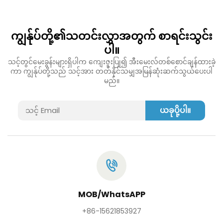
ကျွန်ုပ်တို့၏သတင်းလွှာအတွက် စာရင်းသွင်း
ပါ။
သင့်တွင်မေးခွန်းများရှိပါက ကျေးဇူးပြု၍ အီးမေးလ်တစ်စောင်ချန်ထားခဲ့
ကာ ကျွန်ုပ်တို့သည် သင့်အား တတ်နိုင်သမျှအမြန်ဆုံးဆက်သွယ်ပေးပါ
မည်။
ယခုပို့ပါ။
MOB/WhatsAPP
+86-15621853927