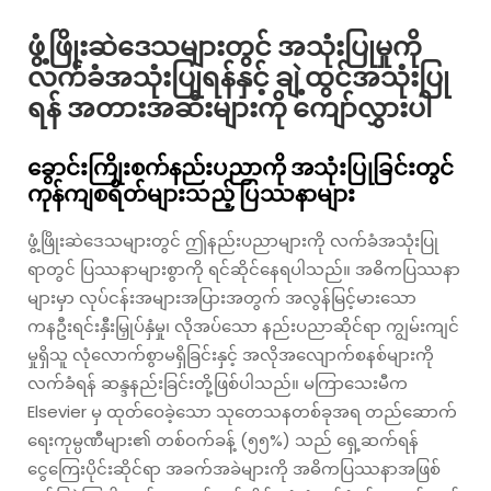
ဖွံ့ဖြိုးဆဲဒေသများတွင် အသုံးပြုမှုကို
လက်ခံအသုံးပြုရန်နှင့် ချဲ့ထွင်အသုံးပြု
ရန် အတားအဆီးများကို ကျော်လွှားပါ
ခွောင်းကြိုးစက်နည်းပညာကို အသုံးပြုခြင်းတွင်
ကုန်ကျစရိတ်များသည့် ပြဿနာများ
ဖွံ့ဖြိုးဆဲဒေသများတွင် ဤနည်းပညာများကို လက်ခံအသုံးပြု
ရာတွင် ပြဿနာများစွာကို ရင်ဆိုင်နေရပါသည်။ အဓိကပြဿနာ
များမှာ လုပ်ငန်းအများအပြားအတွက် အလွန်မြင့်မားသော
ကနဦးရင်းနှီးမြှုပ်နှံမှု၊ လိုအပ်သော နည်းပညာဆိုင်ရာ ကျွမ်းကျင်
မှုရှိသူ လုံလောက်စွာမရှိခြင်းနှင့် အလိုအလျောက်စနစ်များကို
လက်ခံရန် ဆန္ဒနည်းခြင်းတို့ဖြစ်ပါသည်။ မကြာသေးမီက
Elsevier မှ ထုတ်ဝေခဲ့သော သုတေသနတစ်ခုအရ တည်ဆောက်
ရေးကုမ္ပဏီများ၏ တစ်ဝက်ခန့် (၅၅%) သည် ရှေ့ဆက်ရန်
ငွေကြေးပိုင်းဆိုင်ရာ အခက်အခဲများကို အဓိကပြဿနာအဖြစ်