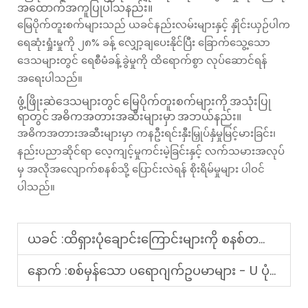
အထောက်အကူပြုပါသနည်း။
မြေပိုက်တူးစက်များသည် ယခင်နည်းလမ်းများနှင့် နှိုင်းယှဉ်ပါက
ရေဆုံးရှုံးမှုကို ၂၈% ခန့် လျှော့ချပေးနိုင်ပြီး ခြောက်သွေ့သော
ဒေသများတွင် ရေစီမံခန့်ခွဲမှုကို ထိရောက်စွာ လုပ်ဆောင်ရန်
အရေးပါသည်။
ဖွံ့ဖြိုးဆဲဒေသများတွင် မြေပိုက်တူးစက်များကို အသုံးပြု
ရာတွင် အဓိကအတားအဆီးများမှာ အဘယ်နည်း။
အဓိကအတားအဆီးများမှာ ကနဦးရင်းနှီးမြှုပ်နှံမှုမြင့်မားခြင်း၊
နည်းပညာဆိုင်ရာ လေ့ကျင့်မှုကင်းမဲ့ခြင်းနှင့် လက်သမားအလုပ်
မှ အလိုအလျောက်စနစ်သို့ ပြောင်းလဲရန် စိုးရိမ်မှုများ ပါဝင်
ပါသည်။
ယခင် :
ထိရှားပုံချောင်းကြောင်းများကို စနစ်တကျ ရေစီးကြောင်းနှင့် ရေကြီးမှုထိန်းချုပ်ရေးစနစ်များအတွက် အသုံးပြုခြင်း
နောက် :
စစ်မှန်သော ပရောဂျက်ဥပမာများ - U ပုံစံ ခြောက်တွင်းအုပ်ခြင်းစက်များ၏ လုပ်ဆောင်မှုများ