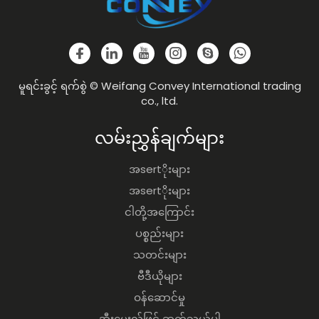
မူရင်းခွင့် ရက်စွဲ © Weifang Convey International trading
co., ltd.
လမ်းညွှန်ချက်များ
အsertိုးများ
အsertိုးများ
ငါတို့အကြောင်း
ပစ္စည်းများ
သတင်းများ
ဗီဒီယိုများ
ဝန်ဆောင်မှု
အီးမေးလ်ဖြင့် ဆက်သွယ်ပါ