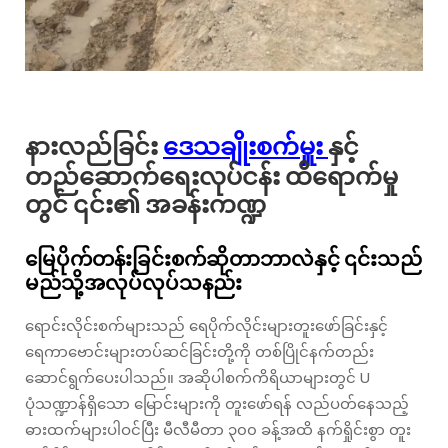
နားလည်ခြင်း
ဒေသချိုးစက်မှူး
နှင့်
တည်ဆောက်ရေးလုပ်ငန်း ထိရောက်မှု
တွင် ၎င်း၏ အခန်းကဏ္ဍ
မြေပိုက်တန်းခြင်းစက်ဆိုတာဘာလဲနှင့် ၎င်းသည်
မည်သို့အလုပ်လုပ်သနည်း
ရောင်းလိုင်းစက်များသည် ရေပိုက်လိုင်းများတူးဖော်ခြင်းနှင့်
ရေကာဗောင်းများတပ်ဆင်ခြင်းတို့ကို တစ်ပြိုင်နက်တည်း
ဆောင်ရွက်ပေးပါသည်။ အဆိုပါစက်ကိရိယာများတွင် U
ပုံသဏ္ဍာန်ရှိသော မြောင်းများကို တူးဖော်ရန် လည်ပတ်နေသည့်
ဓားထက်များပါဝင်ပြီး မီလီမီတာ ၃၀၀ ခန့်အထိ နက်ရှိုင်းစွာ တူး