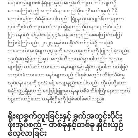
ချောင်းလွှဲများ၏ နံရံများနှင့် အလွန်တိကျစွာ ကပ်လျက်ရှိ
သောကြောင့် ဤအတွင်းခံများသည် မိုးရေစီးဆင်းမှုကို ပိုမို
ကောင်းမွန်စွာ စီမံနိုင်စေပါသည်။ မြို့နယ်အင်ဂျင်နီယာများက
၎င်းတို့၏ တိကျစွာကပ်လျက်ရှိမှုသည် ပိုက်များပျက်စီးခြင်း
ပြဿနာကို ခန့်မှန်းခြေ ၄၄% ခန့် လျော့နည်းစေကြောင်း ပြော
ကြားခဲ့ကြသည်။ ၂၀၂၃ ခုနှစ်က နိုင်ငံတစ်ဝှမ်းရှိ အခြေခံ
အဆောက်အအုံများ ၄၇ ခုကို လေ့လာမှုတစ်ခုကို ပြုလုပ်ခဲ့သည်။
သူတို့တွေ့ရှိခဲ့သည်မှာ အလွန်သိသာထင်ရှားပါသည်- လူသား
များဖြင့် တပ်ဆင်ထားသော စနစ်များနှင့် နှိုင်းယှဉ်ပါက စက်ဖြင့်
အတွင်းခံထားသော စနစ်များသည် ငါးနှစ်အတွင်း ထိန်းသိမ်းမှု
လုပ်ငန်းများကို ၃၀% ခန့် လျော့နည်းစေပါသည်။ ထိုကဲ့သို့သော
ခံနိုင်ရည်ရှိမှုသည် ရေဖြန့်ဖြူးမှုကွန်ရက်စီမံကိန်းကြီးများအတွက်
စဉ်းစားသင့်သော တန်ဖိုးရှိမှုကို ဖြစ်ပေါ်စေပါသည်။
ရိုးရာခွက်တူးခြင်းနှင့် ခွက်အတွင်းပိုင်း
ဖုံးအုပ်စက် - တစ်ခုနှင့်တစ်ခု နှိုင်းယှဉ်
လေ့လာခြင်း