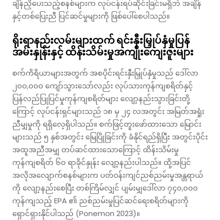
ချိန်ညှိပေးသည့်စနစ်များက လုပ်ငန်းရပ်ဆိုင်းခြင်းမရှိဘဲ အချိန်
နှင့်တစ်ပြေးညီ ပြင်ဆင်မှုများကို ဖြစ်ပေါ်စေပါသည်။
ရိုးရာနည်းလမ်းများထက် ရင်းနှီးမြှုပ်နှံမှုပြန်
အမ်းနှုန်းနှင့် ထိန်းသိမ်းမှုအကျိုးကျေးဇူးများ
စက်ကိရိယာများအတွက် အစပိုင်းရင်းနှီးမြှုပ်နှံမှုသည် ဒေါ်လာ
၂၀၀,၀၀၀ ကျော်သွားသော်လည်း လုပ်သားကုန်ကျစရိတ်နှင့်
ပြန်လည်ပြုပြင်မှုကုန်ကျစရိတ်များ လျော့နည်းသွားခြင်းတို့
ကြောင့် လုပ်ငန်းရှင်များသည် ၁၈ မှ ၂၄ လအတွင်း အမြတ်အရှုံး
ညီမျှမှုကို ရရှိလေ့ရှိပါသည်။ စက်ဖြင့်တူးဖော်ထားသော မြောင်း
များသည် ၅ နှစ်အတွင်း မြေပြိုခြင်းကို ခံနိုင်ရည်ရှိပြီး အတွင်းပိုင်း
အထူအညီအမျှ တပ်ဆင်ထားသောကြောင့် ထိန်းသိမ်းမှု
ကုန်ကျစရိတ် ၆၀ ရာခိုင်နှုန်း လျော့နည်းပါသည်။ ထို့အပြင်
အလိုအလျောက်စနစ်များက ပတ်ဝန်းကျင်ညစ်ညမ်းမှုအန္တရာယ်
ကို လျော့နည်းစေပြီး တစ်ကြိမ်လျှင် ပျမ်းမျှဒေါ်လာ ၇၄၀,၀၀၀
ကုန်ကျသည့် EPA ၏ ညစ်ညမ်းမှုပြင်ဆင်ရေးစရိတ်များကို
ရှောင်ရှားနိုင်ပါသည် (Ponemon 2023)။