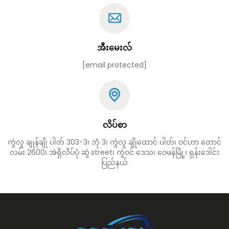
အီးမေးလ်
[email protected]
လိပ်စာ
ကွဲလူ ချုန်ချို ပါတ် 303-3၊ ဘုံ 3၊ ကွဲလူ ချိုထောင် ပါတ်၊ ဝင်ဟာ တောင်
လမ်း 2600၊ အဲရှိလိပ်ပုံ ဆွဲ.street၊ ကွဲဝင် ဒေသ၊ ဝေဖန်မြို့၊ ရှန်းဒေါင်း
ပြည်နယ်