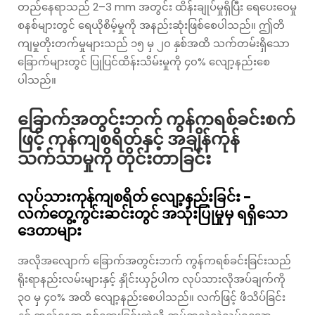
တည်နေရာသည် 2–3 mm အတွင်း ထိန်းချုပ်မှုရှိပြီး ရေပေးဝေမှု
စနစ်များတွင် ရေယိုစိမ့်မှုကို အနည်းဆုံးဖြစ်စေပါသည်။ ဤတိ
ကျမှုတိုးတက်မှုများသည် ၁၅ မှ ၂၀ နှစ်အထိ သက်တမ်းရှိသော
ခြောက်များတွင် ပြုပြင်ထိန်းသိမ်းမှုကို ၄၀% လျော့နည်းစေ
ပါသည်။
ခြောက်အတွင်းဘက် ကွန်ကရစ်ခင်းစက်
ဖြင့် ကုန်ကျစရိတ်နှင့် အချိန်ကုန်
သက်သာမှုကို တိုင်းတာခြင်း
လုပ်သားကုန်ကျစရိတ် လျော့နည်းခြင်း -
လက်တွေ့ကွင်းဆင်းတွင် အသုံးပြုမှုမှ ရရှိသော
ဒေတာများ
အလိုအလျောက် ခြောက်အတွင်းဘက် ကွန်ကရစ်ခင်းခြင်းသည်
ရိုးရာနည်းလမ်းများနှင့် နှိုင်းယှဉ်ပါက လုပ်သားလိုအပ်ချက်ကို
၃၀ မှ ၄၀% အထိ လျော့နည်းစေပါသည်။ လက်ဖြင့် ဖိသိပ်ခြင်း