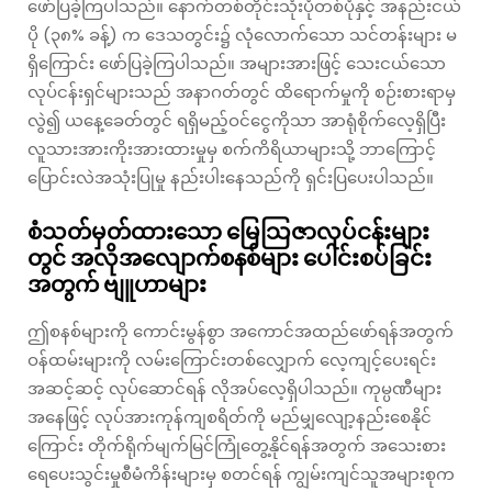
ဖော်ပြခဲ့ကြပါသည်။ နောက်တစ်တိုင်းသုံးပုံတစ်ပုံနှင့် အနည်းငယ်
ပို (၃၈% ခန့်) က ဒေသတွင်း၌ လုံလောက်သော သင်တန်းများ မ
ရှိကြောင်း ဖော်ပြခဲ့ကြပါသည်။ အများအားဖြင့် သေးငယ်သော
လုပ်ငန်းရှင်များသည် အနာဂတ်တွင် ထိရောက်မှုကို စဉ်းစားရာမှ
လွဲ၍ ယနေ့ခေတ်တွင် ရရှိမည့်ဝင်ငွေကိုသာ အာရုံစိုက်လေ့ရှိပြီး
လူသားအားကိုးအားထားမှုမှ စက်ကိရိယာများသို့ ဘာကြောင့်
ပြောင်းလဲအသုံးပြုမှု နည်းပါးနေသည်ကို ရှင်းပြပေးပါသည်။
စံသတ်မှတ်ထားသော မြေသြဇာလုပ်ငန်းများ
တွင် အလိုအလျောက်စနစ်များ ပေါင်းစပ်ခြင်း
အတွက် ဗျူဟာများ
ဤစနစ်များကို ကောင်းမွန်စွာ အကောင်အထည်ဖော်ရန်အတွက်
ဝန်ထမ်းများကို လမ်းကြောင်းတစ်လျှောက် လေ့ကျင့်ပေးရင်း
အဆင့်ဆင့် လုပ်ဆောင်ရန် လိုအပ်လေ့ရှိပါသည်။ ကုမ္ပဏီများ
အနေဖြင့် လုပ်အားကုန်ကျစရိတ်ကို မည်မျှလျော့နည်းစေနိုင်
ကြောင်း တိုက်ရိုက်မျက်မြင်ကြုံတွေ့နိုင်ရန်အတွက် အသေးစား
ရေပေးသွင်းမှုစီမံကိန်းများမှ စတင်ရန် ကျွမ်းကျင်သူအများစုက