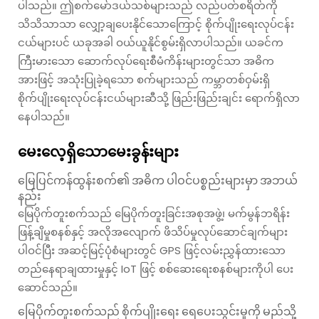
ပါသည်။ ဤစက်မော်ဒယ်သစ်များသည် လည်ပတ်စရိတ်ကို
သိသိသာသာ လျှော့ချပေးနိုင်သောကြောင့် စိုက်ပျိုးရေးလုပ်ငန်း
ငယ်များပင် ယခုအခါ ဝယ်ယူနိုင်စွမ်းရှိလာပါသည်။ ယခင်က
ကြီးမားသော ဆောက်လုပ်ရေးစီမံကိန်းများတွင်သာ အဓိက
အားဖြင့် အသုံးပြုခဲ့ရသော စက်များသည် ကမ္ဘာတစ်ဝှမ်းရှိ
စိုက်ပျိုးရေးလုပ်ငန်းငယ်များဆီသို့ ဖြည်းဖြည်းချင်း ရောက်ရှိလာ
နေပါသည်။
မေးလေ့ရှိသောမေးခွန်းများ
မြေပြင်ကန်ထွန်းစက်၏ အဓိက ပါဝင်ပစ္စည်းများမှာ အဘယ်
နည်း
မြေပိုက်တူးစက်သည် မြေပိုက်တူးခြင်းအစုအဖွဲ့၊ မက်မွန်ဘရိန်း
ဖြန့်ချိမှုစနစ်နှင့် အလိုအလျောက် ဖိသိပ်မှုလုပ်ဆောင်ချက်များ
ပါဝင်ပြီး အဆင့်မြင့်ပုံစံများတွင် GPS ဖြင့်လမ်းညွှန်ထားသော
တည်နေရာချထားမှုနှင့် IoT ဖြင့် စစ်ဆေးရေးစနစ်များကိုပါ ပေး
ဆောင်သည်။
မြေပိုက်တူးစက်သည် စိုက်ပျိုးရေး ရေပေးသွင်းမှုကို မည်သို့