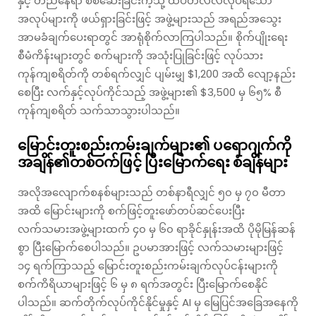
နှင့် တည်နေရာ စစ်ဆေးခြင်းကဲ့သို့ ထပ်တလဲလဲလုပ်ရသော
အလုပ်များကို ဖယ်ရှားခြင်းဖြင့် အဖွဲ့များသည် အရည်အသွေး
အာမခံချက်ပေးရာတွင် အာရုံစိုက်လာကြပါသည်။ စိုက်ပျိုးရေး
စီမံကိန်းများတွင် စက်များကို အသုံးပြုခြင်းဖြင့် လုပ်သား
ကုန်ကျစရိတ်ကို တစ်ရက်လျှင် ပျမ်းမျှ $1,200 အထိ လျော့နည်း
စေပြီး လက်နှင့်လုပ်ကိုင်သည့် အဖွဲ့များ၏ $3,500 မှ ၆၅% စီ
ကုန်ကျစရိတ် သက်သာသွားပါသည်။
မြောင်းတူးစည်းကမ်းချက်များ၏ ပရောဂျက်ကို
အချိန်၏တစ်ဝက်ဖြင့် ပြီးမြောက်ရေး စံချိန်များ
အလိုအလျောက်စနစ်များသည် တစ်နာရီလျှင် ၅၀ မှ ၇၀ မီတာ
အထိ မြောင်းများကို စက်ဖြင့်တူးဖော်တပ်ဆင်ပေးပြီး
လက်သမားအဖွဲ့များထက် ၄၀ မှ ၆၀ ရာခိုင်နှုန်းအထိ ပိုမိုမြန်ဆန်
စွာ ပြီးမြောက်စေပါသည်။ ဥပမာအားဖြင့် လက်သမားများဖြင့်
၁၄ ရက်ကြာသည့် မြောင်းတူးစည်းကမ်းချက်လုပ်ငန်းများကို
စက်ကိရိယာများဖြင့် ၆ မှ ၈ ရက်အတွင်း ပြီးမြောက်စေနိုင်
ပါသည်။ ဆက်တိုက်လုပ်ကိုင်နိုင်မှုနှင့် AI မှ မြေပြင်အခြေအနေကို