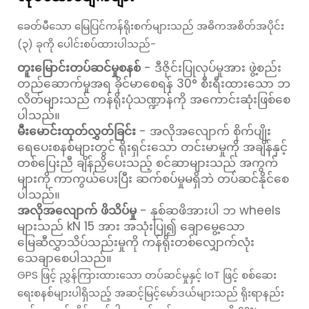
ခေတ်မီသော မြေပြင်ကန်ရိုးစက်များသည် အဓိကအစိတ်အပိုင်း
(၃) ခုကို ပေါင်းစပ်ထားပါသည်-
တူးမြောင်းတပ်ဆင်မှုစနစ်
- ဒီဇိုင်းပြုလုပ်မှုအား ဖွဲ့စည်း
တည်ဆောက်မှုအရ ခိုင်မာစေရန် 30° စီးရီးထားသော ဘ
လိတ်များသည် ကန်ရိုးပုံသဏ္ဍာန်ကို အကောင်းဆုံးဖြစ်စေ
ပါသည်။
မီးမောင်းထုတ်လွှတ်ခြင်း
- အလိုအလျောက် စိုက်ပျိုး
ရေပေးစနစ်များတွင် ရိုးရှင်းသော တင်းမာမှုကို အချိန်နှင့်
တစ်ပြေးညီ ချိန်ညှိပေးသည့် စင်ဆာများသည် အကွက်
များကို ကာကွယ်ပေးပြီး ဆက်စပ်မှုမရှိဘဲ တပ်ဆင်နိုင်စေ
ပါသည်။
အလိုအလျောက် ဖိသိပ်မှု
- နှစ်ဆဖိအားပါ ဘ wheels
များသည် kN 15 အား အသုံးပြု၍ ချောမွေ့သော
မြေဆီလွှာသိပ်သည်းမှုကို ကန်ရိုးတစ်လျှောက်လုံး
သေချာစေပါသည်။
GPS ဖြင့် ညွှန်ကြားထားသော တပ်ဆင်မှုနှင့် IoT ဖြင့် စစ်ဆေး
ရေးစနစ်များပါရှိသည့် အဆင့်မြင့်မော်ဒယ်များသည် ရိုးရာနည်း