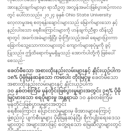
အားနည်းချက်များမှာ ရာသီဥတု အလွန်အမင်းဖြစ်ပွားစဉ်ကာလ
တွင် ပေါ်လာသည်။ ၂၀၂၄ ခုနှစ် Ohio State University
လေ့လာမှုအရ စတုရန်းချောင်းများသည် မြောက်များသော နှင့်
နည်းပါးသော ရေစီးကြောင်းများကို ဟန်ချက်ညီစွာ ထိန်းညှိ
ရာတွင် အခက်အခဲများရှိပြီး မိုးကြီးသည့်အခါ ရေများပြားကာ
ခြောက်သွေ့သောကာလများတွင် ကျောက်များစုပုံမှုကို ခွင့်
ပြုသည်။ ဤထိရောက်မှုမရှိမှုသည် အောက်ပါတို့ကို ဖြစ်ပေါ်
စေသည်-
ခေတ်မီသော အစားထိုးနည်းလမ်းများနှင့် နှိုင်းယှဉ်ပါက
၁၈% ပိုမိုမြန်ဆန်သော ကမ်းပါး တိုးမြင့်မှု
ခေတ်မီသော
အစားထိုးနည်းလမ်းများနှင့် နှိုင်းယှဉ်ပါက
၁၀ နှစ်တစ်ကြိမ် မုန်တိုင်းဖြစ်ပွားမှုများအတွင်း ၃၅% ပိုမို
မြင့်မားသော ရေပိုများမှု အန္တရာယ်
၁၀ နှစ်တစ်ကြိမ်
မုန်တိုင်းဖြစ်ပွားမှုများအတွင်း
ရေစီးကြောင်း ပြောင်းလဲမှုများမှ ဖိအားများကြောင့်
ဖွဲ့စည်းပုံ ပျက်စီးမှုများ ပိုမိုမြန်ဆန်ပြီး စိုက်ပျိုးရေးဒေသ
များတွင် အများအားဖြင့် တွေ့ရသော မြေဆီလွှာများတွင်