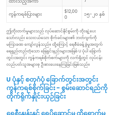
ထားသည့်အကာ
$12,00
ကွန်ကရစ်ပြားများ
၁၅-၂၀ နှစ်
0
ဤတိုးတက်မှုများသည် လုပ်ဆောင်နိုင်စွမ်းကို တိုးချဲ့ပေး
သော်လည်း သေးငယ်သော စိုက်ခင်းများ၏ ဘတ်ဂျက်ကို
မကြာခဏ ကျော်လွန်သည်။ ထို့ကြောင့် ရေစီမံခန့်ခွဲမှုအတွက်
ရေရှည်တည်တံ့သော ဖြေရှင်းနည်းများအဖြစ် U ပုံပါ ခြောက်
တွင်းအတွင်း ကွန်ကရစ်စိုက်စက်များကို လက်ရှိတွင် လုပ်ငန်း
လည်ပတ်သူအများစု ဦးစားပေးနေကြခြင်းဖြစ်သည်။
U ပုံနှင့် စတုဂံပုံ ခြောက်တွင်းအတွင်း
ကွန်ကရစ်စိုက်ခြင်း - စွမ်းဆောင်ရည်ကို
တိုက်ရိုက်နှိုင်းယှဉ်ခြင်း
ရေစီးနှုန်းနှင့် ရေပို့ဆောင်မှု ထိရောက်မှု