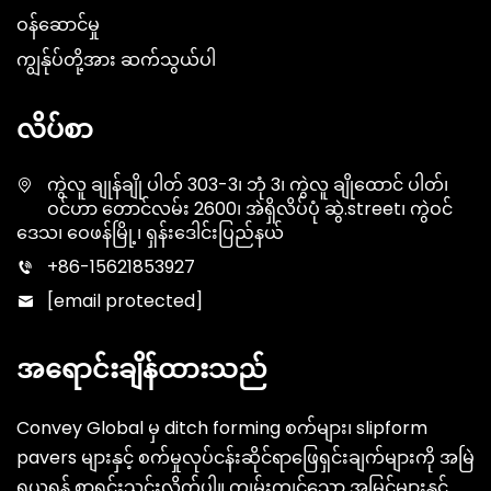
ဝန်ဆောင်မှု
ကျွန်ုပ်တို့အား ဆက်သွယ်ပါ
လိပ်စာ
ကွဲလူ ချုန်ချို ပါတ် 303-3၊ ဘုံ 3၊ ကွဲလူ ချိုထောင် ပါတ်၊
ဝင်ဟာ တောင်လမ်း 2600၊ အဲရှိလိပ်ပုံ ဆွဲ.street၊ ကွဲဝင်
ဒေသ၊ ဝေဖန်မြို့၊ ရှန်းဒေါင်းပြည်နယ်
+86-15621853927
[email protected]
အရောင်းချိန်ထားသည်
Convey Global မှ ditch forming စက်များ၊ slipform
pavers များနှင့် စက်မှုလုပ်ငန်းဆိုင်ရာဖြေရှင်းချက်များကို အမြဲ
ရယူရန် စာရင်းသွင်းလိုက်ပါ။ ကျွမ်းကျင်သော အမြင်များနှင့်