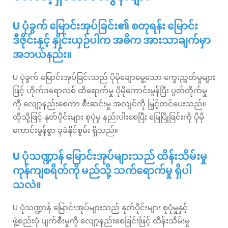
U ပုံခွက် မြောင်းအုပ်ခြင်း၏ စတုရန်း မြောင်း
ဒီဇိုင်းနှင့် နှိုင်းယှဉ်ပါက အဓိက အားသာချက်မှာ
အဘယ်နည်း။
U ပုံခွက် မြောင်းအုပ်ခြင်းသည် ပိုမိုချောမွေ့သော ကွေးညွှတ်မှုများ
ဖြင့် ဟိုက်ဒရောလစ် ထိရောက်မှု ပိုမိုကောင်းမွန်ပြီး ပွတ်တိုက်မှု
ကို လျော့နည်းစေကာ စီးဆင်းမှု အလျင်ကို မြှင့်တင်ပေးသည်။
ထိုသို့ဖြင့် နုတ်ပိုင်းများ စုပုံမှု နည်းပါးစေပြီး မြေပြိုခြင်းကို ပိုမို
ကောင်းမွန်စွာ ခုခံနိုင်စွမ်း ရှိသည်။
U ပုံသဏ္ဍာန် မြောင်းအုပ်များသည် ထိန်းသိမ်းမှု
ကုန်ကျစရိတ်ကို မည်သို့ သက်ရောက်မှု ရှိပါ
သလဲ။
U ပုံသဏ္ဍာန် မြောင်းအုပ်များသည် နုတ်ပိုင်းများ စုပုံမှုနှင့်
ဖွဲ့စည်းပုံ ပျက်စီးမှုကို လျော့နည်းစေခြင်းဖြင့် ထိန်းသိမ်းမှု