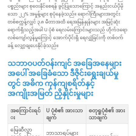
ပစ္စည်းများ စုဝေးနိုင်စေရန် ခွင့်ပြုသောကြောင့် အနည်းငယ်ပိုမို
သော ၂၂% အမှုန့်များ စုပုံနေခဲ့သည်။ ရောဂါကြီးများအတွင်း
တစ်စက္ကန့်လျှင် ၃.၈ မီတာအထိ ရေအမြန်နှုန်းများ အမြင့်ဆုံး
ရောက်ရှိသည့်အခါ U ပုံစံ ရေလမ်းကြောင်းများသည် ဟိုက်ဒရော
လစ်ကျော်လွန်မှုကြောင့် အောက်ပိုင်းရှိ ရေလျှံခြင်းကို တစ်ဝက်
ခန့် လျှော့ချပေးနိုင်ခဲ့သည်။
သဘာဝပတ်ဝန်းကျင် အခြေအနေများ
အပေါ် အခြေခံသော ဒီဇိုင်းရွေးချယ်မှု
တွင် အဓိက ကုန်ကျစရိတ်နှင့်
အကျိုးအမြတ် ညှိနှိုင်းမှုများ
အကြောင်းရင်
U ပုံစံ၏ အားသာ
စတုရူပုံစံ၏ အား
း
ချက်
သာချက်
မြေဆီလွှာ
ဘာသာရပ်များ