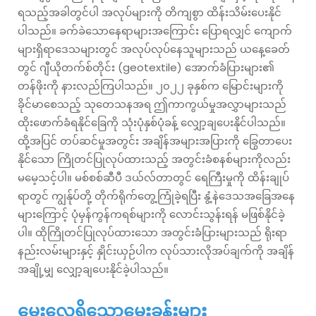
ရသည့်အခါတွင်ပါ အလုပ်များကို တိကျစွာ ထိန်းသိမ်းပေးနိုင်
ပါသည်။ ခက်ခဲသောနေရာများအကြောင်း ပြောရလျှင် ကျောက်
များရှိရာဒေသများတွင် အလုပ်လုပ်နေသူများသည် ယနေ့ခေတ်
တွင် ဂျီယိုတက်စ်တိုင်း (geotextile) အောက်ခံပြားများ၏
တန်ဖိုးကို နားလည်ကြပါသည်။ ၂၀၂၂ ခုနှစ်က မြောင်းများကို
ခိုင်မာစေသည့် သုတေသနအရ ဤကာကွယ်မှုအလွှာများသည်
ထိုးဖောက်ခံရနိုင်ခြေကို သုံးပုံနှစ်ပုံခန့် လျှော့ချပေးနိုင်ပါသည်။
ထို့အပြင် တပ်ဆင်မှုအတွင်း အချိန်အများအပြားကို ခြွေတာပေး
နိုင်သော ကြိုတင်ပြုလုပ်ထားသည့် အတွင်းခံစနစ်များကိုလည်း
မမေ့သင့်ပါ။ မစ်စစ်ဆီပီ ဒယ်လ်တာတွင် ရေကြီးမှုကို ထိန်းချုပ်
ရာတွင် ကျွန်ုပ်တို့ တိုက်ရိုက်တွေ့ကြုံခဲ့ရပြီး နွံ့နဲဒေသအခြေအနေ
များကြောင့် ပုံမှန်ကွန်ကရစ်များကို လောင်းသွန်းရန် မဖြစ်နိုင်ခဲ့
ပါ။ ထိုကြိုတင်ပြုလုပ်ထားသော အတွင်းခံပြားများသည် ရိုးရာ
နည်းလမ်းများနှင့် နှိုင်းယှဉ်ပါက လုပ်သားလိုအပ်ချက်ကို အချိန်
အချို့မျှ လျှော့ချပေးနိုင်ခဲ့ပါသည်။
မေးလေ့ရှိသောမေးခွန်းများ