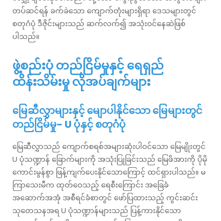
တပ်ဆင်ရန် ခက်ခဲသော ကျောက်တုံးများရှိရာ ဒေသများတွင်
စတုဂံပုံ ဒီဇိုင်းများသည် ဆက်လက်၍ အသုံးဝင်နေဆဲဖြစ်
ပါသည်။
ဖွဲ့စည်းပုံ တည်ငြိမ်မှုနှင့် ရေရှည်
ထိန်းသိမ်းမှု လိုအပ်ချက်များ
မြေဆီလွှာများနှင့် မျောပါနိုင်သော မြေများတွင်
တည်ငြိမ်မှု- U ပုံနှင့် စတုဂံပုံ
မြေဆီလွှာသည် ကျောက်စရစ်အများဆုံးပါဝင်သော မြေမျိုးတွင်
U ပုံသဏ္ဍာန် ခြောက်များကို အသုံးပြုခြင်းသည် မြေဖိအားကို ပိုမို
ကောင်းမွန်စွာ ဖြန့်ကျက်ပေးနိုင်သောကြောင့် ထင်ရှားပါသည်။ မ
ကြာသေးမီက ထုတ်ဝေသည့် ရေစီးကြောင်း အခြေခံ
အဆောက်အအုံ အစီရင်ခံစာတွင် ဖော်ပြထားသည့် ကွင်းဆင်း
သုတေသနအရ U ပုံသဏ္ဍာန်များသည် ပြန့်ကားနိုင်သော