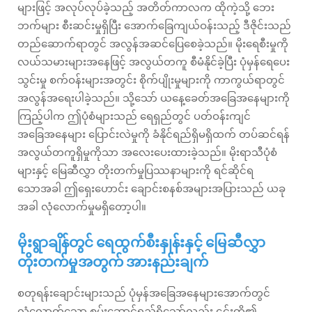
များဖြင့် အလုပ်လုပ်ခဲ့သည့် အတိတ်ကာလက ထိုကဲ့သို့ ဘေး
ဘက်များ စီးဆင်းမှုရှိပြီး အောက်ခြေကျယ်ဝန်းသည့် ဒီဇိုင်းသည်
တည်ဆောက်ရာတွင် အလွန်အဆင်ပြေစေခဲ့သည်။ မိုးရေစီးမှုကို
လယ်သမားများအနေဖြင့် အလွယ်တကူ စီမံနိုင်ခဲ့ပြီး ပုံမှန်ရေပေး
သွင်းမှု စက်ဝန်းများအတွင်း စိုက်ပျိုးမှုများကို ကာကွယ်ရာတွင်
အလွန်အရေးပါခဲ့သည်။ သို့သော် ယနေ့ခေတ်အခြေအနေများကို
ကြည့်ပါက ဤပုံစံများသည် ရေရှည်တွင် ပတ်ဝန်းကျင်
အခြေအနေများ ပြောင်းလဲမှုကို ခံနိုင်ရည်ရှိမရှိထက် တပ်ဆင်ရန်
အလွယ်တကူရှိမှုကိုသာ အလေးပေးထားခဲ့သည်။ မိုးရာသီပုံစံ
များနှင့် မြေဆီလွှာ တိုးတက်မှုပြဿနာများကို ရင်ဆိုင်ရ
သောအခါ ဤရှေးဟောင်း ချောင်းစနစ်အများအပြားသည် ယခု
အခါ လုံလောက်မှုမရှိတော့ပါ။
မိုးရွာချိန်တွင် ရေထွက်စီးနှုန်းနှင့် မြေဆီလွှာ
တိုးတက်မှုအတွက် အားနည်းချက်
စတုရန်းချောင်းများသည် ပုံမှန်အခြေအနေများအောက်တွင်
လုံလောက်သော စွမ်းဆောင်ရည်ရှိသော်လည်း ၎င်းတို့၏