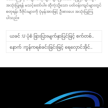
အသုံးပြုရန် မသင့်တော်ပါ။ ထိုကဲ့သို့သော ပတ်ဝန်းကျင်များတွင်
စတုရန်း ဒီဇိုင်းများကို ပုံမှန်အားဖြင့် ဦးစားပေး အသုံးပြုကြ
ပါသည်။
ယခင် :
U ပုံစံ ခြားပြားမျက်နှာပြင်ဖြင့် စက်တစ်မျိုးနှင့် ၎င်းမည်သို့အလုပ်လုပ်သည်နည်း။
နောက် :
ကွန်ကရစ်ခင်းခြင်းဖြင့် ရေလှောင်အိုင်များတွင် မြေဆီလွှာပျက်စီးခြင်းနှင့် ရေဆုံးရှုံးမှုကို ဖြေရှင်းခြင်း