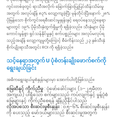
ကွင်းတစ်ခုတွင် ရာသီအလိုက် ခြောက်ခြားပြုပြင်ထိန်းသိမ်းမှု
အတွက် အလုပ်ချိန် ၈၃% လျော့ကျခဲ့ပြီး မုန်တိုင်းပြီးနောက် ၂၈%
ပိုမြန်သော စိုက်ကွင်းရေစီးဆင်းမှုနှုန်းနှင့် ရေဝပ်နေသည့်နေရာ
များတွင် ၁၉% ပိုမိုသီးနှံထွက်ရှိမှုကို ရရှိခဲ့သည်။ သီးနှံများ ပိုမို
ကောင်းမွန်စွာ ရှင်သန်နိုင်မှုနှင့် စက်ပစ္စည်းများ အလုပ်မလုပ်ရ
သည့်အချိန် လျော့ကျမှုတို့ကြောင့် စီမံကိန်းသည် ၂.၃ နှစ်သီးနှံ
စိုက်ပျိုးရာသီအတွင်း ROI ကို ရရှိခဲ့သည်။
သင့်နေရာအတွက် U ပုံစံတန်းချိုးဖောက်စက်ကို
ရွေးချယ်ခြင်း
အဓိကရွေးချယ်မှုစံနှုန်းများမှာ အောက်ပါတို့ဖြစ်သည်။
မြေဆီနှင့် ကိုက်ညီမှု
: ပုံဖော်ခေါင်းများ (၁–၂.၅မီတာ
အကျယ်) ပါရှိသော စက်များသည် ကပ်လျက်နှင့် မှုန့်ပုံစံ
မြေများနှင့် ကိုက်ညီစေရန် ချိန်ညှိနိုင်ပါသည်
လိုအပ်သော စီးဆင်းမှုစီးနှုန်း
: ၀.၅–၆% စီးဆင်းမှုစီးနှုန်း
ကို ပေးသည့် မော်ဒယ်များသည် စီးဆင်းမှုအတွက်