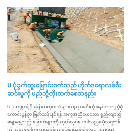
U ပုံခွက်တူးမြောင်းစက်သည် ဟိုက်ဒရောလစ်စီး
ဆင်းမှုကို မည်သို့တိုးတက်စေသနည်း
U ပုံသဏ္ဍာန်ရှိ ခြောက်တူးစက်များသည် ရေစီးကို စနစ်တကျ ပိုမို
ကောင်းမွန်စွာ ဖြတ်သန်းနိုင်ရန် အကူအညီပေးသော ရှည်လျား၍
ချောမွေ့သည့် ခြောက်များကို ထုတ်လုပ်ပေးပါသည်။ ပုံသဏ္ဍာန်
ကို သုံးသပ်ပါက၊ ယမန်နှစ်က စပ်စံချိန်စပ်စံနှုန်းများဆိုင်ရာ