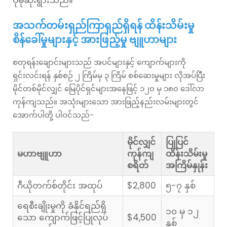
ပိုမိုဆိုးရွားသည်။
အသက်တမ်းရှည်ကြာရှည်ရှိရန် ထိန်းသိမ်းမှု
စိန်ခေါ်မှုများနှင့် အားဖြည့်မှု ဗျူဟာများ
စတုရန်းချောင်းများသည် အပင်များနှင့် ကျောက်များကို
ရှင်းလင်းရန် နှစ်စဉ် ၂ ကြိမ်မှ ၃ ကြိမ် စစ်ဆေးမှုများ လိုအပ်ပြီး
မိုင်တစ်မိုင်လျှင် မြေပိုင်ရှင်များအနေဖြင့် ၁၂၀ မှ ၁၈၀ ဒေါ်လာ
ကုန်ကျသည်။ အသုံးများသော အားဖြည့်နည်းလမ်းများတွင်
အောက်ပါတို့ ပါဝင်သည်-
မိုင်လျှင်
ပြုပြင်
မဟာဗျူဟာ
ကုန်ကျ
ထိန်းသိမ်းမှု
စရိတ်
အကြိမ်နှုန်း
ဂီယိုတက်စ်တိုင်း အထုပ်
$2,800
၅-၇ နှစ်
ရေစီးချိုးမှုကို ခံနိုင်ရည်ရှိ
၁၀ မှ ၁၂
သော ကျောက်ဖြင့်ပြုလုပ်
$4,500
နှစ်