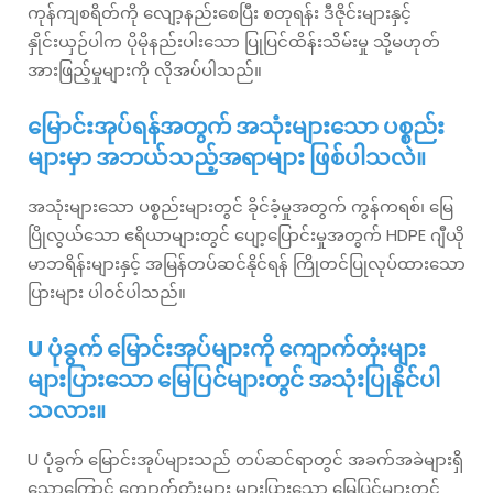
ကုန်ကျစရိတ်ကို လျော့နည်းစေပြီး စတုရန်း ဒီဇိုင်းများနှင့်
နှိုင်းယှဉ်ပါက ပိုမိုနည်းပါးသော ပြုပြင်ထိန်းသိမ်းမှု သို့မဟုတ်
အားဖြည့်မှုများကို လိုအပ်ပါသည်။
မြောင်းအုပ်ရန်အတွက် အသုံးများသော ပစ္စည်း
များမှာ အဘယ်သည့်အရာများ ဖြစ်ပါသလဲ။
အသုံးများသော ပစ္စည်းများတွင် ခိုင်ခံ့မှုအတွက် ကွန်ကရစ်၊ မြေ
ပြိုလွယ်သော ဧရိယာများတွင် ပျော့ပြောင်းမှုအတွက် HDPE ဂျီယို
မာဘရိန်းများနှင့် အမြန်တပ်ဆင်နိုင်ရန် ကြိုတင်ပြုလုပ်ထားသော
ပြားများ ပါဝင်ပါသည်။
U ပုံခွက် မြောင်းအုပ်များကို ကျောက်တုံးများ
များပြားသော မြေပြင်များတွင် အသုံးပြုနိုင်ပါ
သလား။
U ပုံခွက် မြောင်းအုပ်များသည် တပ်ဆင်ရာတွင် အခက်အခဲများရှိ
သောကြောင့် ကျောက်တုံးများ များပြားသော မြေပြင်များတွင်