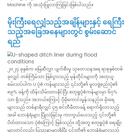
Machine ကို အသုံးပြုလာကြခြင်းဖြစ်ပါသည်။
မိုးကြီးရေလျှံသည့်အချိန်များနှင့် ရေကြီး
သည့်အခြေအနေများတွင် စွမ်းဆောင်
ရည်
၂၀၂၄ ခုနှစ်က မြေဆီလွှာ ပျက်စီးမှု သုတေသနအရ ရာစုနှစ်တစ်
ခုလျှင် တစ်ကြိမ်သာ ဖြစ်ပွားသည့် မုန်တိုင်းများကို အတုယူ
စမ်းသပ်ပါက U ပုံစံ ကန်များသည် ၎င်းတို့၏ မူလဖွဲ့စည်းပုံ၏
၈၉% ခန့်ကို ထိန်းသိမ်းထားနိုင်ပြီး စတုရူပုံစံကန်များမှာ ၆၇%
သာ ရှိသည်။ အဘယ်ကြောင့် ပိုမိုကောင်းမွန်သနည်း။ မိုးရေ
များသည် တစ်နာရီလျှင် ၄၅ စင်တီမီတာခန့် ရောက်ရှိလာသည့်
အခါ ဘေးနံရံများ ပြိုလဲခြင်းမှ ကာကွယ်ပေးသည့် ၎င်းတို့၏
ပိတ်ထားသော ပုံစံကြောင့် ဖြစ်သည်။ ထို့အတူ စတုရူပုံစံ ရေချိုး
များတွင်လည်း ပြဿနာများရှိပြီး ၎င်းတို့၏ ဘေးနံရံများသည်