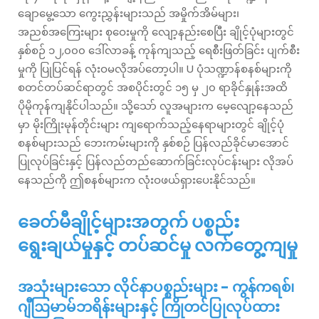
ချောမွေ့သော ကွေးညွှန်းများသည် အမှိုက်အိမ်များ၊
အညစ်အကြေးများ စုဝေးမှုကို လျော့နည်းစေပြီး ချိုင့်ပုံများတွင်
နှစ်စဉ် ၁၂,၀၀၀ ဒေါ်လာခန့် ကုန်ကျသည့် ရေစီးဖြတ်ခြင်း ပျက်စီး
မှုကို ပြုပြင်ရန် လုံးဝမလိုအပ်တော့ပါ။ U ပုံသဏ္ဍာန်စနစ်များကို
စတင်တပ်ဆင်ရာတွင် အစပိုင်းတွင် ၁၅ မှ ၂၀ ရာခိုင်နှုန်းအထိ
ပိုမိုကုန်ကျနိုင်ပါသည်။ သို့သော် လူအများက မေ့လျော့နေသည်
မှာ မိုးကြိုးမုန်တိုင်းများ ကျရောက်သည့်နေရာများတွင် ချိုင့်ပုံ
စနစ်များသည် ဘေးကမ်းများကို နှစ်စဉ် ပြန်လည်ခိုင်မာအောင်
ပြုလုပ်ခြင်းနှင့် ပြန်လည်တည်ဆောက်ခြင်းလုပ်ငန်းများ လိုအပ်
နေသည်ကို ဤစနစ်များက လုံးဝဖယ်ရှားပေးနိုင်သည်။
ခေတ်မီချိုင့်များအတွက် ပစ္စည်း
ရွေးချယ်မှုနှင့် တပ်ဆင်မှု လက်တွေ့ကျမှု
အသုံးများသော လိုင်နာပစ္စည်းများ - ကွန်ကရစ်၊
ဂျီဩမာမ်ဘရိန်းများနှင့် ကြိုတင်ပြုလုပ်ထား