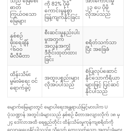
သည် မြေစေး
အားကောင်းမှု
ကို 82% ပိုမို
ဓာတ်
၂.၃ ပေ ပိုမို
ကောင်းမွန်စွာ
ကြွယ်ဝသော
လိုအပ်သည်
ဖြန့်ကျက်နိုင်ခြင်း
မြေများ
စီးဆင်းမှုနည်းပါး
နှစ်စဉ်
မှုအတွက်
မိုးရေချိန်
စရိတ်သက်သာ
အလွန်အကျွံ
<၆၀၀
ပြီး အခြေခံ
ဒီဇိုင်းထုတ်ထား
မီလီမီတာ
ခြင်း
စံပြုလုပ်ဆောင်
ထိန်းသိမ်း
အထူးပစ္စည်းများ
နိုင်သောကိရိယာ
မွမ်းမံရေး ဝင်
လိုအပ်ပါသည်
များဖြင့် ပြင်ဆင်
ရောက်ခွင့်
နိုင်ပါသည်
မျောက်မြေများတွင် မျောပါရေးအန္တရာယ်မြင့်မားပါက U
ပုံသဏ္ဍာန် အတွင်းခံများသည် နှစ်စဉ် မီတာအလျားလိုက် ၁၈ မှ
၂၄ ဒေါ်လာအထိ ရေရှည်တိုင်း ထိန်းသိမ်းမှုကုန်ကျစရိတ်ကို
လျှော့ချပေးနိုင်ပါသည်။ သို့သော် ကွေးညွတ်သော အတွင်းခံများ