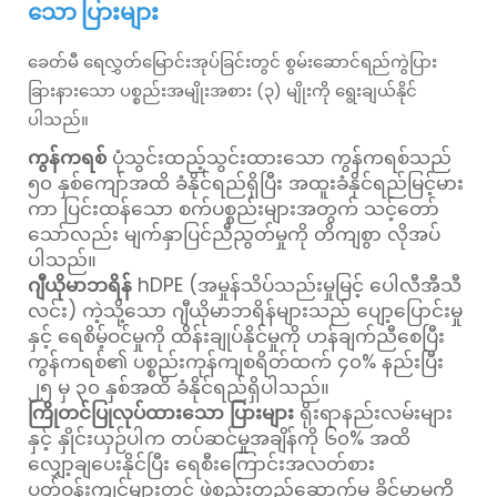
သော ပြားများ
ခေတ်မီ ရေလွှတ်မြောင်းအုပ်ခြင်းတွင် စွမ်းဆောင်ရည်ကွဲပြား
ခြားနားသော ပစ္စည်းအမျိုးအစား (၃) မျိုးကို ရွေးချယ်နိုင်
ပါသည်။
ကွန်ကရစ်
ပုံသွင်းထည့်သွင်းထားသော ကွန်ကရစ်သည်
၅၀ နှစ်ကျော်အထိ ခံနိုင်ရည်ရှိပြီး အထူးခံနိုင်ရည်မြင့်မား
ကာ ပြင်းထန်သော စက်ပစ္စည်းများအတွက် သင့်တော်
သော်လည်း မျက်နှာပြင်ညီညွတ်မှုကို တိကျစွာ လိုအပ်
ပါသည်။
ဂျီယိုမာဘရိန်
hDPE (အမှုန်သိပ်သည်းမှုမြင့် ပေါလီအီသီ
လင်း) ကဲ့သို့သော ဂျီယိုမာဘရိန်များသည် ပျော့ပြောင်းမှု
နှင့် ရေစိမ့်ဝင်မှုကို ထိန်းချုပ်နိုင်မှုကို ဟန်ချက်ညီစေပြီး
ကွန်ကရစ်၏ ပစ္စည်းကုန်ကျစရိတ်ထက် ၄၀% နည်းပြီး
၂၅ မှ ၃၀ နှစ်အထိ ခံနိုင်ရည်ရှိပါသည်။
ကြိုတင်ပြုလုပ်ထားသော ပြားများ
ရိုးရာနည်းလမ်းများ
နှင့် နှိုင်းယှဉ်ပါက တပ်ဆင်မှုအချိန်ကို ၆၀% အထိ
လျှော့ချပေးနိုင်ပြီး ရေစီးကြောင်းအလတ်စား
ပတ်ဝန်းကျင်များတွင် ဖွဲ့စည်းတည်ဆောက်မှု ခိုင်မာမှုကို