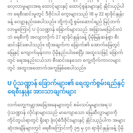
လေ့လာမှုများအရ ထောင့်များနှင့် ထောင့်စွန်းများနှင့် နှိုင်းယှဉ်ပါ
က ရေစီးဆင်းမှုတွင် ဒီဇိုင်းပါ ကွေးများသည် 18 မှ 22 ရာခိုင်နှုန်း
ခန့် လျော့နည်းစေပါသည်။ ထို့ကဲ့သို့ စွမ်းဆောင်ရည် မြင့်တက်
လာမှုကြောင့် U ပုံသဏ္ဍာန် ခြောက်များသည် အခြားမပြောင်းလဲ
ဘဲ ရေစီးကို အလျားလိုက် 27 ရာခိုင်နှုန်းခန့် ပိုမိုမြန်ဆန်စွာ စီး
ဆင်းနိုင်စေပါသည်။ ထိုအချက်က ခြောက်၏ အောက်ခြေတွင်
မြေနှင့် ကျောက်မုန်လား ပိုမိုနည်းပါးစေပြီး အထူးသဖြင့် ခြောက်
တွင် ရေအနည်းငယ်သာ စီးဆင်းနေသော ကွေ့တိုက်ကာလများ
တွင် အထူးအထောက်အကူဖြစ်စေပါသည်။
U ပုံသဏ္ဍာန် ခြောက်များ၏ ရေထွက်စွမ်းရည်နှင့်
ရေစီးနှုန်း အားသာချက်များ
လက်တွေ့ကမ္ဘာ့အခြေအနေများတွင် စမ်းသပ်မှုများအရ U
ပုံသဏ္ဍာန် လိုင်နာများသည် မာကျောသော မြေဆီလွှာများကို
ကိုင်တွယ်ရာတွင် ရိုးရာ ခုံးပုံစံဒီဇိုင်းများနှင့် နှိုင်းယှဉ်ပါက အများ
ဆုံးအချိန်များတွင် ရေစီးကြောင်းကို ၃၅ မှ ၄၀ ရာခိုင်နှုန်းခန့် ပိုမို