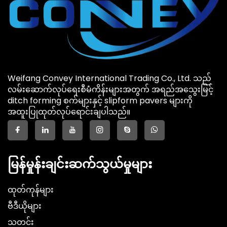
Weifang Convey International Trading Co., Ltd. သည်
လမ်းဆောက်လုပ်ရေးစီမံကိန်းများအတွက် အရည်အသွေးမြင့်
ditch forming စက်များနှင့် slipform pavers များကို
အထူးပြုထုတ်လုပ်ရောင်းချပါသည်။
မြန်မှုန်းချင်းဆက်သွယ်မှုများ
ထုတ်ကုန်များ
ဗီဒီယိုများ
သတင်း