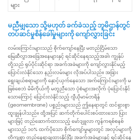
များ
မညီမျှသော သို့မဟုတ် ခက်ခဲသည့် ဘူမိဌာန်တွင်
တပ်ဆင်မှုစိန်ခေါ်မှုများကို ကျော်လွှားခြင်း
လမ်းကြောင်းများသည် စိုက်ကျော်နေပြီး မတည်ငြိမ်သော
မြေဆီလွှာအခြေအနေများနှင့် ရင်ဆိုင်နေရသည့်အခါ၊ ကျွန်ုပ်
တို့သည် ရုပ်ပိုင်းဆိုင်ရာ အခက်အခဲများကို ကျော်လွှားနိုင်မည့်
ပြောင်းလဲနိုင်သော နည်းလမ်းများ လိုအပ်ပါသည်။ အခြား
ရွေးချယ်စရာများကို နှောင့်ယှက်နေသော အက်ကြောင်းများကို မ
ဖြစ်စေဘဲ မိမိကိုယ်ကို မတူညီသော ပုံစံများအလိုက် ပုံပြောင်းနိုင်
သောကြောင့် ပြောင်းလဲနိုင်သည့် ဂျီယိုမာမ်ဘရိန်
(geomembrane) ပစ္စည်းများသည် ဤနေရာတွင် ထင်ရှားစွာ
ထူးချွန်ပါသည်။ ထို့အပြင် ဆက်တိုက်ပေါင်းစပ်ထားသော ပြား
များဖြင့် တည်ဆောက်ထားသည့် မော်ဒျူလာ ကွန်ကရစ်စနစ်
များသည် ၁၀% ထက်ပိုသော စိုက်ကျော်မှုများတွင် အလုပ်များကို
တိကျစွာ တည်နေရာချထားနိုင်ပြီး အခက်အခဲများနှင့် ရင်ဆိုင်နေ