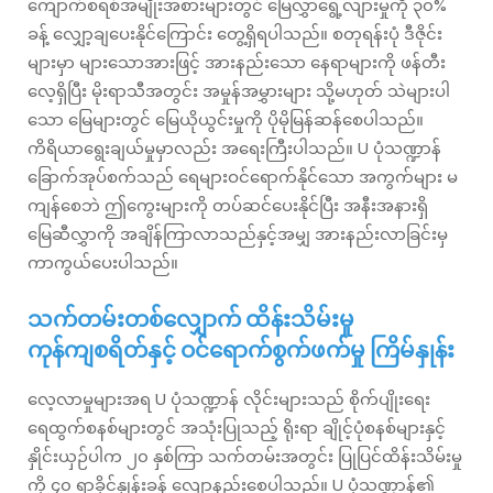
ကျောက်စရစ်အမျိုးအစားများတွင် မြေလွှာရွေ့လျားမှုကို ၃၀%
ခန့် လျှော့ချပေးနိုင်ကြောင်း တွေ့ရှိရပါသည်။ စတုရန်းပုံ ဒီဇိုင်း
များမှာ များသောအားဖြင့် အားနည်းသော နေရာများကို ဖန်တီး
လေ့ရှိပြီး မိုးရာသီအတွင်း အမှုန်အမွှားများ သို့မဟုတ် သဲများပါ
သော မြေများတွင် မြေယိုယွင်းမှုကို ပိုမိုမြန်ဆန်စေပါသည်။
ကိရိယာရွေးချယ်မှုမှာလည်း အရေးကြီးပါသည်။ U ပုံသဏ္ဍာန်
ခြောက်အုပ်စက်သည် ရေများဝင်ရောက်နိုင်သော အကွက်များ မ
ကျန်စေဘဲ ဤကွေးများကို တပ်ဆင်ပေးနိုင်ပြီး အနီးအနားရှိ
မြေဆီလွှာကို အချိန်ကြာလာသည်နှင့်အမျှ အားနည်းလာခြင်းမှ
ကာကွယ်ပေးပါသည်။
သက်တမ်းတစ်လျှောက် ထိန်းသိမ်းမှု
ကုန်ကျစရိတ်နှင့် ဝင်ရောက်စွက်ဖက်မှု ကြိမ်နှုန်း
လေ့လာမှုများအရ U ပုံသဏ္ဍာန် လိုင်းများသည် စိုက်ပျိုးရေး
ရေထွက်စနစ်များတွင် အသုံးပြုသည့် ရိုးရာ ချိုင့်ပုံစနစ်များနှင့်
နှိုင်းယှဉ်ပါက ၂၀ နှစ်ကြာ သက်တမ်းအတွင်း ပြုပြင်ထိန်းသိမ်းမှု
ကို ၄၀ ရာခိုင်နှုန်းခန့် လျော့နည်းစေပါသည်။ U ပုံသဏ္ဍာန်၏