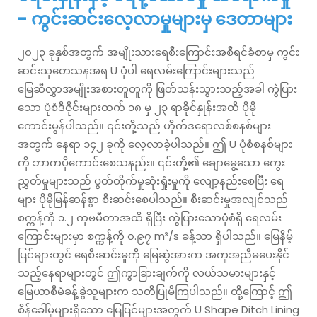
- ကွင်းဆင်းလေ့လာမှုများမှ ဒေတာများ
၂၀၂၃ ခုနှစ်အတွက် အမျိုးသားရေစီးကြောင်းအစီရင်ခံစာမှ ကွင်း
ဆင်းသုတေသနအရ U ပုံပါ ရေလမ်းကြောင်းများသည်
မြေဆီလွှာအမျိုးအစားတူတူကို ဖြတ်သန်းသွားသည့်အခါ ကွဲပြား
သော ပုံစံဒီဇိုင်းများထက် ၁၈ မှ ၂၃ ရာခိုင်နှုန်းအထိ ပိုမို
ကောင်းမွန်ပါသည်။ ၎င်းတို့သည် ဟိုက်ဒရောလစ်စနစ်များ
အတွက် နေရာ ၁၄၂ ခုကို လေ့လာခဲ့ပါသည်။ ဤ U ပုံစံစနစ်များ
ကို ဘာကပိုကောင်းစေသနည်း။ ၎င်းတို့၏ ချောမွေ့သော ကွေး
ညွှတ်မှုများသည် ပွတ်တိုက်မှုဆုံးရှုံးမှုကို လျော့နည်းစေပြီး ရေ
များ ပိုမိုမြန်ဆန်စွာ စီးဆင်းစေပါသည်။ စီးဆင်းမှုအလျင်သည်
စက္ကန့်ကို ၁.၂ ကုဗမီတာအထိ ရှိပြီး ကွဲပြားသောပုံစံရှိ ရေလမ်း
ကြောင်းများမှာ စက္ကန့်ကို ၀.၉၇ m³/s ခန့်သာ ရှိပါသည်။ မြေနိမ့်
ပြင်များတွင် ရေစီးဆင်းမှုကို မြေဆွဲအားက အကူအညီမပေးနိုင်
သည့်နေရာများတွင် ဤကွာခြားချက်ကို လယ်သမားများနှင့်
မြေယာစီမံခန့်ခွဲသူများက သတိပြုမိကြပါသည်။ ထို့ကြောင့် ဤ
စိန်ခေါ်မှုများရှိသော မြေပြင်များအတွက် U Shape Ditch Lining