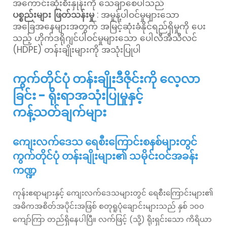
အကောင်းဆုံးစီးနှုန်းကို သေချာစေပါသည်
ပစ္စည်းများ ဖြတ်သန်းမှု
: အမှုန့်ပါဝင်မှုများသော
အခြေအနေများအတွက် အမြင့်ဆုံးခံနိုင်ရည်ရှိမှုကို ပေး
သည့် ဟိုက်ဒရိုဂျင်ပါဝင်မှုများသော ပေါလီအီသီလင်
(HDPE) တန်းချိုးများကို အသုံးပြုပါ
ကွက်တိုင်ပုံ တန်းချိုးဒီဇိုင်းကို လေ့လာ
ခြင်း - ရိုးရာအသုံးပြုမှုနှင့်
ကန့်သတ်ချက်များ
ကျေးလက်ဒေသ ရေစီးကြောင်းစနစ်များတွင်
ကွက်တိုင်ပုံ တန်းချိုးများ၏ သမိုင်းဝင်အခန်း
ကဏ္ဍ
ကုန်းဧရာများနှင့် ကျေးလက်ဒေသများတွင် ရေစီးကြောင်းများ၏
အဓိကအစိတ်အပိုင်းအဖြစ် စတုရူပုံချောင်းများသည် နှစ် ၁၀၀
ကျော်ကြာ တည်ရှိနေပါပြီ။ လက်ဖြင့် (သို့) ရိုးရှင်းသော ကိရိယာ