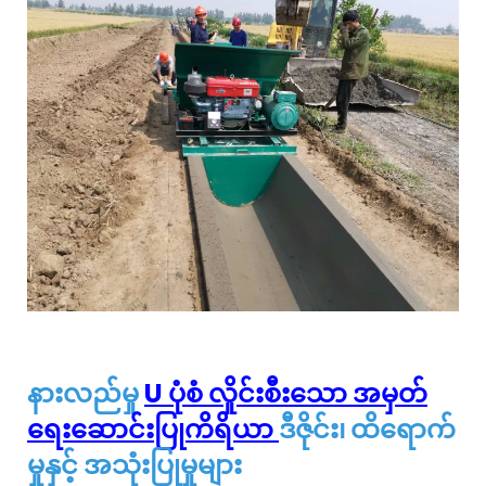
နားလည်မှု
U ပုံစံ လှိုင်းစီးသော အမှတ်
ရေးဆောင်းပြုကိရိယာ
ဒီဇိုင်း၊ ထိရောက်
မှုနှင့် အသုံးပြုမှုများ