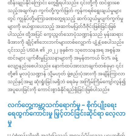
ထိန်းချုပ်နိုင်ကြောင်း တွေ့ရှိရပါသည်။ ၎င်းတို့ကို ထင်ရှားစေ
သည့်အချက်မှာ ကွက်တို့ကွက်ဖြတ် ကွန်ကရစ်ရွေးချယ်မှုများ
တွင် ကျွန်ုပ်တို့မကြာခဏတွေ့ရသည့် ဆက်သွယ်မှုပျက်ကွက်မှု
များကို ဖယ်ရှားပေးသည့် အဆက်မပြတ်ဒီဇိုင်းဖြစ်ခြင်းဖြစ်
ပါသည်။ ထို့အပြင် ကွေးညွှတ်သောပုံသဏ္ဍာန်သည် မှန်းဆရား
ဖိအားကို ချိုင့်၏ဘေးဘက်များတစ်လျှောက် ပျံ့နှံ့စေပါသည်။
၎င်းသည် USDA ၏ ၂၀၂၂ ခုနှစ်က သုတေသနအရ အစွန်အ
ထင်းများ ပျက်စီးမှုပြဿနာများကို အမှန်တကယ် ၆၁% ခန့်
လျော့နည်းစေပါသည်။ နောက်ထပ်အားသာချက်တစ်ခုမှာ ၎င်း
တို့၏ မူလပုံသဏ္ဍာန် သို့မဟုတ် ဖွဲ့စည်းပုံအားကို အချိန်ကြာလာ
သည်နှင့်အမျှ ဆုံးရှုံးခြင်းမရှိဘဲ ရေခဲမှ အကြိမ်ကြိမ်ကျော်လွန်၍
အပူပေးခြင်းကို ကောင်းစွာခံနိုင်ရည်ရှိခြင်းဖြစ်ပါသည်။
လက်တွေ့ကမ္ဘာ့သက်ရောက်မှု - စိုက်ပျိုးရေး
ရေထွက်ကောင်းမှု မြှင့်တင်ခြင်းဆိုင်ရာ လေ့လာ
မှု
U ပုံစံတန်းချိုးကို အသုံးပြုသည့် အလယ်ပိုင်းဒေသ မုယောစိုက်