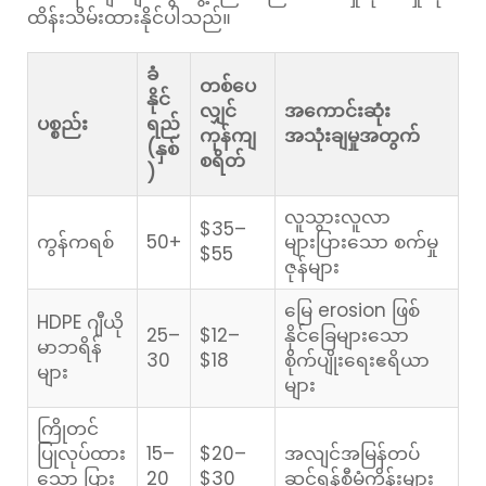
ထိန်းသိမ်းထားနိုင်ပါသည်။
ခံ
တစ်ပေ
နိုင်
လျှင်
အကောင်းဆုံး
ပစ္စည်း
ရည်
ကုန်ကျ
အသုံးချမှုအတွက်
(နှစ်
စရိတ်
)
လူသွားလူလာ
$35–
ကွန်ကရစ်
50+
များပြားသော စက်မှု
$55
ဇုန်များ
မြေ erosion ဖြစ်
HDPE ဂျီယို
25–
$12–
နိုင်ခြေများသော
မာဘရိန်
30
$18
စိုက်ပျိုးရေးဧရိယာ
များ
များ
ကြိုတင်
ပြုလုပ်ထား
15–
$20–
အလျင်အမြန်တပ်
သော ပြား
20
$30
ဆင်ရန်စီမံကိန်းများ