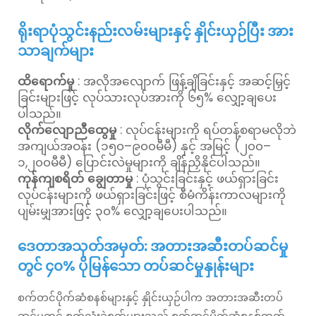
ရိုးရာပုံသွင်းနည်းလမ်းများနှင့် နှိုင်းယှဉ်ပြီး အား
သာချက်များ
ထိရောက်မှု
: အလိုအလျောက် ဖြန့်ချိခြင်းနှင့် အဆင့်မြှင့်
ခြင်းများဖြင့် လုပ်သားလုပ်အားကို ၆၅% လျှော့ချပေး
ပါသည်။
လိုက်လျောညီထွေမှု
: လုပ်ငန်းများကို ရပ်တန့်စရာမလိုဘဲ
အကျယ်အဝန်း (၁၅၀–၉၀၀မီမီ) နှင့် အမြင့် (၂၀၀–
၁,၂၀၀မီမီ) ပြောင်းလဲမှုများကို ချိန်ညှိနိုင်ပါသည်။
ကုန်ကျစရိတ် ချွေတာမှု
: ပုံသွင်းခြင်းနှင့် ဖယ်ရှားခြင်း
လုပ်ငန်းများကို ဖယ်ရှားခြင်းဖြင့် စီမံကိန်းကာလများကို
ပျမ်းမျှအားဖြင့် ၃၀% လျှော့ချပေးပါသည်။
ဒေတာအသုတ်အမှတ်: အတားအဆီးတပ်ဆင်မှု
တွင် ၄၀% ပိုမြန်သော တပ်ဆင်မှုနှုန်းများ
စက်တင်ပိုက်ဆံစနစ်များနှင့် နှိုင်းယှဉ်ပါက အတားအဆီးတပ်
ဆင်မှုတွင် စက်လုံးခွဲစက်များသည် စက်တင်ပိုက်ဆံစနစ်ထက်