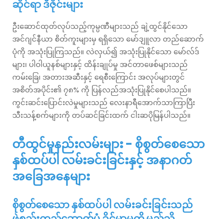
ဆိုင်ရာ ဒီဇိုင်းများ
ဦးဆောင်ထုတ်လုပ်သည့်ကုမ္ပဏီများသည် ချဲ့ထွင်နိုင်သော
အင်ဂျင်နီယာ စိတ်ကူးများမှ ရရှိသော မော်ဒျူလာ တည်ဆောက်
ပုံကို အသုံးပြုကြသည်။ လဲလှယ်၍ အသုံးပြုနိုင်သော မော်လ်ဒ်
များ၊ ပါဝါယူနစ်များနှင့် ထိန်းချုပ်မှု အင်တာဖေစ်များသည်
ကမ်းခြေ၊ အတားအဆီးနှင့် ရေစီးကြောင်း အလုပ်များတွင်
အစိတ်အပိုင်း၏ ၇၈% ကို ပြန်လည်အသုံးပြုနိုင်စေပါသည်။
ကွင်းဆင်းပြောင်းလဲမှုများသည် လေးနာရီအောက်သာကြာပြီး
သီးသန့်စက်များကို တပ်ဆင်ခြင်းထက် ငါးဆပိုမြန်ပါသည်။
တီထွင်မှုနည်းလမ်းများ - စိုစွတ်စေသော
နှစ်ထပ်ပါ လမ်းခင်းခြင်းနှင့် အနာဂတ်
အခြေအနေများ
စိုစွတ်စေသော နှစ်ထပ်ပါ လမ်းခင်းခြင်းသည်
ဖွဲ့စည်းတည်ဆောက်ပုံ ခိုင်မာမှုကို မည်သို့