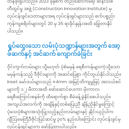
တန်ဖိုးရှိပါသည်။ 2023 ခုနှစ်က တည်ဆောက်ရေး ဆန်းသစ်
တီထွင်မှု အဖွဲ့ (Construction Innovation Institute) မှ
လုပ်ငန်းခွင်ဒေတာများအရ လုပ်ငန်းရှင်များသည် စက်ပစ္စည်း
ကုန်ကျစရိတ်များတွင် 20 မှ 35 ရာခိုင်နှုန်းအထိ ခြွေတာနိုင်
ပါသည်။
ရှုပ်ထွေးသော လမ်းပုံသဏ္ဍာန်များအတွက် အော့
ဖ်ဆက်နှင့် အင်ဆက် ကျောက်ခဲခြင်း
ဝိုင်းကွက်လမ်းများ သို့မဟုတ် ပုံစံမမှန် ရေစီးကန်များကဲ့သို့သော
မမှန်ကန်သည့် ဒီဇိုင်းများကို အဆင်ပြေစွာ ကိုင်တွယ်နိုင်ပါသည်။
Inset မော်ဒယ်များသည် ±4mm အမြင့်တိကျမှုဖြင့် အလယ်စင်
များကို ၁.၂ မီတာအထိ ဖော်ဆောင်ပေးကာ မိုးကာလ
ရေစီးကြောင်းစနစ်ကို ထိရောက်စွာ စီမံခန့်ခွဲနိုင်စေပါသည်။
အကျယ်အလက်ကို အချိန်နှင့်တစ်ပြေးညီ ချိန်ညှိနိုင်မှုကြောင့်
ပုံသေပုံစံများအသုံးပြုသည့်နည်းလမ်းများနှင့် နှိုင်းယှဉ်ပါက
ဂျီဩမေတြီဒီဇိုင်းပြင်ဆင်မှု ၃၀% နည်းပါးကြောင်း လုပ်ငန်းခွင်မှ
လုပ်ငန်းရှင်များက ဖော်ပြထားပါသည်။