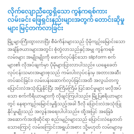
လိုက်လျောညီထွေရှိသော ကွန်ကရစ်ကား
လမ်းခင်း ဖြေရှင်းနည်းများအတွက် တောင်းဆိုမှု
များ မြင့်တက်လာခြင်း
မြို့များကြီးထွားလာပြီး စီမံကိန်းများသည် ပိုမိုကျဉ်းမြောင်းသော
အချိန်ဇယားများအတွင်း စုံတွဲလာသည်နှင့်အမျှ ကွန်ကရစ်
လမ်းများ အမျိုးမျိုးကို ဖောက်လုပ်နိုင်သော slipform စက်
များ၏ လိုအပ်ချက်မှာ ပိုမိုများပြားလာပါသည်။ ယနေ့ခေတ်
လုပ်ငန်းသမားအများစုသည် ကမ်းပါးလုပ်ငန်းမှ အတားအဆီး
တပ်ဆင်ခြင်း၊ လမ်းပန်းဆောက်လုပ်ခြင်းအထိ အလွယ်တကူ
ပြောင်းလဲအသုံးပြုနိုင်ပြီး အကြိမ်ကြိမ် ပြင်ဆင်မှုများ မလိုအပ်
သော စက်ကိရိယာများကို လိုချင်ကြပါသည်။ မြို့ပြဧရိယာများ
တွင် နေရာကျဉ်းမြောင်းမှုရှိသည့်အခါ ဒီလို ပြောင်းလဲအသုံးပြု
နိုင်မှုမျိုးသည် အလွန်အရေးပါပါသည်။ ထို့အပြင် အခြေခံ
အဆောက်အအုံဆိုင်ရာ စည်းမျဉ်းများသည် ပြောင်းလဲနေတတ်
သောကြောင့် လမ်းကြောင်းအရွယ်အစား သို့မဟုတ် လမ်းများမှ