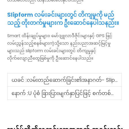
Slipform လမ်းခင်းများတွင် တိကျမှုကို မည်
သည့် တိုးတက်မှုများက ဦးဆောင်နေပါသနည်း။
Smart ထိန်းချုပ်မှုများ၊ မော်ဒျူလာဒီဇိုင်းများနှင့် GPS ဖြင့်
လမ်းညွှန်သည့်စနစ်များကဲ့သို့သော နည်းပညာအဆင့်မြင့်မှု
များသည် slipform လမ်းခင်းများတွင် တိကျမှုနှင့်
လိုက်လျောညီထွေဖြစ်မှုကို ဦးဆောင်နေပါသည်။
ယခင် :
လမ်းတည်ဆောက်ခြင်း၏အနာဂတ်- Slipform Technology အဘယ်ကြောင့်လွှမ်းမိုးလာသနည်း။
နောက် :
U ပုံစံ ခြားပြားမျက်နှာပြင်ဖြင့် စက်တစ်မျိုးနှင့် ၎င်းမည်သို့အလုပ်လုပ်သည်နည်း။