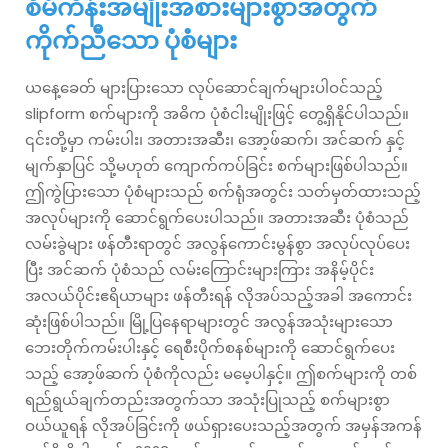
စီမံကိန်းအမျိုးအစားများစွာအတွက်
ကိုက်ညီသော ပုံစံများ
ယနေ့ခေတ် များပြားသော လုပ်ဆောင်ချက်များပါဝင်သည့်
slipform စက်များကို အဓိက ပုံစံငါးမျိုးဖြင့် တွေ့ရှိနိုင်ပါသည်။
၎င်းတို့မှာ ကမ်းပါး၊ အတားအဆီး၊ အော့ဖ်ဆက်၊ အင်ဆက် နှင့်
မျက်နှာပြင် သို့မဟုတ် ကျောက်ကပ်ခြင်း စက်များဖြစ်ပါသည်။
ဤကွဲပြားသော ပုံစံများသည် စက်ရုံအတွင်း သတ်မှတ်ထားသည့်
အလုပ်များကို ဆောင်ရွက်ပေးပါသည်။ အတားအဆီး ပုံစံသည်
လမ်းခွဲများ ဖန်တီးရာတွင် အလွန်ကောင်းမွန်စွာ အလုပ်လုပ်ပေး
ပြီး အင်ဆက် ပုံစံသည် လမ်းကြောင်းများကြား အနိမ့်ပိုင်း
အလယ်ပိုင်းဧရိယာများ ဖန်တီးရန် လိုအပ်သည့်အခါ အကောင်း
ဆုံးဖြစ်ပါသည်။ မြို့ပြနေရာများတွင် အလွန်အသုံးများသော
ဘေးတိုက်ကမ်းပါးနှင့် ရေစီးပိုက်စနစ်များကို ဆောင်ရွက်ပေး
သည့် အော့ဖ်ဆက် ပုံစံကိုလည်း မမေ့ပါနှင့်။ ဤစက်များကို တစ်
ရည်ရွယ်ချက်တည်းအတွက်သာ အသုံးပြုသည့် စက်များစွာ
ဝယ်ယူရန် လိုအပ်ခြင်းကို ဖယ်ရှားပေးသည့်အတွက် အမှန်အကန်