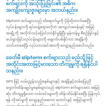
စက်များကို အသုံးပြုခြင်း၏ အဓိက
အကျိုးကျေးဇူးများမှာ အဘယ်နည်း။
Slipform စက်များသည် ထိရောက်မှုကို ပိုမိုတိုးတက်စေပြီး
လုပ်ငန်းများကို ရပ်တန့်စရာမလိုဘဲ အကျယ်အဝန်းနှင့် အမြင့်
အချို့ကို အလိုက်သင့်ပြောင်းလဲနိုင်မှုရှိပြီး မှန်ကန်မှု စီစဉ်ခြင်းနှင့်
ဖယ်ရှားခြင်းလုပ်ငန်းများကို ဖျောက်ပစ်နိုင်ကာ အချိန်ကို
သက်သာစေပြီး လုပ်သားအင်အားကို လျော့နည်းစေပါသည်။
ခေတ်မီ slipform စက်များသည် မည်သို့ဖြင့်
အတိုင်းအတာမြင့်မားသော တိကျမှုကို ရရှိနိုင်ပါ
သနည်း။
GPS ဖြင့် လမ်းညွှန်သည့်စနစ်များနှင့် အချိန်နှင့်တစ်ပြေးညီ
ဂျောက်ထိန်းချုပ်မှုစနစ်များသည် slipform စက်များအား အမြင့်
ဆုံး တိကျမှုရှိသော လမ်းခင်းများကို ထိန်းသိမ်းနိုင်စေပြီး ပြန်လုပ်
ရန် လိုအပ်မှုကို လျော့နည်းစေကာ တောင်းနှင့် အမြင့်များကို
တသမတ်တည်း ထိန်းသိမ်းပေးနိုင်ပါသည်။