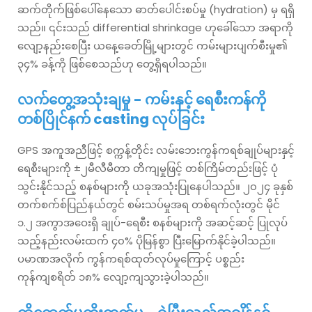
ဆက်တိုက်ဖြစ်ပေါ်နေသော ဓာတ်ပေါင်းစပ်မှု (hydration) မှ ရရှိ
သည်။ ၎င်းသည် differential shrinkage ဟုခေါ်သော အရာကို
လျော့နည်းစေပြီး ယနေ့ခေတ်မြို့များတွင် ကမ်းများပျက်စီးမှု၏
၃၄% ခန့်ကို ဖြစ်စေသည်ဟု တွေ့ရှိရပါသည်။
လက်တွေ့အသုံးချမှု - ကမ်းနှင့် ရေစီးကန်ကို
တစ်ပြိုင်နက် casting လုပ်ခြင်း
GPS အကူအညီဖြင့် စက္ကန့်တိုင်း လမ်းဘေးကွန်ကရစ်ချုပ်များနှင့်
ရေစီးများကို ±၂မီလီမီတာ တိကျမှုဖြင့် တစ်ကြိမ်တည်းဖြင့် ပုံ
သွင်းနိုင်သည့် စနစ်များကို ယခုအသုံးပြုနေပါသည်။ ၂၀၂၄ ခုနှစ်
တက်စက်စ်ပြည်နယ်တွင် စမ်းသပ်မှုအရ တစ်ရက်လုံးတွင် မိုင်
၁.၂ အကွာအဝေးရှိ ချုပ်-ရေစီး စနစ်များကို အဆင့်ဆင့် ပြုလုပ်
သည့်နည်းလမ်းထက် ၄၀% ပိုမြန်စွာ ပြီးမြောက်နိုင်ခဲ့ပါသည်။
ပမာဏအလိုက် ကွန်ကရစ်ထုတ်လုပ်မှုကြောင့် ပစ္စည်း
ကုန်ကျစရိတ် ၁၈% လျော့ကျသွားခဲ့ပါသည်။