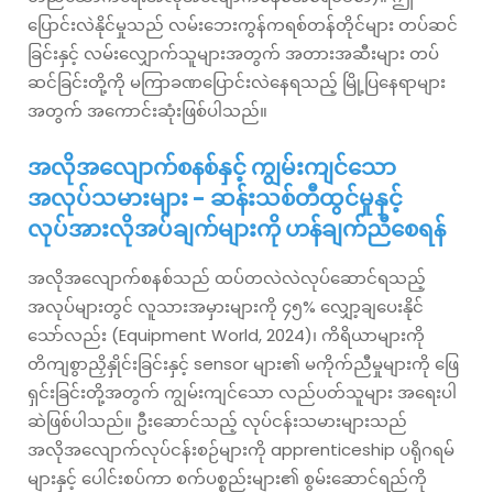
ပြောင်းလဲနိုင်မှုသည် လမ်းဘေးကွန်ကရစ်တန်တိုင်များ တပ်ဆင်
ခြင်းနှင့် လမ်းလျှောက်သူများအတွက် အတားအဆီးများ တပ်
ဆင်ခြင်းတို့ကို မကြာခဏပြောင်းလဲနေရသည့် မြို့ပြနေရာများ
အတွက် အကောင်းဆုံးဖြစ်ပါသည်။
အလိုအလျောက်စနစ်နှင့် ကျွမ်းကျင်သော
အလုပ်သမားများ - ဆန်းသစ်တီထွင်မှုနှင့်
လုပ်အားလိုအပ်ချက်များကို ဟန်ချက်ညီစေရန်
အလိုအလျောက်စနစ်သည် ထပ်တလဲလဲလုပ်ဆောင်ရသည့်
အလုပ်များတွင် လူသားအမှားများကို ၄၅% လျှော့ချပေးနိုင်
သော်လည်း (Equipment World, 2024)၊ ကိရိယာများကို
တိကျစွာညှိနှိုင်းခြင်းနှင့် sensor များ၏ မကိုက်ညီမှုများကို ဖြေ
ရှင်းခြင်းတို့အတွက် ကျွမ်းကျင်သော လည်ပတ်သူများ အရေးပါ
ဆဲဖြစ်ပါသည်။ ဦးဆောင်သည့် လုပ်ငန်းသမားများသည်
အလိုအလျောက်လုပ်ငန်းစဉ်များကို apprenticeship ပရိုဂရမ်
များနှင့် ပေါင်းစပ်ကာ စက်ပစ္စည်းများ၏ စွမ်းဆောင်ရည်ကို