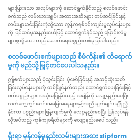
များပြားသော အလုပ်များကို ဆောင်ရွက်နိုင်သည့် စလစ်ဖောင်း
စက်သည် လမ်းဘေးချုပ်၊ အတားအဆီးများ တပ်ဆင်ခြင်းနှင့်
လမ်းများခင်းခြင်းကဲ့သို့သော ကွန်ကရစ်ခင်းကျင်းမှုလုပ်ငန်းများ
ကို ပြင်ဆင်မှုအနည်းငယ်ဖြင့် ဆောင်ရွက်နိုင်သည့် ပြောင်းလဲမှု
များစွာရှိသော တည်ဆောက်ရေးပစ္စည်းတစ်ခုဖြစ်ပါသည်။
စလစ်ဖောင်းစက်များသည် စီမံကိန်း၏ ထိရောက်
မှုကို မည်သို့မြှင့်တင်ပေးပါသနည်း။
ဤစက်များသည် ပုံသွင်းခြင်း၊ ပုံဖော်ခြင်းနှင့် အဆင့်ဆုံးသတ်
ခြင်းလုပ်ငန်းများကို တစ်ပြိုင်နက်တည်း ဆောင်ရွက်ပေးခြင်းဖြင့်
စက်ပစ္စည်းများ အသုံးမပြုနိုင်သည့် အချိန်ကို လျော့နည်းစေပြီး
လက်တွေ့ကွင်းဆင်းအခြေအနေများနှင့်အညီ ချက်ချင်း ချိန်ညှိ
နိုင်ကာ ပစ္စည်းများ ဖြန့်ကျက်မှုကို လျော့နည်းစေပြီး ပြန်လုပ်ရန်
လိုအပ်သည့် ကုန်ကျစရိတ်များကို လျော့နည်းစေပါသည်။
ရိုးရာ မှန်ကန်မှုနည်းလမ်းများအစား slipform