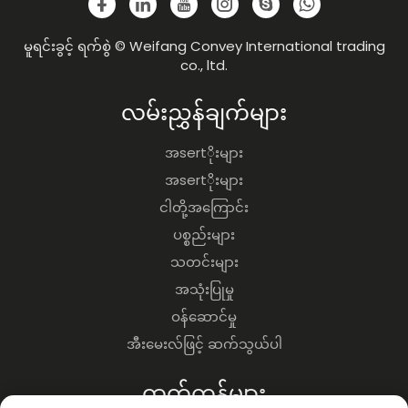
မူရင်းခွင့် ရက်စွဲ © Weifang Convey International trading
co., ltd.
လမ်းညွှန်ချက်များ
အsertိုးများ
အsertိုးများ
ငါတို့အကြောင်း
ပစ္စည်းများ
သတင်းများ
အသုံးပြုမှု
ဝန်ဆောင်မှု
အီးမေးလ်ဖြင့် ဆက်သွယ်ပါ
ထုတ်ကုန်များ