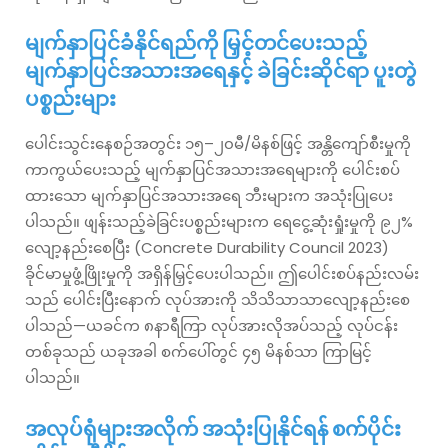
မျက်နှာပြင်ခံနိုင်ရည်ကို မြှင့်တင်ပေးသည့်
မျက်နှာပြင်အသားအရေနှင့် ခဲခြင်းဆိုင်ရာ ပူးတွဲ
ပစ္စည်းများ
ပေါင်းသွင်းနေစဉ်အတွင်း ၁၅–၂၀မီ/မိနစ်ဖြင့် အန္တိကျော်စီးမှုကို
ကာကွယ်ပေးသည့် မျက်နှာပြင်အသားအရေများကို ပေါင်းစပ်
ထားသော မျက်နှာပြင်အသားအရေ ဘီးများက အသုံးပြုပေး
ပါသည်။ ဖျန်းသည့်ခဲခြင်းပစ္စည်းများက ရေငွေ့ဆုံးရှုံးမှုကို ၉၂%
လျော့နည်းစေပြီး (Concrete Durability Council 2023)
ခိုင်မာမှုဖွံ့ဖြိုးမှုကို အရှိန်မြှင့်ပေးပါသည်။ ဤပေါင်းစပ်နည်းလမ်း
သည် ပေါင်းပြီးနောက် လုပ်အားကို သိသိသာသာလျော့နည်းစေ
ပါသည်—ယခင်က ၈နာရီကြာ လုပ်အားလိုအပ်သည့် လုပ်ငန်း
တစ်ခုသည် ယခုအခါ စက်ပေါ်တွင် ၄၅ မိနစ်သာ ကြာမြင့်
ပါသည်။
အလုပ်ရုံများအလိုက် အသုံးပြုနိုင်ရန် စက်ပိုင်း