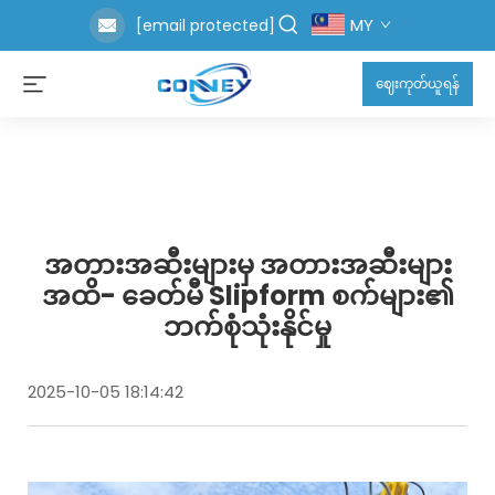
MY
[email protected]
ဈေးကုတ်ယူရန်
အတားအဆီးများမှ အတားအဆီးများ
အထိ- ခေတ်မီ Slipform စက်များ၏
ဘက်စုံသုံးနိုင်မှု
2025-10-05 18:14:42