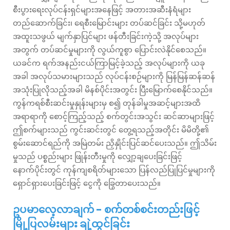
စီးပွားရေးလုပ်ငန်းရှင်များအနေဖြင့် အတားအဆီးနံရံများ
တည်ဆောက်ခြင်း၊ ရေစီးမြောင်းများ တပ်ဆင်ခြင်း သို့မဟုတ်
အထူးသဖွယ် မျက်နှာပြင်များ ဖန်တီးခြင်းကဲ့သို့ အလုပ်များ
အတွက် တပ်ဆင်မှုများကို လွယ်ကူစွာ ပြောင်းလဲနိုင်စေသည်။
ယခင်က ရက်အနည်းငယ်ကြာမြင့်ခဲ့သည့် အလုပ်များကို ယခု
အခါ အလုပ်သမားများသည် လုပ်ငန်းစဉ်များကို မြန်မြန်ဆန်ဆန်
အသုံးပြုလိုသည့်အခါ မိနစ်ပိုင်းအတွင်း ပြီးမြောက်စေနိုင်သည်။
ကွန်ကရစ်စီးဆင်းမှုနှုန်းများမှ စ၍ တုန်ခါမှုအဆင့်များအထိ
အရာရာကို စောင့်ကြည့်သည့် စက်တွင်းအသွင်း ဆင်ဆာများဖြင့်
ဤစက်များသည် ကွင်းဆင်းတွင် တွေ့ရသည့်အတိုင်း မိမိတို့၏
စွမ်းဆောင်ရည်ကို အမြဲတမ်း ညှိနှိုင်းပြင်ဆင်ပေးသည်။ ဤသိမ်း
မှုသည် ပစ္စည်းများ ဖြုန်းတီးမှုကို လျှော့ချပေးခြင်းဖြင့်
နောက်ပိုင်းတွင် ကုန်ကျစရိတ်များသော ပြန်လည်ပြုပြင်မှုများကို
ရှောင်ရှားပေးခြင်းဖြင့် ငွေကို ခြွေတာပေးသည်။
ဥပမာလေ့လာချက် - စက်တစ်စင်းတည်းဖြင့်
မြို့ပြလမ်းများ ချဲ့ထွင်ခြင်း