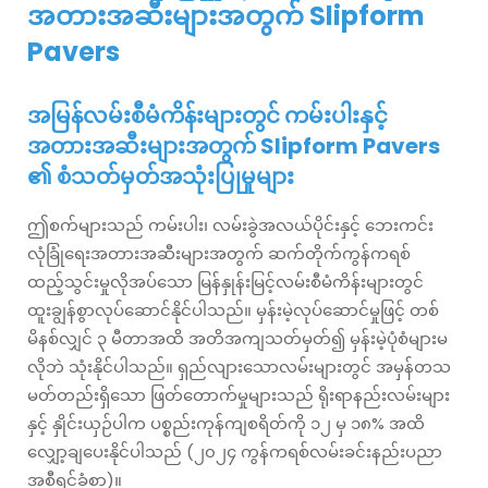
အတားအဆီးများအတွက် Slipform
Pavers
အမြန်လမ်းစီမံကိန်းများတွင် ကမ်းပါးနှင့်
အတားအဆီးများအတွက် Slipform Pavers
၏ စံသတ်မှတ်အသုံးပြုမှုများ
ဤစက်များသည် ကမ်းပါး၊ လမ်းခွဲအလယ်ပိုင်းနှင့် ဘေးကင်း
လုံခြုံရေးအတားအဆီးများအတွက် ဆက်တိုက်ကွန်ကရစ်
ထည့်သွင်းမှုလိုအပ်သော မြန်နှုန်းမြင့်လမ်းစီမံကိန်းများတွင်
ထူးချွန်စွာလုပ်ဆောင်နိုင်ပါသည်။ မှန်းမဲ့လုပ်ဆောင်မှုဖြင့် တစ်
မိနစ်လျှင် ၃ မီတာအထိ အတိအကျသတ်မှတ်၍ မှန်းမဲ့ပုံစံများမ
လိုဘဲ သုံးနိုင်ပါသည်။ ရှည်လျားသောလမ်းများတွင် အမှန်တသ
မတ်တည်းရှိသော ဖြတ်တောက်မှုများသည် ရိုးရာနည်းလမ်းများ
နှင့် နှိုင်းယှဉ်ပါက ပစ္စည်းကုန်ကျစရိတ်ကို ၁၂ မှ ၁၈% အထိ
လျှော့ချပေးနိုင်ပါသည် (၂၀၂၄ ကွန်ကရစ်လမ်းခင်းနည်းပညာ
အစီရင်ခံစာ)။