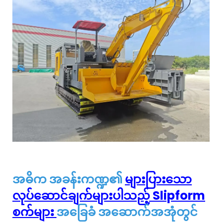
အဓိက အခန်းကဏ္ဍ၏
များပြားသော
လုပ်ဆောင်ချက်များပါသည့် Slipform
စက်များ
အခြေခံ အဆောက်အအုံတွင်