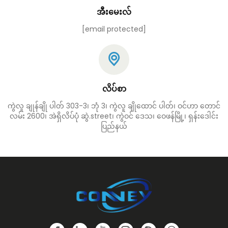
အီးမေးလ်
[email protected]
လိပ်စာ
ကွဲလူ ချုန်ချို ပါတ် 303-3၊ ဘုံ 3၊ ကွဲလူ ချိုထောင် ပါတ်၊ ဝင်ဟာ တောင်
လမ်း 2600၊ အဲရှိလိပ်ပုံ ဆွဲ.street၊ ကွဲဝင် ဒေသ၊ ဝေဖန်မြို့၊ ရှန်းဒေါင်း
ပြည်နယ်