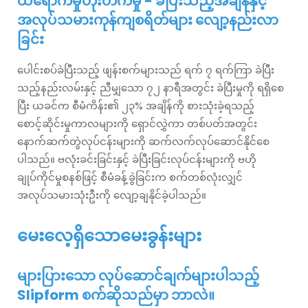
ထိရောက်မှုတိုးတက်မှု - ခဲပြီးသည့်အချိန်နှင့်
အလုပ်သမားကုန်ကျစရိတ်များ လျော့နည်းလာ
ခြင်း
ပေါင်းစပ်ခဲပြီးသည့် ဖျန်းစက်များသည် ရက် ၇ ရက်ကြာ ခဲပြီး
သည့်နည်းလမ်းနှင့် ညီမျှသော ၇၂ နာရီအတွင်း ခဲပြီးမှုကို ရရှိစေ
ပြီး ယခင်က စီမံကိန်း၏ ၂၃% အချိန်ကို စားသုံးခဲ့ရသည့်
စောင့်ဆိုင်းမှုကာလများကို ရှောင်လွှဲကာ တစ်ပတ်အတွင်း
နောက်ဆက်တွဲလုပ်ငန်းများကို ဆက်လက်လုပ်ဆောင်နိုင်စေ
ပါသည်။ ဗလုံးခင်းခြင်းနှင့် ခဲပြီးခြင်းလုပ်ငန်းများကို ဗဟို
ချုပ်ကိုင်မှုစနစ်ဖြင့် စီမံခန့်ခွဲခြင်းက စက်တစ်လုံးလျှင်
အလုပ်သမားသုံးဦးကို လျော့ချနိုင်ခဲ့ပါသည်။
မေးလေ့ရှိသောမေးခွန်းများ
များပြားသော လုပ်ဆောင်ချက်များပါသည့်
Slipform စက်ဆိုသည်မှာ ဘာလဲ။