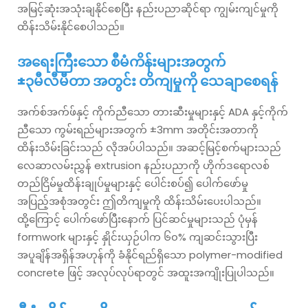
အမြင့်ဆုံးအသုံးချနိုင်စေပြီး နည်းပညာဆိုင်ရာ ကျွမ်းကျင်မှုကို
ထိန်းသိမ်းနိုင်စေပါသည်။
အရေးကြီးသော စီမံကိန်းများအတွက်
±၃မီလီမီတာ အတွင်း တိကျမှုကို သေချာစေရန်
အက်စ်အက်ဖ်နှင့် ကိုက်ညီသော တားဆီးမှုများနှင့် ADA နှင့်ကိုက်
ညီသော ကွမ်းရည်များအတွက် ±3mm အတိုင်းအတာကို
ထိန်းသိမ်းခြင်းသည် လိုအပ်ပါသည်။ အဆင့်မြင့်စက်များသည်
လေဆာလမ်းညွှန် extrusion နည်းပညာကို ဟိုက်ဒရောလစ်
တည်ငြိမ်မှုထိန်းချုပ်မှုများနှင့် ပေါင်းစပ်၍ ပေါက်ဖော်မှု
အပြည့်အစုံအတွင်း ဤတိကျမှုကို ထိန်းသိမ်းပေးပါသည်။
ထို့ကြောင့် ပေါက်ဖော်ပြီးနောက် ပြင်ဆင်မှုများသည် ပုံမှန်
formwork များနှင့် နှိုင်းယှဉ်ပါက ၆၀% ကျဆင်းသွားပြီး
အပူချိန်အရှိန်အဟုန်ကို ခံနိုင်ရည်ရှိသော polymer-modified
concrete ဖြင့် အလုပ်လုပ်ရာတွင် အထူးအကျိုးပြုပါသည်။