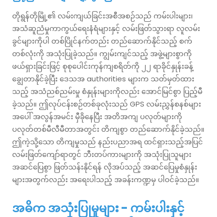
တိုရွန်တိုမြို့၏ လမ်းကျယ်ခြင်းအစီအစဉ်သည် ကမ်းပါးများ၊
အသံဆူညံမှုကာကွယ်ရေးနံရံများနှင့် လမ်းဖြတ်သွားရာ လူလမ်း
ခွင်များကိုပါ တစ်ပြိုင်နက်တည်း တည်ဆောက်နိုင်သည့် စက်
တစ်လုံးကို အသုံးပြုခဲ့သည်။ ကျွမ်းကျင်သည့် အဖွဲ့များစွာကို
ဖယ်ရှားခြင်းဖြင့် စုစုပေါင်းကုန်ကျစရိတ်ကို ၂၂ ရာခိုင်နှုန်းခန့်
ချွေတာနိုင်ခဲ့ပြီး ဒေသအ authorities များက သတ်မှတ်ထား
သည့် အသံညစ်ညမ်းမှု စံနှုန်းများကိုလည်း အောင်မြင်စွာ ပြည့်မီ
ခဲ့သည်။ ဤလုပ်ငန်းစဉ်တစ်ခုလုံးသည် GPS လမ်းညွှန်စနစ်များ
အပေါ် အလွန်အမင်း မှီခိုနေပြီး အတိအကျ ပလုတ်များကို
ပလုတ်တစ်မီလီမီတာအတွင်း တိကျစွာ တည်ဆောက်နိုင်ခဲ့သည်။
ဤကဲ့သို့သော တိကျမှုသည် နည်းပညာအရ ထင်ရှားသည့်အပြင်
လမ်းဖြတ်ကျော်ရာတွင် ဘီးတပ်ကားများကို အသုံးပြုသူများ
အဆင်ပြေစွာ ဖြတ်သန်းနိုင်ရန် လိုအပ်သည့် အဆင်ပြေမှုစံနှုန်း
များအတွက်လည်း အရေးပါသည့် အခန်းကဏ္ဍမှ ပါဝင်ခဲ့သည်။
အဓိက အသုံးပြုမှုများ - ကမ်းပါးနှင့်