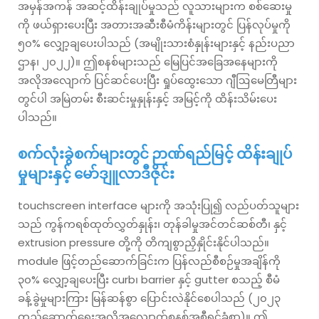
အမှန်အကန် အဆင့်ထိန်းချုပ်မှုသည် လူသားများက စစ်ဆေးမှု
ကို ဖယ်ရှားပေးပြီး အတားအဆီးစီမံကိန်းများတွင် ပြန်လုပ်မှုကို
၅၀% လျှော့ချပေးပါသည် (အမျိုးသားစံနှုန်းများနှင့် နည်းပညာ
ဌာန၊ ၂၀၂၂)။ ဤစနစ်များသည် မြေပြင်အခြေအနေများကို
အလိုအလျောက် ပြင်ဆင်ပေးပြီး ရှုပ်ထွေးသော ဂျီဩမေတြီများ
တွင်ပါ အမြဲတမ်း စီးဆင်းမှုနှုန်းနှင့် အမြင့်ကို ထိန်းသိမ်းပေး
ပါသည်။
စက်လုံးခွဲစက်များတွင် ဉာဏ်ရည်မြင့် ထိန်းချုပ်
မှုများနှင့် မော်ဒျူလာဒီဇိုင်း
touchscreen interface များကို အသုံးပြု၍ လည်ပတ်သူများ
သည် ကွန်ကရစ်ထုတ်လွှတ်နှုန်း၊ တုန်ခါမှုအင်တင်ဆစ်တီ၊ နှင့်
extrusion pressure တို့ကို တိကျစွာညှိနှိုင်းနိုင်ပါသည်။
module ဖြင့်တည်ဆောက်ခြင်းက ပြန်လည်စီစဉ်မှုအချိန်ကို
၃၀% လျှော့ချပေးပြီး curb၊ barrier နှင့် gutter စသည့် စီမံ
ခန့်ခွဲမှုများကြား မြန်ဆန်စွာ ပြောင်းလဲနိုင်စေပါသည် (၂၀၂၃
တည်ဆောက်ရေးအလိုအလျောက်စနစ်အစီရင်ခံစာ)။ ဤ