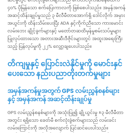
၄၀% ပိုမြန်သော စက်ပြေးကာလကို ဖြစ်စေပါသည်။ အမှန်အကန်
အဆင့်ထိန်းချုပ်မှုသည် ၃ မီလီမီတာအောက်ရှိ ဒေါင်လိုက် အမှား
အယွင်းကို ထိန်းသိမ်းပေးပြီး ADA နှင့်ကိုက်ညီသော ကားမောင်း
လမ်းဘေး ချိုင့်ခွက်များနှင့် မတော်တဆထိမှန်မှုစမ်းသပ်မှုများ
ပြုလုပ်ထားသော အတားအဆီးဒီဇိုင်းများတွင် အထူးအရေးကြီး
သည့် ပြန်လုပ်မှုကို ၂၂% လျှော့ချပေးပါသည်။
တိကျမှုနှင့် ပြောင်းလဲနိုင်မှုကို မောင်းနှင်
ပေးသော နည်းပညာတိုးတက်မှုများ
အမှန်အကန်မှုအတွက် GPS လမ်းညွှန်စနစ်များ
နှင့် အမှန်အကန် အဆင့်ထိန်းချုပ်မှု
GPS လမ်းညွှန်စနစ်များကို အသုံးပြု၍ ချို့ယွင်းမှု ±၃ မီလီမီတာ
အတွင်း ရရှိသော ခေတ်မီ စက်လုံးခွဲစက်များသည် လမ်းခင်း
လမ်းကြောင်းကို အလိုအလျောက် ပြင်ဆင်ပေးပါသည်။