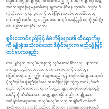
ရေစီးဆင်းမှုပုံစံများနှင့် ပတ်သက်သည့် လိုအပ်ချက်များကို အဖွဲ့
အစည်းများ မြန်မြန်ဆန်ဆန် ချက်လုပ်နိုင်ရန် လိုအပ်ပါသည်။ ဒီ
ကဲ့သို့သော ကွဲပြားမှုများကို တစ်ပြိုင်နက် ကိုင်တွယ်နိုင်သည့်
စက်သည် လက်တွေ့အခြေအနေများတွင် အချိန်နှင့် ငွေကို နှစ်မျိုး
လုံး ခြွေတာပေးနိုင်ပါသည်။
စွမ်းဆောင်ရည်မြင့် စီမံကိန်းများ၏ ထိရောက်မှု
ကို မျိုးစုံအသုံးဝင်သော ဒီဇိုင်းများက မည်သို့မြှင့်
တင်ပေးသနည်း
တစ်ပြိုင်နက် အလုပ်များစွာကို လုပ်ဆောင်နိုင်သည့် Slipform
စက်များသည် တည်ဆောက်ရေးနေရာများကို တော်လှန်
ပြောင်းလဲခဲ့သည်။ ဤစက်များသည် ကွန်ကရစ်လမ်းများအတွက်
ပုံသွင်းခြင်း၊ ဖွဲ့စည်းခြင်းနှင့် အဆင့်မြှင့်ခြင်းတို့ကို တစ်ပြိုင်နက်
တည်း လုပ်ဆောင်ပေးပြီး စက်ပစ္စည်းများ အလုပ်မလုပ်ရသည့်
အချိန်ကို သိသိသာသာ လျှော့ချပေးနိုင်သည်။ တချို့သော
အစီရင်ခံစာများအရ အလုပ်မလုပ်ရသည့် အချိန်ကို တစ်ဝက်
အထိ လျှော့ချပေးနိုင်သည်ဟု ဆိုသည်။ မော်ဒျူလာစနစ်သည်