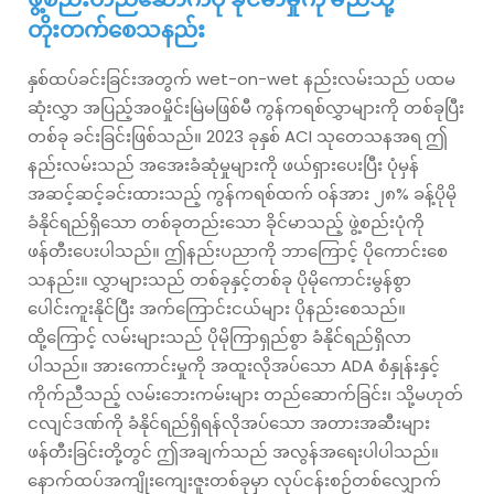
တိုးတက်စေသနည်း
နှစ်ထပ်ခင်းခြင်းအတွက် wet-on-wet နည်းလမ်းသည် ပထမ
ဆုံးလွှာ အပြည့်အ၀မှိုင်းမြဲမဖြစ်မီ ကွန်ကရစ်လွှာများကို တစ်ခုပြီး
တစ်ခု ခင်းခြင်းဖြစ်သည်။ 2023 ခုနှစ် ACI သုတေသနအရ ဤ
နည်းလမ်းသည် အအေးခံဆုံမှုများကို ဖယ်ရှားပေးပြီး ပုံမှန်
အဆင့်ဆင့်ခင်းထားသည့် ကွန်ကရစ်ထက် ဝန်အား ၂၈% ခန့်ပိုမို
ခံနိုင်ရည်ရှိသော တစ်ခုတည်းသော ခိုင်မာသည့် ဖွဲ့စည်းပုံကို
ဖန်တီးပေးပါသည်။ ဤနည်းပညာကို ဘာကြောင့် ပိုကောင်းစေ
သနည်း။ လွှာများသည် တစ်ခုနှင့်တစ်ခု ပိုမိုကောင်းမွန်စွာ
ပေါင်းကူးနိုင်ပြီး အက်ကြောင်းငယ်များ ပိုနည်းစေသည်။
ထို့ကြောင့် လမ်းများသည် ပိုမိုကြာရှည်စွာ ခံနိုင်ရည်ရှိလာ
ပါသည်။ အားကောင်းမှုကို အထူးလိုအပ်သော ADA စံနှုန်းနှင့်
ကိုက်ညီသည့် လမ်းဘေးကမ်းများ တည်ဆောက်ခြင်း၊ သို့မဟုတ်
ငလျင်ဒဏ်ကို ခံနိုင်ရည်ရှိရန်လိုအပ်သော အတားအဆီးများ
ဖန်တီးခြင်းတို့တွင် ဤအချက်သည် အလွန်အရေးပါပါသည်။
နောက်ထပ်အကျိုးကျေးဇူးတစ်ခုမှာ လုပ်ငန်းစဉ်တစ်လျှောက်