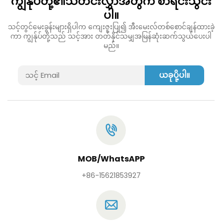
ကျွန်ုပ်တို့၏သတင်းလွှာအတွက် စာရင်းသွင်း
ပါ။
သင့်တွင်မေးခွန်းများရှိပါက ကျေးဇူးပြု၍ အီးမေးလ်တစ်စောင်ချန်ထားခဲ့
ကာ ကျွန်ုပ်တို့သည် သင့်အား တတ်နိုင်သမျှအမြန်ဆုံးဆက်သွယ်ပေးပါ
မည်။
ယခုပို့ပါ။
MOB/WhatsAPP
+86-15621853927