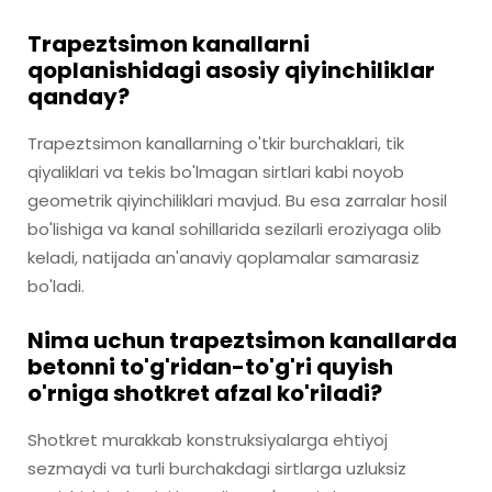
Trapeztsimon kanallarni
qoplanishidagi asosiy qiyinchiliklar
qanday?
Trapeztsimon kanallarning o'tkir burchaklari, tik
qiyaliklari va tekis bo'lmagan sirtlari kabi noyob
geometrik qiyinchiliklari mavjud. Bu esa zarralar hosil
bo'lishiga va kanal sohillarida sezilarli eroziyaga olib
keladi, natijada an'anaviy qoplamalar samarasiz
bo'ladi.
Nima uchun trapeztsimon kanallarda
betonni to'g'ridan-to'g'ri quyish
o'rniga shotkret afzal ko'riladi?
Shotkret murakkab konstruksiyalarga ehtiyoj
sezmaydi va turli burchakdagi sirtlarga uzluksiz