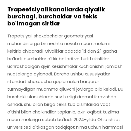
Trapeetsiyali kanallarda qiyalik
burchagi, burchaklar va tekis
bo'lmagan sirtlar
Trapetsiyali shoxobchalar geometriyasi
muhandislarga bir nechta noyob muammolarni
keltirib chiqaradi. Qiyaliklar odatda 1:1 dan 2:1 gacha
bo'ladi, burchaklar o'tkir bo'ladi va turli tekisliklar
uchrashadigan qiyin kesishmalar kuchlanishni jamlash
nuqtalariga aylanadi. Barcha ushbu xususiyatlar
standart shoxobcha qoplamalari barqaror
turmaydigan muammo qiluvchi joylarga olib keladi. Bu
burchakli ulanishlarda suv tezligi dramatik ravishda
oshadi, shu bilan birga tekis tub qismlarida vaqt
o'tishi bilan cho'kindilar toplanib, oxir-oqibat tuzilma
muammolariga sabab bo'ladi. 2024-yilda Ohio shtat
universiteti o'tkazgan tadqiqot nima uchun hammasi