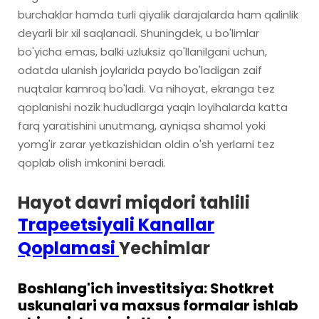
burchaklar hamda turli qiyalik darajalarda ham qalinlik
deyarli bir xil saqlanadi. Shuningdek, u bo'limlar
bo'yicha emas, balki uzluksiz qo'llanilgani uchun,
odatda ulanish joylarida paydo bo'ladigan zaif
nuqtalar kamroq bo'ladi. Va nihoyat, ekranga tez
qoplanishi nozik hududlarga yaqin loyihalarda katta
farq yaratishini unutmang, ayniqsa shamol yoki
yomg'ir zarar yetkazishidan oldin o'sh yerlarni tez
qoplab olish imkonini beradi.
Hayot davri miqdori tahlili
Trapeetsiyali Kanallar
Qoplamasi
Yechimlar
Boshlang'ich investitsiya: Shotkret
uskunalari va maxsus formalar ishlab