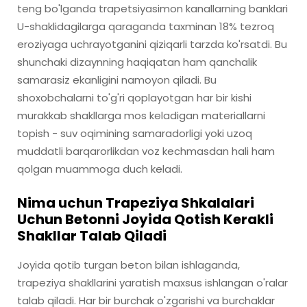
teng bo'lganda trapetsiyasimon kanallarning banklari
U-shaklidagilarga qaraganda taxminan 18% tezroq
eroziyaga uchrayotganini qiziqarli tarzda ko'rsatdi. Bu
shunchaki dizaynning haqiqatan ham qanchalik
samarasiz ekanligini namoyon qiladi. Bu
shoxobchalarni to'g'ri qoplayotgan har bir kishi
murakkab shakllarga mos keladigan materiallarni
topish - suv oqimining samaradorligi yoki uzoq
muddatli barqarorlikdan voz kechmasdan hali ham
qolgan muammoga duch keladi.
Nima uchun Trapeziya Shkalalari
Uchun Betonni Joyida Qotish Kerakli
Shakllar Talab Qiladi
Joyida qotib turgan beton bilan ishlaganda,
trapeziya shakllarini yaratish maxsus ishlangan o'ralar
talab qiladi. Har bir burchak o'zgarishi va burchaklar