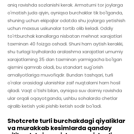
aniq ravishda sozlanishi kerak. Armaturni tor joylarga
o'rnatish juda qiyin, ayniqsa burchaklar tik bo'lganda,
shuning uchun ekipajlar odatda shu joylarga yetishish
uchun maxsus uskunalar tortib olib keladi. Oddiy
to'rtburchak kanallarga nisbatan mehnat xarajatlari
taxminan 40 foizga oshadi. Shuni ham aytish kerakki,
shu turlagi loyihalarda aralashma xarajatlari umumiy
xarajatlarning 35 dan taxminan yarmigacha bo'lgan
qismini qamrab oladi, bu standart sug'orish
amaliyotlariga muvofiqdir. Bundan tashqari, turli
o'ralar orasidagi ulanishlar zaif nuqtalarni ham hosil
qiladi. Vaqt o'tishi bilan, ayniqsa suv doimiy ravishda
ular orqali oqayotganda, ushbu sohalarda chetlar
ajralib ketish yoki pishib ketish sodir bo'ladi.
Shotcrete turli burchakdagi qiyaliklar
va murakkab kesimlarda qanday