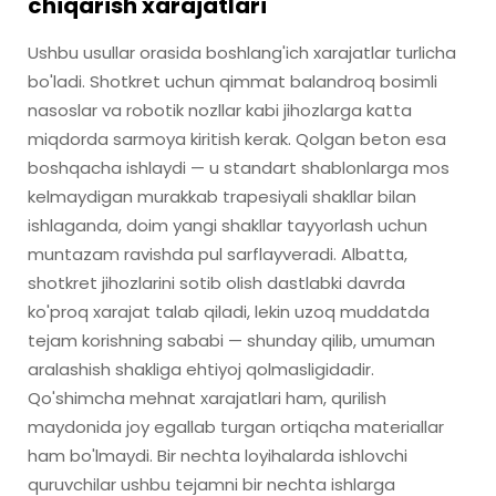
chiqarish xarajatlari
Ushbu usullar orasida boshlang'ich xarajatlar turlicha
bo'ladi. Shotkret uchun qimmat balandroq bosimli
nasoslar va robotik nozllar kabi jihozlarga katta
miqdorda sarmoya kiritish kerak. Qolgan beton esa
boshqacha ishlaydi — u standart shablonlarga mos
kelmaydigan murakkab trapesiyali shakllar bilan
ishlaganda, doim yangi shakllar tayyorlash uchun
muntazam ravishda pul sarflayveradi. Albatta,
shotkret jihozlarini sotib olish dastlabki davrda
ko'proq xarajat talab qiladi, lekin uzoq muddatda
tejam korishning sababi — shunday qilib, umuman
aralashish shakliga ehtiyoj qolmasligidadir.
Qo'shimcha mehnat xarajatlari ham, qurilish
maydonida joy egallab turgan ortiqcha materiallar
ham bo'lmaydi. Bir nechta loyihalarda ishlovchi
quruvchilar ushbu tejamni bir nechta ishlarga