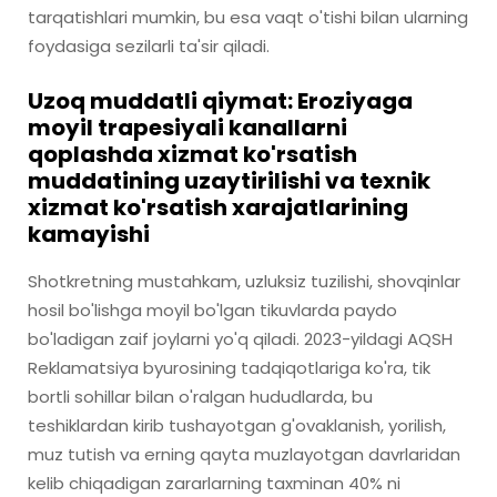
tarqatishlari mumkin, bu esa vaqt o'tishi bilan ularning
foydasiga sezilarli ta'sir qiladi.
Uzoq muddatli qiymat: Eroziyaga
moyil trapesiyali kanallarni
qoplashda xizmat ko'rsatish
muddatining uzaytirilishi va texnik
xizmat ko'rsatish xarajatlarining
kamayishi
Shotkretning mustahkam, uzluksiz tuzilishi, shovqinlar
hosil bo'lishga moyil bo'lgan tikuvlarda paydo
bo'ladigan zaif joylarni yo'q qiladi. 2023-yildagi AQSH
Reklamatsiya byurosining tadqiqotlariga ko'ra, tik
bortli sohillar bilan o'ralgan hududlarda, bu
teshiklardan kirib tushayotgan g'ovaklanish, yorilish,
muz tutish va erning qayta muzlayotgan davrlaridan
kelib chiqadigan zararlarning taxminan 40% ni