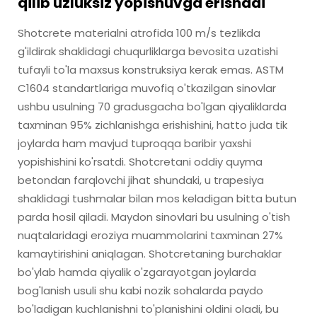
qilib uzluksiz yopishuvga erishadi
Shotcrete materialni atrofida 100 m/s tezlikda
g'ildirak shaklidagi chuqurliklarga bevosita uzatishi
tufayli to'la maxsus konstruksiya kerak emas. ASTM
C1604 standartlariga muvofiq o'tkazilgan sinovlar
ushbu usulning 70 gradusgacha bo'lgan qiyaliklarda
taxminan 95% zichlanishga erishishini, hatto juda tik
joylarda ham mavjud tuproqqa baribir yaxshi
yopishishini ko'rsatdi. Shotcretani oddiy quyma
betondan farqlovchi jihat shundaki, u trapesiya
shaklidagi tushmalar bilan mos keladigan bitta butun
parda hosil qiladi. Maydon sinovlari bu usulning o'tish
nuqtalaridagi eroziya muammolarini taxminan 27%
kamaytirishini aniqlagan. Shotcretaning burchaklar
bo'ylab hamda qiyalik o'zgarayotgan joylarda
bog'lanish usuli shu kabi nozik sohalarda paydo
bo'ladigan kuchlanishni to'planishini oldini oladi, bu