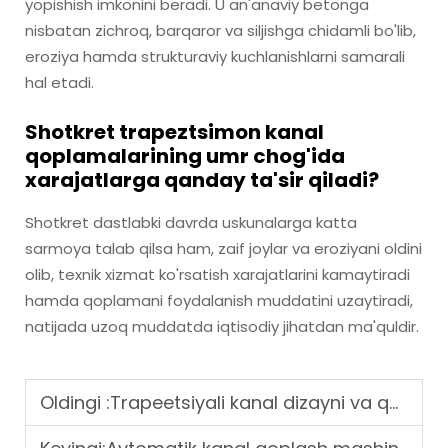
yopishish imkonini beradi. U an'anaviy betonga
nisbatan zichroq, barqaror va siljishga chidamli bo'lib,
eroziya hamda strukturaviy kuchlanishlarni samarali
hal etadi.
Shotkret trapeztsimon kanal
qoplamalarining umr chog'ida
xarajatlarga qanday ta'sir qiladi?
Shotkret dastlabki davrda uskunalarga katta
sarmoya talab qilsa ham, zaif joylar va eroziyani oldini
olib, texnik xizmat ko'rsatish xarajatlarini kamaytiradi
hamda qoplamani foydalanish muddatini uzaytiradi,
natijada uzoq muddatda iqtisodiy jihatdan ma'quldir.
Oldingi :
Trapeetsiyali kanal dizayni va qoplamalarning samaradorligiga to'liq qo'lanma