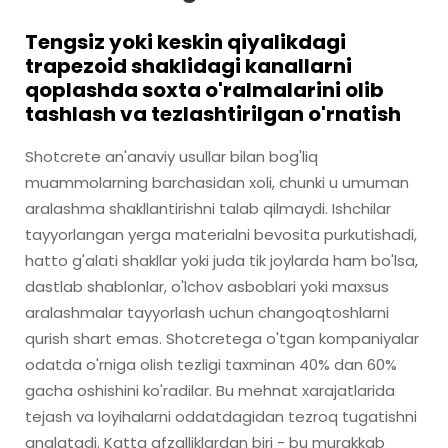
Tengsiz yoki keskin qiyalikdagi
trapezoid shaklidagi kanallarni
qoplashda soxta o'ralmalarini olib
tashlash va tezlashtirilgan o'rnatish
Shotcrete an'anaviy usullar bilan bog'liq
muammolarning barchasidan xoli, chunki u umuman
aralashma shakllantirishni talab qilmaydi. Ishchilar
tayyorlangan yerga materialni bevosita purkutishadi,
hatto g'alati shakllar yoki juda tik joylarda ham bo'lsa,
dastlab shablonlar, o'lchov asboblari yoki maxsus
aralashmalar tayyorlash uchun changoqtoshlarni
qurish shart emas. Shotcretega o'tgan kompaniyalar
odatda o'rniga olish tezligi taxminan 40% dan 60%
gacha oshishini ko'radilar. Bu mehnat xarajatlarida
tejash va loyihalarni oddatdagidan tezroq tugatishni
anglatadi. Katta afzalliklardan biri - bu murakkab