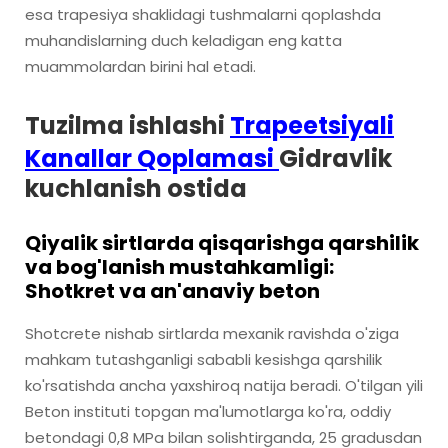
esa trapesiya shaklidagi tushmalarni qoplashda
muhandislarning duch keladigan eng katta
muammolardan birini hal etadi.
Tuzilma ishlashi
Trapeetsiyali
Kanallar Qoplamasi
Gidravlik
kuchlanish ostida
Qiyalik sirtlarda qisqarishga qarshilik
va bog'lanish mustahkamligi:
Shotkret va an'anaviy beton
Shotcrete nishab sirtlarda mexanik ravishda o'ziga
mahkam tutashganligi sababli kesishga qarshilik
ko'rsatishda ancha yaxshiroq natija beradi. O'tilgan yili
Beton instituti topgan ma'lumotlarga ko'ra, oddiy
betondagi 0,8 MPa bilan solishtirganda, 25 gradusdan