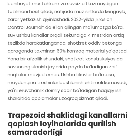
benihoyat mustahkam va suvsiz o'tkazmaydigan
tuzilmani hosil qiladi, natijada muz sirtlarda kengayib,
zarar yetkazish qiyinlashadi. 2022-yilda „Erosion
Control Journal“ da e'lon qilingan ma'lumotga ko'ra,
suv ushbu kanallar orqali sekundiga 4 metrdan ortiq
tezlikda harakatlanganda, shotkret oddiy betonga
qaraganda taxminan 60% kamroq material yo'qotadi.
Yana bir afzallik shundaki, shotkret konstruksiyasida
sovunning ulanish joylarida paydo bo'ladigan zaif
nuqtalar mavjud emas. Ushbu tikuvlar bo'lmasa,
maydongina troshinlar boshlanish ehtimoli kamayadi,
ya'ni eruvchanlik doimiy sodir bo'ladigan haqiqiy ish
sharoitida qoplamalar uzoqroq xizmat qiladi.
Trapezoid shaklidagi kanallarni
qoplash loyihalarida qurilish
samaradorligi