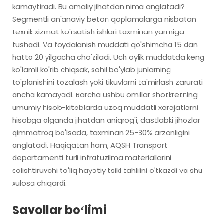
kamaytiradi. Bu amaliy jihatdan nima anglatadi?
Segmentli an'anaviy beton qoplamalarga nisbatan
texnik xizmat ko'rsatish ishlari taxminan yarmiga
tushadi. Va foydalanish muddati qo'shimcha 15 dan
hatto 20 yilgacha cho'ziladi. Uch oylik muddatda keng
ko'lamli ko'rib chiqsak, sohil bo'ylab junlarning
to'planishini tozalash yoki tikuvlarni ta'mirlash zarurati
ancha kamayadi. Barcha ushbu omillar shotkretning
umumiy hisob-kitoblarda uzoq muddatli xarajatlarni
hisobga olganda jihatdan aniqrog'i, dastlabki jihozlar
qimmatroq bo'lsada, taxminan 25-30% arzonligini
anglatadi. Haqiqatan ham, AQSH Transport
departamenti turli infratuzilma materiallarini
solishtiruvchi to'liq hayotiy tsikl tahlilini o'tkazdi va shu
xulosa chiqardi.
Savollar boʻlimi