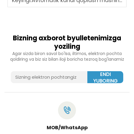
Keyingi:
Avtomatik kanal qoplash mashinalari qurilish vaqtini hamda xarajatlarini qanday kamaytiradi
Bizning axborot byulletenimizga
yoziling
Agar sizda biron savol bo'lsa, iltimos, elektron pochta
qoldiring va biz siz bilan iloji boricha tezroq bog'lanamiz
ENDI
YUBORING
MOB/WhatsApp