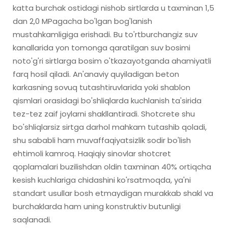
katta burchak ostidagi nishob sirtlarda u taxminan 1,5
dan 2,0 MPagacha bo'lgan bog'lanish
mustahkamligiga erishadi. Bu to'rtburchangiz suv
kanallarida yon tomonga qaratilgan suv bosimi
noto'g'ri sirtlarga bosim o'tkazayotganda ahamiyatli
farq hosil qiladi. An'anaviy quyiladigan beton
karkasning sovuq tutashtiruvlarida yoki shablon
qismlari orasidagi bo'shliqlarda kuchlanish ta'sirida
tez-tez zaif joylarni shakllantiradi. Shotcrete shu
bo'shliqlarsiz sirtga darhol mahkam tutashib qoladi,
shu sababli ham muvaffaqiyatsizlik sodir bo'lish
ehtimoli kamroq. Haqiqiy sinovlar shotcret
qoplamalari buzilishdan oldin taxminan 40% ortiqcha
kesish kuchlariga chidashini ko'rsatmoqda, ya'ni
standart usullar bosh etmaydigan murakkab shakl va
burchaklarda ham uning konstruktiv butunligi
saqlanadi.