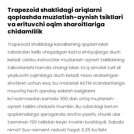
Trapezoid shaklidagi ariqlarni
qoplashda muzlatish-aynish tsikllari
va erituvchi oqim sharoitlariga
chidamlilik
Trapezoid shaklidagi kanallarning qoplamalari
tabiatdan kelib chiqadigan katta ehtiyojlarga duch
keladi. Ushbu inshootlar muzlanish-aynish tsikllarining
takrorlanishi hamda changi bilan to'q simobli turli xil
yeyiluvchi oqimlarga duch keladi. Havo aralashgan
shotkret uchun esa, bu material ASTM standartlariga
muvofiq hech qanday eskirish belgilarini
ko'rsatmasdan kamida 300 dan ortiq muzlanish-
aynish tsiklini chidashi mumkin. Bu odatdagi beton
qoplamalarga qaraganda ancha yaxshi, chunki ular
taxminan 150 tsikldan keyin troshin boshlaydi. Sababi
nima? Suv-sement nisbati faqat 0,35 bo'lishi