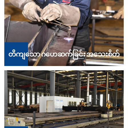
တိကျသော ဂဟေဆက်ခြင်း အသေးစိတ်