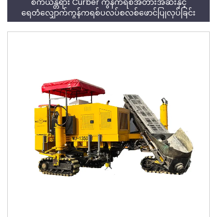
စက်ယန္တရား Curber ကွန်ကရစ်အတားအဆီးနှင့်
ရေတံလျှောက်ကွန်ကရစ်ပလပ်စလစ်ဖောင်ပြုလုပ်ခြင်း