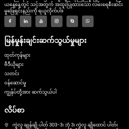
ယနေ့နေ့တွင် သင့်အတွက် အထူးပြုထားသော လမ်းရေစီးဆင်း
မှုဖြေရှင်းနည်းကို ရယူလိုက်ပါ။
မြန်မှုန်းချင်းဆက်သွယ်မှုများ
ထုတ်ကုန်များ
ဗီဒီယိုများ
သတင်း
ဝန်ဆောင်မှု
ကျွန်ုပ်တို့အား ဆက်သွယ်ပါ
လိပ်စာ
ကွဲလူ ချုန်ချို ပါတ် 303-3၊ ဘုံ 3၊ ကွဲလူ ချိုထောင် ပါတ်၊