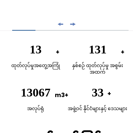
20
200
ထုတ်လုပ်မှုအတွေ့အကြုံ
နှစ်စဉ် ထုတ်လုပ်မှု အစွမ်း
အထက်
20000
50
အလုပ်ရုံ
အဖွဲ့ဝင် နိုင်ငံများနှင့် ဒေသများ