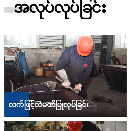
အလုပ်လုပ်ခြင်း
လက်ဖြင့်သံမဏိပြုလုပ်ခြင်း