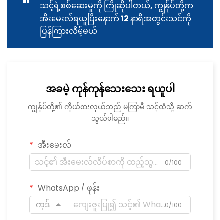
"
သင့်ရဲ့စစ်ဆေးမှုကို ကြိုဆိုပါတယ်, ကျွန်ုပ်တို့က
အီးမေးလ်ရယူပြီးနောက် 12 နာရီအတွင်းသင်ကို
ပြန်ကြားလိမ့်မယ်
အခမဲ့ ကုန်ကုန်သေးသေး ရယူပါ
ကျွန်ုပ်တို့၏ ကိုယ်စားလှယ်သည် မကြာမီ သင့်ထံသို့ ဆက်
သွယ်ပါမည်။
အီးမေးလ်
0/100
WhatsApp / ဖုန်း
ကုဒ်
0/100