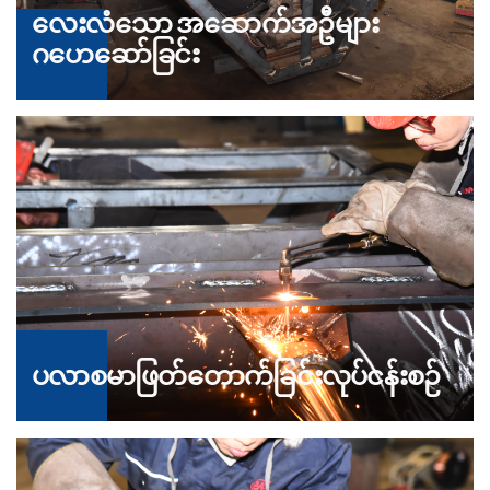
လေးလံသော အဆောက်အဦများ
ဂဟေဆော်ခြင်း
ပလာစမာဖြတ်တောက်ခြင်းလုပ်ငန်းစဉ်