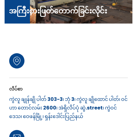
အကြီးစားဖြတ်တောက်ခြင်းလိုင်း
လိပ်စာ
ကွဲလူ ချုန်ချို ပါတ် 303-3၊ ဘုံ 3၊ ကွဲလူ ချိုထောင် ပါတ်၊ ဝင်
ဟာ တောင်လမ်း 2600၊ အဲရှိလိပ်ပုံ ဆွဲ.street၊ ကွဲဝင်
ဒေသ၊ ဝေဖန်မြို့၊ ရှန်းဒေါင်းပြည်နယ်