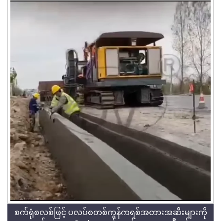
စက်ရုံစလစ်ဖြင့် ပလပ်စတစ်ကွန်ကရစ်အတားအဆီးများကို