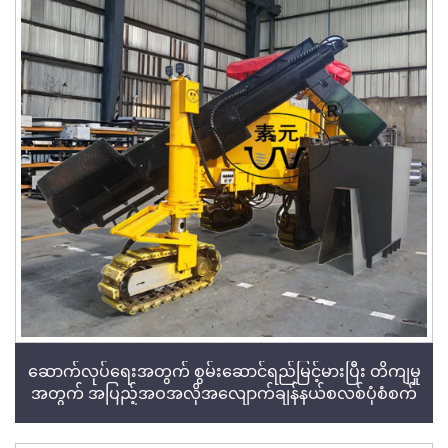
ဆောက်လုပ်ရေးအတွက် စွမ်းဆောင်ရည်မြင့်မားပြီး တိကျမှု
အတွက် အပြည့်အဝအလိုအလျောက်ချန်နယ်စလစ်ပုံစံစက်