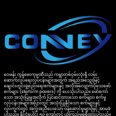
ဝေဖန်း ကွန်ဗေးကုမ္ပဏီသည် ကမ္ဘာတစ်ဝှမ်းလုံးရှိ လမ်း
ဆောက်လုပ်ရေးလုပ်ငန်းများအတွက် အရည်အသွေးမြင့်
ချောင်းတွင်းဖွဲ့စည်းရေးစက်များနှင့် အလိုအလျောက်ပုံသေဖော်
စက်များ (slipform pavers) ကို ပေးသုံးပါသည်။ ဖော်ကော်
သော အသုံးပြုမှုအလိုက် ပြင်ဆင်ထားသော စက်များ၊ စက်မှု
လုပ်ငန်းအများအပြားတွင် အသုံးပြုနိုင်သော စက်များနှင့်
လုပ်ကွက်တွင် အကူအညီပေးသော ဝန်ဆောင်မှုများဖြင့် အာမခံ
ပါသည်။ နိုင်ငံပေါင်း ၅၀ ကျော်တွင် ယုံကြည်မှုရရှိထားပါသည်။