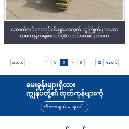
ဆောက်လုပ်ရေးလုပ်ငန်းများအတွက် လူကြိုက်များသော
လမ်းကွန်ကရစ်စလစ်ပုံစံ ပလပ်စတစ်ဖြတ်စက်
...
...
အထက်
1
4
5
6
7
8
12
အောက်
မေးခွန်းများရှိလား
ကျွန်ုပ်တို့၏ ထုတ်ကုန်များကို
ကိုးကားချက် → ရယူပါ။