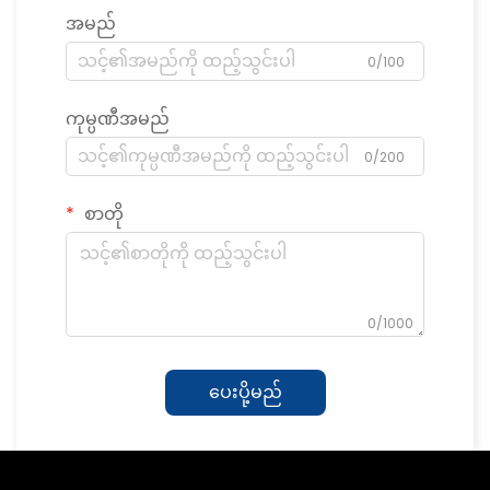
အမည်
0/100
ကုမ္ပဏီအမည်
0/200
စာတို
0/1000
ပေးပို့မည်