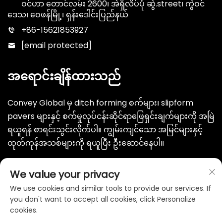
ဝင်ဟာ တောင်လမ်း 2600၊ အဲရှိလိပ်ပုံ ဆွဲ.street၊ ကွဲဝင်
ဒေသ၊ ဝေဖန်မြို့၊ ရှန်းဒေါင်းပြည်နယ်
+86-15621853927
[email protected]
အရောင်းချိန်ထားသည်
Convey Global မှ ditch forming စက်များ၊ slipform
pavers များနှင့် စက်မှုလုပ်ငန်းဆိုင်ရာဖြေရှင်းချက်များကို အမြဲ
ရယူရန် စာရင်းသွင်းလိုက်ပါ။ ကျွမ်းကျင်သော အမြင်များနှင့်
ထုတ်ကုန်အသစ်များကို ရယူပြီး ဦးဆောင်နေပါ။
ပေးပို့မည်
We value your privacy
We use cookies and similar tools to provide our services. If
you don't want to accept all cookies, click Personalize
cookies.