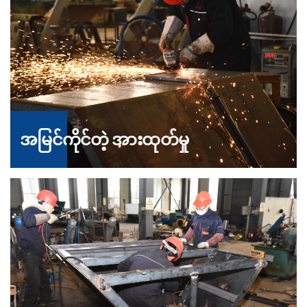
အမြင်ကိုင်တဲ့ အားထုတ်မှု