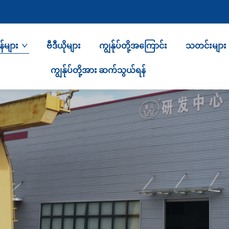
်များ
ဗီဒီယိုများ
ကျွန်ုပ်တို့အကြောင်း
သတင်းများ
ကျွန်ုပ်တို့အား ဆက်သွယ်ရန်