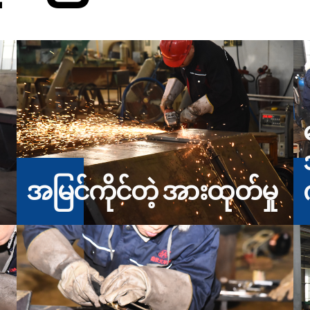
အမြင်ကိုင်တဲ့ အားထုတ်မှု