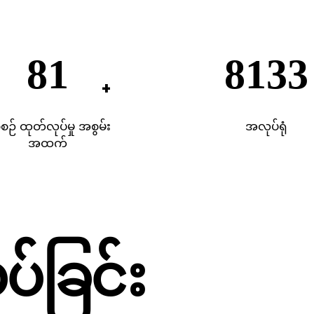
196
1960
်စဉ် ထုတ်လုပ်မှု အစွမ်း
အလုပ်ရုံ
အထက်
်ခြင်း