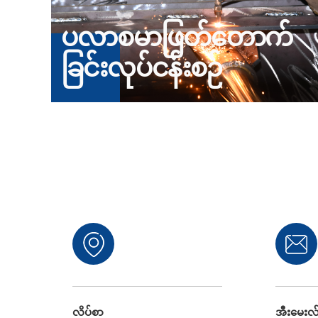
ပလာစမာဖြတ်တောက်
ခြင်းလုပ်ငန်းစဉ်
လိပ်စာ
အီးမေးလ