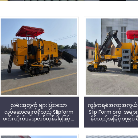
လမ်းအတွက် များပြားသော
ကွန်ကရစ်အကာအကွယ်န
လုပ်ဆောင်ချက်ရှိသည့် Slipform
Slip Form စက်၊ အများဆု
စက်၊ ဟိုက်ဒရောလစ်တုန်ခါမှုဖြင့် ပုံ
နိုင်သည့်အမြင့် ၁၃၅၀ 
သွင်းခြင်း၊ အဆင့်မြင့်စွမ်းဆောင်
ကွန်ကရစ်ပုံသွင်းမှု
ရည်နှင့် ခိုင်ခံ့သောပုံသွင်းမှု
သက်ရောက်မှုကောင်းမွ