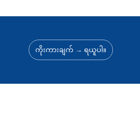
ကိုးကားချက် → ရယူပါ။