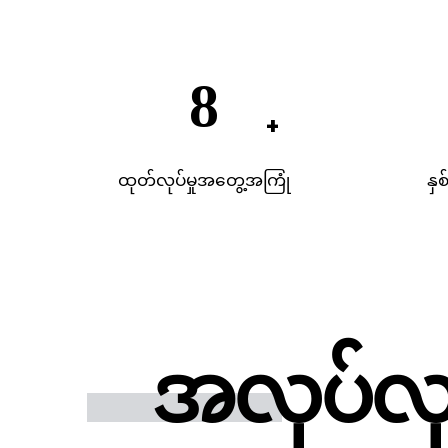
20
ထုတ်လုပ်မှုအတွေ့အကြုံ
နှစ
အလုပ်လုပ