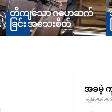
တိကျသော ဂဟေဆက်
ခြင်း အသေးစိတ်
အခမဲ့ 
ကျွန်ုပ်တို့၏ က
်