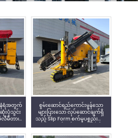
ံရံအတွက်
စွမ်းဆောင်ရည်ကောင်းမွန်သော
ံးပုံသွင်း
များပြားသော လုပ်ဆောင်ချက်ရှိ
မီလီမီတာ၊
သည့် Slip Form စက်မှုပစ္စည်းများ
အကျိုး
ကို ရေထွက်ချိုင့်၊ ကမ်းမြှောက်၊
န်ခြင်း
အကာအကွယ်နံရံတို့တွင် အသုံးပြု