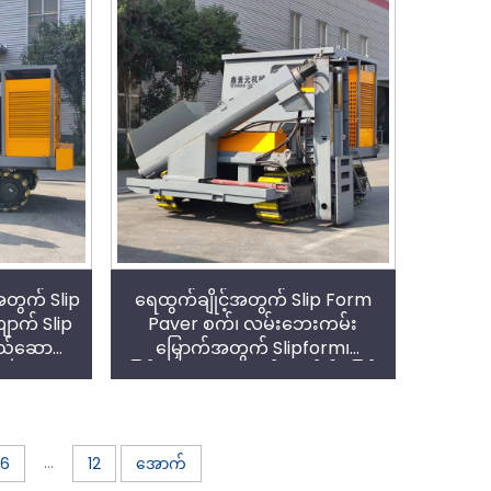
ခြင်း
တွက် Slip
ရေထွက်ချိုင့်အတွက် Slip Form
ာက် Slip
Paver စက်၊ လမ်းဘေးကမ်း
တည်ဆောက်
မြှောက်အတွက် Slipform၊
ယာ
မြင့်မားသော ဖရီကွင်စီတုန်ခါမှုဖြင့်
ကွန်ကရစ်ပုံသွင်းခြင်း
...
6
12
အောက်