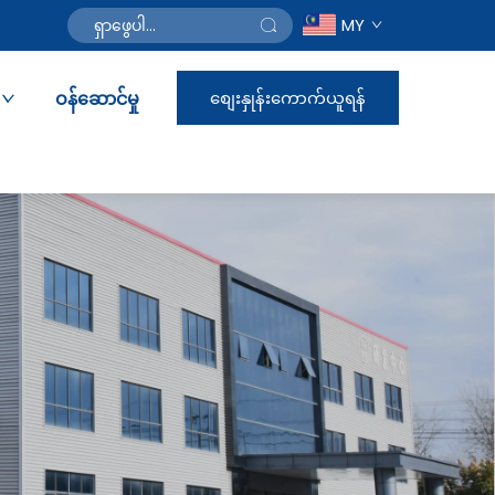
MY
ဝန်ဆောင်မှု
စျေးနှုန်းကောက်ယူရန်