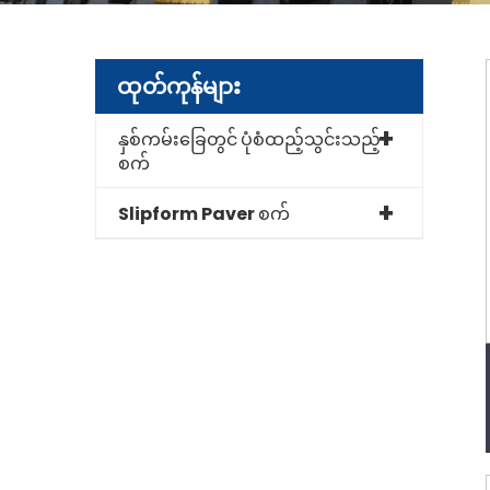
ထုတ်ကုန်များ
နှစ်ကမ်းခြေတွင် ပုံစံထည့်သွင်းသည့်
စက်
Slipform Paver စက်