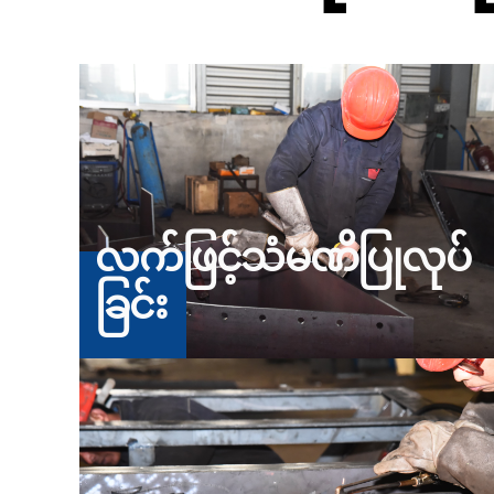
လက်ဖြင့်သံမဏိပြုလုပ်
ခြင်း