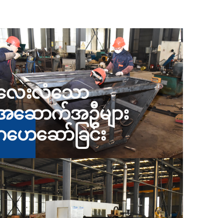
လေးလံသော
အဆောက်အဦများ
ဂဟေဆော်ခြင်း