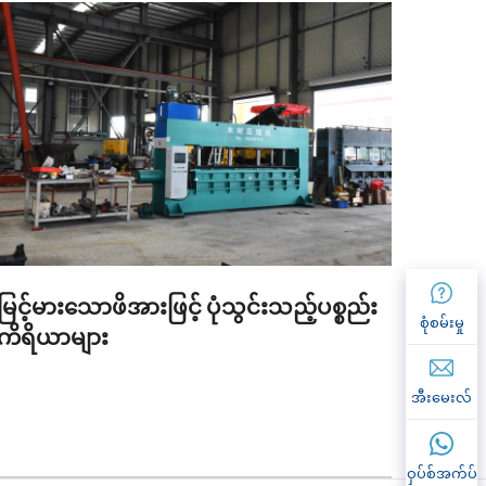
မြင့်မားသောဖိအားဖြင့် ပုံသွင်းသည့်ပစ္စည်း
စက်မှ
စုံစမ်းမှု
ကိရိယာများ
ဧရိယ
အီးမေးလ်
ဝှပ်စ်အက်ပ်