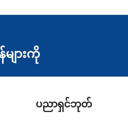
န်များကို
ပညာရှင်ဘုတ်