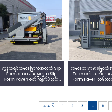
ကွန်ကရစ်ကမ်းမြှောက်အတွက် Slip
လမ်းဘေးကမ်းမြှောက်အ
Form စက်၊ လမ်းအတွက် Slip
Form စက်၊ အလိုအလျေ
Form Paver၊ စိတ်ကြိုက်ပုံသွင်း
Form Paver၊ လမ်း
မှုတ်သွင်း၍ လမ်းကွန်ကရစ်စီမံကိန်း
ရေးစက်ကိရိ
များတွင် အသုံးပြုခြင်း
အထက်
1
2
3
4
5