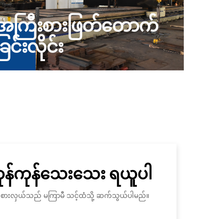
အကြီးစားဖြတ်တောက်
ခြင်းလိုင်း
ကုန်ကုန်သေးသေး ရယူပါ
ိုယ်စားလှယ်သည် မကြာမီ သင့်ထံသို့ ဆက်သွယ်ပါမည်။