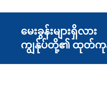
မေးခွန်းများရှိလား
ကျွန်ုပ်တို့၏ ထုတ်ကု