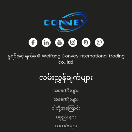
မူရင်းခွင့် ရက်စွဲ © Weifang Convey International trading
co., ltd.
လမ်းညွှန်ချက်များ
အsertိုးများ
အsertိုးများ
ငါတို့အကြောင်း
ပစ္စည်းများ
သတင်းများ