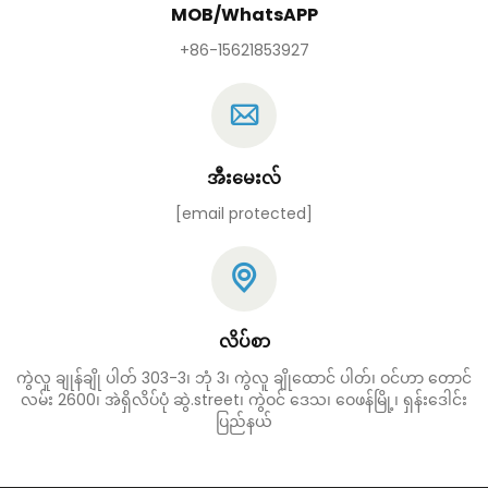
MOB/WhatsAPP
+86-15621853927
အီးမေးလ်
[email protected]
လိပ်စာ
ကွဲလူ ချုန်ချို ပါတ် 303-3၊ ဘုံ 3၊ ကွဲလူ ချိုထောင် ပါတ်၊ ဝင်ဟာ တောင်
လမ်း 2600၊ အဲရှိလိပ်ပုံ ဆွဲ.street၊ ကွဲဝင် ဒေသ၊ ဝေဖန်မြို့၊ ရှန်းဒေါင်း
ပြည်နယ်