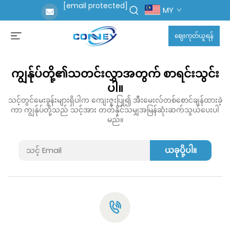
[email protected]
MY
ဈေးကုတ်ယူရန်
ကျွန်ုပ်တို့၏သတင်းလွှာအတွက် စာရင်းသွင်း
ပါ။
သင့်တွင်မေးခွန်းများရှိပါက ကျေးဇူးပြု၍ အီးမေးလ်တစ်စောင်ချန်ထားခဲ့
ကာ ကျွန်ုပ်တို့သည် သင့်အား တတ်နိုင်သမျှအမြန်ဆုံးဆက်သွယ်ပေးပါ
မည်။
ယခုပို့ပါ။