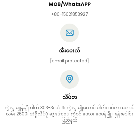
MOB/WhatsAPP
+86-15621853927
အီးမေးလ်
[email protected]
လိပ်စာ
ကွဲလူ ချုန်ချို ပါတ် 303-3၊ ဘုံ 3၊ ကွဲလူ ချိုထောင် ပါတ်၊ ဝင်ဟာ တောင်
လမ်း 2600၊ အဲရှိလိပ်ပုံ ဆွဲ.street၊ ကွဲဝင် ဒေသ၊ ဝေဖန်မြို့၊ ရှန်းဒေါင်း
ပြည်နယ်