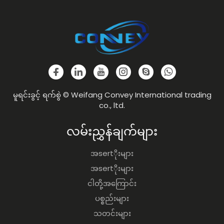
မူရင်းခွင့် ရက်စွဲ © Weifang Convey International trading
co., ltd.
လမ်းညွှန်ချက်များ
အsertိုးများ
အsertိုးများ
ငါတို့အကြောင်း
ပစ္စည်းများ
သတင်းများ