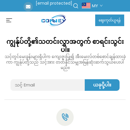
[email protected]
MY
ဈေးကုတ်ယူရန်
ကျွန်ုပ်တို့၏သတင်းလွှာအတွက် စာရင်းသွင်း
ပါ။
သင့်တွင်မေးခွန်းများရှိပါက ကျေးဇူးပြု၍ အီးမေးလ်တစ်စောင်ချန်ထားခဲ့
ကာ ကျွန်ုပ်တို့သည် သင့်အား တတ်နိုင်သမျှအမြန်ဆုံးဆက်သွယ်ပေးပါ
မည်။
ယခုပို့ပါ။