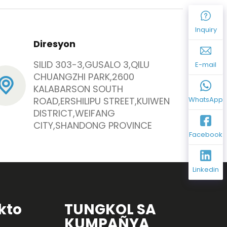
Inquiry
Diresyon
SILID 303-3,GUSALO 3,QILU
E-mail
CHUANGZHI PARK,2600
KALABARSON SOUTH
ROAD,ERSHILIPU STREET,KUIWEN
WhatsApp
DISTRICT,WEIFANG
CITY,SHANDONG PROVINCE
Facebook
Linkedin
kto
TUNGKOL SA
KUMPAÑYA