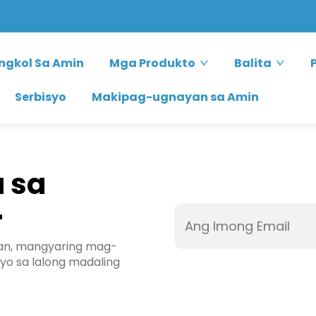
ngkol Sa Amin
Mga Produkto
Balita
Serbisyo
Makipag-ugnayan sa Amin
 sa
r
n, mangyaring mag-
yo sa lalong madaling