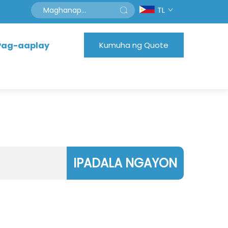
TL
Pag-aaplay
Kumuha ng Quote
IPADALA NGAYON