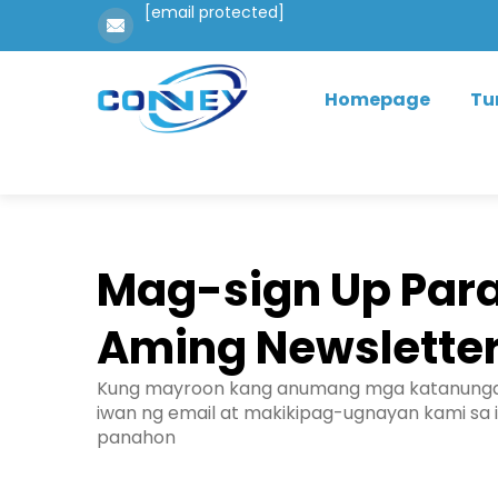
[email protected]
Homepage
Tu
Mag-sign Up Para
Aming Newslette
Kung mayroon kang anumang mga katanunga
iwan ng email at makikipag-ugnayan kami sa i
panahon