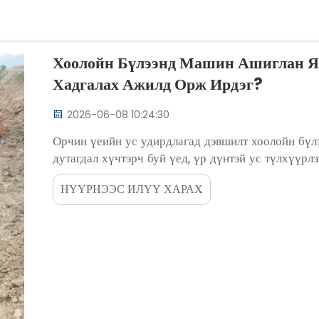
Хоолойн Бүлээнд Машин Ашиглан Ям
Хадгалах Ажилд Орж Ирдэг?
2026-06-08 10:24:30
Орчин үеийн ус удирдлагад дэвшилт хоолойн бүлэ
дутагдал хүчтэрч буй үед, үр дүнтэй ус түлхүүр
түвшинд бүрдсэн. Түүхий газрын хоолойнууд, түүх
НҮҮРНЭЭС ИЛҮҮ ХАРАХ