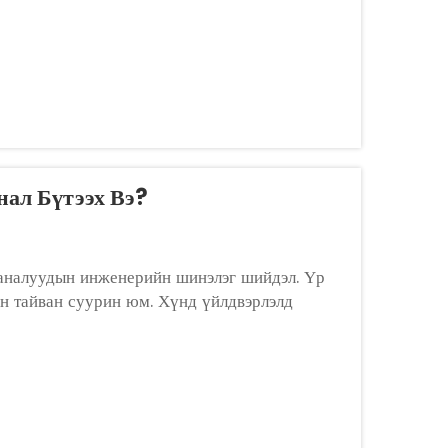
нал Бүтээх Вэ?
каналуудын инженерийн шинэлэг шийдэл. Үр
йн тайван суурин юм. Хүнд үйлдвэрлэлд
орон сууцны бүс гэх мэт бүх төрлийн