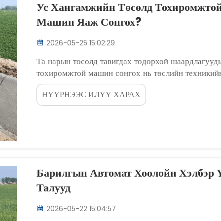
Ус Хангамжийн Төсөлд Тохиромжтой
Машин Яаж Сонгох?
2026-05-25 15:02:29
Та нарын төсөлд тавигдах тодорхой шаардлагууды
тохиромжтой машин сонгох нь төслийн техникийн
хүрээлэн үзэх шаардлагатай үйл явц юм. Аливаа 
НҮҮРНЭЭС ИЛҮҮ ХАРАХ
шаардлагуудыг тодорхой тодорхойлж, тодорхойлох
Барилгын Автомат Хоолойн Хэлбэр 
Талууд
2026-05-22 15:04:57