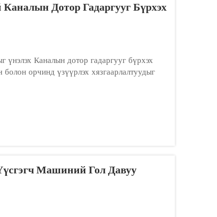
 Каналын Дотор Гадаргууг Бүрхэх
г үнэлэх Каналын дотор гадаргууг бүрхэх
 болон орчинд үзүүрлэх хязгаарлалтуудыг
брендийг үнэлэхийн өмнө та нарын
 ёстой...
Үүсгэгч Машиний Гол Давуу