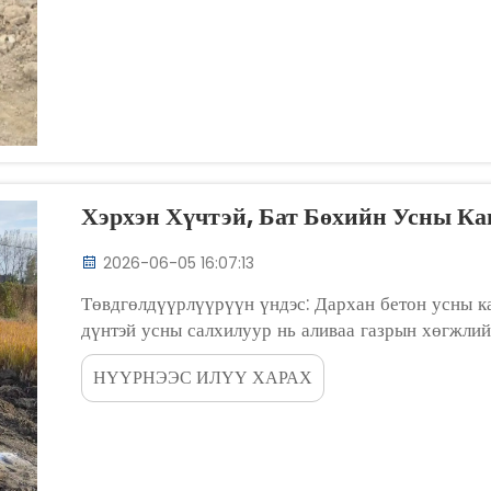
Хэрхэн Хүчтэй, Бат Бөхийн Усны Ка
2026-06-05 16:07:13
Төвдгөлдүүрлүүрүүн үндэс: Дархан бетон усны 
дүнтэй усны салхилуур нь аливаа газрын хөгжли
зориулж бүтээдэг индустриал парк, хотын орчин, 
НҮҮРНЭЭС ИЛҮҮ ХАРАХ
объектуудад бетон усны канал...