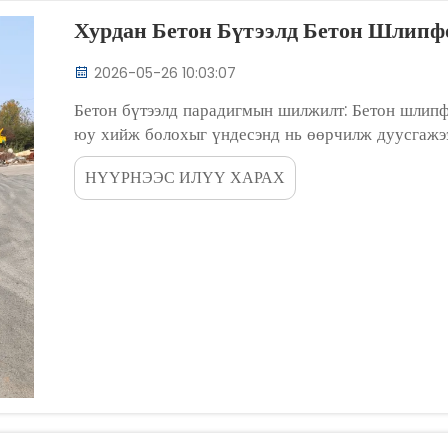
Хурдан Бетон Бүтээлд Бетон Шлип
2026-05-26 10:03:07
Бетон бүтээлд парадигмын шилжилт: Бетон шлип
юу хийж болохыг үндесэнд нь өөрчилж дуусгажээ
саад, автомагистралын ирмүүс, нарийн төвөгтэй д
НҮҮРНЭЭС ИЛҮҮ ХАРАХ
бүтээлүүдийн бүтээл нь...