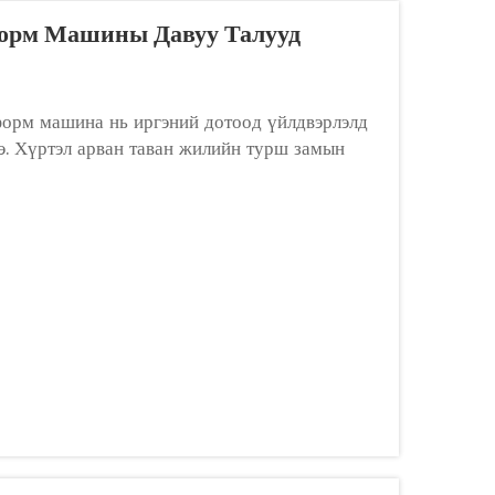
форм Машины Давуу Талууд
форм машина нь иргэний дотоод үйлдвэрлэлд
. Хүртэл арван таван жилийн турш замын
ренаж бүтээлүүд зэрэг урт нь их бетон