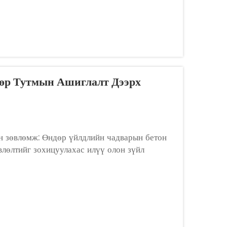
өр Тутмын Ашиглалт Дээрх
н зөвлөмж: Өндөр үйлдлийн чадварын бетон
влөлтийг зохицуулахас илүү олон зүйл
нзгий хүсэлтэй байхыг шаардаж...