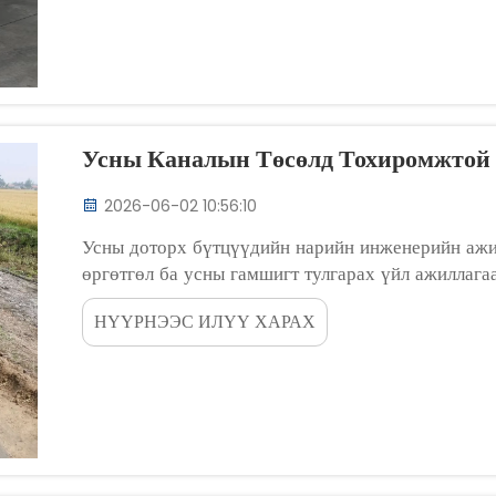
Усны Каналын Төсөлд Тохиромжтой
2026-06-02 10:56:10
Усны доторх бүтцүүдийн нарийн инженерийн ажил
өргөтгөл ба усны гамшигт тулгарах үйл ажиллаг
сонгох нь зөвхөн худалдан авах ажил биш, хари
НҮҮРНЭЭС ИЛҮҮ ХАРАХ
асуудал юм, я...