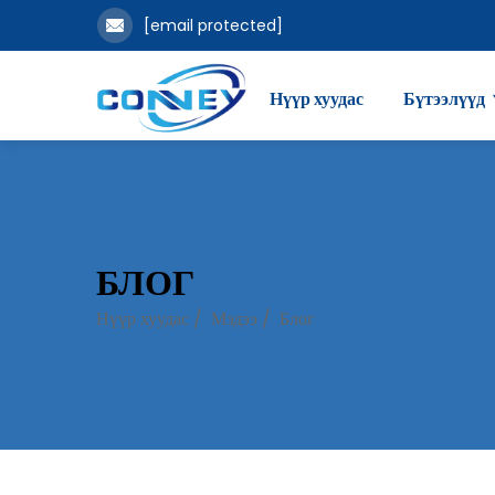
[email protected]
Нүүр хуудас
Бүтээлүүд
БЛОГ
Нүүр хуудас
/
Мэдээ
/
Блог