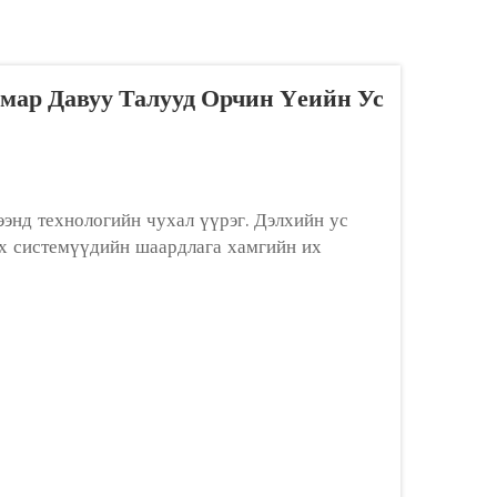
ар Давуу Талууд Орчин Үеийн Ус
энд технологийн чухал үүрэг. Дэлхийн ус
лэх системүүдийн шаардлага хамгийн их
ийн өнцөг...