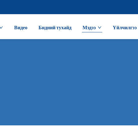
Видео
Бидний тухайд
Мэдээ
Үйлчилгээ