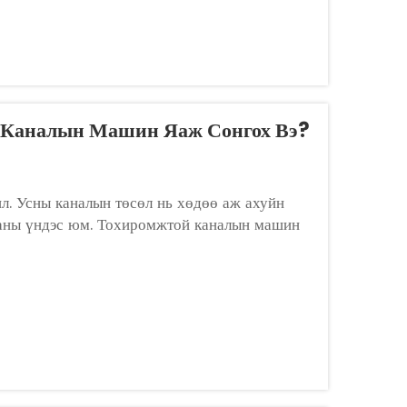
 Каналын Машин Яаж Сонгох Вэ?
. Усны каналын төсөл нь хөдөө аж ахуйн
ааны үндэс юм. Тохиромжтой каналын машин
н техник инженерийн шийдвэрлэх чухал