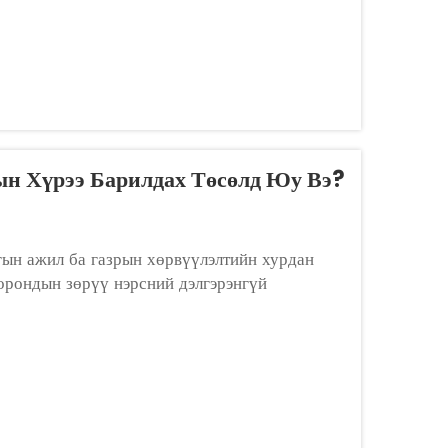
 Хүрээ Барилдах Төсөлд Юу Вэ?
ын ажил ба газрын хөрвүүлэлтийн хурдан
орондын зөрүү нэрсний дэлгэрэнгүй
хүүрдүүр зэрэг хатуу материалын цэвэр,