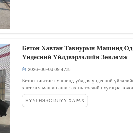
Бетон Хавтан Тавиурын Машинд Өд
Үндесний Үйлдвэрлэлийн Зөвлөмж
2026-06-03 09:47:15
Бетон хавтгагч машинд үйлдэх үндесний үйлдлий
хавтгагч машин ашиглах нь төслийн хугацаа төлө
шаардаж, том хэмжээний хөрөнгөө хамгаалахад гү
НҮҮРНЭЭС ИЛҮҮ ХАРАХ