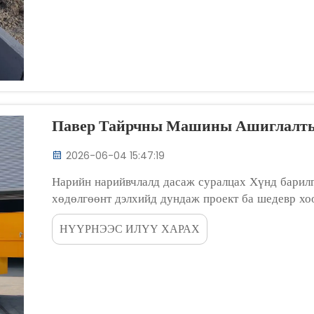
Павер Тайрчны Машины Ашиглалтын
2026-06-04 15:47:19
Нарийн нарийвчлалд дасаж суралцах Хүнд барилг
хөдөлгөөнт дэлхийд дундаж проект ба шедевр хо
тайлбарын дотор оршдог. Гранит, бетон, хавтгай 
НҮҮРНЭЭС ИЛҮҮ ХАРАХ
нарийн тайралтыг гүйцэтгэх...