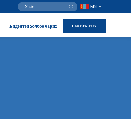
MN
Бидэнтэй холбоо барих
Санамж авах