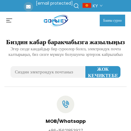
[email protected]
KY
Бааны суроо
Биздин кабар баракчабызга жазылыңыз
Эгер сизде кандайдыр бир суроолор болсо, электрондук почта
калтырыңыз, биз сизге мүмкүн болушунча эртерээк кайрылабыз
ЖОК
КЕЧИКТЕБЕ
MOB/Whatsapp
+86-15621853927