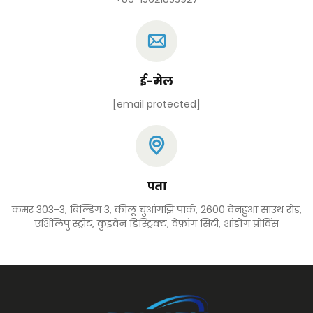
ई-मेल
[email protected]
पता
कमर 303-3, बिल्डिंग 3, कीलू चुआंगझि पार्क, 2600 वेनहुआ साउथ रोड,
एर्शिलिपु स्ट्रीट, कुइवेन डिस्ट्रिक्ट, वेफ़ांग सिटी, शांडोंग प्रोविंस