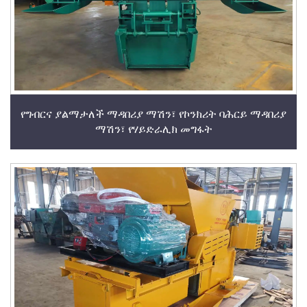
የግብርና ያልማታለች ማዳበሪያ ማሽን፣ የኮንክሪት ባሕርይ ማዳበሪያ
ማሽን፣ የሃይድራሊክ መግፋት