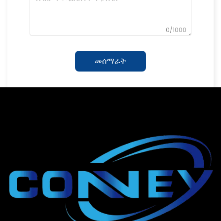
0/1000
መሰማራት