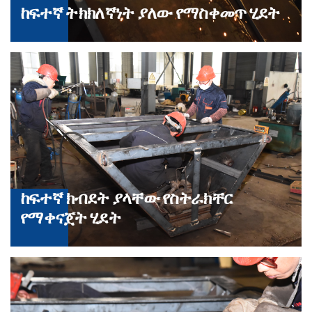
ከፍተኛ ትክክለኛነት ያለው የማስቀመጥ ሂደት
ከፍተኛ ክብደት ያላቸው የስትራክቸር
የማቀናጀት ሂደት