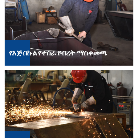
የእጅ በኩል የተሰራ የብረት ማስቀመጫ