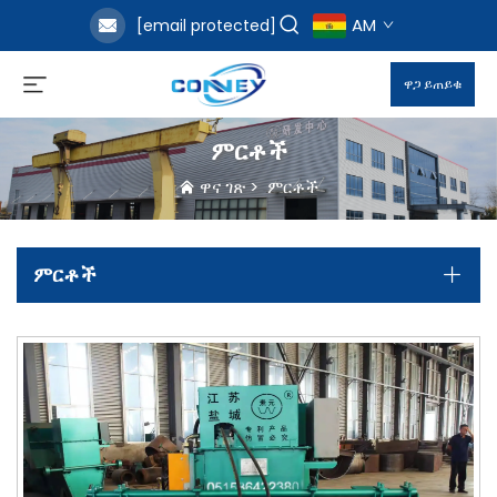
AM
[email protected]
ዋጋ ይጠይቁ
ምርቶች
ዋና ገጽ
>
ምርቶች
ምርቶች