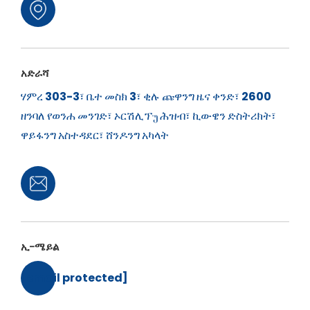
አድራሻ
ሃምረ 303-3፣ ቤተ መስክ 3፣ ቂሉ ጩዋንግ ዜና ቀንድ፣ 2600
ዘንባለ የወንሐ መንገድ፣ ኦርሽሊፕუ ሕዝብ፣ ኪውዌን ድስትሪክት፣
ዋይፋንግ አስተዳደር፣ ሸንዶንግ አካላት
ኢ-ሜይል
[email protected]