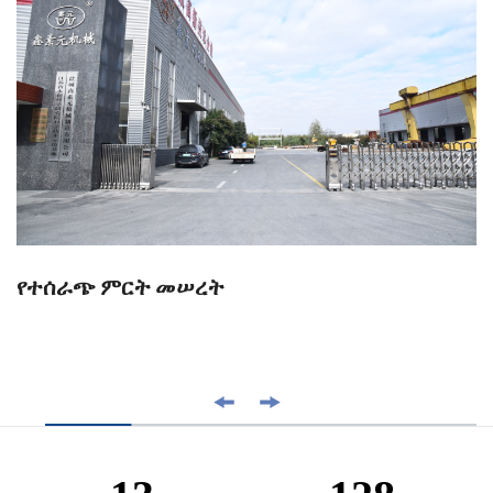
የተሰራጭ ምርት መሠረት