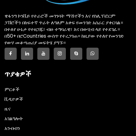
ዌፋንግ ኮንቬይ የተራሮች መገንባት ማሽኖችን እና የስሊፕፎርም
ፓቨሮችን በከፍተኛ ጥራት ለዓለም አቀፍ የመንገድ አሰራር ያቀርባል።
በተለየ ሁኔታ የተዘጋጁ፣ ብዙ ተግባራዊ፣ እና በውሂብ ላይ የተደገፈ።
በ50+ በሮCountries ውስጥ የተረጋገጠ። ከዚያው የተለየ የመንገድ
የውሃ መቆጣጠሪያ መፍትሄ ያግኙ።
ጥያቄዎች
ምርቶች
ቪዲዮዎች
ዜና
አገልግሎት
አንብብን