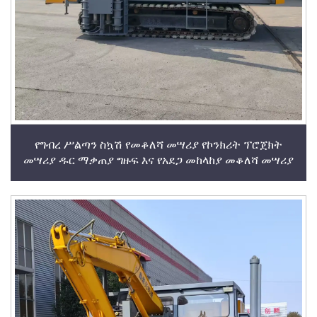
የግብረ ሥልጣን ስኳሽ የመቆለሻ መሣሪያ የኮንክሪት ፕሮጀክት
መሣሪያ ዱር ማቃጠያ ግዙፍ እና የአደጋ መከላከያ መቆለሻ መሣሪያ