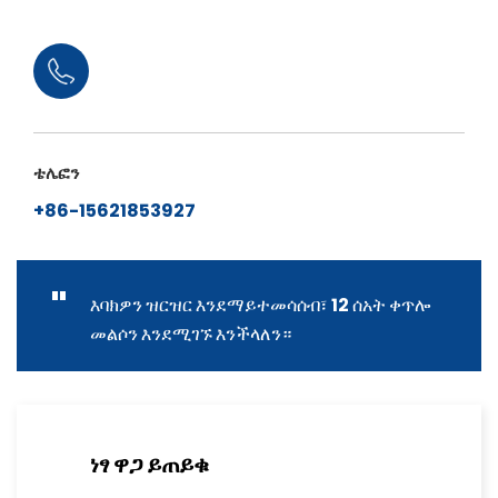
ቴሌፎን
+86-15621853927
"
እባክዎን ዝርዝር እንደማይተመሳሰብ፣ 12 ሰአት ቀጥሎ
መልሶን እንደሚገኙ እንችላለን።
ነፃ ዋጋ ይጠይቁ