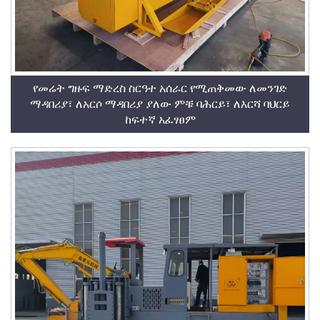
የመሬት ግዙፍ ማድረስ ስርዓተ አሰራር የሚጠቅመው ለመንገድ
ማዳበሪያ፣ ለአርሶ ማዳበሪያ ያለው ምቹ ባሕርይ፣ ለእርሻ ባህርይ
ከፍተኛ አፈፃፀም