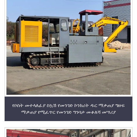
የሶስት መተላለፊያ ስኳሽ የመንገድ ኮንክሪት ዱር ማቃጠያ ግዙፍ
ማቃጠያ የሚፈጥር የመንገድ ግንባታ መቆለሻ መሣሪያ