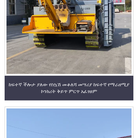
ከፍተኛ ችሎታ ያለው የስኳሽ መቆለሻ መሣሪያ ከፍተኛ የማራዘሚያ
ኮንክሪት ቅይጥ ምርጥ አፈፃፀም