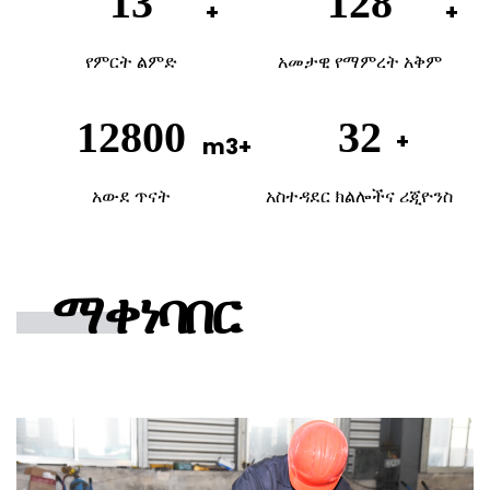
20
200
የምርት ልምድ
አመታዊ የማምረት አቅም
20000
50
አውደ ጥናት
አስተዳደር ክልሎችና ሪጂዮንስ
ማቀነባበር