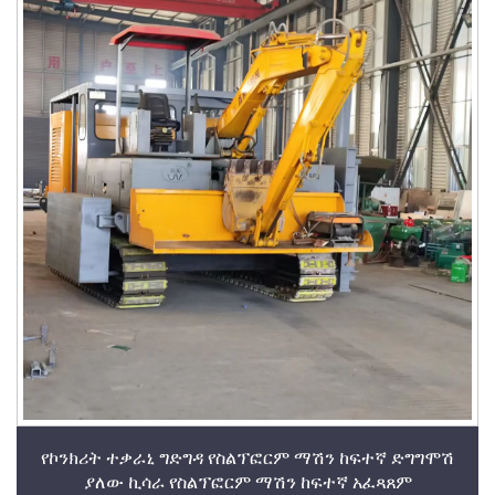
የኮንክሪት ተቃራኒ ግድግዳ የስልፕፎርም ማሽን ከፍተኛ ድግግሞሽ
ያለው ኪሳራ የስልፕፎርም ማሽን ከፍተኛ አፈጻጸም