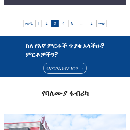
...
ቀደሚ
1
2
3
4
5
12
ቀጣይ
ስለ የእኛ ምርቶች ጥያቄ አላችሁ?
ምርቶቻችን?
የእንግጋዴ ክፍያ አግኝ →
የባለሙያ ፋብሪካ