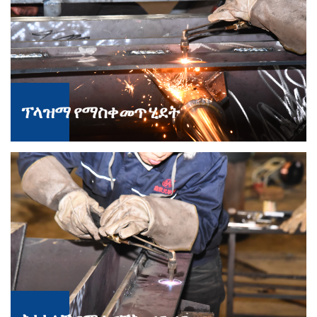
ፕላዝማ የማስቀመጥ ሂደት