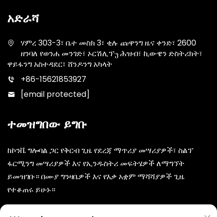
አድራሻ
ሃምረ 303-3፣ ቤተ መስክ 3፣ ቂሉ ጩዋንግ ዜና ቀንድ፣ 2600
ዘንባለ የወንሐ መንገድ፣ ኦርሽሊፕუ ሕዝብ፣ ኪውዌን ድስትሪክት፣
ዋይፋንግ አስተዳደር፣ ሸንዶንግ አካላት
+86-15621853927
[email protected]
ተመዝግበው ይግቡ
ከኮንቬ ግሎባል ጋር የቅርብ ጊዜ የደረጃ ማጥሪያ መሣሪያዎች፣ ስልፕ
ፋርሚንግ መሣሪያዎች እና የኢንዱስትሪ መፍትሄዎች ለማግኘት
ይመዝገቡ። በሙያ ግንዛቤዎች እና የእቃ አቋም ማሻሻያዎች ጊዜ
የተቆጠሩ ይሁኑ።