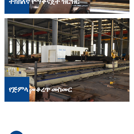
ትክክለኛ የማቀናጀት ዝርዝር
የጅምላ መቆረጥ መስመር