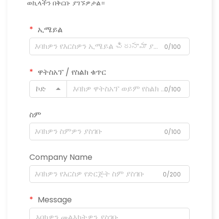
ወኪላችን በቅርቡ ያገኙዎታል።
ኢሜይል
0/100
ዋትስአፕ / የስልክ ቁጥር
ኮድ
0/100
ስም
0/100
Company Name
0/200
Message