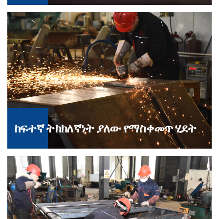
ከፍተኛ ትክክለኛነት ያለው የማስቀመጥ ሂደት