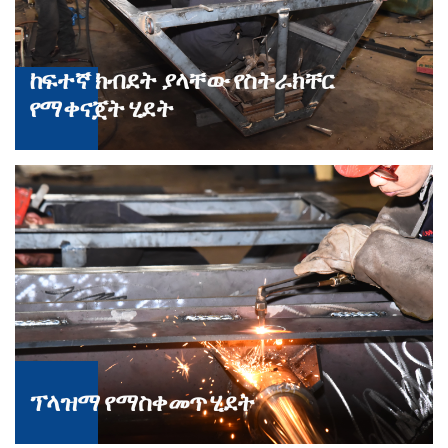
ከፍተኛ ክብደት ያላቸው የስትራክቸር
የማቀናጀት ሂደት
ፕላዝማ የማስቀመጥ ሂደት