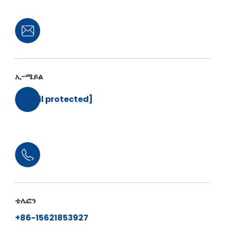
ኢ-ሜይል
[email protected]
ቴሌፎን
+86-15621853927