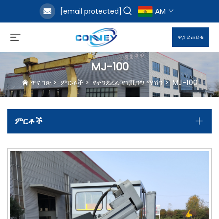
AM
[email protected]
ዋጋ ይጠይቁ
MJ-100
ዋና ገጽ
>
ምርቶች
>
የተንደረፈ የፒቪንግ ማሽን
>
MJ-100
ምርቶች