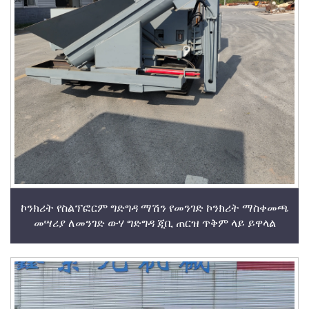
ኮንክሪት የስልፕፎርም ግድግዳ ማሽን የመንገድ ኮንክሪት ማስቀመጫ
መሣሪያ ለመንገድ ውሃ ግድግዳ ጂቢ ጠርዝ ጥቅም ላይ ይዋላል