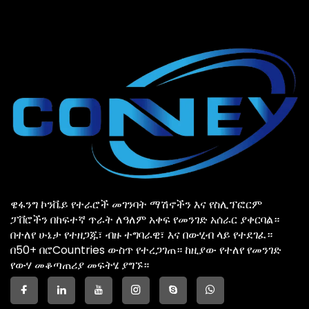
ዌፋንግ ኮንቬይ የተራሮች መገንባት ማሽኖችን እና የስሊፕፎርም
ፓቨሮችን በከፍተኛ ጥራት ለዓለም አቀፍ የመንገድ አሰራር ያቀርባል።
በተለየ ሁኔታ የተዘጋጁ፣ ብዙ ተግባራዊ፣ እና በውሂብ ላይ የተደገፈ።
በ50+ በሮCountries ውስጥ የተረጋገጠ። ከዚያው የተለየ የመንገድ
የውሃ መቆጣጠሪያ መፍትሄ ያግኙ።