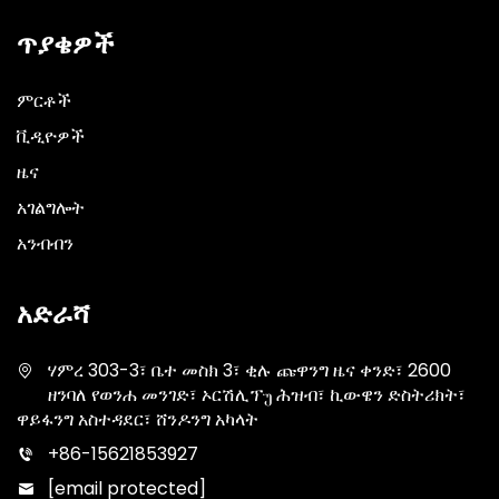
ጥያቄዎች
ምርቶች
ቪዲዮዎች
ዜና
አገልግሎት
አንብብን
አድራሻ
ሃምረ 303-3፣ ቤተ መስክ 3፣ ቂሉ ጩዋንግ ዜና ቀንድ፣ 2600
ዘንባለ የወንሐ መንገድ፣ ኦርሽሊፕუ ሕዝብ፣ ኪውዌን ድስትሪክት፣
ዋይፋንግ አስተዳደር፣ ሸንዶንግ አካላት
+86-15621853927
[email protected]