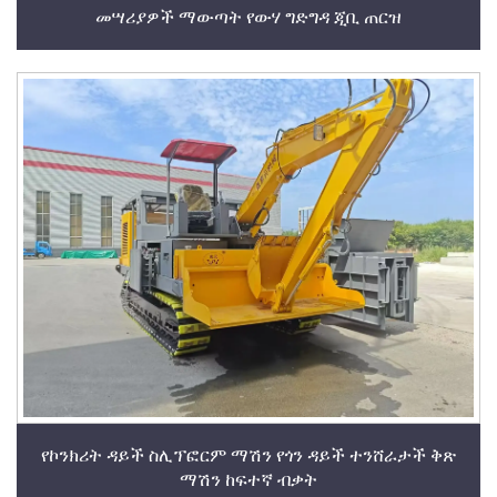
መሣሪያዎች ማውጣት የውሃ ግድግዳ ጂቢ ጠርዝ
የኮንክሪት ዳይች ስሊፕፎርም ማሽን የጎን ዳይች ተንሸራታች ቅጽ
ማሽን ከፍተኛ ብቃት