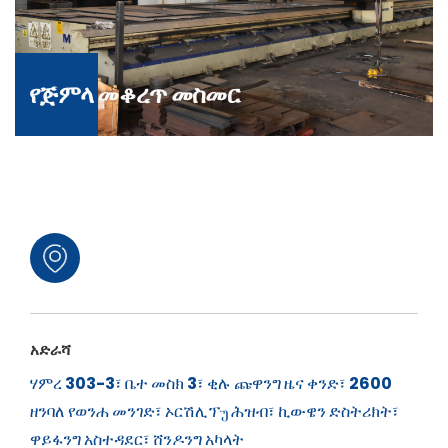
የጅምላ መቆረጥ መስመር
አድራሻ
ሃምረ 303-3፣ ቤተ መስክ 3፣ ቂሉ ጩዋንግ ዜና ቀንድ፣ 2600
ዘንባለ የወንሐ መንገድ፣ ኦርሽሊፕუ ሕዝብ፣ ኪውዌን ድስትሪክት፣
ዋይፋንግ አስተዳደር፣ ሸንዶንግ አካላት