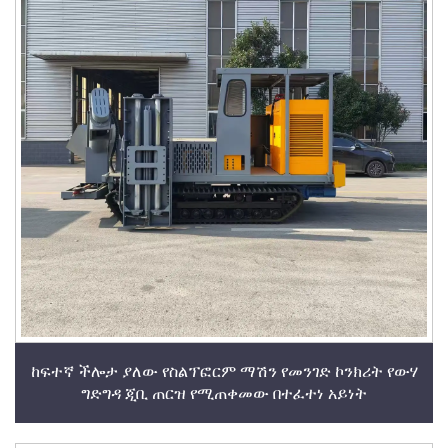
ከፍተኛ ችሎታ ያለው የስልፕፎርም ማሽን የመንገድ ኮንክሪት የውሃ
ግድግዳ ጂቢ ጠርዝ የሚጠቀመው በተፈተነ አይነት