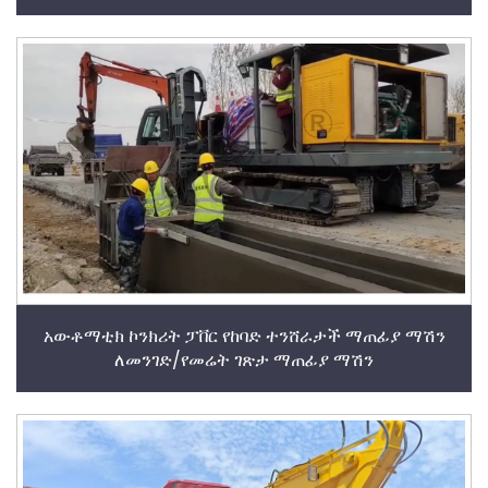
አውቶማቲክ ኮንክሪት ፓቨር የከባድ ተንሸራታች ማጠፊያ ማሽን
ለመንገድ/የመሬት ገጽታ ማጠፊያ ማሽን