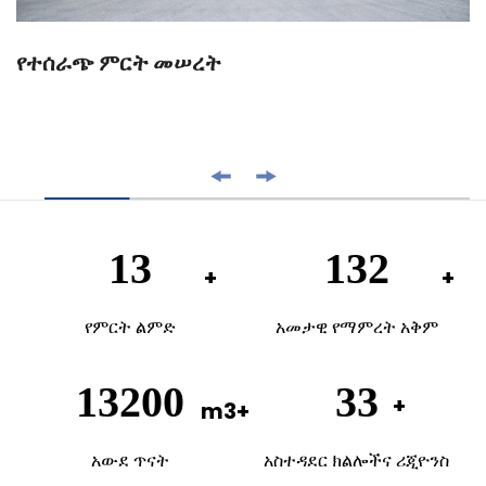
የተሰራጭ ምርት መሠረት
20
200
የምርት ልምድ
አመታዊ የማምረት አቅም
20000
50
አውደ ጥናት
አስተዳደር ክልሎችና ሪጂዮንስ