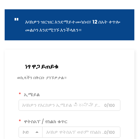
"
እባክዎን ዝርዝር እንደማይተመሳሰብ፣ 12 ሰአት ቀጥሎ
መልሶን እንደሚገኙ እንችላለን።
ነፃ ዋጋ ይጠይቁ
ወኪላችን በቅርቡ ያገኙዎታል።
ኢሜይል
0/100
ዋትስአፕ / የስልክ ቁጥር
ኮድ
0/100