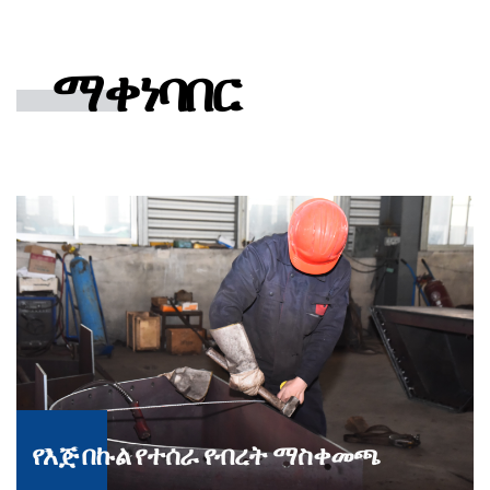
ማቀነባበር
የእጅ በኩል የተሰራ የብረት ማስቀመጫ