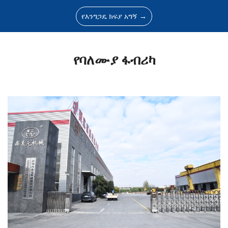
የእንግጋዴ ክፍያ አግኝ →
የባለሙያ ፋብሪካ