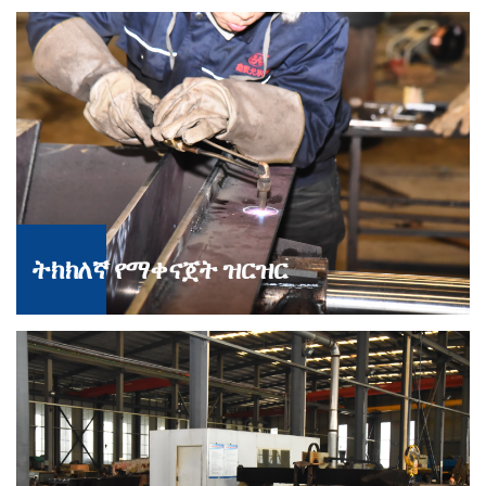
ትክክለኛ የማቀናጀት ዝርዝር