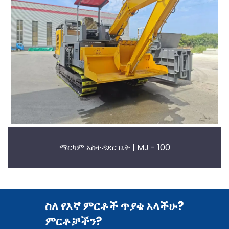
ማርካም አስተዳደር ቤት | MJ - 100
ስለ የእኛ ምርቶች ጥያቄ አላችሁ?
ምርቶቻችን?