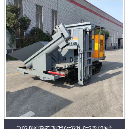
ማሽን የስልፕፎርም ግድግዳ ለመገንባት የመንገድ ኮንክሪት