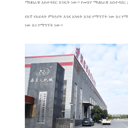
ማህበራዊ አስተዳደር እንዴት ነው። የመሄኖ ማህበራዊ አስተዳደር 
የእኛ የአፍላት ምክንያት እንደ አካላት እንደ የማግኘት ነው እና የ
ነው እና የማግኘት ነው።