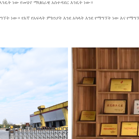
እንዴት ነው የመሄኖ ማህበራዊ አስተዳደር እንዴት ነው።
ማግኘት ነው። የእኛ የአፍላት ምክንያት እንደ አካላት እንደ የማግኘት ነው እና የማግ