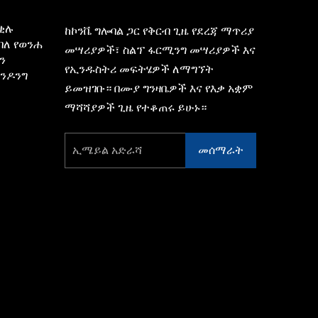
 ቂሉ
ከኮንቬ ግሎባል ጋር የቅርብ ጊዜ የደረጃ ማጥሪያ
ባለ የወንሐ
መሣሪያዎች፣ ስልፕ ፋርሚንግ መሣሪያዎች እና
ን
የኢንዱስትሪ መፍትሄዎች ለማግኘት
ሸንዶንግ
ይመዝገቡ። በሙያ ግንዛቤዎች እና የእቃ አቋም
ማሻሻያዎች ጊዜ የተቆጠሩ ይሁኑ።
መሰማራት