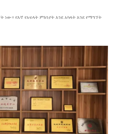
ኘት ነው። የእኛ የአፍላት ምክንያት እንደ አካላት እንደ የማግኘት