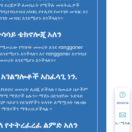
ለያዩ ደረጃዎች ለመስራት የሚችሉ መፍትሔዎች
ግዲህ የቤተሰብ አካባቢ የተለያዩ የመንገድ መንበር እና
ንገድ መንበር እንደሚሆኑ እንችላለን።
ተሳሳይ ቴክኖሎጂ አለን
የሚሠራው የግንቦት መሠረት እንደ የangganer
 እንደሚሆኑ እንችላለን እና የangganer እንግዲህ
 መሠረት እንደሚሆኑ እንችላለን።
 አገልግሎቶች አስፈላጊ ነን.
ህንድስና መሠረት ሊበጁ ይችላሉ። ከመሬት በታችም
ስማሚ ማሽኖች አሉን። ማሽኑ በደንበኛው ጉድጓድ
ብቻ ሳይሆን የደንበኞችን ፍላጎት ለማሟላት ባለብዙ
สอบถาม
ር ማሽኖችን ማቅረብ ይችላል ።
ላ የተትረፈረፈ ልምድ አለን
ኢ-ሜይል