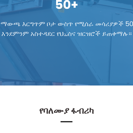
50+
 ማውጫ እርግጥም ቦታ ውስጥ የሚሰራ መሳሪያዎች 50 
እንደምንም አስተዳደር የህندስና ዝርዝሮች ይጠቀማሉ።
የባለሙያ ፋብሪካ