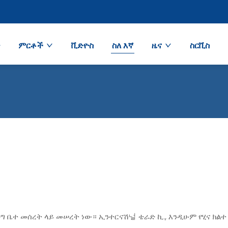
ጽ
ምርቶች
ቪድዮስ
ስለ እኛ
ዜና
ስርቪስ
ንግ ቤተ መሰረት ላይ መሠረት ነው። ኢንተርናሽ널 ቴራድ ኪ., እንዲሁም የሂና ክል