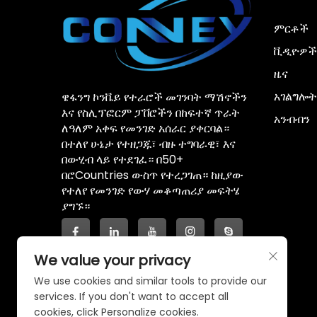
ምርቶች
ቪዲዮዎች
ዜና
አገልግሎት
ዌፋንግ ኮንቬይ የተራሮች መገንባት ማሽኖችን
እና የስሊፕፎርም ፓቨሮችን በከፍተኛ ጥራት
አንብብን
ለዓለም አቀፍ የመንገድ አሰራር ያቀርባል።
በተለየ ሁኔታ የተዘጋጁ፣ ብዙ ተግባራዊ፣ እና
በውሂብ ላይ የተደገፈ። በ50+
በሮCountries ውስጥ የተረጋገጠ። ከዚያው
የተለየ የመንገድ የውሃ መቆጣጠሪያ መፍትሄ
ያግኙ።
We value your privacy
We use cookies and similar tools to provide our
services. If you don't want to accept all
cookies, click Personalize cookies.