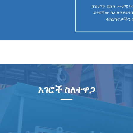
ከሽያጭ በኋላ ሙያዊ የ
ደንበኛው ከፈለገ የደ
ቴክኒሻኖቻችን 
አገሮች ስለተዋጋ