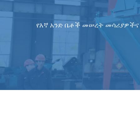
መተዋል፣
የእኛ አንድ ቤቶች መሠረት መሳሪያዎችና