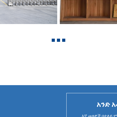
አንድ 
እኛ መጻዎች በተለይ 