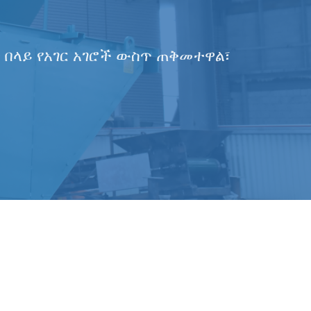
በላይ የአገር አገሮች ውስጥ ጠቅመተዋል፣