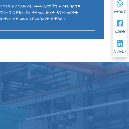
መጫኛ እና የአሠራር መመሪያዎችን እናቀርባለን።
ዋትስአፕ
ንበኛው ፕሮጀክት በተቀላጠፈ ሁኔታ እንዲጠናቀቅ
በቦታው ላይ መመሪያ መስጠት ይችላሉ።
ፌስቡክ
ሊንክዲን