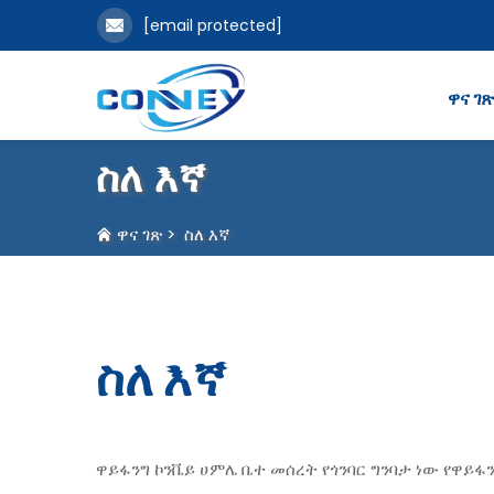
[email protected]
ዋና ገ
ስለ እኛ
ዋና ገጽ
>
ስለ እኛ
ስለ እኛ
ዋይፋንግ ኮንቬይ ሀምሌ ቤተ መሰረት የጎንባር ግንባታ ነው የዋይፋ