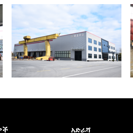
ዎች
አድራሻ