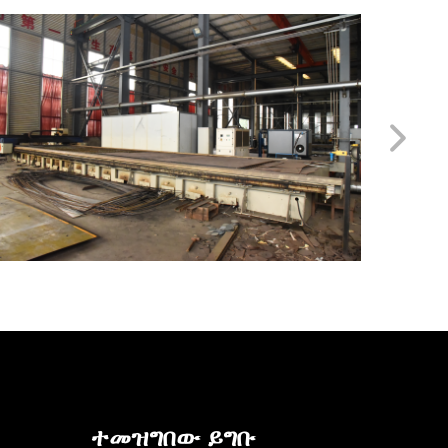
ተመዝግበው ይግቡ