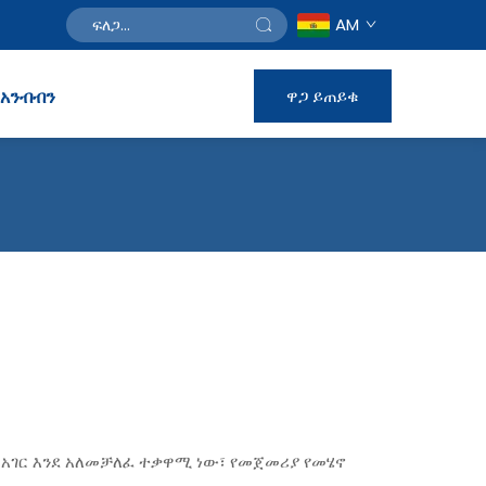
AM
አንብብን
ዋጋ ይጠይቁ
ተ አገር እንደ አለመቻለፈ ተቃዋሚ ነው፣ የመጀመሪያ የመሄኖ