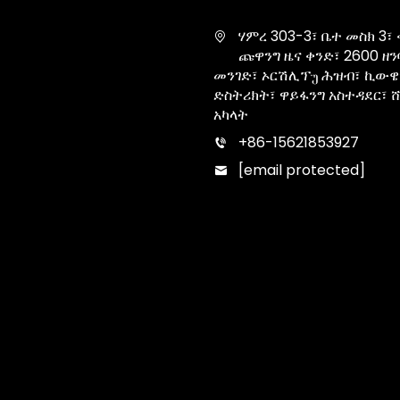
ሃምረ 303-3፣ ቤተ መስክ 3፣
ጩዋንግ ዜና ቀንድ፣ 2600 ዘን
መንገድ፣ ኦርሽሊፕუ ሕዝብ፣ ኪውዌ
ድስትሪክት፣ ዋይፋንግ አስተዳደር፣ 
አካላት
+86-15621853927
[email protected]