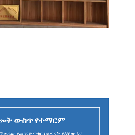
አመት ውስጥ የተማርም
የሚሠራው የመንገድ ጥቁር ስልጣናት ያላቸው እና