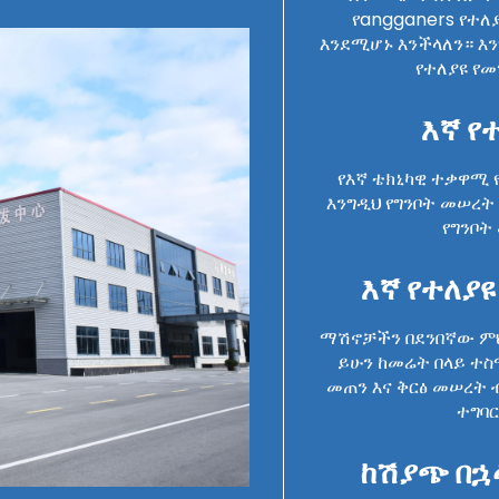
የangganers የተ
እንደሚሆኑ እንችላለን። እን
የተለያዩ የመ
እኛ የ
የእኛ ቴክኒካዊ ተቃዋሚ 
እንግዲህ የግንቦት መሠረት
የግንቦት
እኛ የተለያዩ
ማሽኖቻችን በደንበኛው ም
ይሁን ከመሬት በላይ ተ
መጠን እና ቅርፅ መሠረት 
ተግባ
ከሽያጭ በኋ