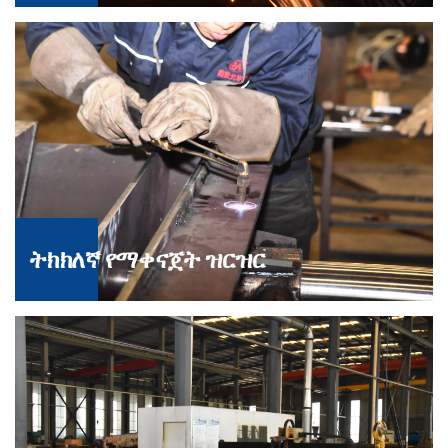
ትክክለኛ የማቀናጀት ዝርዝር