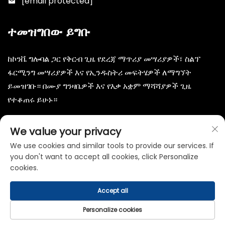
[email protected]
ተመዝግበው ይግቡ
ከኮንቬ ግሎባል ጋር የቅርብ ጊዜ የደረጃ ማጥሪያ መሣሪያዎች፣ ስልፕ
ፋርሚንግ መሣሪያዎች እና የኢንዱስትሪ መፍትሄዎች ለማግኘት
ይመዝገቡ። በሙያ ግንዛቤዎች እና የእቃ አቋም ማሻሻያዎች ጊዜ
የተቆጠሩ ይሁኑ።
መሰማራት
We value your privacy
We use cookies and similar tools to provide our services. If
you don't want to accept all cookies, click Personalize
cookies.
Accept all
የተጠቁመ ነገር © ወይፋንግ ታምህርት ቤተሰብ, ለimited. -
የግል የሆነነት
መመሪያ
Personalize cookies