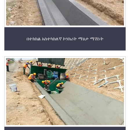
በተክክል አስተካክለኛ ኮንክሪት ማዕታ ማሽነት