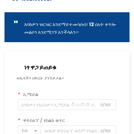
"
እባክዎን ዝርዝር እንደማይተመሳሰብ፣ 12 ሰአት ቀጥሎ
መልሶን እንደሚገኙ እንችላለን።
ነፃ ዋጋ ይጠይቁ
ወኪላችን በቅርቡ ያገኙዎታል።
ኢሜይል
0/100
ዋትስአፕ / የስልክ ቁጥር
ኮድ
0/100