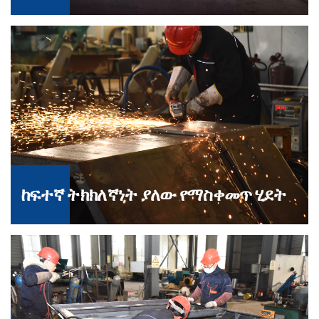
ከፍተኛ ትክክለኛነት ያለው የማስቀመጥ ሂደት