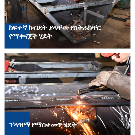
ከፍተኛ ክብደት ያላቸው የስትራክቸር
የማቀናጀት ሂደት
ፕላዝማ የማስቀመጥ ሂደት