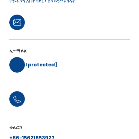
ዋይፋንግ አስተዳደር፣ ሸንዶንግ አካላት
ኢ-ሜይል
[email protected]
ቴሌፎን
+86-15621853927