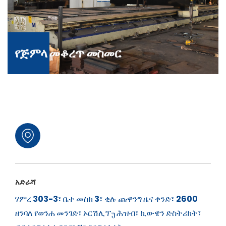
የጅምላ መቆረጥ መስመር
አድራሻ
ሃምረ 303-3፣ ቤተ መስክ 3፣ ቂሉ ጩዋንግ ዜና ቀንድ፣ 2600
ዘንባለ የወንሐ መንገድ፣ ኦርሽሊፕუ ሕዝብ፣ ኪውዌን ድስትሪክት፣