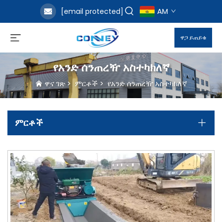
AM
[email protected]
ዋጋ ይጠይቁ
የአንድ ሰንጠረዥ አስተካክለኛ
ዋና ገጽ
>
ምርቶች
>
የአንድ ሰንጠረዥ አስተካክለኛ
ምርቶች