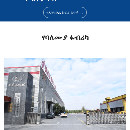
የእንግጋዴ ክፍያ አግኝ →
የባለሙያ ፋብሪካ