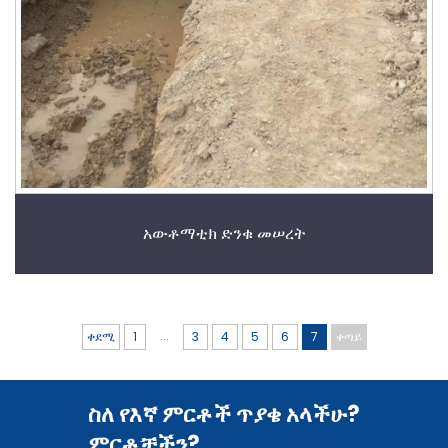
አውቶማቲክ ድንቁ መሠረት
...
ቀደሚ
1
3
4
5
6
7
ቀጣይ
ስለ የእኛ ምርቶች ጥያቄ አላችሁ?
ምርቶቻችን?