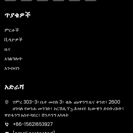
ጥያቄዎች
ምርቶች
ቪዲዮዎች
ዜና
አገልግሎት
አንብብን
አድራሻ
ሃምረ 303-3፣ ቤተ መስክ 3፣ ቂሉ ጩዋንግ ዜና ቀንድ፣ 2600
ዘንባለ የወንሐ መንገድ፣ ኦርሽሊፕუ ሕዝብ፣ ኪውዌን ድስትሪክት፣
ዋይፋንግ አስተዳደር፣ ሸንዶንግ አካላት
+86-15621853927