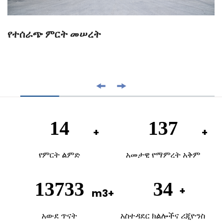
የተሰራጭ ምርት መሠረት
20
200
የምርት ልምድ
አመታዊ የማምረት አቅም
20000
50
አውደ ጥናት
አስተዳደር ክልሎችና ሪጂዮንስ