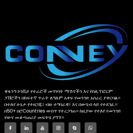
ዌፋንግ ኮንቬይ የተራሮች መገንባት ማሽኖችን እና የስሊፕፎርም
ፓቨሮችን በከፍተኛ ጥራት ለዓለም አቀፍ የመንገድ አሰራር ያቀርባል።
በተለየ ሁኔታ የተዘጋጁ፣ ብዙ ተግባራዊ፣ እና በውሂብ ላይ የተደገፈ።
በ50+ በሮCountries ውስጥ የተረጋገጠ። ከዚያው የተለየ የመንገድ
የውሃ መቆጣጠሪያ መፍትሄ ያግኙ።