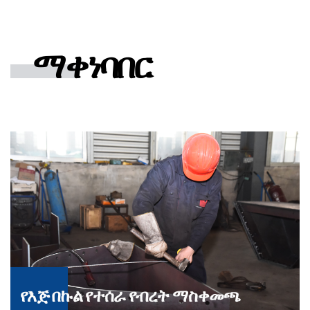
ማቀነባበር
የእጅ በኩል የተሰራ የብረት ማስቀመጫ