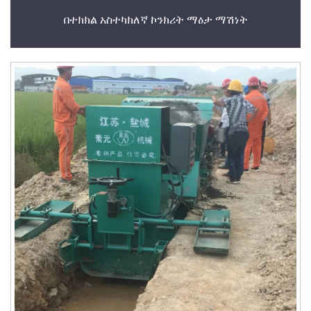
በተክክል አስተካክለኛ ኮንክሪት ማዕታ ማሽነት