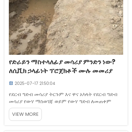
የድራይን ማስተላለፊያ መሳሪያ ምንድን ነው?
ለሲቪክ ኃላፊነት ፕሮጀክቶች ሙሉ መመሪያ
2025-07-17 21:50:04
የደርብ ግድብ መሳሪያ ትርጉም እና ዋና አካላት የደርብ ግድብ
መሳሪያ የውሃ ማስወገጃ ወይም የውሃ ግድብ ለመጠቀም
የሚገለበጥ ወይም የውሃ የማይገልበጥ ግድብ ለመጠቀም
VIEW MORE
የሚያውቶማት ሂደት ለመሰራት የሚያገለግል የኮንስትራክሽን
መሳሪያ አይነት ነው።