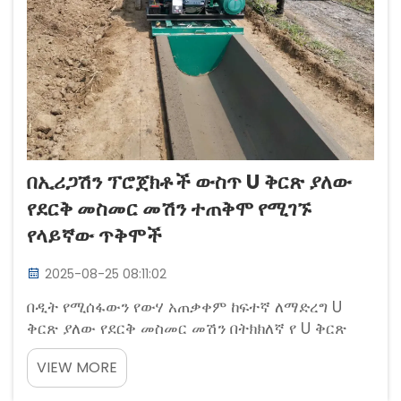
በኢሪጋሽን ፕሮጀክቶች ውስጥ U ቅርጽ ያለው
የደርቅ መስመር መሽን ተጠቅሞ የሚገኙ
የላይኛው ጥቅሞች
2025-08-25 08:11:02
በዲት የሚሰፋውን የውሃ አጠቃቀም ከፍተኛ ለማድረግ U
ቅርጽ ያለው የደርቅ መስመር መሽን በትክክለኛ የ U ቅርጽ
መስመሮች የሚከሰተውን የውሃ ክፍያ ማ rid rid የ USDA በ
VIEW MORE
2023 የተሰጠው ጥናት የሚያሳየው የ U ቅርጽ የደርቅ
መስመሮች በተመሳሳይ ሁኔታ ውስጥ የውሃ መጥፋትን በ 90