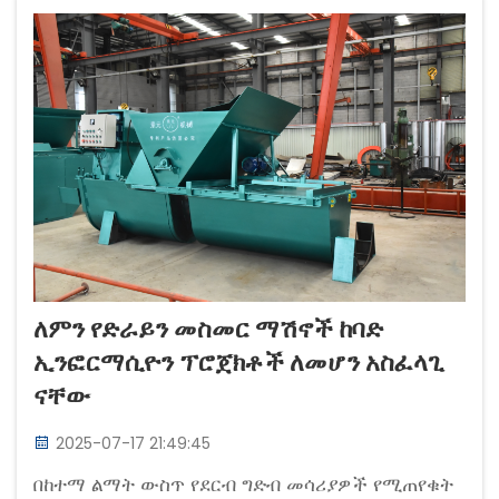
ለምን የድራይን መስመር ማሽኖች ከባድ
ኢንፎርማሲዮን ፕሮጀክቶች ለመሆን አስፈላጊ
ናቸው
2025-07-17 21:49:45
በከተማ ልማት ውስጥ የደርብ ግድብ መሳሪያዎች የሚጠየቁት