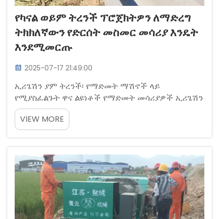
የካናል ወይም ትረንች ፕሮጀክትዎን ለማድረግ
ትክክለኛውን የድርሰት መስመር መሳሪያ እንዴት
እንደሚመርጡ
2025-07-17 21:49:00
ኢሪጌሽን ያም ትረንች፡ የማድመት ማሽኖች ላይ
የሚያስፈልጉት ዋና ልዩነቶች የማድመት መሳሪያዎች ኢሪጌሽን
ወይም ትረንች ላይ እየሰሩ ከሆነ መምረጥ አለባቸው፣
VIEW MORE
ምክንያቱም የአሠራር ዝርዝሮቹ በጣም የተለያዩ ናቸው፡
“ትረንች” በተለይ በአጠቃላይ ብቻ ነው ... የሚጠቀሙት