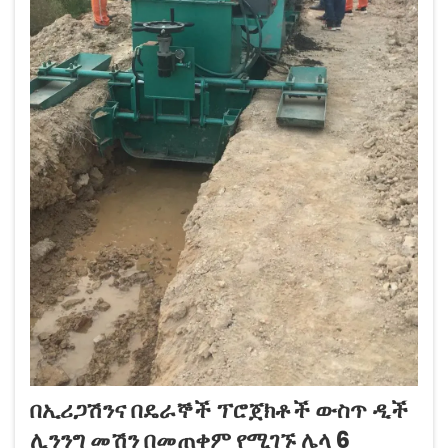
በኢሪጋሽንና በዴራኞች ፕሮጀክቶች ውስጥ ዲች
ሊንንግ መሽን በመጠቀም የሚገኙ ሌላ 6