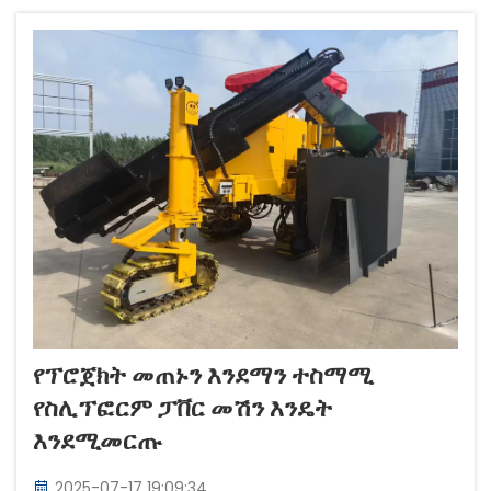
የፕሮጀክት መጠኑን እንደማን ተስማሚ
የስሊፕፎርም ፓቨር መሽን እንዴት
እንደሚመርጡ
2025-07-17 19:09:34