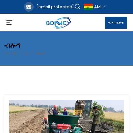
AM
[email protected]
ዋጋ ይጠይቁ
ብሎግ
ዋና ገጽ
/
ዜና
/
ብሎግ