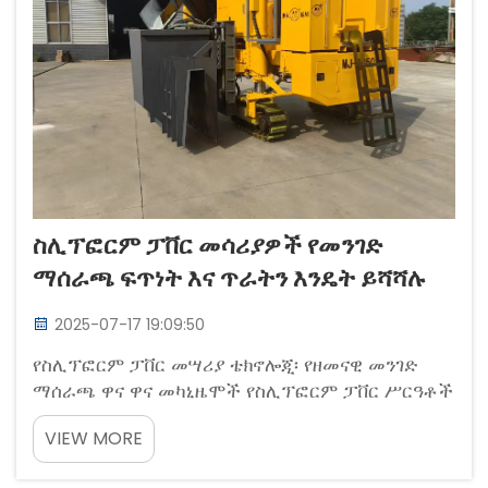
ስሊፕፎርም ፓቨር መሳሪያዎች የመንገድ
ማሰራጫ ፍጥነት እና ጥራትን እንዴት ይሻሻሉ
2025-07-17 19:09:50
የስሊፕፎርም ፓቨር መሣሪያ ቴክኖሎጂ፡ የዘመናዊ መንገድ
ማሰራጫ ዋና ዋና መካኒዜሞች የስሊፕፎርም ፓቨር ሥርዓቶች
በራስን የሚቆጣጠሩ ሂደቶች ጋር የመንገድ ማሰራጫን
VIEW MORE
አስተካክለዋል ሲል የ400-600 ሊኒያር ሜትር የተቀናጀ
የመንገድ ጠርዝ ያቀርቡታል...