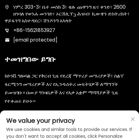
ሃምረ 303-3፣ ቤተ መስክ 3፣ ቂሉ ጩዋንግ ዜና ቀንድ፣ 2600
ዘንባለ የወንሐ መንገድ፣ ኦርሽሊፕუ ሕዝብ፣ ኪውዌን ድስትሪክት፣
ዋይፋንግ አስተዳደር፣ ሸንዶንግ አካላት
+86-15621853927
[email protected]
ተመዝግበው ይግቡ
ከኮንቬ ግሎባል ጋር የቅርብ ጊዜ የደረጃ ማጥሪያ መሣሪያዎች፣ ስልፕ
ፋርሚንግ መሣሪያዎች እና የኢንዱስትሪ መፍትሄዎች ለማግኘት
ይመዝገቡ። በሙያ ግንዛቤዎች እና የእቃ አቋም ማሻሻያዎች ጊዜ
የተቆጠሩ ይሁኑ።
መሰማራት
We value your privacy
We use cookies and similar tools to provide our services. If
you don't want to accept all cookies, click Personalize