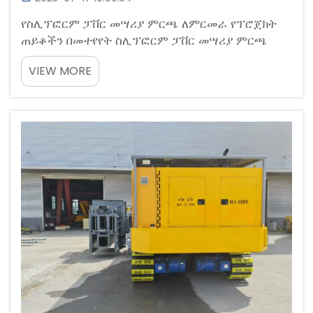
የስሊፕፎርም ፓቨር መሣሪያ ምርጫ ለምርመራ የፕሮጀክት
ጠይቆችን በመተየየት ስሊፕፎርም ፓቨር መሣሪያ ምርጫ
በፕሮጀክቱ በተሳካ manner መተየየት ይጀምራል።
VIEW MORE
የሚፈለገው የኮንክሪት መጠን ለመስራት የሚያስፈልገውን
የማምረት አቅም ይዟል- በጣም ቀላል የሆነ ማዞሪያ...