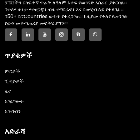
ፓቨሮችን በከፍተኛ ጥራት ለዓለም አቀፍ የመንገድ አሰራር ያቀርባል።
በተለየ ሁኔታ የተዘጋጁ፣ ብዙ ተግባራዊ፣ እና በውሂብ ላይ የተደገፈ።
በ50+ በሮCountries ውስጥ የተረጋገጠ። ከዚያው የተለየ የመንገድ
የውሃ መቆጣጠሪያ መፍትሄ ያግኙ።
ጥያቄዎች
ምርቶች
ቪዲዮዎች
ዜና
አገልግሎት
አንብብን
አድራሻ