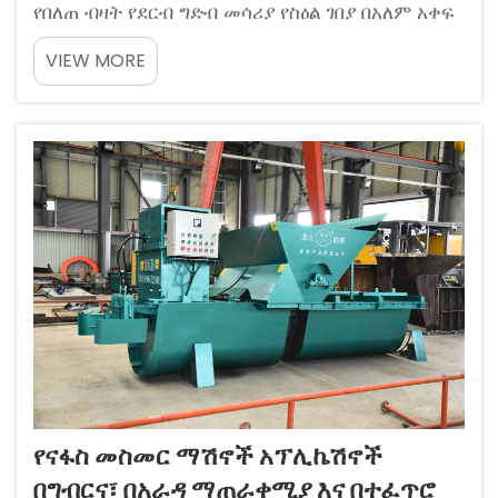
የበለጠ ብዛት የደርብ ግድብ መሳሪያ የስዕል ገበያ በአለም አቀፍ
ሁኔታ ላይ በአሁኑ ጊዜ የከተማ አፈራረጃ ቁጥር በመጨመር
VIEW MORE
ምክንያት በመንደር ወለድ የመሬት ገጽ እና የምድር ግራዎች
በመቀየር ምክንያት በመንደር ወለድ የሚሰራ ነው።
የናፋስ መስመር ማሽኖች አፕሊኬሽኖች
በግብርና፣ በአራዳ ማጠራቀሚያ እና በተፈጥሮ