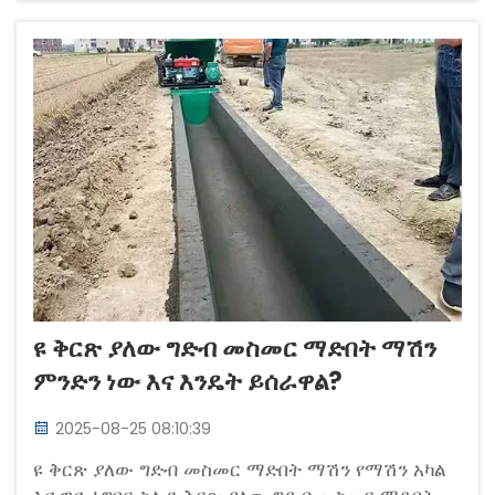
በመቶ ያቀንሳል ግንባታ...
ዩ ቅርጽ ያለው ግድብ መስመር ማድበት ማሽን
ምንድን ነው እና እንዴት ይሰራዋል?
2025-08-25 08:10:39
ዩ ቅርጽ ያለው ግድብ መስመር ማድበት ማሽን የማሽን አካል