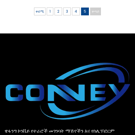
ቀደሚ
1
2
3
4
5
ቀጣይ
ዌፋንግ ኮንቬይ የተራሮች መገንባት ማሽኖችን እና የስሊፕፎርም