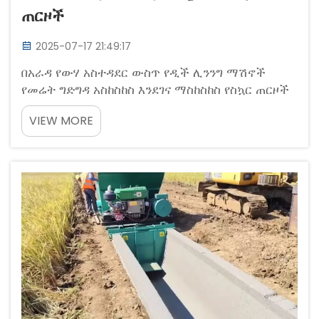
ጠርዞች
2025-07-17 21:49:17
በአራዳ የውሃ አስተዳደር ውስጥ የዲች ሊንንግ ማሽኖች
የመሬት ግድግዳ አስከስከስ እንደገና ማስከስከስ የስኳር ጠርዞች
የማይተርሙ የውሃ ቧንቧዎችን ወደ ዲች ውስጥ ያስገባሉ
VIEW MORE
ይህም የውሃ ፍሰት ወቅት የመሬት አገልግሎትን ይከላከላል።
እነዚህ የማይተርሙ የውሃ ፍሰት ፍጥነቶችን ይቋቋማሉ...