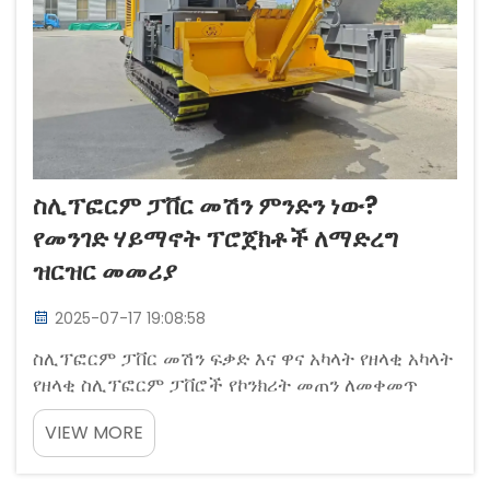
በደቂቃው ማሽን ሲሰራ በደቂቃው ማሽን ሲሰራ በደቂቃው
ማሽን ሲሰራ በደቂቃው ማሽን ሲሰራ በ......
ስሊፕፎርም ፓቨር መሽን ምንድን ነው?
የመንገድ ሃይማኖት ፕሮጀክቶች ለማድረግ
ዝርዝር መመሪያ
2025-07-17 19:08:58
ስሊፕፎርም ፓቨር መሽን ፍቃድ እና ዋና አካላት የዘላቂ አካላት
የዘላቂ ስሊፕፎርም ፓቨሮች የኮንክሪት መጠን ለመቀመጥ
ለተለያዩ ሙያዎች የተሰሩ ምህንድስናዊ ሥርዓቶችን ያካተቱ።
VIEW MORE
ዋና የመዋቅር አካላት ይካተቱ፡ የቀይ መስመር...