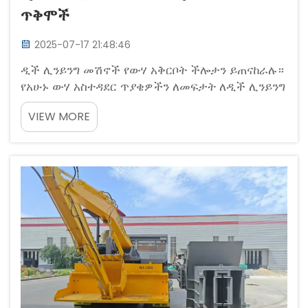
ጥቅሞች
2025-07-17 21:48:46
ዲች ሊንይንግ መሽኖች የውሃ አቅርቦት ችሎታን ይጠናከራሉ።
የአሁኑ ውሃ አስተዳደር ጥያቄዎችን ለመፍታት ለዲች ሊንይንግ
መሽኖች በመመስረት ላይ የሚገኝ የዘርአ አግሪከችር በከፍተኛ
VIEW MORE
ሁኔታ ላይ ተመርቷል። እነዚህ የተለዩ መሽኖች የኢሪጋሽን
ቻናሎች ላይ የመቆሚያ ሊኖችን ይተግባባሉ፣ ይህም...