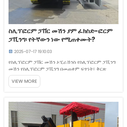
ስሊፕፎርም ፓቨር መሽን ያም ፈክስድ-ፎርም
ፓቪንግ፡ የትኛውን ነው የሚጠቀሙት?
2025-07-17 19:10:03
የስሊፕፎርም ፓቨር መሽን ኦፒራሽንስ የስሊፕፎርም ፓቪንግ
መሽን የስሊፕፎርም ፓቪንግ በመጠቀም ፍጥነት፣ ቅርጽ
ለማድረግ እና የፒ.ሲ.ሲ. ክብደትን ለመጨመር ቅጽ በተከታታይ
VIEW MORE
የሚጎዳውን ፓቪንግ ሂደት እንደ መንገድ ይገለጻል።