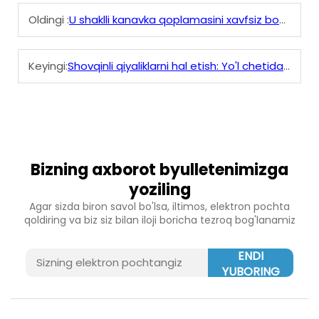
Oldingi :
U shaklli kanavka qoplamasini xavfsiz boshqarish bo'yicha qadamli ko'rsatma
Keyingi:
Shovqinli qiyaliklarni hal etish: Yo'l chetidagi suv tushirishda V- shaklli kanal qoplamasining qo'llanilishi
Bizning axborot byulletenimizga
yoziling
Agar sizda biron savol bo'lsa, iltimos, elektron pochta
qoldiring va biz siz bilan iloji boricha tezroq bog'lanamiz
ENDI
YUBORING