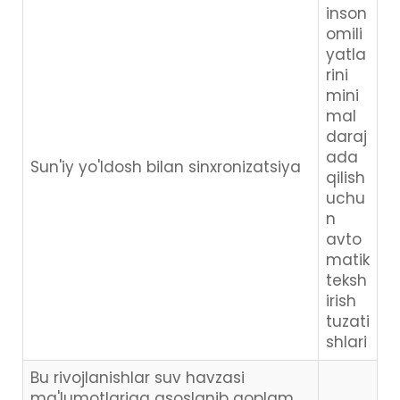
inson
omili
yatla
rini
mini
mal
daraj
ada
Sun'iy yo'ldosh bilan sinxronizatsiya
qilish
uchu
n
avto
matik
teksh
irish
tuzati
shlari
Bu rivojlanishlar suv havzasi
ma'lumotlariga asoslanib qoplam