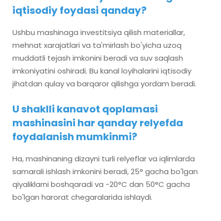
iqtisodiy foydasi qanday?
Ushbu mashinaga investitsiya qilish materiallar,
mehnat xarajatlari va ta'mirlash bo'yicha uzoq
muddatli tejash imkonini beradi va suv saqlash
imkoniyatini oshiradi. Bu kanal loyihalarini iqtisodiy
jihatdan qulay va barqaror qilishga yordam beradi.
U shaklli kanavot qoplamasi
mashinasini har qanday relyefda
foydalanish mumkinmi?
Ha, mashinaning dizayni turli relyeflar va iqlimlarda
samarali ishlash imkonini beradi, 25° gacha bo'lgan
qiyaliklarni boshqaradi va -20°C dan 50°C gacha
bo'lgan harorat chegaralarida ishlaydi.