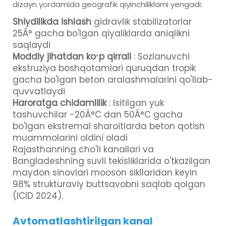
dizayn yordamida geografik qiyinchiliklarni yengadi:
Shiydilikda ishlash
gidravlik stabilizatorlar
25Â° gacha bo'lgan qiyaliklarda aniqlikni
saqlaydi
Moddiy jihatdan koʻp qirrali
: Sozlanuvchi
ekstruziya boshqotamlari quruqdan tropik
gacha bo'lgan beton aralashmalarini qo'llab-
quvvatlaydi
Haroratga chidamlilik
: Isitilgan yuk
tashuvchilar -20Â°C dan 50Â°C gacha
bo'lgan ekstremal sharoitlarda beton qotish
muammolarini oldini oladi
Rajasthanning cho'li kanallari va
Bangladeshning suvli tekisliklarida o'tkazilgan
maydon sinovlari mooson sikllaridan keyin
98% strukturaviy buttsavobni saqlab qolgan
(ICID 2024).
Avtomatlashtirilgan kanal