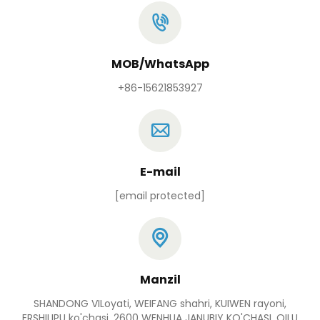
MOB/WhatsApp
+86-15621853927
E-mail
[email protected]
Manzil
SHANDONG VILoyati, WEIFANG shahri, KUIWEN rayoni,
ERSHILIPU ko'chasi, 2600 WENHUA JANUBIY KO'CHASI, QILU