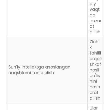
qiy
vaqt
da
nazor
at
qilish
Zichli
k
tahlili
orqali
shkaf
Sun'iy intellektga asoslangan
hosil
naqshlarni tanib olish
bo'lis
hini
bash
orat
qilish
Ular