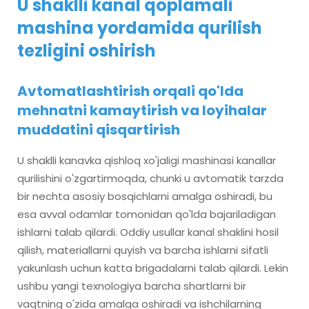
U shaklli kanal qoplamali
mashina yordamida qurilish
tezligini oshirish
Avtomatlashtirish orqali qo'lda
mehnatni kamaytirish va loyihalar
muddatini qisqartirish
U shaklli kanavka qishloq xo'jaligi mashinasi kanallar
qurilishini o'zgartirmoqda, chunki u avtomatik tarzda
bir nechta asosiy bosqichlarni amalga oshiradi, bu
esa avval odamlar tomonidan qo'lda bajariladigan
ishlarni talab qilardi. Oddiy usullar kanal shaklini hosil
qilish, materiallarni quyish va barcha ishlarni sifatli
yakunlash uchun katta brigadalarni talab qilardi. Lekin
ushbu yangi texnologiya barcha shartlarni bir
vaqtning o'zida amalga oshiradi va ishchilarning