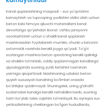
kamaytiriladi
Kanal qoplanishining maqsadi - suv yo'qotishni
kamaytirish va tuproqning yuvilishini oldini olish uchun
beton kabi himoya qiluvchi materiallarni kanal
devorlariga qo'yishdan iborat. Ushbu jarayonni
osonlashtirish uchun U shaklli kanal qoplanish
mashinasidan foydalanish mumkin, chunki u betonni
avtomatik ravishda kerakli joyga qo'yadi. To'g'ri
sozlangan mashina beton qavatning kerakli qalinligi
va shaklini ta'minlab, oddiy qoplanmagan kanallarga
qiyoslaganda suvning yutib ketishini taxminan
yarmiga qisqartiradi. Mashinaning uzluksiz beton
quyish xususiyati kanalning bo'limlari orasida
bo'shliqlar qoldirmaydi. Shuningdek, uning g'idrolift
sozlamalari kanalga kerakli nishablikni berib, suvning
tizim bo'ylab tekis oqishini ta'minlaydi. Bu ayniqsa suv
yetkazilishining cheklangan bo'lgan hududlarda,