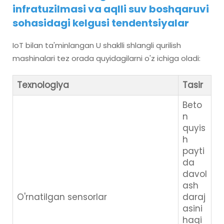
infratuzilmasi va aqlli suv boshqaruvi
sohasidagi kelgusi tendentsiyalar
IoT bilan ta'minlangan U shaklli shlangli qurilish
mashinalari tez orada quyidagilarni o'z ichiga oladi:
Texnologiya
Tasir
Beto
n
quyis
h
payti
da
davol
ash
O'rnatilgan sensorlar
daraj
asini
haqi