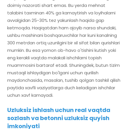
doimiy nazorati shart emas. Bu yerda mehnat
talabini taxminan 40% ga kamaytirish va loyihalarni
avvalgidan 25-30% tez yakunlash haqida gap
ketmoqda. Haqiqatdan ham ajoyib narsa shundaki,
ushbu mashinani boshqaruvchilar har kuni kanalning
300 metrdan ortiq uzunligini bir xil sifat bilan qurishlari
mumkin. Bu esa yomon ob-havo o'tishini kutish yoki
eng kerakli vaqtda malakali ishchilarni topish
muammosini bartaraf etadi. Shuningdek, butun tizim
mustaqil ishlaydigan bo'lgani uchun qurilish
maydonchasida, masalan, tushib qolgan tashkil qilish
paytida xavfli vaziyatlarga duch keladigan ishchilar
uchun xavf kamayadi.
Uzluksiz ishlash uchun real vaqtda
sozlash va betonni uzluksiz quyish
imkoniyati