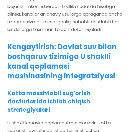
bajarish imkonini beradi. 15 yillik mudatda hisobga
olinsa, kanallar an'anaviy usullarga qaraganda ancha
uzoqroq xizmat ko'rsatganligi sababli, dastlabki har
bir dollarga taxminan to'qqiz dollar tejaladi.
Kengaytirish: Davlat suv bilan
boshqaruv tizimiga U shaklli
kanal qoplamasi
mashinasining integratsiyasi
Katta masshtabli sug'orish
dasturlarida ishlab chiqish
strategiyalari
U shaklli kanavka qoplamasi mashinalarini katta
sug'orish loyihalarida ishga tushirish uchun