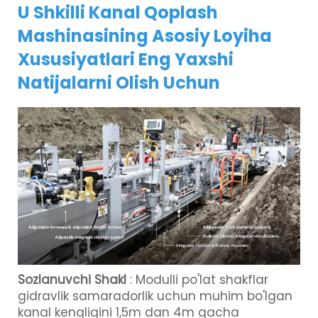
U Shkilli Kanal Qoplash
Mashinasining Asosiy Loyiha
Xususiyatlari Eng Yaxshi
Natijalarni Olish Uchun
Sozlanuvchi Shakl
: Modulli po'lat shakflar
gidravlik samaradorlik uchun muhim bo'lgan
kanal kengligini 1,5m dan 4m gacha