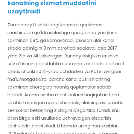
kanalning xizmat muddatini
uzaytiradi
Zamonaviy U shaklidagi kanavka qoplamasi
mashinalari qo'lda ishlashga qaraganda yariqlarni
taxminan 58% ga kamaytiradi, asosan ular kanal
sirtida qalinligini 3 mm atrofida saqlaydi, deb 2017-
yilda Zia va Ali tekshirgan. Bunday aniqlikka erishish
suv o'tishning dastlabki muammo zonalarini bartaraf
qiladi, chunki 2014-yilda Uchdadiya va Patel aytgani
ma'lumotga ko'ra, barcha kanal buzilishlarining
taxminan choragida noaniq qoplamalar sabab
bo'ladi. Ammo ushbu mashinalarni haqiqatan ham
ajratib turadigan narsa shundaki, ularning avtomatik
sensorlari betonning zichligini o'zgartirib turadi, shu
bilan birga eski usullarda uchraydigan qisqarish
teshiklarini oldini oladi. Li hamda uning hamkasblari
2021-yilgi o'z tadqiqotida aniqroganidek, an'anaviy