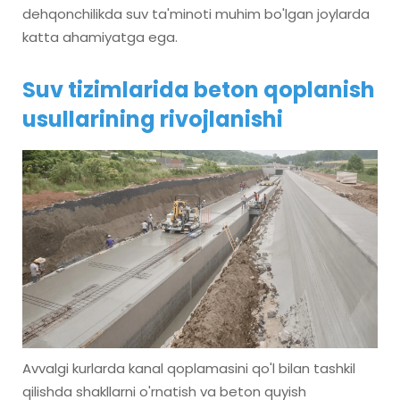
dehqonchilikda suv ta'minoti muhim bo'lgan joylarda
katta ahamiyatga ega.
Suv tizimlarida beton qoplanish
usullarining rivojlanishi
Avvalgi kurlarda kanal qoplamasini qo'l bilan tashkil
qilishda shakllarni o'rnatish va beton quyish