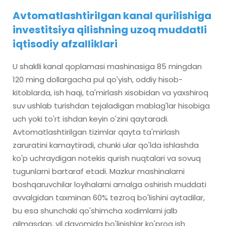
Avtomatlashtirilgan kanal qurilishiga
investitsiya qilishning uzoq muddatli
iqtisodiy afzalliklari
U shaklli kanal qoplamasi mashinasiga 85 mingdan
120 ming dollargacha pul qo'yish, oddiy hisob-
kitoblarda, ish haqi, ta'mirlash xisobidan va yaxshiroq
suv ushlab turishdan tejaladigan mablag'lar hisobiga
uch yoki to'rt ishdan keyin o'zini qaytaradi.
Avtomatlashtirilgan tizimlar qayta ta'mirlash
zaruratini kamaytiradi, chunki ular qo'lda ishlashda
ko'p uchraydigan notekis qurish nuqtalari va sovuq
tugunlarni bartaraf etadi. Mazkur mashinalarni
boshqaruvchilar loyihalarni amalga oshirish muddati
avvalgidan taxminan 60% tezroq bo'lishini aytadilar,
bu esa shunchaki qo'shimcha xodimlarni jalb
qilmasdan, yil davomida bo'linishlar ko'proq ish