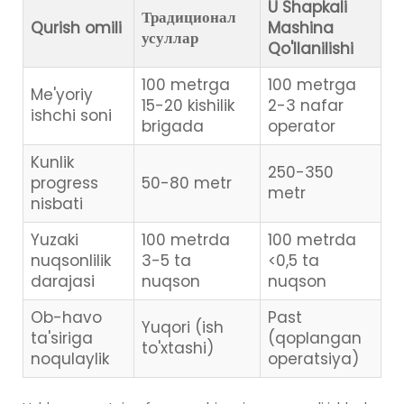
U Shapkali
Традиционал
Qurish omili
Mashina
усуллар
Qo'llanilishi
100 metrga
100 metrga
Me'yoriy
15-20 kishilik
2-3 nafar
ishchi soni
brigada
operator
Kunlik
250-350
progress
50-80 metr
metr
nisbati
Yuzaki
100 metrda
100 metrda
nuqsonlilik
3-5 ta
<0,5 ta
darajasi
nuqson
nuqson
Ob-havo
Past
Yuqori (ish
ta'siriga
(qoplangan
to'xtashi)
noqulaylik
operatsiya)