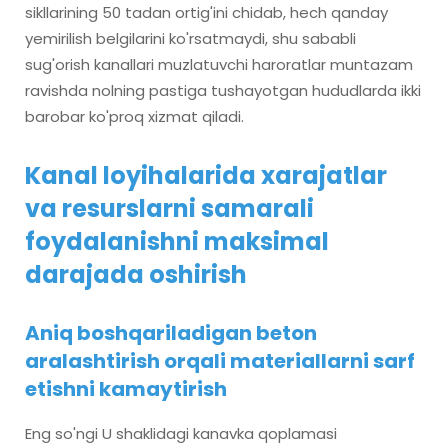
sikllarining 50 tadan ortig'ini chidab, hech qanday
yemirilish belgilarini ko'rsatmaydi, shu sababli
sug'orish kanallari muzlatuvchi haroratlar muntazam
ravishda nolning pastiga tushayotgan hududlarda ikki
barobar ko'proq xizmat qiladi.
Kanal loyihalarida xarajatlar
va resurslarni samarali
foydalanishni maksimal
darajada oshirish
Aniq boshqariladigan beton
aralashtirish orqali materiallarni sarf
etishni kamaytirish
Eng so'ngi U shaklidagi kanavka qoplamasi