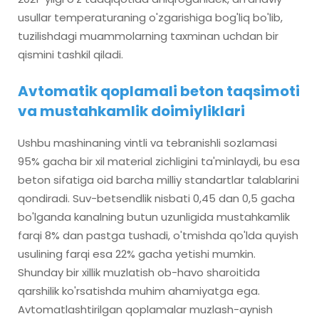
usullar temperaturaning o'zgarishiga bog'liq bo'lib,
tuzilishdagi muammolarning taxminan uchdan bir
qismini tashkil qiladi.
Avtomatik qoplamali beton taqsimoti
va mustahkamlik doimiyliklari
Ushbu mashinaning vintli va tebranishli sozlamasi
95% gacha bir xil material zichligini ta'minlaydi, bu esa
beton sifatiga oid barcha milliy standartlar talablarini
qondiradi. Suv-betsendlik nisbati 0,45 dan 0,5 gacha
bo'lganda kanalning butun uzunligida mustahkamlik
farqi 8% dan pastga tushadi, o'tmishda qo'lda quyish
usulining farqi esa 22% gacha yetishi mumkin.
Shunday bir xillik muzlatish ob-havo sharoitida
qarshilik ko'rsatishda muhim ahamiyatga ega.
Avtomatlashtirilgan qoplamalar muzlash-aynish