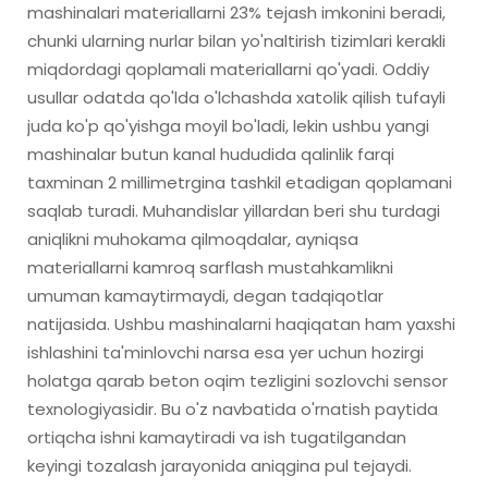
mashinalari materiallarni 23% tejash imkonini beradi,
chunki ularning nurlar bilan yo'naltirish tizimlari kerakli
miqdordagi qoplamali materiallarni qo'yadi. Oddiy
usullar odatda qo'lda o'lchashda xatolik qilish tufayli
juda ko'p qo'yishga moyil bo'ladi, lekin ushbu yangi
mashinalar butun kanal hududida qalinlik farqi
taxminan 2 millimetrgina tashkil etadigan qoplamani
saqlab turadi. Muhandislar yillardan beri shu turdagi
aniqlikni muhokama qilmoqdalar, ayniqsa
materiallarni kamroq sarflash mustahkamlikni
umuman kamaytirmaydi, degan tadqiqotlar
natijasida. Ushbu mashinalarni haqiqatan ham yaxshi
ishlashini ta'minlovchi narsa esa yer uchun hozirgi
holatga qarab beton oqim tezligini sozlovchi sensor
texnologiyasidir. Bu o'z navbatida o'rnatish paytida
ortiqcha ishni kamaytiradi va ish tugatilgandan
keyingi tozalash jarayonida aniqgina pul tejaydi.