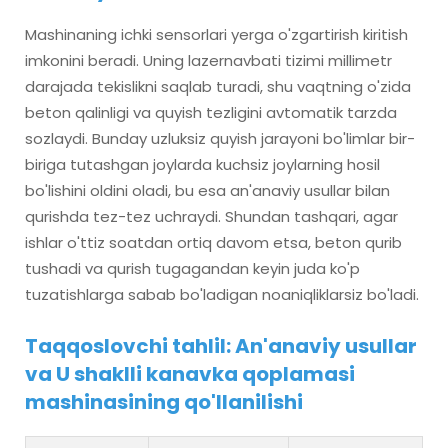
Mashinaning ichki sensorlari yerga o'zgartirish kiritish
imkonini beradi. Uning lazernavbati tizimi millimetr
darajada tekislikni saqlab turadi, shu vaqtning o'zida
beton qalinligi va quyish tezligini avtomatik tarzda
sozlaydi. Bunday uzluksiz quyish jarayoni bo'limlar bir-
biriga tutashgan joylarda kuchsiz joylarning hosil
bo'lishini oldini oladi, bu esa an'anaviy usullar bilan
qurishda tez-tez uchraydi. Shundan tashqari, agar
ishlar o'ttiz soatdan ortiq davom etsa, beton qurib
tushadi va qurish tugagandan keyin juda ko'p
tuzatishlarga sabab bo'ladigan noaniqliklarsiz bo'ladi.
Taqqoslovchi tahlil: An'anaviy usullar
va U shaklli kanavka qoplamasi
mashinasining qo'llanilishi