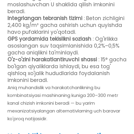
moslashuvchan U shaklida qilish imkonini
beradi.
Integrlangan tebranish tizimi
: Beton zichligini
2,400 kg/m³ gacha oshirish uchun quyishda
havo pufaklarini yo'qotadi.
GPS yordamida tekislikni sozlash
: Og'irlikka
asoslangan suv taqsimlanishida 0,2%–0,5%
gacha aniqlikni ta'minlaydi.
O'z-o'zini harakatlantiruvchi shassi
: 15° gacha
bo'lgan qiyaliklarda ishlaydi, bu esa tog'
qishloq xo'jalik hududlarida foydalanish
imkonini beradi.
Aniq muhandislik va harakatchanlikning bu
kombinatsiyasi mashinaning kuniga 200–300 metr
kanal chizish imkonini beradi — bu yarim
mexanizatsiyalangan alternativlarning uch baravar
ko'proq natijasidir.