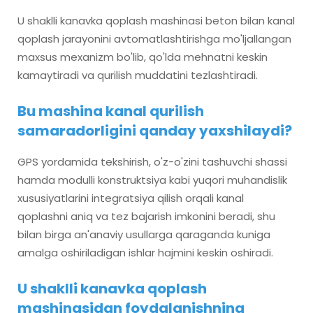
U shaklli kanavka qoplash mashinasi beton bilan kanal
qoplash jarayonini avtomatlashtirishga mo'ljallangan
maxsus mexanizm bo'lib, qo'lda mehnatni keskin
kamaytiradi va qurilish muddatini tezlashtiradi.
Bu mashina kanal qurilish
samaradorligini qanday yaxshilaydi?
GPS yordamida tekshirish, o'z-o'zini tashuvchi shassi
hamda modulli konstruktsiya kabi yuqori muhandislik
xususiyatlarini integratsiya qilish orqali kanal
qoplashni aniq va tez bajarish imkonini beradi, shu
bilan birga an'anaviy usullarga qaraganda kuniga
amalga oshiriladigan ishlar hajmini keskin oshiradi.
U shaklli kanavka qoplash
mashinasidan foydalanishning