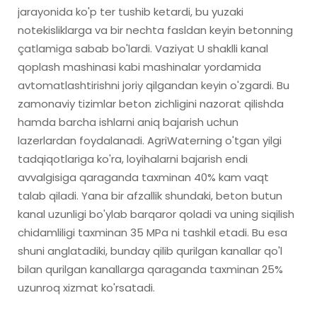
jarayonida ko'p ter tushib ketardi, bu yuzaki
notekisliklarga va bir nechta fasldan keyin betonning
çatlamiga sabab bo'lardi. Vaziyat U shaklli kanal
qoplash mashinasi kabi mashinalar yordamida
avtomatlashtirishni joriy qilgandan keyin o'zgardi. Bu
zamonaviy tizimlar beton zichligini nazorat qilishda
hamda barcha ishlarni aniq bajarish uchun
lazerlardan foydalanadi. AgriWaterning o'tgan yilgi
tadqiqotlariga ko'ra, loyihalarni bajarish endi
avvalgisiga qaraganda taxminan 40% kam vaqt
talab qiladi. Yana bir afzallik shundaki, beton butun
kanal uzunligi bo'ylab barqaror qoladi va uning siqilish
chidamliligi taxminan 35 MPa ni tashkil etadi. Bu esa
shuni anglatadiki, bunday qilib qurilgan kanallar qo'l
bilan qurilgan kanallarga qaraganda taxminan 25%
uzunroq xizmat ko'rsatadi.