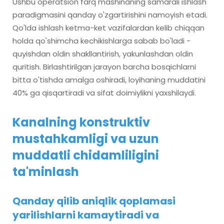
Ushbu operatsion farq mashinaning samarali ishlash
paradigmasini qanday o'zgartirishini namoyish etadi.
Qo'lda ishlash ketma-ket vazifalardan kelib chiqqan
holda qo'shimcha kechikishlarga sabab bo'ladi -
quyishdan oldin shakllantirish, yakunlashdan oldin
quritish. Birlashtirilgan jarayon barcha bosqichlarni
bitta o'tishda amalga oshiradi, loyihaning muddatini
40% ga qisqartiradi va sifat doimiylikni yaxshilaydi.
Kanalning konstruktiv
mustahkamligi va uzun
muddatli chidamliligini
ta'minlash
Qanday qilib aniqlik qoplamasi
yarilishlarni kamaytiradi va