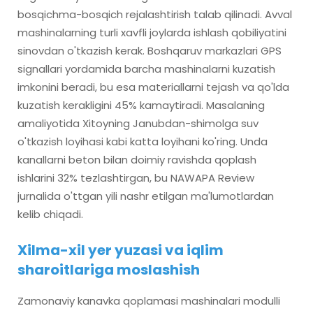
bosqichma-bosqich rejalashtirish talab qilinadi. Avval
mashinalarning turli xavfli joylarda ishlash qobiliyatini
sinovdan o'tkazish kerak. Boshqaruv markazlari GPS
signallari yordamida barcha mashinalarni kuzatish
imkonini beradi, bu esa materiallarni tejash va qo'lda
kuzatish kerakligini 45% kamaytiradi. Masalaning
amaliyotida Xitoyning Janubdan-shimolga suv
o'tkazish loyihasi kabi katta loyihani ko'ring. Unda
kanallarni beton bilan doimiy ravishda qoplash
ishlarini 32% tezlashtirgan, bu NAWAPA Review
jurnalida o'ttgan yili nashr etilgan ma'lumotlardan
kelib chiqadi.
Xilma-xil yer yuzasi va iqlim
sharoitlariga moslashish
Zamonaviy kanavka qoplamasi mashinalari modulli