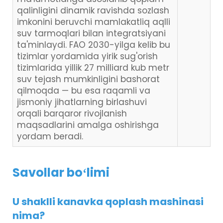
qalinligini dinamik ravishda sozlash
imkonini beruvchi mamlakatliq aqlli
suv tarmoqlari bilan integratsiyani
ta'minlaydi. FAO 2030-yilga kelib bu
tizimlar yordamida yirik sug'orish
tizimlarida yillik 27 milliard kub metr
suv tejash mumkinligini bashorat
qilmoqda — bu esa raqamli va
jismoniy jihatlarning birlashuvi
orqali barqaror rivojlanish
maqsadlarini amalga oshirishga
yordam beradi.
Savollar boʻlimi
U shaklli kanavka qoplash mashinasi
nima?