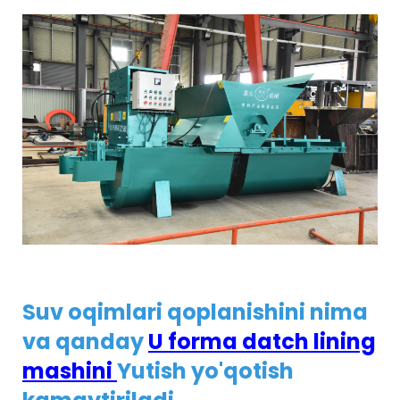
Suv oqimlari qoplanishini nima
va qanday
U forma datch lining
mashini
Yutish yo'qotish