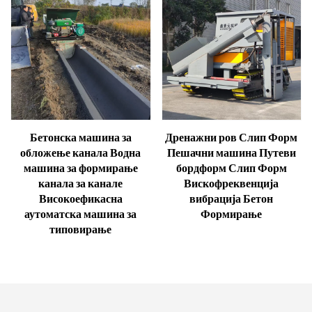
Бетонска машина за
Дренажни ров Слип Форм
обложење канала Водна
Пешачни машина Путеви
машина за формирање
бордформ Слип Форм
канала за канале
Вискофреквенција
Високоефикасна
вибрација Бетон
аутоматска машина за
Формирање
типовирање