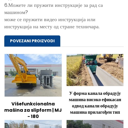
6.Можете ли пружити инструкције за рад са
машином?
може се пружити видео инструкција или
инструкција на месту од стране техничара.
POVEZANI PROIZVODI
У форма канала обрадују
машина високо ефикасан
Višefunkcionalna
одвод канали обрадују
mašina za slipform | MJ
машина прилагођен тип
- 180