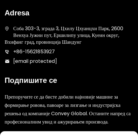
Adresa
Соба 303-3, зграда 3, Цхилу Цхуанцхи Парк, 2600
Венхуа Јужни пут, Ершилипу улица, Куеин округ,
Вхифанг град, провинција Шандунг
+86-15621853927
[email protected]
Подпишите се
Препоручите се да бисте добили најновије машине за
формирање ровова, павоаре за лизгање и индустријска
решења од компаније Convey Global. Останите напред са
професионалним увид и ажурирањем производа.