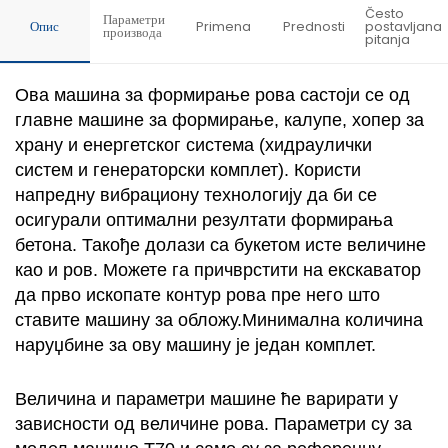
Često
Параметри
Опис
Primena
Prednosti
postavljana
производа
pitanja
Ова машина за формирање рова састоји се од
главне машине за формирање, калупе, хопер за
храну и енергетског система (хидраулички
систем и генераторски комплет). Користи
напредну вибрациону технологију да би се
осигурали оптимални резултати формирања
бетона. Такође долази са букетом исте величине
као и ров. Можете га причврстити на екскаватор
да прво ископате контур рова пре него што
ставите машину за обложу.Минимална количина
наруџбине за ову машину је један комплет.
Величина и параметри машине ће варирати у
зависности од величине рова. Параметри су за