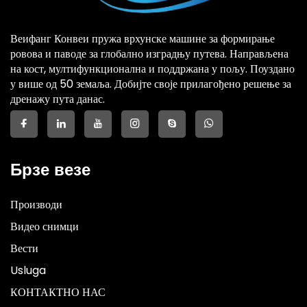
Веифанг Конвеи пружа врхунске машине за формирање
ровова и паводе за глобално изградњу путева. Направљена
на кост, мултифункционална и поддржана у пољу. Поуздано
у више од 50 земаља. Добијте своје прилагођено решење за
дренажу пута данас.
Брзе везе
Производи
Видео снимци
Вести
Usluga
КОНТАКТНО НАС