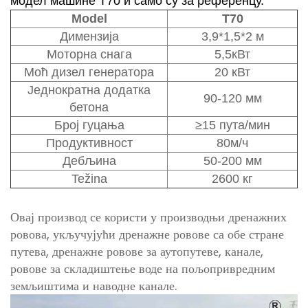
модел машине Т70 и само су за референцу.
Model
Т70
Димензија
3,9*1,5*2 м
Моторна снага
5,5кВт
Моћ дизел генератора
20 кВт
Једнократна додатка
90-120 мм
бетона
Број гуцања
≥15 пута/мин
Продуктивност
80м/ч
Дебљина
50-200 мм
Težina
2600 кг
Овај производ се користи у производњи дренажних
ровова, укључујући дренажне ровове са обе стране
путева, дренажне ровове за аутопутеве, канале,
ровове за складиштење воде на пољопривредним
земљиштима и наводне канале.