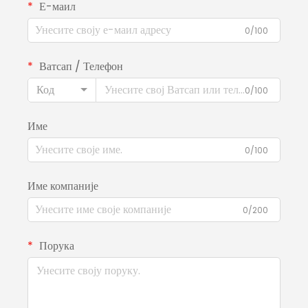
Е-маил
0/100
Ватсап / Телефон
Код
0/100
Име
0/100
Име компаније
0/200
Порука