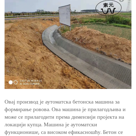
Овај производ је аутоматска бетонска машина за
формирање ровова. Ова машина је прилагодљива и
може се прилагодити према димензији пројекта на
локацији купца. Машина је аутоматски
функционише, са високом ефикасношћу. Бетон се