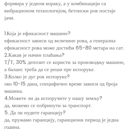
формира у једном кораку, а у комбинацији са
вибрационом технологијом, бетонски ров постаје
јачи.
1.Која је ефикасност машине?
ефикасност зависи од величине рова, а генерална
ефикасност рова може достићи 65-80 метара на сат.
2.Какав је начин плаћања?
Т/Т, 30% депозит се користи за производњу машине,
а баланс треба да се реши пре испоруке.
3.Колко је дуг рок испоруке?
око 10-15 дана, специфично време зависи од броја
машина.
4.Можете ли да испоручите у нашу земљу?
да, можемо се побринути за транспорт.
5. Да ли нудите гаранцију?
да, пружамо гаранцију, гаранциони период је једна
година.