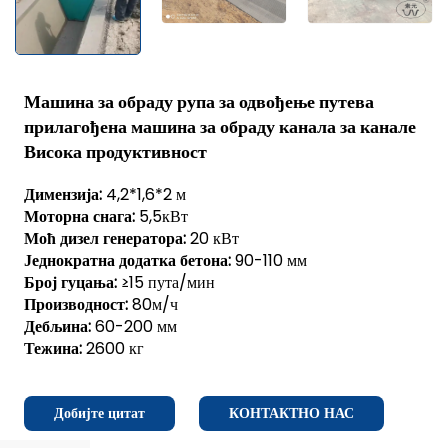
Машина за обраду рупа за одвођење путева
прилагођена машина за обраду канала за канале
Висока продуктивност
Димензија:
4,2*1,6*2 м
Моторна снага:
5,5кВт
Моћ дизел генератора:
20 кВт
Једнократна додатка бетона:
90-110 мм
Број гуцања:
≥15 пута/мин
Производност:
80м/ч
Дебљина:
60-200 мм
Тежина:
2600 кг
Добијте цитат
КОНТАКТНО НАС