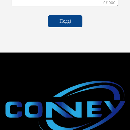
0/1000
Подај