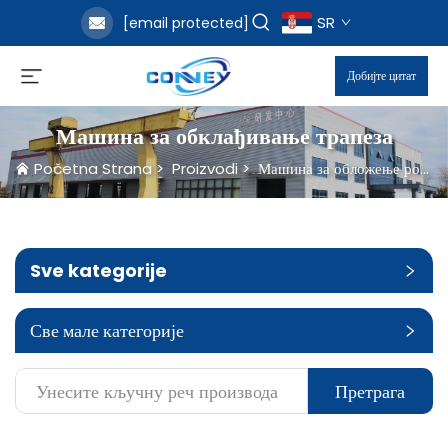
SR
[email protected]
Добијте цитат
Машина за обклађивање трапеза
Početna Strana
>
Proizvodi
>
Машина за обложење ровова
Sve kategorije
Све мале категорије
Претрага