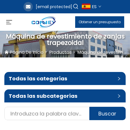
ES
[email protected]
Obtener un presupuesto
Máquina de revestimiento de zanjas
trapezoidal
Página De Inicio
>
Productos
>
Máquina de revestimiento de zanjas
Todas las categorías
Todas las subcategorías
Buscar