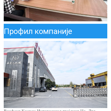
Профил компаније
Веифанг Конвеи Интернешнл трејдинг Цо, Лтд.