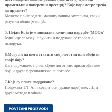
променљиви поперечни пресеци)? Које параметре треба 
да пружите? 
Можемо прилагодити машину вашим захтевима, сваки 
разумни облик је могућ. 
5. Појам Која је минимална количина наруџбе (MOQ)? 
Јединице се могу наручити и подржава се глобална 
испорука. 
6.Могу ли на њега ставити свој логотип или обојити 
своју боју? 
Да, подржавамо прилагођене логотипе, прилагођавање 
боја и друге персонализоване потребе. 
7.Које су плате поддржане? 
Подржава Т/Т, Али кредит осигурање наређење, ЛЦ и 
друге методе плаћања. 
POVEZANI PROIZVODI