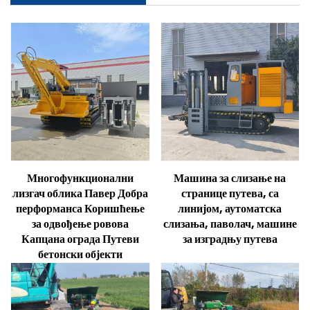
Многофункционални
Машина за слизање на
лизгач облика Павер Добра
странице путева, са
перформанса Коришћење
линијом, аутоматска
за одвођење ровова
слизања, паволач, машине
Капцана ограда Путеви
за изградњу путева
бетонски објекти