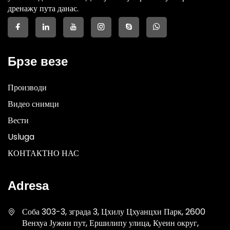
дренажу пута данас.
Брзе везе
Производи
Видео снимци
Вести
Usluga
КОНТАКТНО НАС
Adresa
Соба 303-3, зграда 3, Цхилу Цхуанцхи Парк, 2600
Венхуа Јужни пут, Ершилипу улица, Куеин округ,