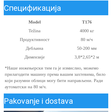
Спецификација
Model
Т176
Težina
4000 кг
Продуктивност
80 м/ч
Дебљина
50-200 мм
Димензије
3,8*2,65*2 м
*
Наше 
инжењерски тим га је измислио, можемо 
прилагодити машину према вашим захтевима, било 
који разумни облици могу бити направљени. Ради 
аутоматски на 80 м/ч. 
Pakovanje i dostava