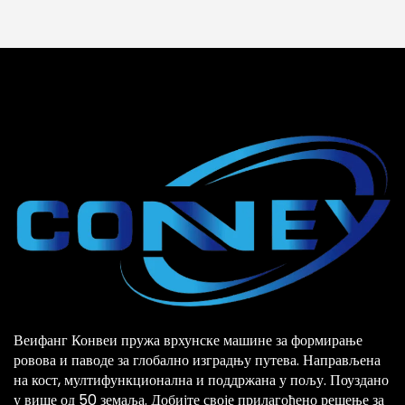
Веифанг Конвеи пружа врхунске машине за формирање
ровова и паводе за глобално изградњу путева. Направљена
на кост, мултифункционална и поддржана у пољу. Поуздано
у више од 50 земаља. Добијте своје прилагођено решење за