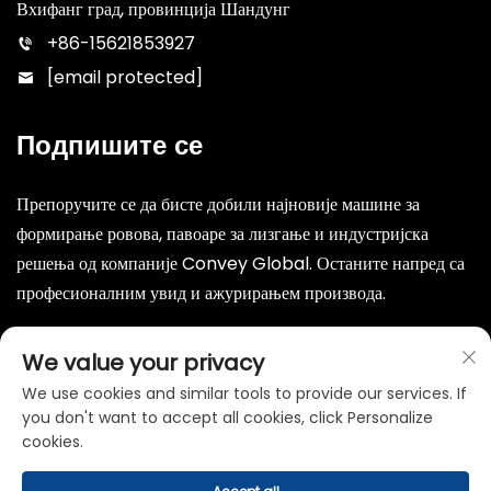
Вхифанг град, провинција Шандунг
+86-15621853927
[email protected]
Подпишите се
Препоручите се да бисте добили најновије машине за
формирање ровова, павоаре за лизгање и индустријска
решења од компаније Convey Global. Останите напред са
професионалним увид и ажурирањем производа.
Подај
We value your privacy
We use cookies and similar tools to provide our services. If
you don't want to accept all cookies, click Personalize
cookies.