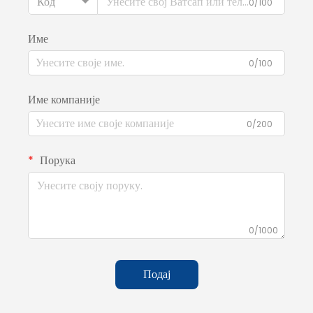
Код
0/100
Име
0/100
Име компаније
0/200
Порука
0/1000
Подај