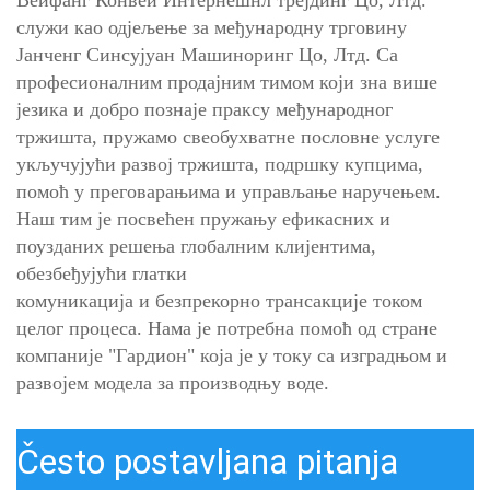
служи као одјељење за међународну трговину
Јанченг Синсујуан Машиноринг Цо, Лтд.
Са
професионалним продајним тимом који зна више
језика и добро познаје праксу међународног
тржишта, пружамо свеобухватне пословне услуге
укључујући развој тржишта, подршку купцима,
помоћ у преговарањима и управљање наручењем.
Наш тим је посвећен пружању ефикасних и
поузданих решења глобалним клијентима,
обезбеђујући глатки
комуникација и безпрекорно трансакције током
целог процеса. Нама је потребна помоћ од стране
компаније "Гардион" која је у току са изградњом и
развојем модела за производњу воде.
Često postavljana pitanja