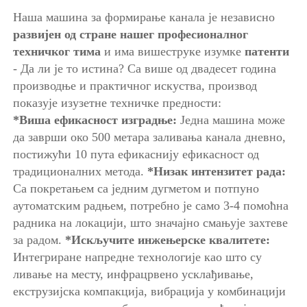
Наша машина за формирање канала је независно 
развијен од стране нашег професионалног 
техничког тима 
и има вишеструке изумке 
патенти 
- Да ли је то истина? Са више од двадесет година 
производње и практичног искуства, производ 
показује изузетне техничке предности: 
*Виша ефикасност изградње: 
Једна машина може 
да заврши око 500 метара заливања канала дневно, 
постижући 10 пута ефикаснију ефикасност од 
традиционалних метода. 
*Низак интензитет рада: 
Са покретањем са једним дугметом и потпуно 
аутоматским радњем, потребно је само 3-4 помоћна 
радника на локацији, што значајно смањује захтеве 
за радом. 
*Искључите инжењерске квалитете: 
Интегриране напредне технологије као што су 
ливање на месту, инфрацрвено усклађивање, 
екструзијска компакција, вибрација у комбинацији 