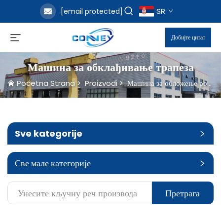
SR
[email protected]
Добијте цитат
Машина за обклађивање трапеза
Početna Strana
>
Proizvodi
>
Машина за обложење ровова
Sve kategorije
Све мале категорије
Претрага