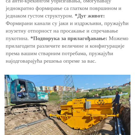
са анти-крекингом убризгавања, омогућавају 
једнократно формирање са глатком површином и 
једнаком густом структуром. 
*Дуг живот: 
Формирани канали су јаки и издржљиви, пружајући 
изузетну отпорност на просакање и спречавање 
пукотина. 
*Подпорука за прилагођавање: 
Можемо 
прилагодити различите величине и конфигурације 
према вашим стварним потребама, пружајући 
најодговарајућа решења опреме за вас. 