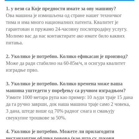
1. у вези са Које предности имате за ову машину? 
Ова машина је измишљена од стране нашег техничког 
тима и има много националних патента. Квалитет је 
гарантован и пружамо 24-часовну послепродајну услугу. 
Молимо вас да нас контактирате ако имате било каквих 
питања. 
2. Уколико је потребно. Колико ефикасан је производ? 
Може да ради стабилно на 60-85м/ч, и осигура квалитет 
изградње прво. 
3. Уколико је потребно. Колико времена може ваша 
машина уштедети у поређењу са ручном изградњом? 
Узмите 1000 метара рупа као пример: 10 људи траје 15 дана 
да га ручно заврши, док наша машина траје само 2 човека, 
3 дана, штеде више од 70% радног снага и смањују 
свеукупне трошкове за 50%. 
4. Уколико је потребно. Можете ли прилагодити 
нестандартне облике ровова (као што су лукови, 