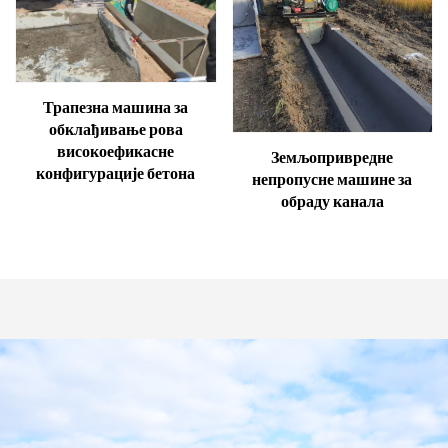
Трапезна машина за
обклађивање рова
високоефикасне
Земљопривредне
конфигурације бетона
непропусне машине за
обраду канала