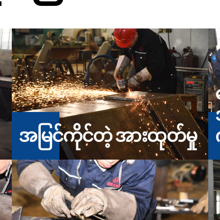
အမြင်ကိုင်တဲ့ အားထုတ်မှု