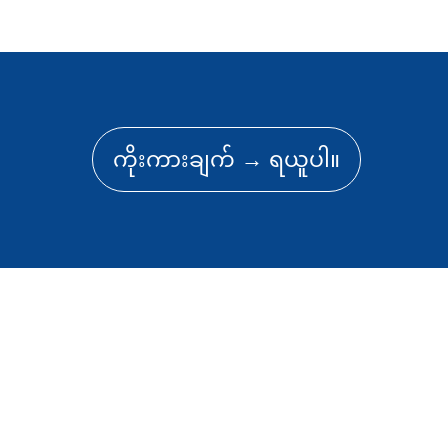
ကိုးကားချက် → ရယူပါ။