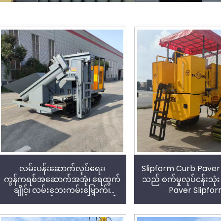
လမ်းပန်းဆောက်လုပ်ရေး၊
Slipform Curb Pave
ကွန်ကရစ်အဆောက်အအုံ၊ ရေထွက်
သည် စက်မှုလုပ်ငန်းသုံ
ချိုင့်၊ လမ်းဘေးကမ်းမြှောက်၊
Paver Slipfor
အကာအကွယ်နံရံတို့တည်ဆောက်
ရန် အသုံးပြုသော Slipform Paver