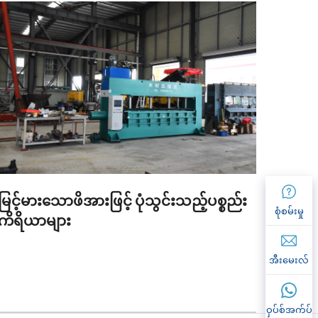
မြင့်မားသောဖိအားဖြင့် ပုံသွင်းသည့်ပစ္စည်း
စက်မှ
စုံစမ်းမှု
ကိရိယာများ
ဧရိယ
အီးမေးလ်
ဝှပ်စ်အက်ပ်