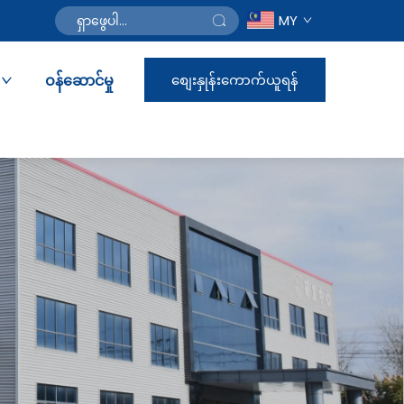
MY
ဝန်ဆောင်မှု
စျေးနှုန်းကောက်ယူရန်