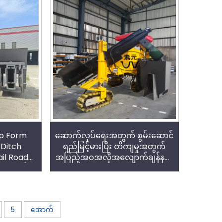
lip Form
ဆောက်လုပ်ရေးအတွက် စွမ်းဆောင်
 Ditch
ရည်မြင့်မားပြီး တိကျမှုအတွက်
il Road
အပြည့်အဝအလိုအလျောက်ချန်နယ်
s အတွက်
စလစ်ပုံစံစက်
ဆောင်ရည်
5
အောက်