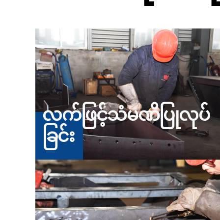
လက်ဖြင့်သံမဏိပြုလုပ်
ခြင်း