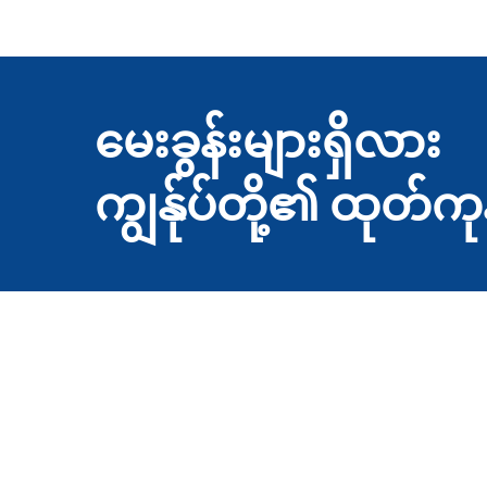
မေးခွန်းများရှိလား
ကျွန်ုပ်တို့၏ ထုတ်ကု