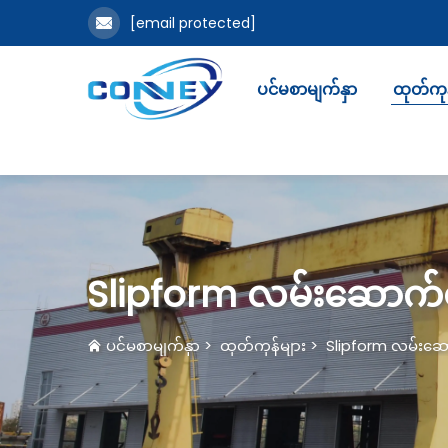
[email protected]
ပင်မစာမျက်နှာ
ထုတ်ကုန
Slipform လမ်းဆောက်စ
ပင်မစာမျက်နှာ
>
ထုတ်ကုန်များ
>
Slipform လမ်းဆော