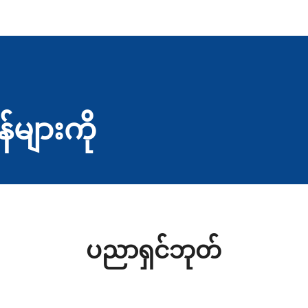
န်များကို
ပညာရှင်ဘုတ်