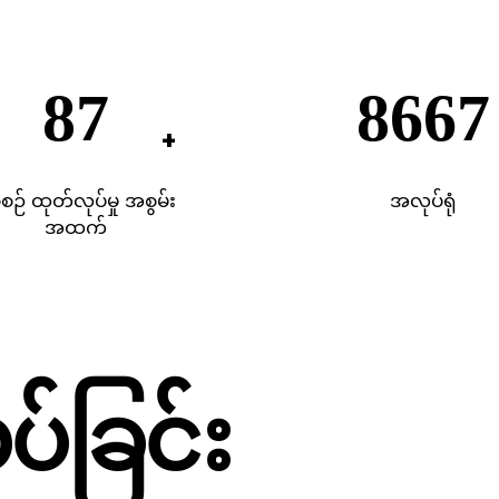
200
2000
်စဉ် ထုတ်လုပ်မှု အစွမ်း
အလုပ်ရုံ
အထက်
်ခြင်း