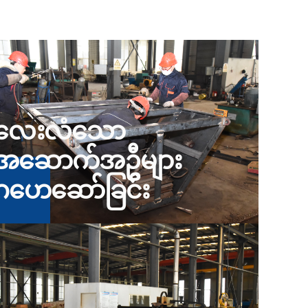
လေးလံသော
အဆောက်အဦများ
ဂဟေဆော်ခြင်း