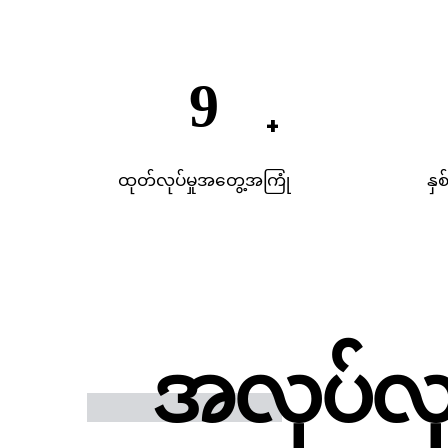
20
ထုတ်လုပ်မှုအတွေ့အကြုံ
နှစ
အလုပ်လုပ