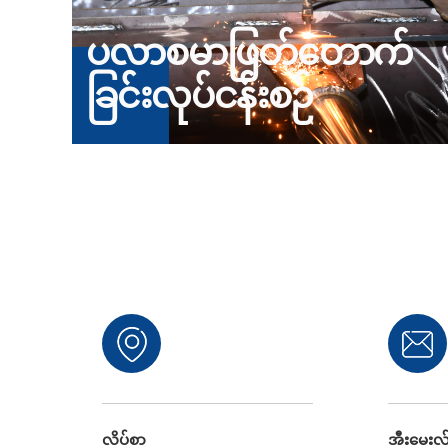
ပလာစမာဖြတ်တောက်
ခြင်းလုပ်ငန်းစဉ်
လိပ်စာ
အီးမေးလ