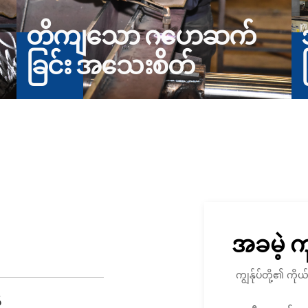
တိကျသော ဂဟေဆက်
ခြင်း အသေးစိတ်
အခမဲ့ 
ကျွန်ုပ်တို့၏ က
်