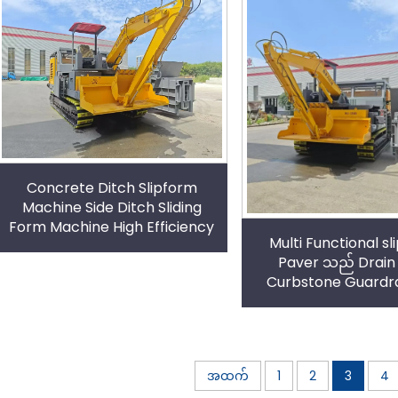
စက်
Concrete Ditch Slipform
Machine Side Ditch Sliding
Form Machine High Efficiency
Multi Functional s
Paver သည် Drain
Curbstone Guardra
Concrete Facilitie
ကောင်းမွန်သောစွမ်း
အထက်
1
2
3
4