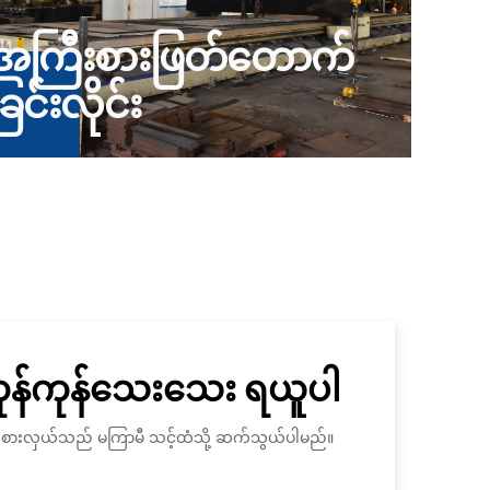
အကြီးစားဖြတ်တောက်
ခြင်းလိုင်း
ကုန်ကုန်သေးသေး ရယူပါ
ိုယ်စားလှယ်သည် မကြာမီ သင့်ထံသို့ ဆက်သွယ်ပါမည်။