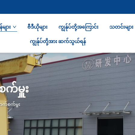
်များ
ဗီဒီယိုများ
ကျွန်ုပ်တို့အကြောင်း
သတင်းများ
ကျွန်ုပ်တို့အား ဆက်သွယ်ရန်
က်မှူး
က်စက်မှူး