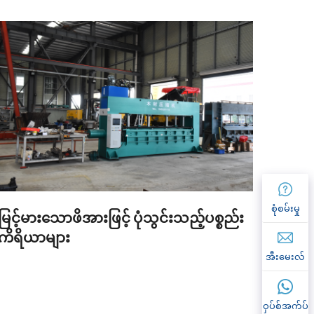
စုံစမ်းမှု
မြင့်မားသောဖိအားဖြင့် ပုံသွင်းသည့်ပစ္စည်း
စက်မှ
ကိရိယာများ
ဧရိယ
အီးမေးလ်
ဝှပ်စ်အက်ပ်