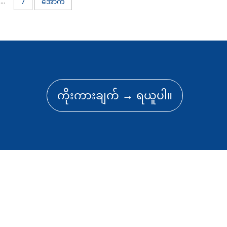
...
7
အောက်
ကိုးကားချက် → ရယူပါ။