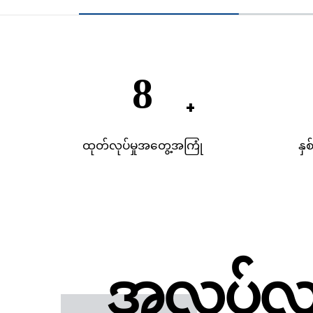
19
ထုတ်လုပ်မှုအတွေ့အကြုံ
နှစ
အလုပ်လုပ