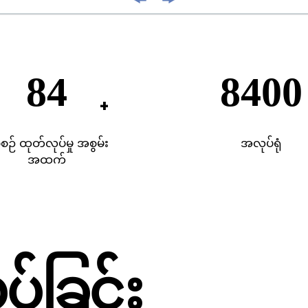
193
1933
်စဉ် ထုတ်လုပ်မှု အစွမ်း
အလုပ်ရုံ
အထက်
်ခြင်း