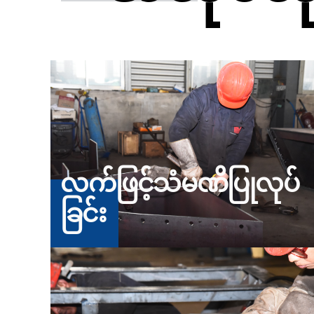
လက်ဖြင့်သံမဏိပြုလုပ်
ခြင်း