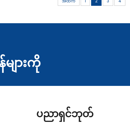
အထက်
1
2
3
4
န်များကို
ပညာရှင်ဘုတ်