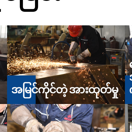
အမြင်ကိုင်တဲ့ အားထုတ်မှု