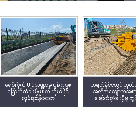
ရေစီးပိုက် U ပုံသဏ္ဍာန်ကွန်ကရစ်
တရုတ်နိုင်ငံတွင် ထုတ
ခြောက်တံခါးပို့မှုစက် ကိုယ်ပိုင်
အလိုအလျောက်အစာကျ
လှုပ်ရှားနိုင်သော
ခြောက်တံခါးပို့မှု က
ခင်းကျင်းမှုစက