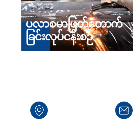
ပလာစမာဖြတ်တောက်
ခြင်းလုပ်ငန်းစဉ်