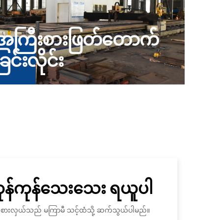
အကြီးစားဖြတ်တောက်
ခြင်းလိုင်း
ကုန်ကုန်သေးသေး ရယူပါ
ိုယ်စားလှယ်သည် မကြာမီ သင့်ထံသို့ ဆက်သွယ်ပါမည်။