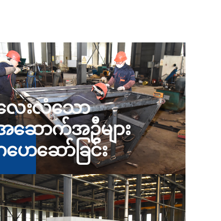
လေးလံသော
အဆောက်အဦများ
ဂဟေဆော်ခြင်း