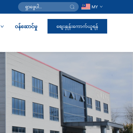
MY
ဝန်ဆောင်မှု
စျေးနှုန်းကောက်ယူရန်