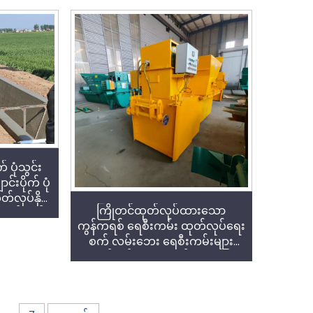
ရရှိနိုင်ပါသည်
် ပုံသွင်း
်းပိုက် ပုံ
်လုပ်နိုင်
ကြိုတင်ထုတ်လုပ်ထားသော
ပ်မှုစွမ်း
ကွန်ကရစ် ရေစီးကမ်း ထုတ်လုပ်ရေး
ခြင်း
စက် လမ်းဘေး ရေစီးကမ်းများ
ထုတ်လုပ်ရေးအတွက် အထူးပြု