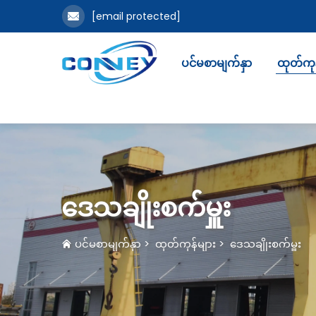
[email protected]
ပင်မစာမျက်နှာ
ထုတ်ကုန
ဒေသချိုးစက်မှူး
ပင်မစာမျက်နှာ
>
ထုတ်ကုန်များ
>
ဒေသချိုးစက်မှူး