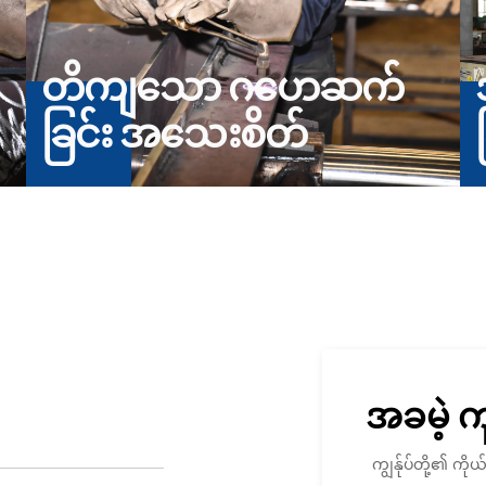
တိကျသော ဂဟေဆက်
ခြင်း အသေးစိတ်
အခမဲ့ 
ကျွန်ုပ်တို့၏ က