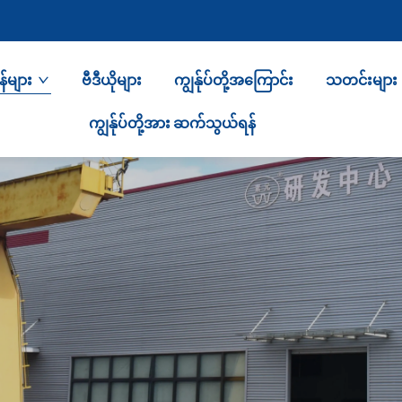
်များ
ဗီဒီယိုများ
ကျွန်ုပ်တို့အကြောင်း
သတင်းများ
ကျွန်ုပ်တို့အား ဆက်သွယ်ရန်