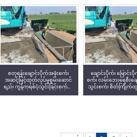
စတုရန်းချောင်းပိုက်အဖုံးစက်၊
ချောင်းပိုက်၊ မြောင်းပိုက
အဆင့်မြင့်ထုတ်လုပ်မှုစွမ်းဆောင်
စက်၊ လမ်းဘေးရေစီးချောင
ရည်၊ ကွန်ကရစ်ပုံသွင်းခြင်းစက်၏
သွင်းစက်၊ စိတ်ကြိုက်ထုတ
တည်ငြိမ်မှုရှိသော စက်ပါဝါ
သော အမျိုးအစား၊ ထုတ်လု
ဆောင်ရည်မြင့်မား