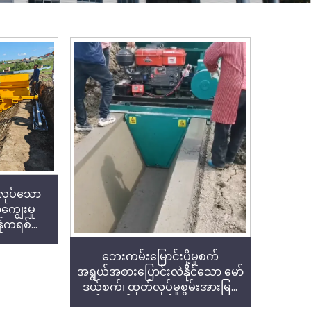
်လုပ်သော
ွေးမှု
ွန်ကရစ်
်
ဘေးကမ်းမြောင်းပို့မှုစက်
အရွယ်အစားပြောင်းလဲနိုင်သော မော်
ဒယ်စက်၊ ထုတ်လုပ်မှုစွမ်းအားမြင့်
မားပြီး တစ်နာရီလျှင် ၈၀ မီတာအထိ