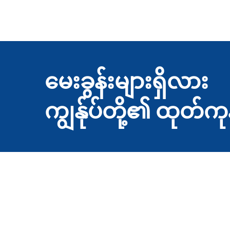
မေးခွန်းများရှိလား
ကျွန်ုပ်တို့၏ ထုတ်ကု