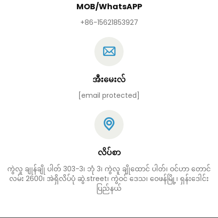
MOB/WhatsAPP
+86-15621853927
အီးမေးလ်
[email protected]
လိပ်စာ
ကွဲလူ ချုန်ချို ပါတ် 303-3၊ ဘုံ 3၊ ကွဲလူ ချိုထောင် ပါတ်၊ ဝင်ဟာ တောင်
လမ်း 2600၊ အဲရှိလိပ်ပုံ ဆွဲ.street၊ ကွဲဝင် ဒေသ၊ ဝေဖန်မြို့၊ ရှန်းဒေါင်း
ပြည်နယ်