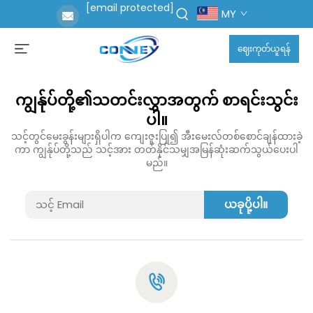
[email protected]
MY
ဈေးကုတ်ယူရန်
ကျွန်ုပ်တို့၏သတင်းလွှာအတွက် စာရင်းသွင်း
ပါ။
သင့်တွင်မေးခွန်းများရှိပါက ကျေးဇူးပြု၍ အီးမေးလ်တစ်စောင်ချန်ထားခဲ့
ကာ ကျွန်ုပ်တို့သည် သင့်အား တတ်နိုင်သမျှအမြန်ဆုံးဆက်သွယ်ပေးပါ
မည်။
ယခုပို့ပါ။