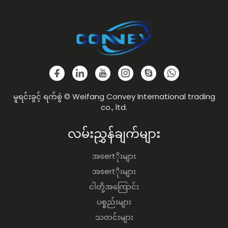
မူရင်းခွင့် ရက်စွဲ © Weifang Convey International trading
co., ltd.
လမ်းညွှန်ချက်များ
အsertိုးများ
အsertိုးများ
ငါတို့အကြောင်း
ပစ္စည်းများ
သတင်းများ