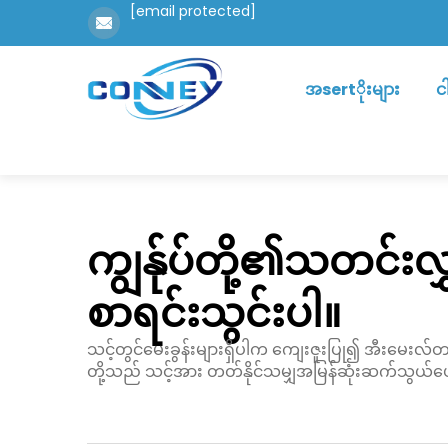
[email protected]
အsertိုးများ
င
ကျွန်ုပ်တို့၏သတင်း
စာရင်းသွင်းပါ။
သင့်တွင်မေးခွန်းများရှိပါက ကျေးဇူးပြု၍ အီးမေးလ်တစ
တို့သည် သင့်အား တတ်နိုင်သမျှအမြန်ဆုံးဆက်သွယ်ပ