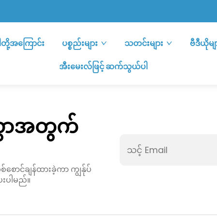
ါတို့အကြောင်း
ပစ္စည်းများ
သတင်းများ
ဗီဒီယိုမျ
အီးမေးလ်ဖြင့် ဆက်သွယ်ပါ
လွှာအတွက်
်စောင်ချန်ထားခဲ့ကာ ကျွန်ုပ်
ေးပါမည်။