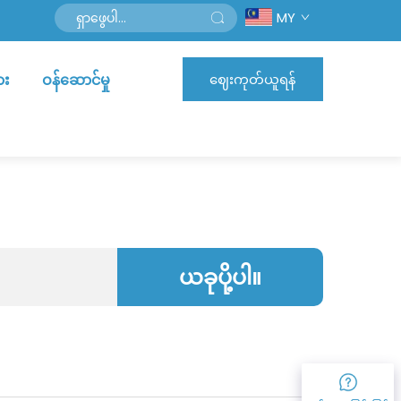
MY
ား
ဝန်ဆောင်မှု
ဈေးကုတ်ယူရန်
ယခုပို့ပါ။