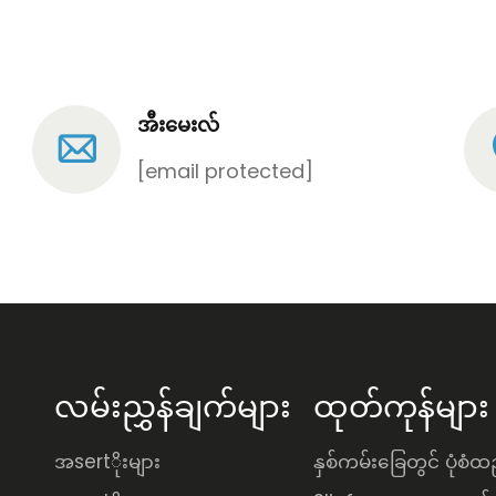
အီးမေးလ်
[email protected]
လမ်းညွှန်ချက်များ
ထုတ်ကုန်များ
အsertိုးများ
နှစ်ကမ်းခြေတွင် ပုံစံ