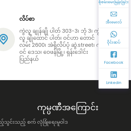
စုံစမ်းမေးမြန်းခြင်း
လိပ်စာ
အီးမေးလ်
ကွဲလူ ချုန်ချို ပါတ် 303-3၊ ဘုံ 3၊ ကွဲ
လူ ချိုထောင် ပါတ်၊ ဝင်ဟာ တောင်
ဝိုင်းဆပ်
လမ်း 2600၊ အဲရှိလိပ်ပုံ ဆွဲ.street၊ ကွဲ
ဝင် ဒေသ၊ ဝေဖန်မြို့၊ ရှန်းဒေါင်း
ပြည်နယ်
Facebook
Linkedin
ကုမ္ပဏီအကြောင်း
ထည့်သွင်းသည့် စက်
လုံခြုံရေးမူဝါဒ