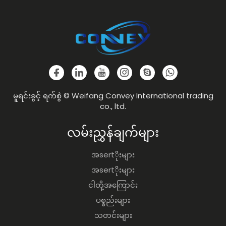
မူရင်းခွင့် ရက်စွဲ © Weifang Convey International trading
co., ltd.
လမ်းညွှန်ချက်များ
အsertိုးများ
အsertိုးများ
ငါတို့အကြောင်း
ပစ္စည်းများ
သတင်းများ