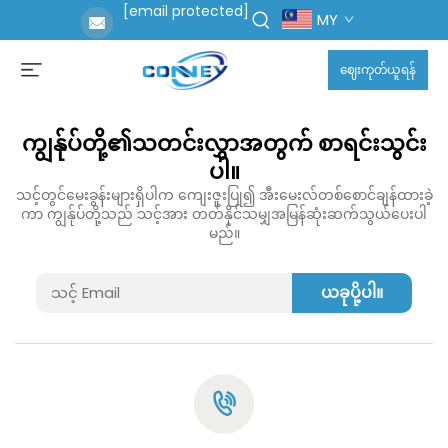
[email protected]
MY
ဈေးကုတ်ယူရန်
ကျွန်ုပ်တို့၏သတင်းလွှာအတွက် စာရင်းသွင်း
ပါ။
သင့်တွင်မေးခွန်းများရှိပါက ကျေးဇူးပြု၍ အီးမေးလ်တစ်စောင်ချန်ထားခဲ့
ကာ ကျွန်ုပ်တို့သည် သင့်အား တတ်နိုင်သမျှအမြန်ဆုံးဆက်သွယ်ပေးပါ
မည်။
ယခုပို့ပါ။