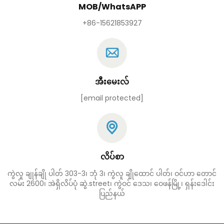
MOB/WhatsAPP
+86-15621853927
အီးမေးလ်
[email protected]
လိပ်စာ
ကွဲလူ ချုန်ချို ပါတ် 303-3၊ ဘုံ 3၊ ကွဲလူ ချိုထောင် ပါတ်၊ ဝင်ဟာ တောင်
လမ်း 2600၊ အဲရှိလိပ်ပုံ ဆွဲ.street၊ ကွဲဝင် ဒေသ၊ ဝေဖန်မြို့၊ ရှန်းဒေါင်း
ပြည်နယ်