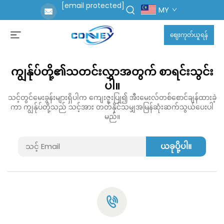
[email protected]
MY
ဈေးကုတ်ယူရန်
ကျွန်ုပ်တို့၏သတင်းလွှာအတွက် စာရင်းသွင်း
ပါ။
သင့်တွင်မေးခွန်းများရှိပါက ကျေးဇူးပြု၍ အီးမေးလ်တစ်စောင်ချန်ထားခဲ့
ကာ ကျွန်ုပ်တို့သည် သင့်အား တတ်နိုင်သမျှအမြန်ဆုံးဆက်သွယ်ပေးပါ
မည်။
ယခုပို့ပါ။