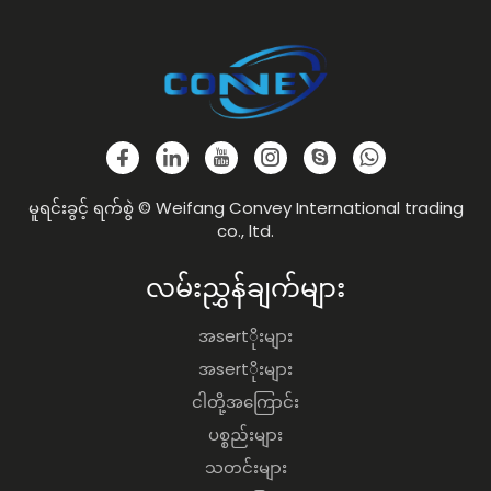
မူရင်းခွင့် ရက်စွဲ © Weifang Convey International trading
co., ltd.
လမ်းညွှန်ချက်များ
အsertိုးများ
အsertိုးများ
ငါတို့အကြောင်း
ပစ္စည်းများ
သတင်းများ