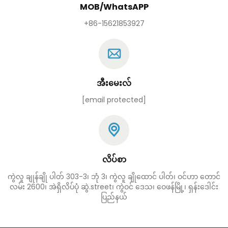
MOB/WhatsAPP
+86-15621853927
အီးမေးလ်
[email protected]
လိပ်စာ
ကွဲလူ ချုန်ချို ပါတ် 303-3၊ ဘုံ 3၊ ကွဲလူ ချိုထောင် ပါတ်၊ ဝင်ဟာ တောင်
လမ်း 2600၊ အဲရှိလိပ်ပုံ ဆွဲ.street၊ ကွဲဝင် ဒေသ၊ ဝေဖန်မြို့၊ ရှန်းဒေါင်း
ပြည်နယ်