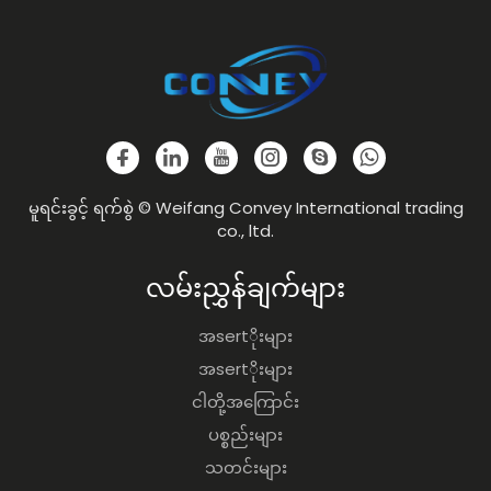
မူရင်းခွင့် ရက်စွဲ © Weifang Convey International trading
co., ltd.
လမ်းညွှန်ချက်များ
အsertိုးများ
အsertိုးများ
ငါတို့အကြောင်း
ပစ္စည်းများ
သတင်းများ