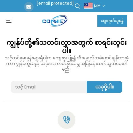
[email protected]
MY
ဈေးကုတ်ယူရန်
ကျွန်ုပ်တို့၏သတင်းလွှာအတွက် စာရင်းသွင်း
ပါ။
သင့်တွင်မေးခွန်းများရှိပါက ကျေးဇူးပြု၍ အီးမေးလ်တစ်စောင်ချန်ထားခဲ့
ကာ ကျွန်ုပ်တို့သည် သင့်အား တတ်နိုင်သမျှအမြန်ဆုံးဆက်သွယ်ပေးပါ
မည်။
ယခုပို့ပါ။