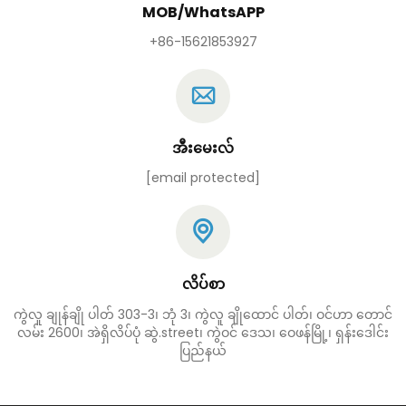
MOB/WhatsAPP
+86-15621853927
အီးမေးလ်
[email protected]
လိပ်စာ
ကွဲလူ ချုန်ချို ပါတ် 303-3၊ ဘုံ 3၊ ကွဲလူ ချိုထောင် ပါတ်၊ ဝင်ဟာ တောင်
လမ်း 2600၊ အဲရှိလိပ်ပုံ ဆွဲ.street၊ ကွဲဝင် ဒေသ၊ ဝေဖန်မြို့၊ ရှန်းဒေါင်း
ပြည်နယ်