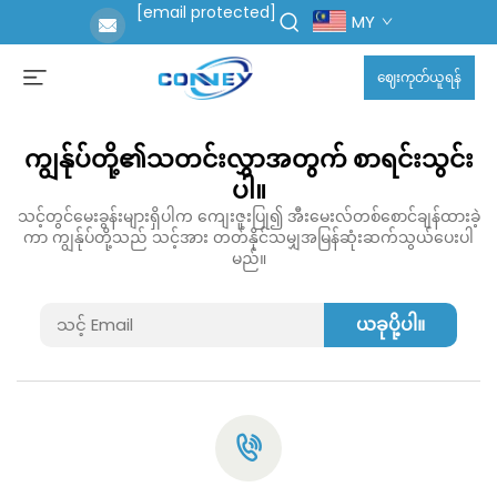
[email protected]
MY
ဈေးကုတ်ယူရန်
ကျွန်ုပ်တို့၏သတင်းလွှာအတွက် စာရင်းသွင်း
ပါ။
သင့်တွင်မေးခွန်းများရှိပါက ကျေးဇူးပြု၍ အီးမေးလ်တစ်စောင်ချန်ထားခဲ့
ကာ ကျွန်ုပ်တို့သည် သင့်အား တတ်နိုင်သမျှအမြန်ဆုံးဆက်သွယ်ပေးပါ
မည်။
ယခုပို့ပါ။