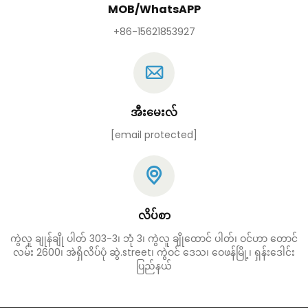
MOB/WhatsAPP
+86-15621853927
အီးမေးလ်
[email protected]
လိပ်စာ
ကွဲလူ ချုန်ချို ပါတ် 303-3၊ ဘုံ 3၊ ကွဲလူ ချိုထောင် ပါတ်၊ ဝင်ဟာ တောင်
လမ်း 2600၊ အဲရှိလိပ်ပုံ ဆွဲ.street၊ ကွဲဝင် ဒေသ၊ ဝေဖန်မြို့၊ ရှန်းဒေါင်း
ပြည်နယ်