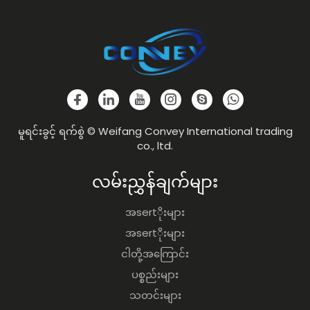
မူရင်းခွင့် ရက်စွဲ © Weifang Convey International trading
co., ltd.
လမ်းညွှန်ချက်များ
အsertိုးများ
အsertိုးများ
ငါတို့အကြောင်း
ပစ္စည်းများ
သတင်းများ