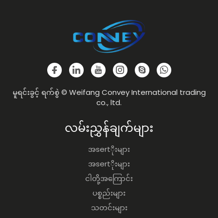
မူရင်းခွင့် ရက်စွဲ © Weifang Convey International trading
co., ltd.
လမ်းညွှန်ချက်များ
အsertိုးများ
အsertိုးများ
ငါတို့အကြောင်း
ပစ္စည်းများ
သတင်းများ