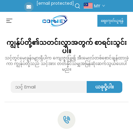
[email protected]
MY
ဈေးကုတ်ယူရန်
ကျွန်ုပ်တို့၏သတင်းလွှာအတွက် စာရင်းသွင်း
ပါ။
သင့်တွင်မေးခွန်းများရှိပါက ကျေးဇူးပြု၍ အီးမေးလ်တစ်စောင်ချန်ထားခဲ့
ကာ ကျွန်ုပ်တို့သည် သင့်အား တတ်နိုင်သမျှအမြန်ဆုံးဆက်သွယ်ပေးပါ
မည်။
ယခုပို့ပါ။