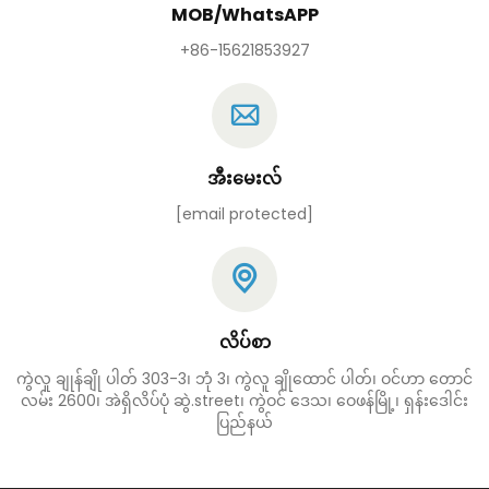
MOB/WhatsAPP
+86-15621853927
အီးမေးလ်
[email protected]
လိပ်စာ
ကွဲလူ ချုန်ချို ပါတ် 303-3၊ ဘုံ 3၊ ကွဲလူ ချိုထောင် ပါတ်၊ ဝင်ဟာ တောင်
လမ်း 2600၊ အဲရှိလိပ်ပုံ ဆွဲ.street၊ ကွဲဝင် ဒေသ၊ ဝေဖန်မြို့၊ ရှန်းဒေါင်း
ပြည်နယ်