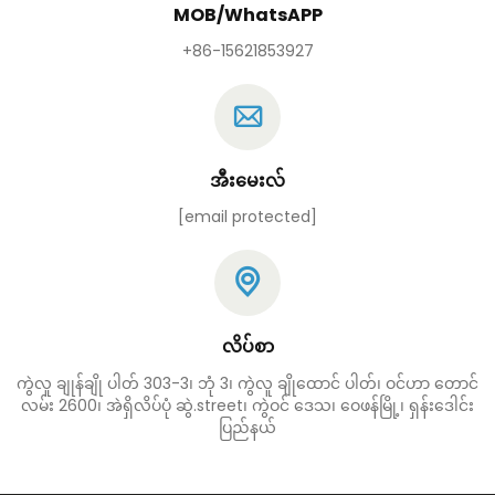
MOB/WhatsAPP
+86-15621853927
အီးမေးလ်
[email protected]
လိပ်စာ
ကွဲလူ ချုန်ချို ပါတ် 303-3၊ ဘုံ 3၊ ကွဲလူ ချိုထောင် ပါတ်၊ ဝင်ဟာ တောင်
လမ်း 2600၊ အဲရှိလိပ်ပုံ ဆွဲ.street၊ ကွဲဝင် ဒေသ၊ ဝေဖန်မြို့၊ ရှန်းဒေါင်း
ပြည်နယ်