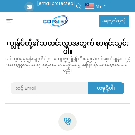
[email protected]
MY
ဈေးကုတ်ယူရန်
ကျွန်ုပ်တို့၏သတင်းလွှာအတွက် စာရင်းသွင်း
ပါ။
သင့်တွင်မေးခွန်းများရှိပါက ကျေးဇူးပြု၍ အီးမေးလ်တစ်စောင်ချန်ထားခဲ့
ကာ ကျွန်ုပ်တို့သည် သင့်အား တတ်နိုင်သမျှအမြန်ဆုံးဆက်သွယ်ပေးပါ
မည်။
ယခုပို့ပါ။