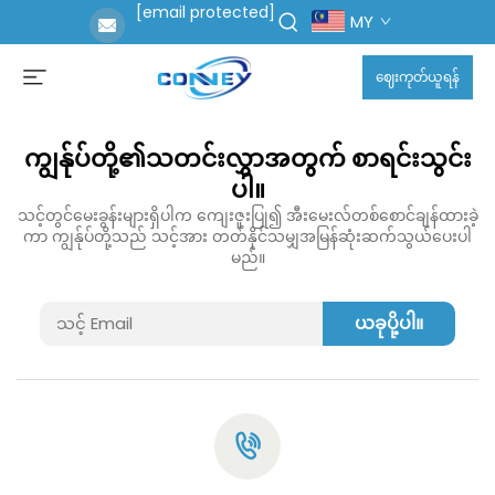
[email protected]
MY
ဈေးကုတ်ယူရန်
ကျွန်ုပ်တို့၏သတင်းလွှာအတွက် စာရင်းသွင်း
ပါ။
သင့်တွင်မေးခွန်းများရှိပါက ကျေးဇူးပြု၍ အီးမေးလ်တစ်စောင်ချန်ထားခဲ့
ကာ ကျွန်ုပ်တို့သည် သင့်အား တတ်နိုင်သမျှအမြန်ဆုံးဆက်သွယ်ပေးပါ
မည်။
ယခုပို့ပါ။