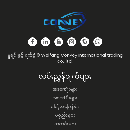
မူရင်းခွင့် ရက်စွဲ © Weifang Convey International trading
co., ltd.
လမ်းညွှန်ချက်များ
အsertိုးများ
အsertိုးများ
ငါတို့အကြောင်း
ပစ္စည်းများ
သတင်းများ