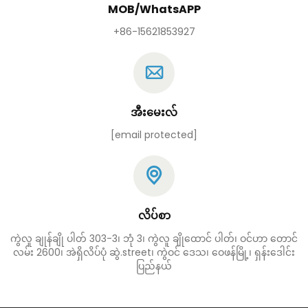
MOB/WhatsAPP
+86-15621853927
အီးမေးလ်
[email protected]
လိပ်စာ
ကွဲလူ ချုန်ချို ပါတ် 303-3၊ ဘုံ 3၊ ကွဲလူ ချိုထောင် ပါတ်၊ ဝင်ဟာ တောင်
လမ်း 2600၊ အဲရှိလိပ်ပုံ ဆွဲ.street၊ ကွဲဝင် ဒေသ၊ ဝေဖန်မြို့၊ ရှန်းဒေါင်း
ပြည်နယ်