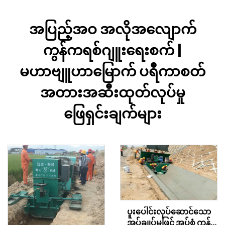
အပြည့်အဝ အလိုအလျောက်
ကွန်ကရစ်ဂျူးရေးစက် |
မဟာဗျူဟာမြောက် ပရီကာစတ်
အတားအဆီးထုတ်လုပ်မှု
ဖြေရှင်းချက်များ
ပူးပေါင်းလုပ်ဆောင်သော
အုပ်ချုပ်မှုဖြင့် အုပ်စုံ ကန်