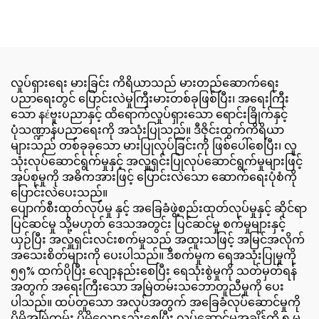
လှုပ်ရှားရေး မားခြင်း ကိရိယာသည် မားတည်ဆောက်ရေး
ပညာရေးတွင် ပြောင်းလဲမှုကြီးမားတစ်ခုဖြစ်ပြီး၊ အရေးကြီး
သော နέဗူးပညာနှင့် ထိရောက်လှုပ်ရှားသော ရောင်းခြိုက်နှင့်
ပုံသဏ္ဍာန်ပညာရေးကို အသုံးပြုသည်။ ဒီဇိုင်းထွက်ကိရိယာ
များသည် တစ်ခုခုသော မားပြုလုပ်ခြင်းကို ဖြစ်ပေါ်စေပြီး၊ လူ
သုံးလုပ်ဆောင်ရွက်မှုနှင့် အလှူရှင်းပြုလုပ်ဆောင်ရွက်မှုများဖြင့်
အုပ်စုမှုကို အဓိကအားဖြင့် ပြောင်းလဲသော ဆောက်ရေးပုံစံကို
ပြောင်းလဲပေးသည်။
ပျောက်စီးထုတ်လုပ်မှု နှင့် အခြေခံဖွဲ့စည်းထုတ်လုပ်မှုနှင့် ဆိုင်ရာ
ပြင်ဆင်မှု သို့မဟုတ် ဒေသအတွင်း ပြင်ဆင်မှု စက်မှုများနှင့်
ယှဉ်ပြီး အလှူရှင်းလင်းစက်မှုသည် အထူးသဖြင့် အမြင်အလိုက်
အသေးစိတ်များကို ပေးပါသည်။ ဒီစက်မှုက ရေအသုံးပြုမှုကို
၅၅% ထက်ပိုပြီး လျော့နည်းစေပြီး ရေသုံးစွဲမှုကို သတ်မှတ်ရန်
အတွက် အရေးကြီးသော အမြဲတမ်းသဘောတူညီမှုကို ပေး
ပါသည်။ ထပ်တူသော အလုပ်အတွက် အခြေခံလုပ်ဆောင်မှုကို
ပိုမိုအမြဲတမ်း ပိုမိုလျော့နည်းစေပြီး လုပ်ဆောင်မှုအချိန်ကို ၅ မှ