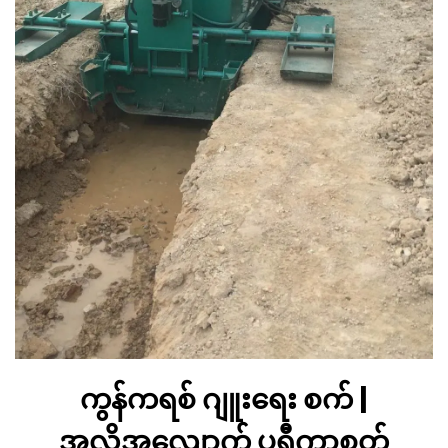
ကွန်ကရစ် ဂျူးရေး စက် |
အလိုအလျောက် ပရီကာစတ်