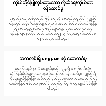
ကိုယ်တိုင်ပြုလုပ်ထားသော ကိုယ်ရေးကိုယ်တာ
ဝန်ဆောင်မှု
အရွယ်အစားတစ်ခုတည်းဖြင့် အားလုံးအတွက်မဟုတ်ပါ! ကျွန်ုပ်
တို့သည် သင့်၏လိုအပ်ချက်များကို အသေးစိတ်ခွဲခြမ်းစိတ်ဖြာပြီး
လိုအပ်သည့်အတိုင်း ဖြေရှင်းချက်များပေးဆောင်ကာ သင့်
ရင်းနှီးမြှုပ်နှံမှုတိုင်းသည် သင့်ရည်မှန်းချက်များနှင့် ကိုက်ညီစေ
ရန် သေချာစေပါသည်။
သက်တမ်းရှိ anggan နှင့် ထောက်ခံမှု
ဖောက်သည် ၉၈% ကျေနပ်မှုနှင့် ၂၄ နာရီ ၇ ရက်ပတ်လုံး
ယုံကြည်စိတ်ချရသော နောက်ဆက်တင် ဝန်ဆောင်မှု။ ကျွန်ုပ်တို့
ကိုရွေးချယ်ခြင်းဖြင့် သင်သည် ရှည်လျားသောကာလအတွက် စဥ်
ဆက်မပြတ်ဖြစ်သော ပူးပေါင်းဆောင်ရွက်မှုကို ရွေးချယ်ခြင်းဖြစ်
ပါသည်။