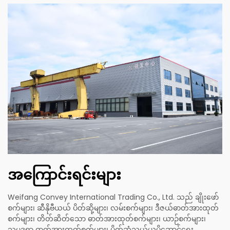
အကြောင်းရင်းများ
Weifang Convey International Trading Co., Ltd. သည် ချိုးဖော်
စက်များ၊ ဆီနိုဗီယယ် ပိတ်ဆို့များ၊ လမ်းစက်များ၊ ဒီဇယ်ဓာတ်အားထုတ်
စက်များ၊ တိတ်ဆိတ်သော ဓာတ်အားထုတ်စက်များ၊ ယာဉ်စက်များ၊
သမုဒ္ဒရာ ဓာတ်အားထုတ်စက်များ၊ ပိုက်ဆံသယ်ယူပို့ဆောင်ရေး