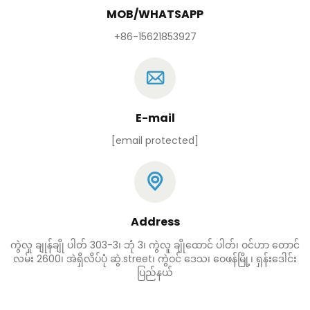
MOB/WHATSAPP
+86-15621853927
E-mail
[email protected]
Address
ကွဲလူ ချုန်ချို ပါတ် 303-3၊ ဘုံ 3၊ ကွဲလူ ချိုထောင် ပါတ်၊ ဝင်ဟာ တောင်
လမ်း 2600၊ အဲရှိလိပ်ပုံ ဆွဲ.street၊ ကွဲဝင် ဒေသ၊ ဝေဖန်မြို့၊ ရှန်းဒေါင်း
ပြည်နယ်