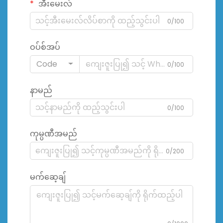
အီးမေးလ်
0/100
ဝပ်စ်အပ်
Code
0/100
နာမည်
0/100
ကုမ္ပဏီအမည်
0/200
မက်ဆေ့ချ်