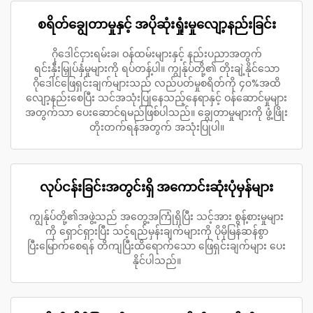
စရိတ်ချွေတာမှုနှင့် အပိုဆုံးရှုံးမှုလျော့နည်းခြင်း
ဂိုဒေါင်ငှားရမ်းခ၊ ဝန်ထမ်းများနှင့် နည်းပညာအတွက်
ရင်းနှီးမြှုပ်နှံမှုများကို ရပ်တန့်ပါ။ ကျွန်ုပ်တို့၏ တိုးချဲ့နိုင်သော
ဂိုဒေါင်ဖြေရှင်းချက်များသည် လည်ပတ်မှုစရိတ်ကို ၄၀%အထိ
လျော့နည်းစေပြီး သင်အသုံးပြုနေသည့်နေရာနှင့် ဝန်ဆောင်မှုများ
အတွက်သာ ပေးဆောင်ရမည်ဖြစ်ပါသည်။ ချွေတာမှုများကို ဖွံ့ဖြိုး
တိုးတက်ရန်အတွက် အသုံးပြုပါ။
လုပ်ငန်းခြင်းအတွင်းရှိ အကောင်းဆုံးပုံမှန်များ
ကျွန်ုပ်တို့၏အဖွဲ့သည် အတွေ့အကြုံရှိပြီး သင့်အား စွန့်စားမှုများ
ကို ရှောင်ရှားပြီး သင့်ရည်မှန်းချက်များကို ပိုမိုမြန်ဆန်စွာ
ပြီးမြောက်စေရန် တိကျပြီးထိရောက်သော ဖြေရှင်းချက်များ ပေး
နိုင်ပါသည်။