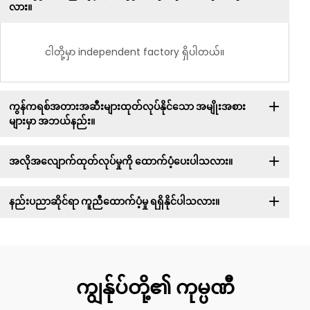
လား။
ငါတို့မှာ independent factory ရှိပါတယ်။
ကွန်ကရစ်အတားအဆီးများထုတ်လုပ်နိုင်သော အမျိုးအစား
များမှာ အဘယ်နည်း။
အလိုအလျောက်ထုတ်လုပ်မှုကို ထောက်ပံ့ပေးပါသလား။
နည်းပညာဆိုင်ရာ ကူညီထောက်ပံ့မှု ရရှိနိုင်ပါသလား။
ကျွန်ုပ်တို့၏ ကုမ္ပဏီ