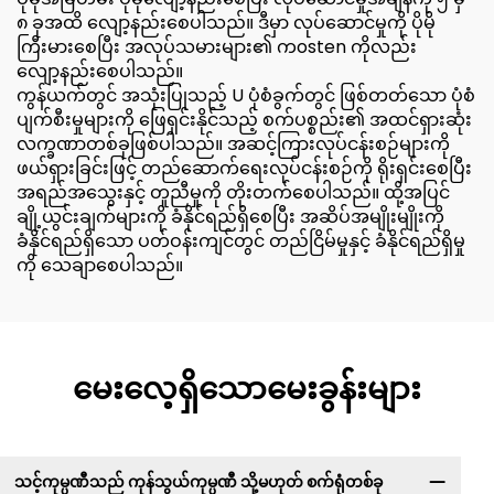
၈ ခုအထိ လျော့နည်းစေပါသည်။ ဒီမှာ လုပ်ဆောင်မှုကို ပိုမို
ကြီးမားစေပြီး အလုပ်သမားများ၏ ကosten ကိုလည်း
လျော့နည်းစေပါသည်။
ကွန်ယက်တွင် အသုံးပြုသည့် U ပုံစံခွက်တွင် ဖြစ်တတ်သော ပုံစံ
ပျက်စီးမှုများကို ဖြေရှင်းနိုင်သည့် စက်ပစ္စည်း၏ အထင်ရှားဆုံး
လက္ခဏာတစ်ခုဖြစ်ပါသည်။ အဆင့်ကြားလုပ်ငန်းစဉ်များကို
ဖယ်ရှားခြင်းဖြင့် တည်ဆောက်ရေးလုပ်ငန်းစဉ်ကို ရိုးရှင်းစေပြီး
အရည်အသွေးနှင့် တူညီမှုကို တိုးတက်စေပါသည်။ ထို့အပြင်
ချို့ယွင်းချက်များကို ခံနိုင်ရည်ရှိစေပြီး အဆိပ်အမျိုးမျိုးကို
ခံနိုင်ရည်ရှိသော ပတ်ဝန်းကျင်တွင် တည်ငြိမ်မှုနှင့် ခံနိုင်ရည်ရှိမှု
ကို သေချာစေပါသည်။
မေးလေ့ရှိသောမေးခွန်းများ
သင့်ကုမ္ပဏီသည် ကုန်သွယ်ကုမ္ပဏီ သို့မဟုတ် စက်ရုံတစ်ခု