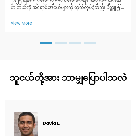
၂၀၂၅ ခန်တင်ဖိုင်တွင် လှိုင်းလမ်းကိုင်ဆိုင်ရာ အလှုပ်ရှားမှုစက်မှု
က ဘယ်လို အရောင်းအဝယ်များကို ထုတ်လုပ်ခဲ့သည်၊ မိတ္တူ ၅ ခု
နှင့် ဒီလီရာပို့ချမှုပိုင်ဆိုင်များ ၇ ခုကို ပြုလုပ်ခဲ့သည်။ ပိုမိုသိရှိပါ။
View More
သူငယ်တို့အား ဘာမျှပြောပါသလဲ
David L.