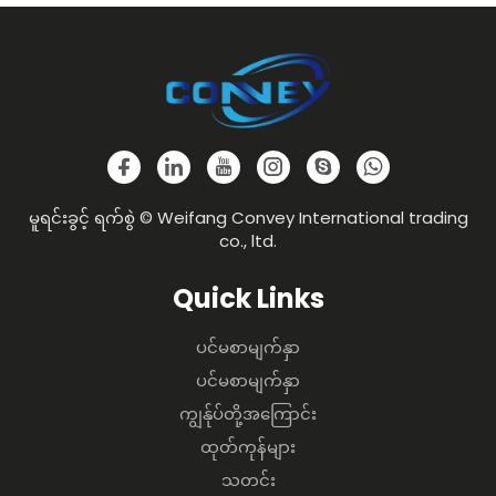
မူရင်းခွင့် ရက်စွဲ © Weifang Convey International trading
co., ltd.
Quick Links
ပင်မစာမျက်နှာ
ပင်မစာမျက်နှာ
ကျွန်ုပ်တို့အကြောင်း
ထုတ်ကုန်များ
သတင်း