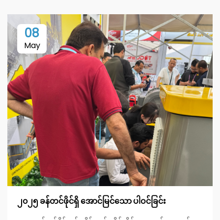
08
May
၂၀၂၅ ခန်တင်ဖိုင်ရှိ အောင်မြင်သော ပါဝင်ခြင်း