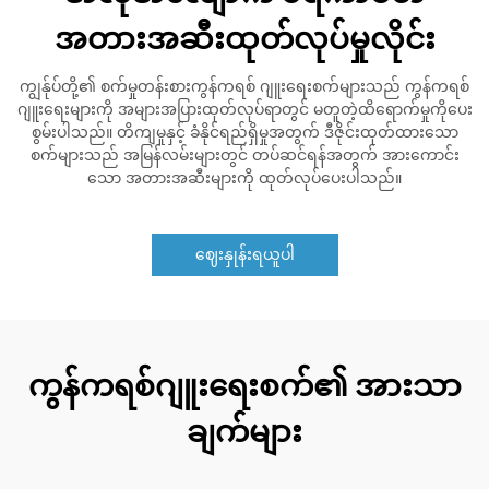
အတားအဆီးထုတ်လုပ်မှုလိုင်း
ကျွန်ုပ်တို့၏ စက်မှုတန်းစားကွန်ကရစ် ဂျူးရေးစက်များသည် ကွန်ကရစ်
ဂျူးရေးများကို အများအပြားထုတ်လုပ်ရာတွင် မတူတဲ့ထိရောက်မှုကိုပေး
စွမ်းပါသည်။ တိကျမှုနှင့် ခံနိုင်ရည်ရှိမှုအတွက် ဒီဇိုင်းထုတ်ထားသော
စက်များသည် အမြန်လမ်းများတွင် တပ်ဆင်ရန်အတွက် အားကောင်း
သော အတားအဆီးများကို ထုတ်လုပ်ပေးပါသည်။
ဈေးနှုန်းရယူပါ
ကွန်ကရစ်ဂျူးရေးစက်၏ အားသာ
ချက်များ