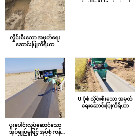
တွင်း ပြုလုပ်မှု ကိရိယာ
လှိုင်းစီးသော အမှတ်ရေး
ဆောင်းပြုကိရိယာ
U ပုံစံ လှိုင်းစီးသော အမှတ်
ရေးဆောင်းပြုကိရိယာ
ပူးပေါင်းလုပ်ဆောင်သော
အုပ်ချုပ်မှုဖြင့် အုပ်စုံ ကန်
တွင်း ပြုလုပ်မှု ကိရိယာ