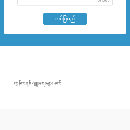
0/1000
တင်ပြမည်
ကွန်ကရစ် ဂျူးရေးများ စက်