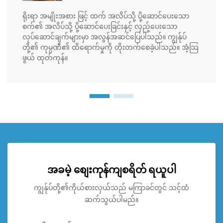
ရိုးရာ အမျိုးအစား ဖြင့် ထက် အလိပ်သို့ ပို့ဆောင်ပေးသော
စက်၏ အလိပ်သို့ ပို့ဆောင်ပေးခြင်းနှင့် လှည့်ပေးသော
လုပ်ဆောင်ချက်များမှာ အလွန်အဆင်ပြေပါသည်။ ကျွန်ုပ်
တို့၏ ကုမ္ပဏီ၏ ထိရောက်မှုကို တိုးတက်စေခဲ့ပါသည်။ အံ့သြ
ဖွယ် ထုတ်ကုန်။
အခမဲ့ စျေးကုန်ကျစရိတ် ရယူပါ
ကျွန်ုပ်တို့၏ကိုယ်စားလှယ်သည် မကြာခင်တွင် သင့်ထံ
ဆက်သွယ်ပါမည်။