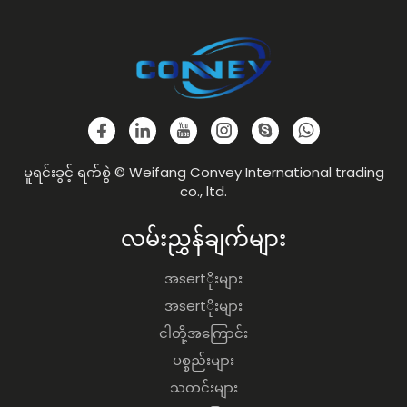
မူရင်းခွင့် ရက်စွဲ © Weifang Convey International trading
co., ltd.
လမ်းညွှန်ချက်များ
အsertိုးများ
အsertိုးများ
ငါတို့အကြောင်း
ပစ္စည်းများ
သတင်းများ