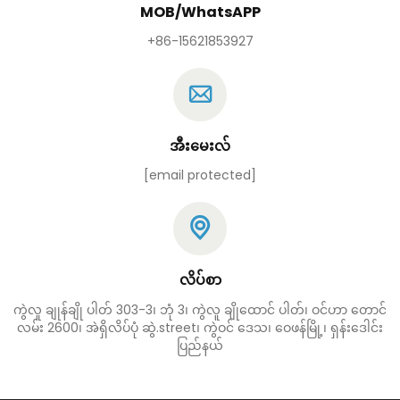
MOB/WhatsAPP
+86-15621853927
အီးမေးလ်
[email protected]
လိပ်စာ
ကွဲလူ ချုန်ချို ပါတ် 303-3၊ ဘုံ 3၊ ကွဲလူ ချိုထောင် ပါတ်၊ ဝင်ဟာ တောင်
လမ်း 2600၊ အဲရှိလိပ်ပုံ ဆွဲ.street၊ ကွဲဝင် ဒေသ၊ ဝေဖန်မြို့၊ ရှန်းဒေါင်း
ပြည်နယ်