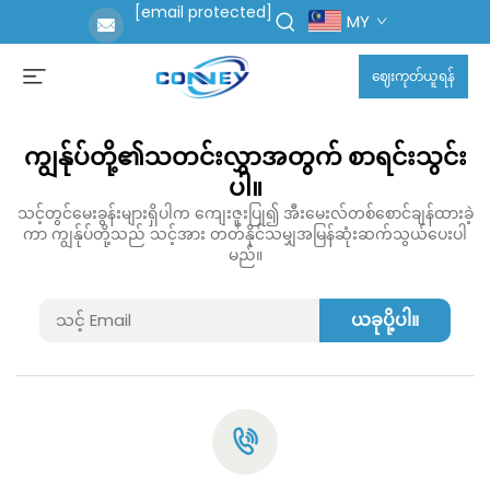
[email protected]
MY
ဈေးကုတ်ယူရန်
ကျွန်ုပ်တို့၏သတင်းလွှာအတွက် စာရင်းသွင်း
ပါ။
သင့်တွင်မေးခွန်းများရှိပါက ကျေးဇူးပြု၍ အီးမေးလ်တစ်စောင်ချန်ထားခဲ့
ကာ ကျွန်ုပ်တို့သည် သင့်အား တတ်နိုင်သမျှအမြန်ဆုံးဆက်သွယ်ပေးပါ
မည်။
ယခုပို့ပါ။