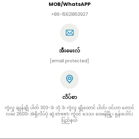
MOB/WhatsAPP
+86-15621853927
အီးမေးလ်
[email protected]
လိပ်စာ
ကွဲလူ ချုန်ချို ပါတ် 303-3၊ ဘုံ 3၊ ကွဲလူ ချိုထောင် ပါတ်၊ ဝင်ဟာ တောင်
လမ်း 2600၊ အဲရှိလိပ်ပုံ ဆွဲ.street၊ ကွဲဝင် ဒေသ၊ ဝေဖန်မြို့၊ ရှန်းဒေါင်း
ပြည်နယ်