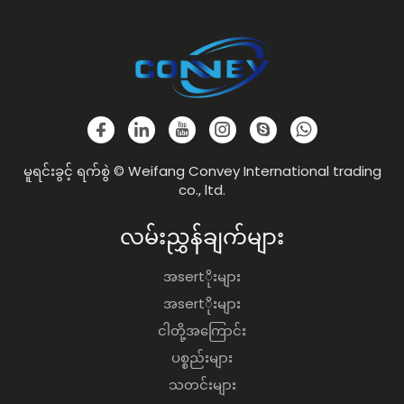
မူရင်းခွင့် ရက်စွဲ © Weifang Convey International trading
co., ltd.
လမ်းညွှန်ချက်များ
အsertိုးများ
အsertိုးများ
ငါတို့အကြောင်း
ပစ္စည်းများ
သတင်းများ