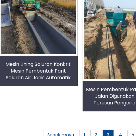
Mesin Lining Saluran Konkrit
Mesin Pembentuk Parit
Saluran Air Jenis Automatik
Kadar Kecekapan Tinggi
Mesin Pembentuk Pari
Jalan Digunakan
Terusan Pengairan
Simpanan Air Tanah 
Sebelumnya
1
2
3
4
5