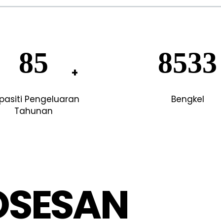
193
1933
pasiti Pengeluaran
Bengkel
Tahunan
OSESAN