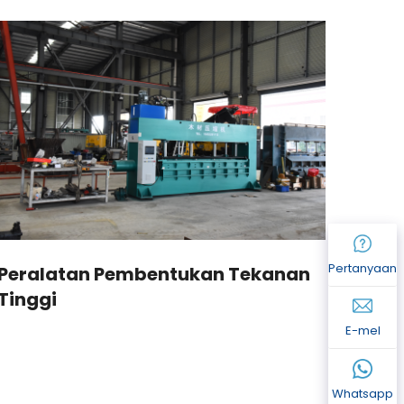
Pertanyaan
Peralatan Pembentukan Tekanan
Kaw
Tinggi
Peri
E-mel
Whatsapp