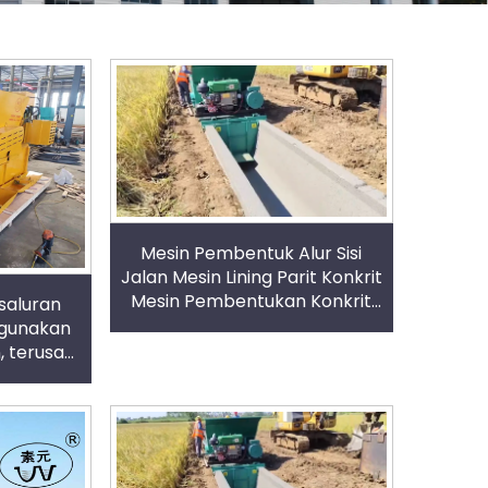
Mesin Pembentuk Alur Sisi
Jalan Mesin Lining Parit Konkrit
Mesin Pembentukan Konkrit
saluran
Sekali Guna
igunakan
, terusan
rtanian,
gi