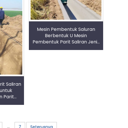
Mesin Pembentuk Saluran
Berbentuk U Mesin
Pembentuk Parit Saliran Jenis
Dipesan Khas Kadar
Kecekapan Tinggi
t Saliran
 untuk
 Parit
Pertanian
...
7
Seterusnya