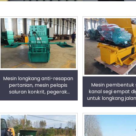
Mesin longkang anti-resapan
Mesin pembentuk 
pertanian, mesin pelapis
kanal segi empat d
saluran konkrit, pegerak
untuk longkang jalan
hidraulik
pengairan tanah pe
prestasi ting