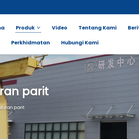
ma
Produk
Video
Tentang Kami
Beri
Perkhidmatan
Hubungi Kami
ran parit
luran parit