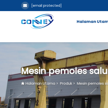
[email protected]
Halaman Uta
Mesin pemoles salu
Halaman Utama
>
Produk
>
Mesin pemoles sa