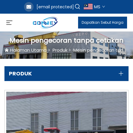
MS
[email protected]
Dapatkan Sebut Harga
Mesin pengecoran tanpa cetakan
Halaman Utama
>
Produk
>
Mesin pengecoran tanpa cetakan
PRODUK