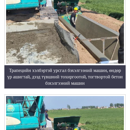
Трапецийн хэлбэртэй урсгал бэхэлгээний машин, өндөр
үр ашигтай, дээд түвшний тохиргоотой, тогтвортой бетон
бэхэлгээний машин