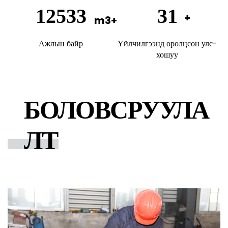
20000
50
Ажлын байр
Үйлчилгээнд оролцсон улс-
хошуу
БОЛОВСРУУЛА
ЛТ