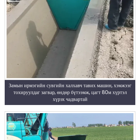
Замын ирмэгийн сувгийн халхавч тавих машин, хэмжээг
тохируулдаг загвар, өндөр бүтээмж, цагт 80м хүртэл
хүрэх чадвартай