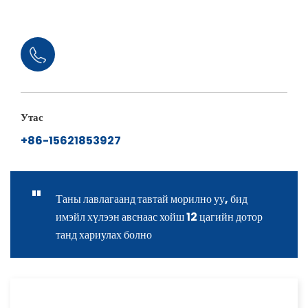
Утас
+86-15621853927
"
Таны лавлагаанд тавтай морилно уу, бид
имэйл хүлээн авснаас хойш 12 цагийн дотор
танд хариулах болно