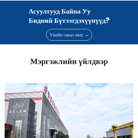
Асуултууд Байна Уу
Бидний Бүтээгдэхүүнүүд?
Үнийн санал авах →
Мэргэжлийн үйлдвэр