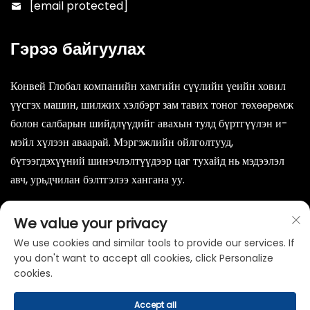
[email protected]
Гэрээ байгуулах
Конвей Глобал компанийн хамгийн сүүлийн үеийн ховил
үүсгэх машин, шилжих хэлбэрт зам тавих тоног төхөөрөмж
болон салбарын шийдлүүдийг авахын тулд бүртгүүлэн и-
мэйл хүлээн аваарай. Мэргэжлийн ойлголтууд,
бүтээгдэхүүний шинэчлэлтүүдээр цаг тухайд нь мэдээлэл
авч, урьдчилан бэлтгэлээ хангана уу.
Илгээх
We value your privacy
We use cookies and similar tools to provide our services. If
you don't want to accept all cookies, click Personalize
cookies.
Accept all