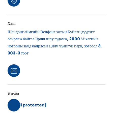
Хаяг
Шандонг аймгийн Веифанг хотын Куйвэн дүүрэгт
байрлаж байгаа Эршилипу гудамж, 2600 Унхагийн
ногооны замд байрлсан Цилү Чуангуи парк, зогсоол 3,
303-3 тоот
Имэйл
[email protected]