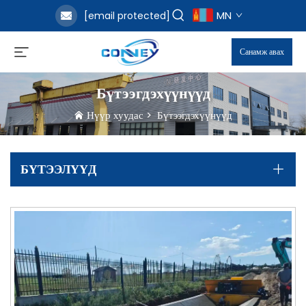
MN
[email protected]
Санамж авах
Бүтээгдэхүүнүүд
Нүүр хуудас
>
Бүтээгдэхүүнүүд
БҮТЭЭЛҮҮД