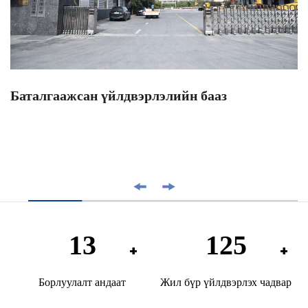
Баталгаажсан үйлдвэрлэлийн бааз
20
200
Борлуулалт андаат
Жил бүр үйлдвэрлэх чадвар