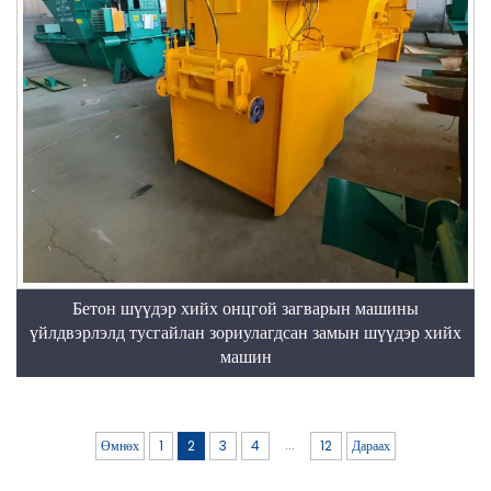
Бетон шүүдэр хийх онцгой загварын машины
үйлдвэрлэлд тусгайлан зориулагдсан замын шүүдэр хийх
машин
...
Өмнөх
1
2
3
4
12
Дараах