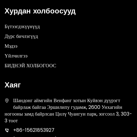
Хурдан холбоосууд
Бүтээгдэхүүнүүд
Дүрс бичлэгүүд
Мэдээ
Үйлчилгээ
БИДНЭЙ ХОЛБОГООС
Хаяг
Шандонг аймгийн Веифанг хотын Куйвэн дүүрэгт
байрлаж байгаа Эршилипу гудамж, 2600 Унхагийн
ногооны замд байрлсан Цилү Чуангуи парк, зогсоол 3, 303-
3 тоот
+86-15621853927