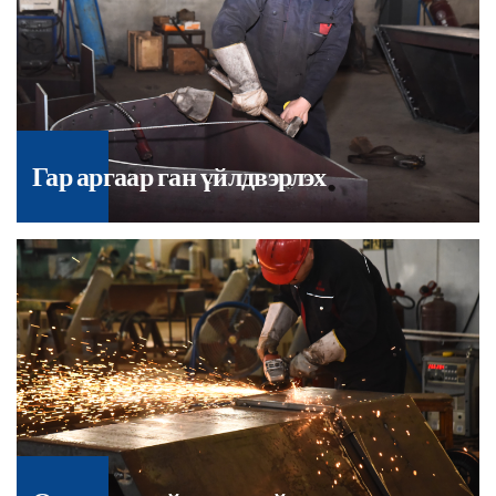
Гар аргаар ган үйлдвэрлэх