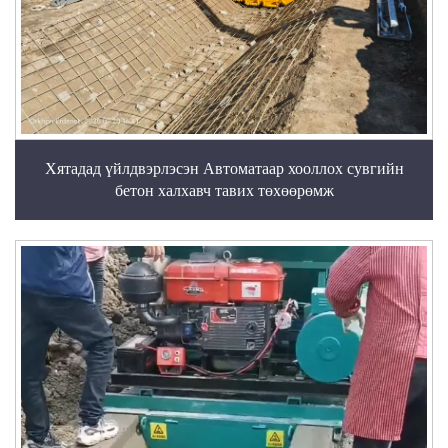
Хятадад үйлдвэрлэсэн Автоматаар хооллох сувгийн
бетон халхавч тавих төхөөрөмж