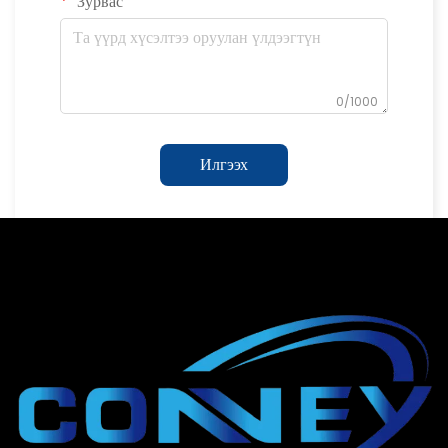
Зурвас
0/1000
Илгээх