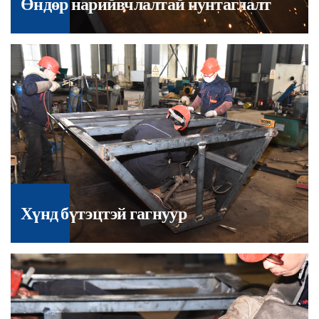
Өндөр нарийвчлалтай нунтаглалт
Хүнд бүтэцтэй гагнуур