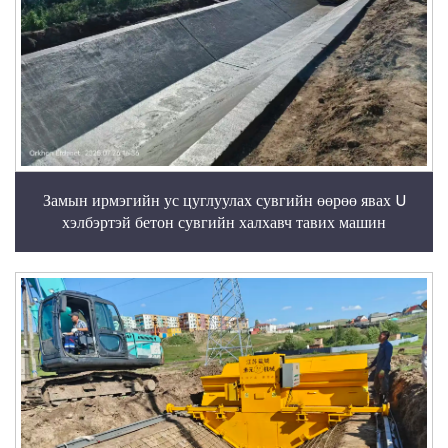
Замын ирмэгийн ус цуглуулах сувгийн өөрөө явах U
хэлбэртэй бетон сувгийн халхавч тавих машин