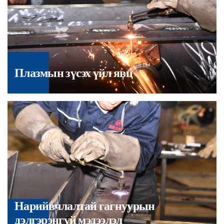
Плазмын зүсэх үйл явц
Нарийвчлалтай гагнуурын
дэлгэрэнгүй мэдээлэл