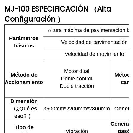
MJ-100
ESPECIFICACIÓN
Alta
（
Configuración
）
Altura máxima de pavimentación lat
Parámetros
Velocidad de pavimentación
básicos
Velocidad de movimiento
Motor dual
Método de
Método
Doble control
Accionamiento
carg
Doble tracción
Dimensión
（
¿Qué es
3500mm*2200mm*2800mm
Genera
eso?
）
Generad
Tipo de
Vibración
gasól