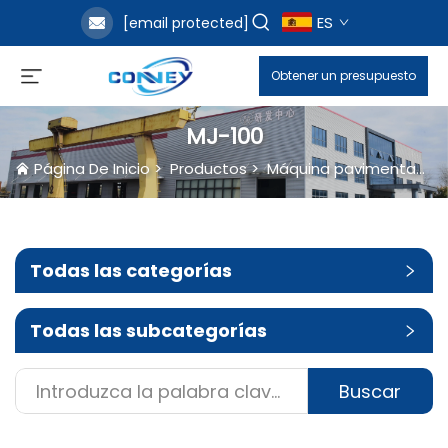
ES
[email protected]
Obtener un presupuesto
MJ-100
Página De Inicio
>
Productos
>
Máquina pavimentadora de moldeo continuo
Todas las categorías
Todas las subcategorías
Buscar