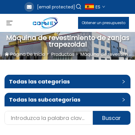
ES
[email protected]
Obtener un presupuesto
Máquina de revestimiento de zanjas
trapezoidal
Página De Inicio
>
Productos
>
Máquina de revestimiento de zanjas
Todas las categorías
Todas las subcategorías
Buscar