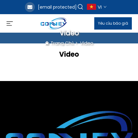
VI
[email protected]
Yêu cầu báo giá
Video
Trang Chủ
>
Video
Video