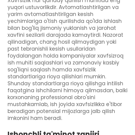
Xavfsizlik har qanday qurilish muhitida eng
yuqori ustuvorlikdir. Avtomatlashtirilgan va
yarim avtomatlashtirilgan kesish
yechimlariga o'tish qurilishda qo'lda ishlash
bilan bog'liq jismoniy yuklanish va jarohat
xavfini sezilarli darajada kamaytirdi. Nazorat
qilinadigan, chang hosil qilmaydigan yoki
past tebranishli kesish usullaridan
foydalangan holda kompaniyalar xavfsizroq
ish muhiti saqlashlari va zamonaviy kasbiy
sog'liqni saqlash hamda xavfsizlik
standartlariga rioya qilishlari mumkin.
Shunday standartlarga rioya qilishga intilish
faqatgina ishchilarni himoya qilmasdan, balki
korxonaning professional obro'sini
mustahkamlab, ish joyida xavfsizlikka e'tibor
beradigan potensial mijozlarga jalb qilish
imkonini ham beradi.
Ishonchli ta'minot zanjiri