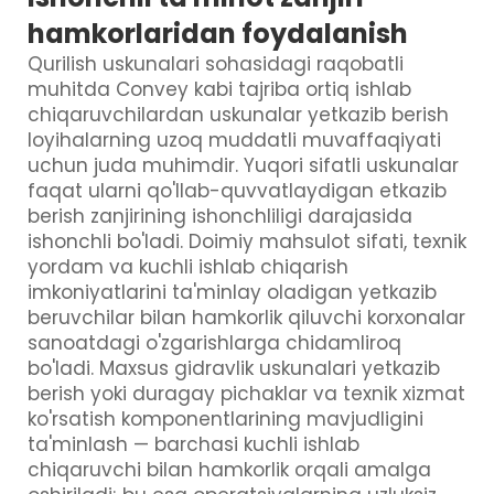
hamkorlaridan foydalanish
Qurilish uskunalari sohasidagi raqobatli
muhitda Convey kabi tajriba ortiq ishlab
chiqaruvchilardan uskunalar yetkazib berish
loyihalarning uzoq muddatli muvaffaqiyati
uchun juda muhimdir. Yuqori sifatli uskunalar
faqat ularni qo'llab-quvvatlaydigan etkazib
berish zanjirining ishonchliligi darajasida
ishonchli bo'ladi. Doimiy mahsulot sifati, texnik
yordam va kuchli ishlab chiqarish
imkoniyatlarini ta'minlay oladigan yetkazib
beruvchilar bilan hamkorlik qiluvchi korxonalar
sanoatdagi o'zgarishlarga chidamliroq
bo'ladi. Maxsus gidravlik uskunalari yetkazib
berish yoki duragay pichaklar va texnik xizmat
ko'rsatish komponentlarining mavjudligini
ta'minlash — barchasi kuchli ishlab
chiqaruvchi bilan hamkorlik orqali amalga