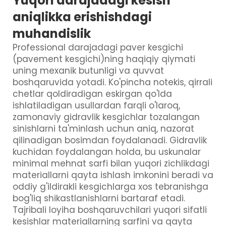
Yuqori darajadagi kesish
aniqlikka erishishdagi
muhandislik
Professional darajadagi paver kesgichi
(pavement kesgichi)ning haqiqiy qiymati
uning mexanik butunligi va quvvat
boshqaruvida yotadi. Ko'pincha notekis, qirrali
chetlar qoldiradigan eskirgan qo'lda
ishlatiladigan usullardan farqli o'laroq,
zamonaviy gidravlik kesgichlar tozalangan
sinishlarni ta'minlash uchun aniq, nazorat
qilinadigan bosimdan foydalanadi. Gidravlik
kuchidan foydalangan holda, bu uskunalar
minimal mehnat sarfi bilan yuqori zichlikdagi
materiallarni qayta ishlash imkonini beradi va
oddiy g'ildirakli kesgichlarga xos tebranishga
bog'liq shikastlanishlarni bartaraf etadi.
Tajribali loyiha boshqaruvchilari yuqori sifatli
kesishlar materiallarning sarfini va qayta