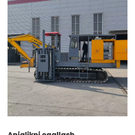
Aniqlikni egallash