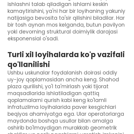
ishlashni talab qiladigan ishlarni keskin
kamaytirishini, ya'ni har bir loyihaning yakuniy
natijasiga bevosita ta'sir qilishini biladilar. Har
bir tosh aynan mos kelganda, butun pavilyon
yoki devorning struktural doimiylik darajasi
eksponensial o'sadi.
Turli xil loyihalarda ko'p vazifali
qo'llanilishi
Ushbu uskunalar foydalanish doirasi oddiy
uy-joy qoplamasidan ancha keng. Shahod
plaza qurilishi, yo'l ta'mirlash yoki tijorat
maqsadlarida ishlatiladigan qattiq
qoplamalarni qurish kabi keng ko'lamli
infratuzilma loyihalarida paver kesgichlari
beqiyos ahamiyatga ega. Ular operatorlarga
maydonda boshqa usullar bilan amalga
oshirib bo'lmaydigan murakkab geometrik