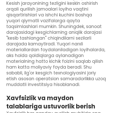
Kesish jarayonining tezligini keskin oshirish
orqali qurilish jamoalari loyiha vaqtini
qisqartirishlari va ishchi kuchini boshqa
yuqori qiymatli vazifalarga qayta
taqsimlashlari mumkin. Shuningdek, sanoat
darajasidagi kesgichlarning aniqlik darajasi
"kesib tashlangan" chiqindilarni sezilarli
darajada kamaytiradi. Yuqori narxli
materiallardan foydalaniladigan loyihalarda,
aks holda qoldiqlarga aylanadigan
materialning hatto kichik foizini saqlab qilish
ham katta moliyaviy foyda beradi. Shu
sababli, ilg'or kesgich texnologiyasini joriy
etish asosan operatsion samaradorlikka uzoq
muddatli investitsiya hisoblanadi.
Xavfsizlik va maydon
talablariga ustuvorlik berish