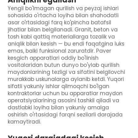
Yengil bo'lmagan qurilish va peyzaj ishlari
sohasida o'rtacha loyiha bilan shahodatli
asar o'rtasidagi farq ko'pincha batafsil
jihatlar bilan belgilanadi. Granit, beton va
tosh kabi qattiq materiallarga tozalik va
aniqlik bilan kesish — bu endi faqatgina luks
emas, balki funksional zaruratdir. Paver
kesgich apparatlari oddiy bo'linish
vositalaridan butun dunyo bo'ylab qurilish
maydonlarining tezligi va sifatini belgilovchi
murakkab uskunalarga aylanib ketdi. Yuqori
sifatli yakuniy ishlar qilmoqchi bo'lgan
kontraktorlar uchun bu apparatlar maydon
operatsiyalarining asosini tashkil qiladi va
dastlabki loyiha bilan yakuniy amalga
oshirish o'rtasidagi farqni sezilarli darajada
kamaytiradi.