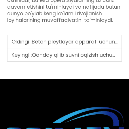
oshiriladi; bu esa operatsiyalarning uzluksiz
davom etishini ta'minlaydi va natijada butun
dunyo bo'ylab keng ko'lamli rivojlanish
loyihalarining muvaffaqiyatini ta'minlaydi.
Oldingi :
Beton pleytlayar apparati uchun har kungi foydalanishda asosiy texnik xizmat ko'rsatish maslahatlari
Keyingi :
Qanday qilib suvni oqizish uchun mustahkam va doimiy beton kanal qurish mumkin?