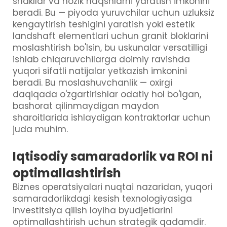
shakllar va nozik naqshlarni yaratish imkonini
beradi. Bu — piyoda yuruvchilar uchun uzluksiz
kengaytirish teshigini yaratish yoki estetik
landshaft elementlari uchun granit bloklarini
moslashtirish bo'lsin, bu uskunalar versatilligi
ishlab chiqaruvchilarga doimiy ravishda
yuqori sifatli natijalar yetkazish imkonini
beradi. Bu moslashuvchanlik — oxirgi
daqiqada o'zgartirishlar odatiy hol bo'lgan,
bashorat qilinmaydigan maydon
sharoitlarida ishlaydigan kontraktorlar uchun
juda muhim.
Iqtisodiy samaradorlik va ROI ni
optimallashtirish
Biznes operatsiyalari nuqtai nazaridan, yuqori
samaradorlikdagi kesish texnologiyasiga
investitsiya qilish loyiha byudjetlarini
optimallashtirish uchun strategik qadamdir.