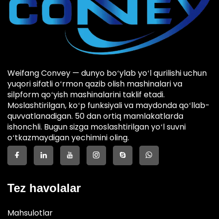
Weifang Convey — dunyo boʻylab yoʻl qurilishi uchun
yuqori sifatli oʻrmon qazib olish mashinalari va
silpform qoʻyish mashinalarini taklif etadi.
Moslashtirilgan, koʻp funksiyali va maydonda qoʻllab-
quvvatlanadigan. 50 dan ortiq mamlakatlarda
ishonchli. Bugun sizga moslashtirilgan yoʻl suvni
oʻtkazmaydigan yechimini oling.
Tez havolalar
Mahsulotlar