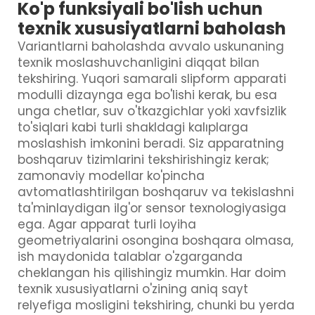
Ko'p funksiyali bo'lish uchun
texnik xususiyatlarni baholash
Variantlarni baholashda avvalo uskunaning
texnik moslashuvchanligini diqqat bilan
tekshiring. Yuqori samarali slipform apparati
modulli dizaynga ega bo'lishi kerak, bu esa
unga chetlar, suv o'tkazgichlar yoki xavfsizlik
to'siqlari kabi turli shakldagi kalıplarga
moslashish imkonini beradi. Siz apparatning
boshqaruv tizimlarini tekshirishingiz kerak;
zamonaviy modellar ko'pincha
avtomatlashtirilgan boshqaruv va tekislashni
ta'minlaydigan ilg'or sensor texnologiyasiga
ega. Agar apparat turli loyiha
geometriyalarini osongina boshqara olmasa,
ish maydonida talablar o'zgarganda
cheklangan his qilishingiz mumkin. Har doim
texnik xususiyatlarni o'zining aniq sayt
relyefiga mosligini tekshiring, chunki bu yerda