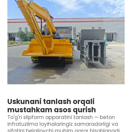
Uskunani tanlash orqali
mustahkam asos qurish
To'g'ri slipform apparatini tanlash — beton
infratuzilma loyihalaringiz samaradorligi va
sifatini belgilovchi muhim qaror hisoblanadi.