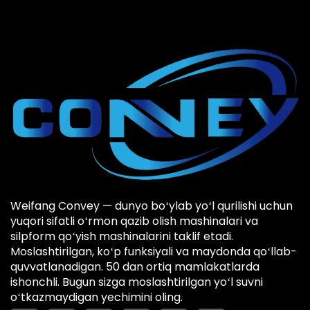
Weifang Convey — dunyo boʻylab yoʻl qurilishi uchun
yuqori sifatli oʻrmon qazib olish mashinalari va
silpform qoʻyish mashinalarini taklif etadi.
Moslashtirilgan, koʻp funksiyali va maydonda qoʻllab-
quvvatlanadigan. 50 dan ortiq mamlakatlarda
ishonchli. Bugun sizga moslashtirilgan yoʻl suvni
oʻtkazmaydigan yechimini oling.