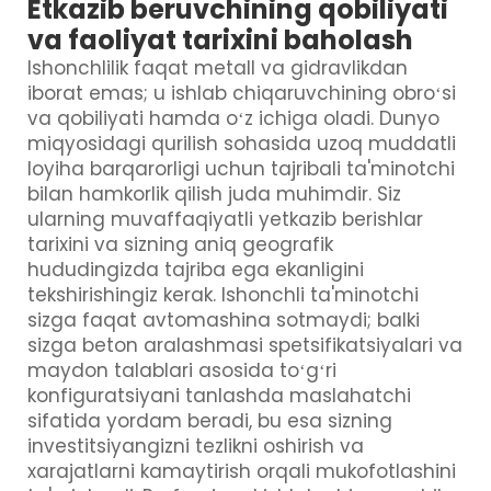
Etkazib beruvchining qobiliyati
va faoliyat tarixini baholash
Ishonchlilik faqat metall va gidravlikdan
iborat emas; u ishlab chiqaruvchining obroʻsi
va qobiliyati hamda oʻz ichiga oladi. Dunyo
miqyosidagi qurilish sohasida uzoq muddatli
loyiha barqarorligi uchun tajribali ta'minotchi
bilan hamkorlik qilish juda muhimdir. Siz
ularning muvaffaqiyatli yetkazib berishlar
tarixini va sizning aniq geografik
hududingizda tajriba ega ekanligini
tekshirishingiz kerak. Ishonchli ta'minotchi
sizga faqat avtomashina sotmaydi; balki
sizga beton aralashmasi spetsifikatsiyalari va
maydon talablari asosida toʻgʻri
konfiguratsiyani tanlashda maslahatchi
sifatida yordam beradi, bu esa sizning
investitsiyangizni tezlikni oshirish va
xarajatlarni kamaytirish orqali mukofotlashini