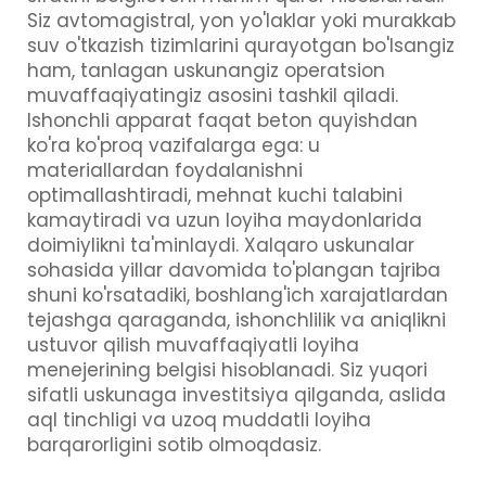
Siz avtomagistral, yon yo'laklar yoki murakkab
suv o'tkazish tizimlarini qurayotgan bo'lsangiz
ham, tanlagan uskunangiz operatsion
muvaffaqiyatingiz asosini tashkil qiladi.
Ishonchli apparat faqat beton quyishdan
ko'ra ko'proq vazifalarga ega: u
materiallardan foydalanishni
optimallashtiradi, mehnat kuchi talabini
kamaytiradi va uzun loyiha maydonlarida
doimiylikni ta'minlaydi. Xalqaro uskunalar
sohasida yillar davomida to'plangan tajriba
shuni ko'rsatadiki, boshlang'ich xarajatlardan
tejashga qaraganda, ishonchlilik va aniqlikni
ustuvor qilish muvaffaqiyatli loyiha
menejerining belgisi hisoblanadi. Siz yuqori
sifatli uskunaga investitsiya qilganda, aslida
aql tinchligi va uzoq muddatli loyiha
barqarorligini sotib olmoqdasiz.