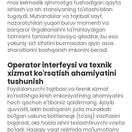
mos kelmaslik qimmatga tushadigan qayta
ishlash va ish stansiyaning to'xtashi bilan
tugaydi. Muhandislar va tajribali sayt
nazoratchilari yuqori buruv momenti va
barqaror tirgaklanishni ta'minlaydigan
tizimlarni tanlashni tavsiya qiladilar, bu esa
yakuniy sirt sifatini buzmasdan qiyin asos
sharoitlarini boshqarish imkonini beradi.
Operator interfeysi va texnik
xizmat ko'rsatish ahamiyatini
tushunish
Foydalanuvchi tajribasi va texnik xizmat
ko'rsatishga kirish imkoniyatining ahamiyatini
hech qachon e'tiborsiz qoldirmang. Ajoyib
quvvatli, lekin boshqarish juda murakkab
bo'lgan uskuna bottleneqk (to'siq) vazifasini
bajaradi, aks holda ishni tezlashtiruvchi vosita
bo'ladi. Haqiqiy vaqt rejimida ma'lumotlarni