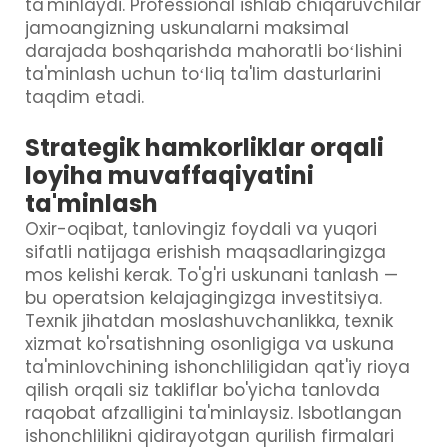
ta'minlaydi. Professional ishlab chiqaruvchilar
jamoangizning uskunalarni maksimal
darajada boshqarishda mahoratli boʻlishini
ta'minlash uchun toʻliq ta'lim dasturlarini
taqdim etadi.
Strategik hamkorliklar orqali
loyiha muvaffaqiyatini
ta'minlash
Oxir-oqibat, tanlovingiz foydali va yuqori
sifatli natijaga erishish maqsadlaringizga
mos kelishi kerak. To'g'ri uskunani tanlash —
bu operatsion kelajagingizga investitsiya.
Texnik jihatdan moslashuvchanlikka, texnik
xizmat ko'rsatishning osonligiga va uskuna
ta'minlovchining ishonchliligidan qat'iy rioya
qilish orqali siz takliflar bo'yicha tanlovda
raqobat afzalligini ta'minlaysiz. Isbotlangan
ishonchlilikni qidirayotgan qurilish firmalari