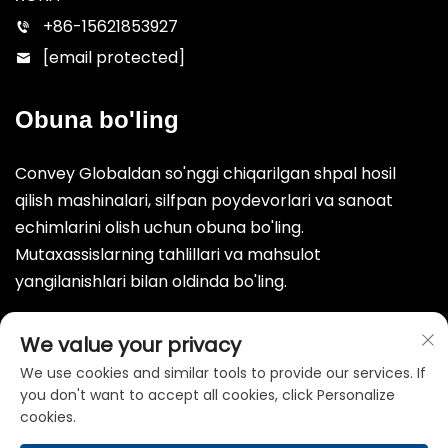
+86-15621853927
[email protected]
Obuna bo'ling
Convey Globaldan so'nggi chiqarilgan shpal hosil
qilish mashinalari, silfpan poydevorlari va sanoat
echimlarini olish uchun obuna bo'ling.
Mutaxassislarning tahlillari va mahsulot
yangilanishlari bilan oldinda bo'ling.
Yuborish
We value your privacy
We use cookies and similar tools to provide our services. If
you don't want to accept all cookies, click Personalize
cookies.