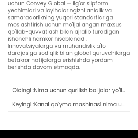
uchun Convey Global — ilg'or slipform
yechimlari va loyihalaringizni aniqlik va
samaradorlikning yuqori standartlariga
moslashtirish uchun mo'ljallangan maxsus
qo'llab-quvvatlash bilan ajralib turadigan
ishonchli hamkor hisoblanadi.
Innovatsiyalarga va muhandislik a'lo
darajasiga sodiqlik bilan global quruvchilarga
betakror natijalarga erishishda yordam
berishda davom etmoqda.
Oldingi :
Nima uchun qurilish bo'ljalar yo'llar, chetlar va suv o'tkazish loyihalari uchun slipform beton paverlarini tanlaydilar
Keyingi :
Kanal qo'yma mashinasi nima uchun kanal qurilish loyihalarida muhim?