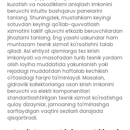
kuzatish va nosozliklarni aniqlash imkonini
beruvchi intuitiv boshqaruv panelarini
tanlang. Shuningdek, mustahkam keyingi
sotuvdan keyingi qo'llab-quvvatlash
xizmatini taklif qiluvchi etkazib beruvchilardan
jihozlarni tanlang. Eng yaxshi uskunalar ham
muntazam texnik xizmat ko'rsatishni talab
qiladi. Asl ehtiyot qismlarga tez kirish
imkoniyati va masofadan turib texnik yordam
olish loyiha muddatida yakunlanish yoki
rejadagi muddatdan haftalab kechikish
o'rtasidagi farqni ta'minlaydi. Masalan,
gidravlik kollektorlariga oson kirish imkonini
beruvchi va elektr komponentlari
standartlashtirilgan texnik xizmat ko'rsatishga
qulay dizaynlar, jamoaning ta'mirlashga
sarflaydigan vaqtini sezilarli darajada
qisqartiradi.