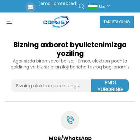
[email protected]
UZ
TAKLIFNI OLING
Bizning axborot byulletenimizga
yoziling
Agar sizda biron savol bo'lsa, iltimos, elektron pochta
qoldiring va biz siz bilan iloji boricha tezroq bog'lanamiz
ENDI
YUBORING
MOB/WhatsApp