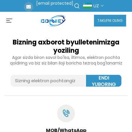
[email protected]
UZ
TAKLIFNI OLING
Bizning axborot byulletenimizga
yoziling
Agar sizda biron savol bo'lsa, iltimos, elektron pochta
qoldiring va biz siz bilan iloji boricha tezroq bog'lanamiz
ENDI
YUBORING
MOB/WhatsApp