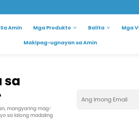
 Sa Amin
Mga Produkto
Balita
Mga V
Makipag-ugnayan sa Amin
 sa
r
n, mangyaring mag-
yo sa lalong madaling