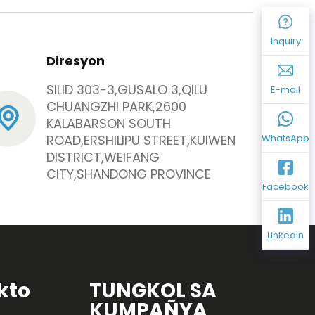
Inquiry
Diresyon
SILID 303-3,GUSALO 3,QILU
E-mail
CHUANGZHI PARK,2600
KALABARSON SOUTH
ROAD,ERSHILIPU STREET,KUIWEN
WhatsApp
DISTRICT,WEIFANG
CITY,SHANDONG PROVINCE
Facebook
Linkedin
kto
TUNGKOL SA
KUMPAÑYA