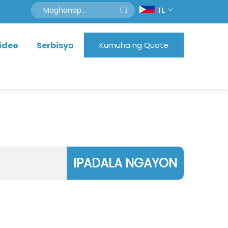
TL
ideo
Serbisyo
Kumuha ng Quote
IPADALA NGAYON