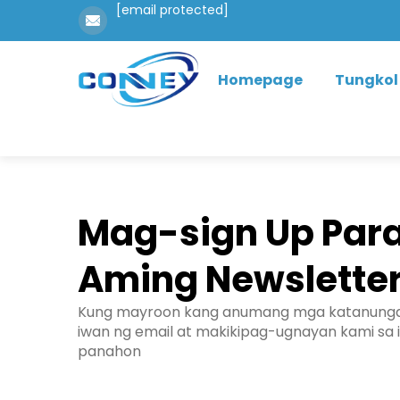
[email protected]
Homepage
Tungkol
Mag-sign Up Para
Aming Newslette
Kung mayroon kang anumang mga katanunga
iwan ng email at makikipag-ugnayan kami sa i
panahon