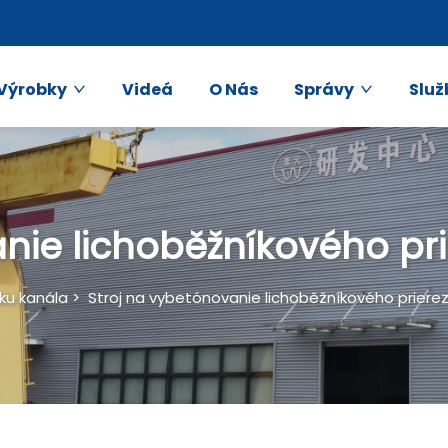
Výrobky
Videá
O Nás
Správy
Služ
nie lichoběžníkového pr
lku kanála
>
Stroj na vybetónovanie lichoběžníkového priere