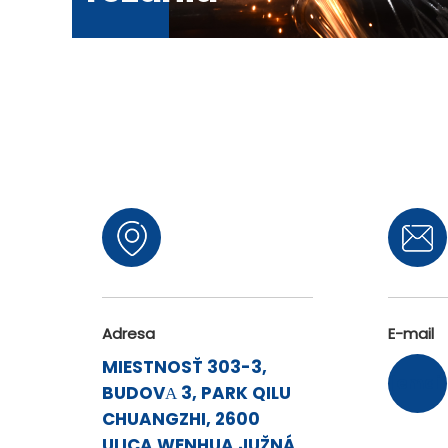
Adresa
E-mail
MIESTNOSŤ 303-3,
[email
BUDOVА 3, PARK QILU
CHUANGZHI, 2600
ULICA WENHUA JUŽNÁ,