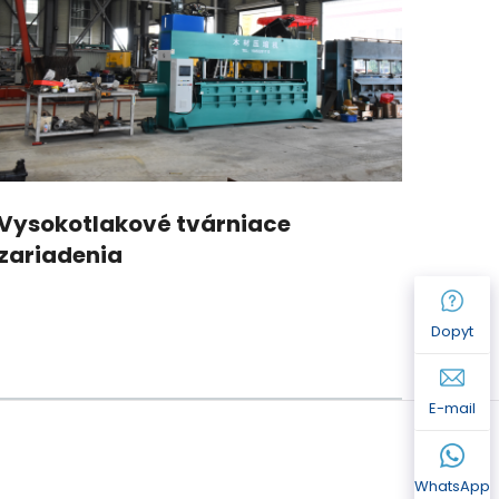
Vysokotlakové tvárniace
Prie
zariadenia
obla
Dopyt
E-mail
WhatsApp