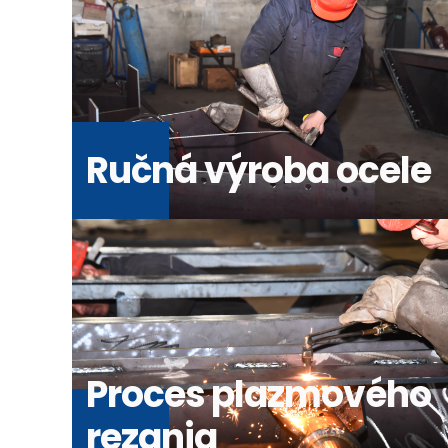
Ručná výroba ocele
Proces plazmového
rezania