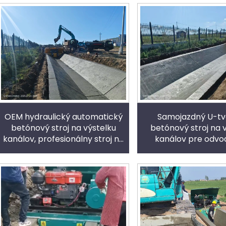
OEM hydraulický automatický
Samojazdný U-tv
betónový stroj na výstelku
betónový stroj na 
kanálov, profesionálny stroj na
kanálov pre odvo
tvorenie odvodňovacích
priekop
priekop