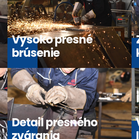
Vysoko presné
brúsenie
Detail presného
zvárania