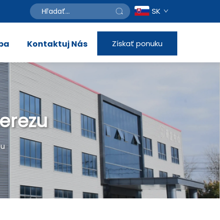
SK
ba
Kontaktuj Nás
Získať ponuku
ierezu
zu