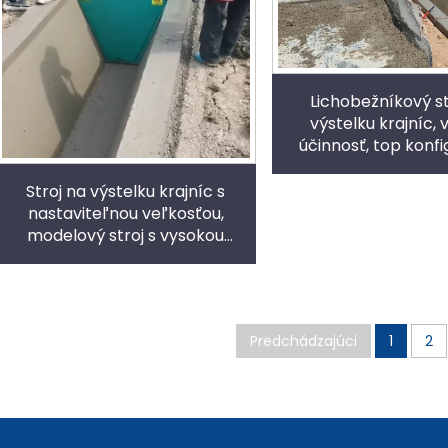
Lichobežníkový st
výstelku krajníc,
účinnosť, top konfi
stabilný stroj na f
betónu
Stroj na výstelku krajníc s
nastaviteľnou veľkosťou,
modelový stroj s vysokou
produktivitou až 80 m/h
Predchádzajúci
1
2