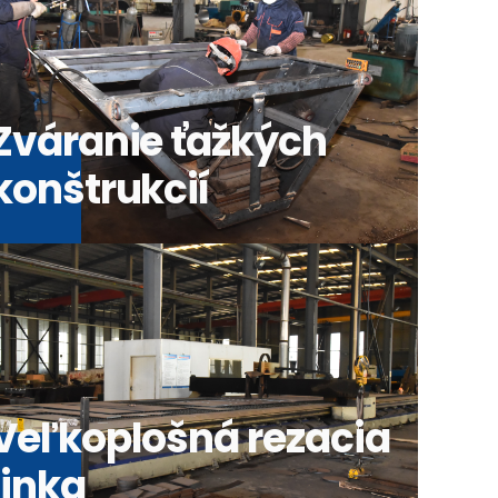
Zváranie ťažkých
konštrukcií
Veľkoplošná rezacia
linka