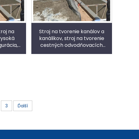
roj na
Stroj na tvorenie kanálov a
 vysoká
kanálikov, stroj na tvorenie
gurácia,
cestných odvodňovacích
ormovanie
žľabov, prispôsobiteľný typ,
vysoká produktivita
3
Ďalší