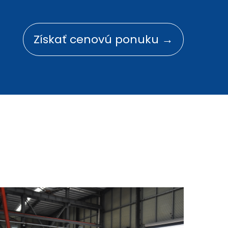
Získať cenovú ponuku →