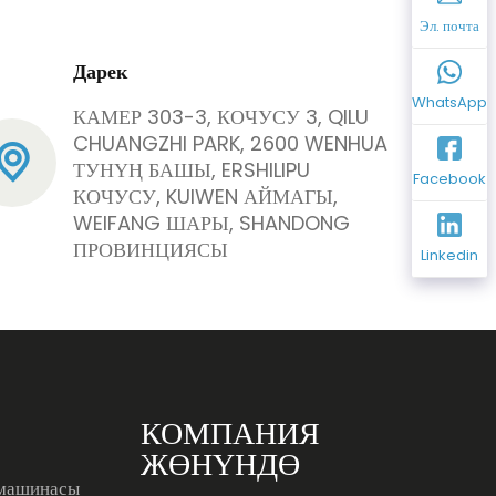
Эл. почта
Дарек
WhatsApp
КАМЕР 303-3, КОЧУСУ 3, QILU
CHUANGZHI PARK, 2600 WENHUA
ТУНҮҢ БАШЫ, ERSHILIPU
Facebook
КОЧУСУ, KUIWEN АЙМАГЫ,
WEIFANG ШАРЫ, SHANDONG
ПРОВИНЦИЯСЫ
Linkedin
КОМПАНИЯ
ЖӨНҮНДӨ
 машинасы