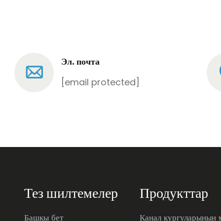
Эл. почта
[email protected]
Тез шилтемелер
Продукттар
Башкы бет
Канал кургуларынын