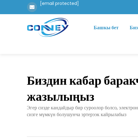
[email protected]
Башкы бет
Биз
Биздин кабар барак
жазылыңыз
Эгер сизде кандайдыр бир суроолор болсо, электро
сизге мүмкүн болушунча эртерээк кайрылабыз