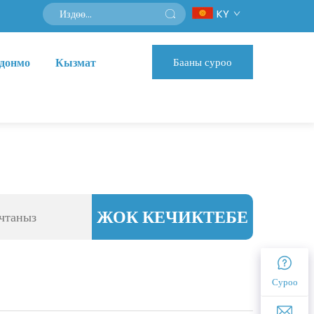
KY
донмо
Кызмат
Бааны суроо
ЖОК КЕЧИКТЕБЕ
Суроо