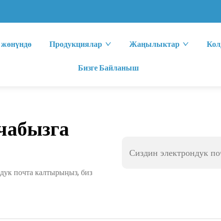
 жөнүндө
Продукциялар
Жаңылыктар
Кол
Бизге Байланыш
чабызга
ндук почта калтырыңыз, биз